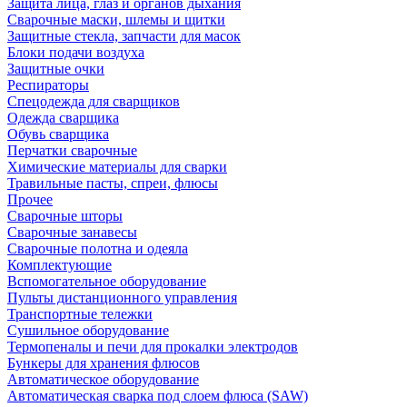
Защита лица, глаз и органов дыхания
Сварочные маски, шлемы и щитки
Защитные стекла, запчасти для масок
Блоки подачи воздуха
Защитные очки
Респираторы
Спецодежда для сварщиков
Одежда сварщика
Обувь сварщика
Перчатки сварочные
Химические материалы для сварки
Травильные пасты, спреи, флюсы
Прочее
Сварочные шторы
Сварочные занавесы
Сварочные полотна и одеяла
Комплектующие
Вспомогательное оборудование
Пульты дистанционного управления
Транспортные тележки
Сушильное оборудование
Термопеналы и печи для прокалки электродов
Бункеры для хранения флюсов
Автоматическое оборудование
Автоматическая сварка под слоем флюса (SAW)