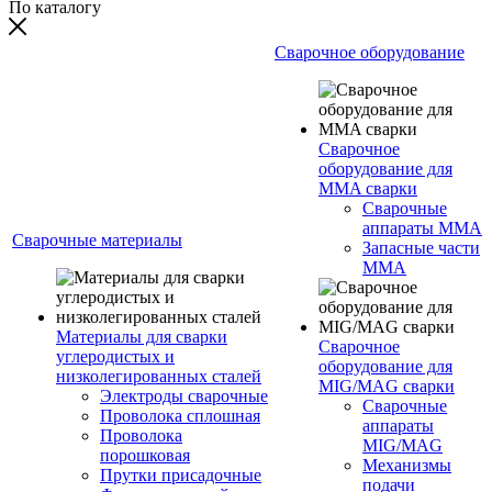
По каталогу
Сварочное оборудование
Сварочное
оборудование для
MMA сварки
Сварочные
аппараты MMA
Сварочные материалы
Запасные части
MMA
Материалы для сварки
Сварочное
углеродистых и
оборудование для
низколегированных сталей
MIG/MAG сварки
Электроды сварочные
Сварочные
Проволока сплошная
аппараты
Проволока
MIG/MAG
порошковая
Механизмы
Прутки присадочные
подачи