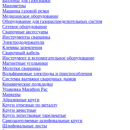
Баллоны для газосварки
Манометры
Машины газовой резки
Медицинское оборудование
Оборудование для газораспределительных систем
Сетевое оборудование
Сварочные аксессуары
Инструменты сварщика
Электрододержатели
Клеммы заземления
Сварочный кабель
Инструмент и вспомогательное оборудование
Магнитные угольники
Молотки сварщика
Вольфрамовые электроды и приспособления
Системы вытяжки сварочных дымов
Керамические подкладки
Упаковка Marathon Pac
Маркеры
Абразивные круги
Круги отрезные по металлу
Круги зачистные
Круги лепестковые тарельчатые
Самозацепляемые шлифовальные круги
Шлифовальные листы