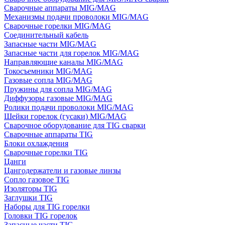
Сварочные аппараты MIG/MAG
Механизмы подачи проволоки MIG/MAG
Сварочные горелки MIG/MAG
Соединительный кабель
Запасные части MIG/MAG
Запасные части для горелок MIG/MAG
Направляющие каналы MIG/MAG
Токосъемники MIG/MAG
Газовые сопла MIG/MAG
Пружины для сопла MIG/MAG
Диффузоры газовые MIG/MAG
Ролики подачи проволоки MIG/MAG
Шейки горелок (гусаки) MIG/MAG
Сварочное оборудование для TIG сварки
Сварочные аппараты TIG
Блоки охлаждения
Сварочные горелки TIG
Цанги
Цангодержатели и газовые линзы
Сопло газовое TIG
Изоляторы TIG
Заглушки TIG
Наборы для TIG горелки
Головки TIG горелок
Запасные части TIG