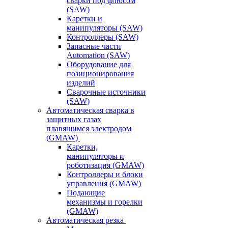
сварки под флюсом
(SAW)
Каретки и
манипуляторы (SAW)
Контроллеры (SAW)
Запасные части
Automation (SAW)
Оборудование для
позиционирования
изделий
Сварочные источники
(SAW)
Автоматическая сварка в
защитных газах
плавящимся электродом
(GMAW)
Каретки,
манипуляторы и
роботизация (GMAW)
Контроллеры и блоки
управления (GMAW)
Подающие
механизмы и горелки
(GMAW)
Автоматическая резка