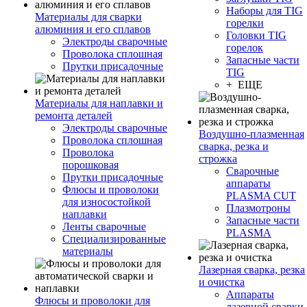
Наборы для TIG
Материалы для сварки
горелки
алюминия и его сплавов
Головки TIG
Электроды сварочные
горелок
Проволока сплошная
Запасные части
Прутки присадочные
TIG
+ ЕЩЕ
Материалы для наплавки и
ремонта деталей
Электроды сварочные
Воздушно-плазменная
Проволока сплошная
сварка, резка и
Проволока
строжка
порошковая
Сварочные
Прутки присадочные
аппараты
Флюсы и проволоки
PLASMA CUT
для износостойкой
Плазмотроны
наплавки
Запасные части
Ленты сварочные
PLASMA
Специализированные
материалы
Лазерная сварка, резка
и очистка
Аппараты
Флюсы и проволоки для
лазерной сварки