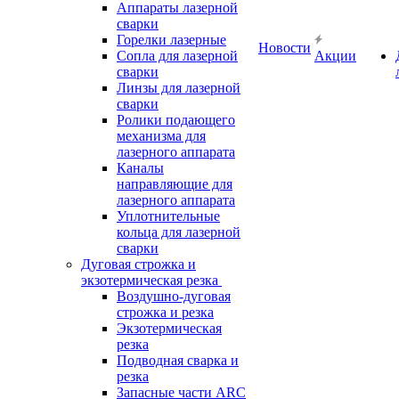
Аппараты лазерной
сварки
Горелки лазерные
Новости
Сопла для лазерной
Акции
сварки
Линзы для лазерной
сварки
Ролики подающего
механизма для
лазерного аппарата
Каналы
направляющие для
лазерного аппарата
Уплотнительные
кольца для лазерной
сварки
Дуговая строжка и
экзотермическая резка
Воздушно-дуговая
строжка и резка
Экзотермическая
резка
Подводная сварка и
резка
Запасные части ARC