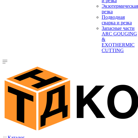
и резка
Экзотермическая
резка
Подводная
сварка и резка
Запасные части
ARC GOUGING
&
EXOTHERMIC
CUTTING
Каталог