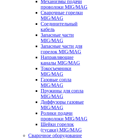
Механизмы подачи
проволоки MIG/MAG
Сварочные горелки
MIG/MAG
Соединительный
кабель
Запасные части
MIG/MAG
Запасные части для
горелок MIG/MAG
Направляющие
каналы MIG/MAG
Токосъемники
MIG/MAG
Газовые сопла
MIG/MAG
Пружины для сопла
MIG/MAG
Диффузоры газовые
MIG/MAG
Ролики подачи
проволоки MIG/MAG
Шейки горелок
(гусаки) MIG/MAG
Сварочное оборудование