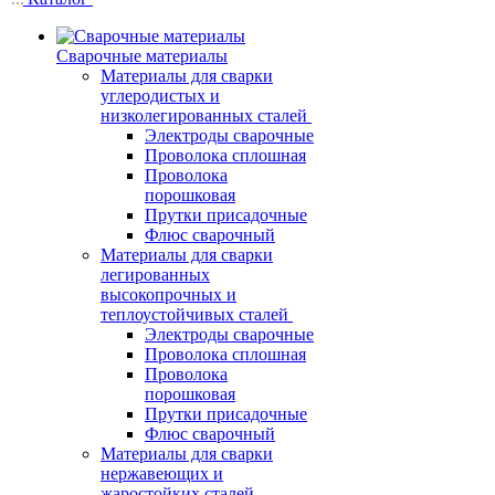
Сварочные материалы
Материалы для сварки
углеродистых и
низколегированных сталей
Электроды сварочные
Проволока сплошная
Проволока
порошковая
Прутки присадочные
Флюс сварочный
Материалы для сварки
легированных
высокопрочных и
теплоустойчивых сталей
Электроды сварочные
Проволока сплошная
Проволока
порошковая
Прутки присадочные
Флюс сварочный
Материалы для сварки
нержавеющих и
жаростойких сталей