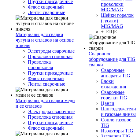
Прутки присадочные
проволоки
Флюс сварочный
MIG/MAG
Ленты сварочные
Шейки горелок
(гусаки)
MIG/MAG
+ ЕЩЕ
Материалы для сварки
чугуна и сплавов на основе
никеля
Электроды сварочные
Сварочное
Проволока сплошная
оборудование для TIG
Проволока
сварки
порошковая
Сварочные
Прутки присадочные
аппараты TIG
Флюс сварочный
Блоки
Ленты сварочные
охлаждения
Сварочные
горелки TIG
Материалы для сварки меди
Цанги
и ее сплавов
Цангодержатели
Электроды сварочные
и газовые линзы
Проволока сплошная
Сопло газовое
Прутки присадочные
TIG
Флюс сварочный
Изоляторы TIG
Заглушки TIG