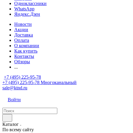
Одноклассники
WhatsApp
Яндекс.Дзен
Новости
Акции
Доставка
Оплата
О компании
Как купить
Контакты
Обзоры
...
+7 (495) 225-95-78
+7 (495) 225-95-78
Многоканальный
sale@ktnd.ru
Войти
Каталог
По всему сайту