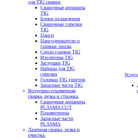
для TIG сварки
Сварочные аппараты
TIG
Блоки охлаждения
Сварочные горелки
TIG
Цанги
Цангодержатели и
газовые линзы
Сопло газовое TIG
Изоляторы TIG
Заглушки TIG
Наборы для TIG
горелки
Услуг
Головки TIG горелок
Запасные части TIG
Воздушно-плазменная
сварка, резка и строжка
Сварочные аппараты
PLASMA CUT
Плазмотроны
Запасные части
PLASMA
Лазерная сварка, резка и
очистка