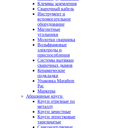
Клеммы заземления
Сварочный кабель
Инструмент и
вспомогательное
оборудование
Магнитные
угольники
Молотки сварщика
Вольфрамовые
электроды и
приспособления
Системы вытяжки
сварочных дымов
Керамические
подкладки
Упаковка Marathon
Pac
Маркеры
Абразивные круги
Круги отрезные по
металлу
Круги зачистные
Круги лепестковые
тарельчатые
Самозацепляемые