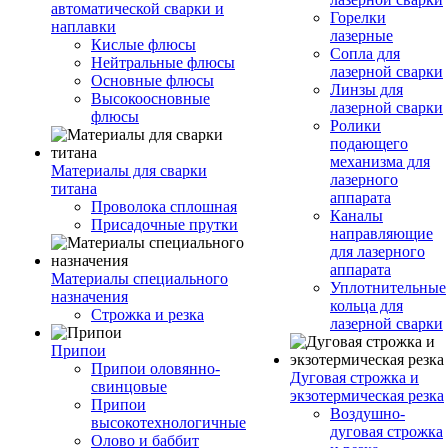
автоматической сварки и
Горелки
наплавки
лазерные
Кислые флюсы
Сопла для
Нейтральные флюсы
лазерной сварки
Основные флюсы
Линзы для
Высокоосновные
лазерной сварки
флюсы
Ролики
подающего
механизма для
Материалы для сварки
лазерного
титана
аппарата
Проволока сплошная
Каналы
Присадочные прутки
направляющие
для лазерного
аппарата
Материалы специального
Уплотнительные
назначения
кольца для
Строжка и резка
лазерной сварки
Припои
Припои оловянно-
Дуговая строжка и
свинцовые
экзотермическая резка
Припои
Воздушно-
высокотехнологичные
дуговая строжка
Олово и баббит