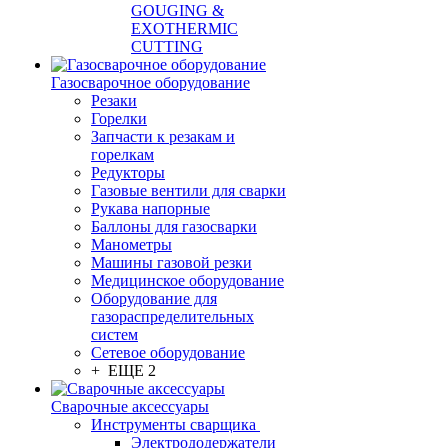
GOUGING &
EXOTHERMIC
CUTTING
Газосварочное оборудование
Резаки
Горелки
Запчасти к резакам и
горелкам
Редукторы
Газовые вентили для сварки
Рукава напорные
Баллоны для газосварки
Манометры
Машины газовой резки
Медицинское оборудование
Оборудование для
газораспределительных
систем
Сетевое оборудование
+ ЕЩЕ 2
Сварочные аксессуары
Инструменты сварщика
Электрододержатели