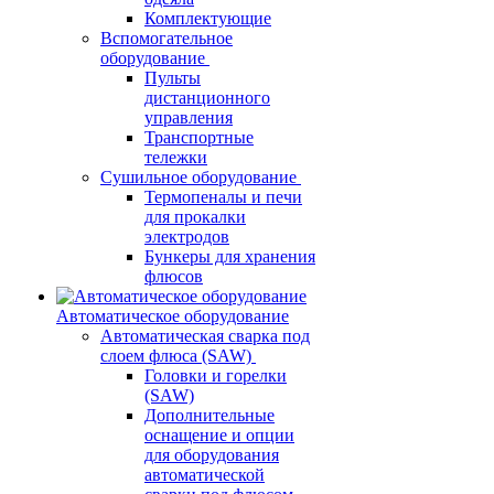
Комплектующие
Вспомогательное
оборудование
Пульты
дистанционного
управления
Транспортные
тележки
Сушильное оборудование
Термопеналы и печи
для прокалки
электродов
Бункеры для хранения
флюсов
Автоматическое оборудование
Автоматическая сварка под
слоем флюса (SAW)
Головки и горелки
(SAW)
Дополнительные
оснащение и опции
для оборудования
автоматической