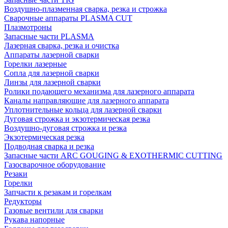
Воздушно-плазменная сварка, резка и строжка
Сварочные аппараты PLASMA CUT
Плазмотроны
Запасные части PLASMA
Лазерная сварка, резка и очистка
Аппараты лазерной сварки
Горелки лазерные
Сопла для лазерной сварки
Линзы для лазерной сварки
Ролики подающего механизма для лазерного аппарата
Каналы направляющие для лазерного аппарата
Уплотнительные кольца для лазерной сварки
Дуговая строжка и экзотермическая резка
Воздушно-дуговая строжка и резка
Экзотермическая резка
Подводная сварка и резка
Запасные части ARC GOUGING & EXOTHERMIC CUTTING
Газосварочное оборудование
Резаки
Горелки
Запчасти к резакам и горелкам
Редукторы
Газовые вентили для сварки
Рукава напорные