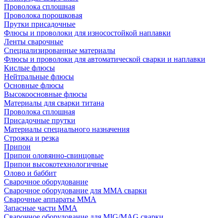
Проволока сплошная
Проволока порошковая
Прутки присадочные
Флюсы и проволоки для износостойкой наплавки
Ленты сварочные
Специализированные материалы
Флюсы и проволоки для автоматической сварки и наплавки
Кислые флюсы
Нейтральные флюсы
Основные флюсы
Высокоосновные флюсы
Материалы для сварки титана
Проволока сплошная
Присадочные прутки
Материалы специального назначения
Строжка и резка
Припои
Припои оловянно-свинцовые
Припои высокотехнологичные
Олово и баббит
Сварочное оборудование
Сварочное оборудование для MMA сварки
Сварочные аппараты MMA
Запасные части MMA
Сварочное оборудование для MIG/MAG сварки