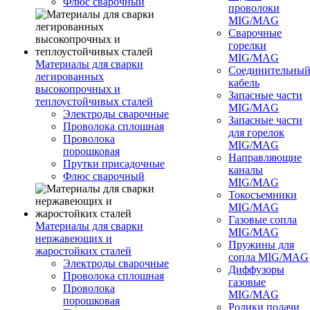
Флюс сварочный
проволоки
MIG/MAG
Сварочные
горелки
MIG/MAG
Материалы для сварки
Соединительны
легированных
кабель
высокопрочных и
Запасные части
теплоустойчивых сталей
MIG/MAG
Электроды сварочные
Запасные части
Проволока сплошная
для горелок
Проволока
MIG/MAG
порошковая
Направляющие
Прутки присадочные
каналы
Флюс сварочный
MIG/MAG
Токосъемники
MIG/MAG
Газовые сопла
Материалы для сварки
MIG/MAG
нержавеющих и
Пружины для
жаростойких сталей
сопла MIG/MAG
Электроды сварочные
Диффузоры
Проволока сплошная
газовые
Проволока
MIG/MAG
порошковая
Ролики подачи