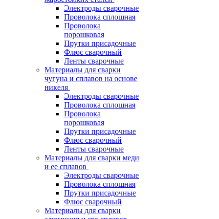
Электроды сварочные
Проволока сплошная
Проволока
порошковая
Прутки присадочные
Флюс сварочный
Ленты сварочные
Материалы для сварки
чугуна и сплавов на основе
никеля
Электроды сварочные
Проволока сплошная
Проволока
порошковая
Прутки присадочные
Флюс сварочный
Ленты сварочные
Материалы для сварки меди
и ее сплавов
Электроды сварочные
Проволока сплошная
Прутки присадочные
Флюс сварочный
Материалы для сварки