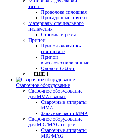
Материалы для сварки
титана
Проволока сплошная
Присадочные прутки
Материалы специального
назначения
Строжка и резка
Припои
Припои оловянно-
свинцовые
Припои
высокотехнологичные
Олово и баббит
+ ЕЩЕ 1
Сварочное оборудование
Сварочное оборудование
для MMA сварки
Сварочные аппараты
MMA
Запасные части MMA
Сварочное оборудование
для MIG/MAG сварки
Сварочные аппараты
MIG/MAG