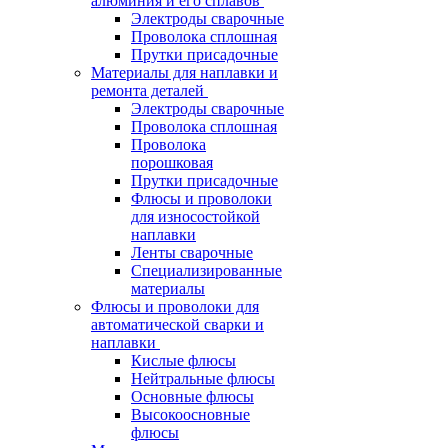
алюминия и его сплавов
Электроды сварочные
Проволока сплошная
Прутки присадочные
Материалы для наплавки и
ремонта деталей
Электроды сварочные
Проволока сплошная
Проволока
порошковая
Прутки присадочные
Флюсы и проволоки
для износостойкой
наплавки
Ленты сварочные
Специализированные
материалы
Флюсы и проволоки для
автоматической сварки и
наплавки
Кислые флюсы
Нейтральные флюсы
Основные флюсы
Высокоосновные
флюсы