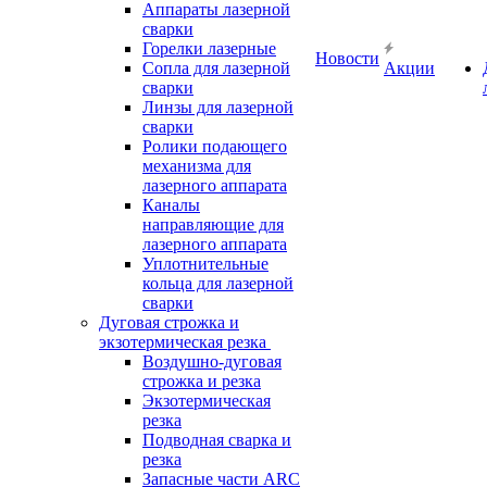
Аппараты лазерной
сварки
Горелки лазерные
Новости
Сопла для лазерной
Акции
сварки
Линзы для лазерной
сварки
Ролики подающего
механизма для
лазерного аппарата
Каналы
направляющие для
лазерного аппарата
Уплотнительные
кольца для лазерной
сварки
Дуговая строжка и
экзотермическая резка
Воздушно-дуговая
строжка и резка
Экзотермическая
резка
Подводная сварка и
резка
Запасные части ARC