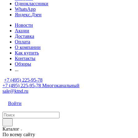
Одноклассники
WhatsApp
Яндекс.Дзен
Новости
Акции
Доставка
Оплата
О компании
Как купить
Контакты
Обзоры
...
+7 (495) 225-95-78
+7 (495) 225-95-78
Многоканальный
sale@ktnd.ru
Войти
Каталог
По всему сайту