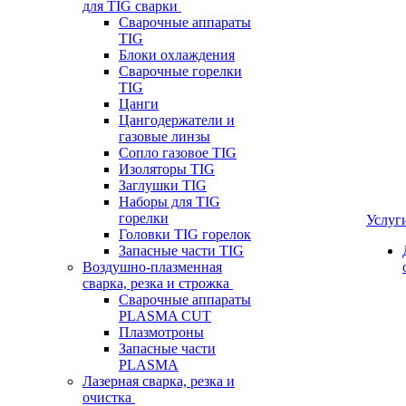
для TIG сварки
Сварочные аппараты
TIG
Блоки охлаждения
Сварочные горелки
TIG
Цанги
Цангодержатели и
газовые линзы
Сопло газовое TIG
Изоляторы TIG
Заглушки TIG
Наборы для TIG
горелки
Услуг
Головки TIG горелок
Запасные части TIG
Воздушно-плазменная
сварка, резка и строжка
Сварочные аппараты
PLASMA CUT
Плазмотроны
Запасные части
PLASMA
Лазерная сварка, резка и
очистка