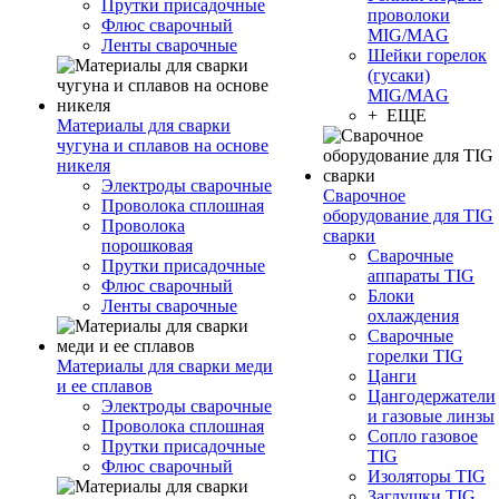
Прутки присадочные
проволоки
Флюс сварочный
MIG/MAG
Ленты сварочные
Шейки горелок
(гусаки)
MIG/MAG
+ ЕЩЕ
Материалы для сварки
чугуна и сплавов на основе
никеля
Электроды сварочные
Сварочное
Проволока сплошная
оборудование для TIG
Проволока
сварки
порошковая
Сварочные
Прутки присадочные
аппараты TIG
Флюс сварочный
Блоки
Ленты сварочные
охлаждения
Сварочные
горелки TIG
Материалы для сварки меди
Цанги
и ее сплавов
Цангодержатели
Электроды сварочные
и газовые линзы
Проволока сплошная
Сопло газовое
Прутки присадочные
TIG
Флюс сварочный
Изоляторы TIG
Заглушки TIG