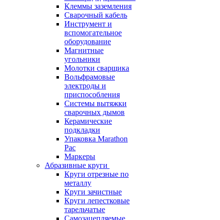
Клеммы заземления
Сварочный кабель
Инструмент и
вспомогательное
оборудование
Магнитные
угольники
Молотки сварщика
Вольфрамовые
электроды и
приспособления
Системы вытяжки
сварочных дымов
Керамические
подкладки
Упаковка Marathon
Pac
Маркеры
Абразивные круги
Круги отрезные по
металлу
Круги зачистные
Круги лепестковые
тарельчатые
Самозацепляемые