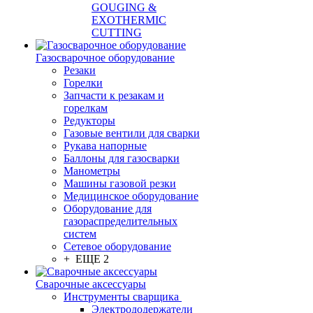
GOUGING &
EXOTHERMIC
CUTTING
Газосварочное оборудование
Резаки
Горелки
Запчасти к резакам и
горелкам
Редукторы
Газовые вентили для сварки
Рукава напорные
Баллоны для газосварки
Манометры
Машины газовой резки
Медицинское оборудование
Оборудование для
газораспределительных
систем
Сетевое оборудование
+ ЕЩЕ 2
Сварочные аксессуары
Инструменты сварщика
Электрододержатели