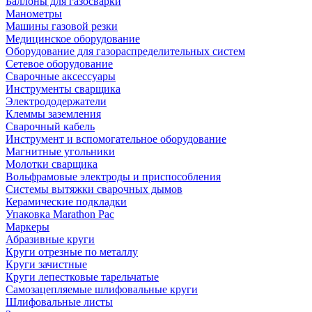
Баллоны для газосварки
Манометры
Машины газовой резки
Медицинское оборудование
Оборудование для газораспределительных систем
Сетевое оборудование
Сварочные аксессуары
Инструменты сварщика
Электрододержатели
Клеммы заземления
Сварочный кабель
Инструмент и вспомогательное оборудование
Магнитные угольники
Молотки сварщика
Вольфрамовые электроды и приспособления
Системы вытяжки сварочных дымов
Керамические подкладки
Упаковка Marathon Pac
Маркеры
Абразивные круги
Круги отрезные по металлу
Круги зачистные
Круги лепестковые тарельчатые
Самозацепляемые шлифовальные круги
Шлифовальные листы