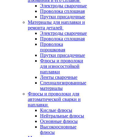
алюминия и его сплавов
Электроды сварочные
Проволока сплошная
Прутки присадочные
Материалы для наплавки и
ремонта деталей
Электроды сварочные
Проволока сплошная
Проволока
порошковая
Прутки присадочные
Флюсы и проволоки
для износостойкой
наплавки
Ленты сварочные
Специализированные
материалы
Флюсы и проволоки для
автоматической сварки и
наплавки
Кислые флюсы
Нейтральные флюсы
Основные флюсы
Высокоосновные
флюсы