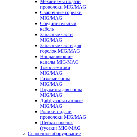
Механизмы подачи
проволоки MIG/MAG
Сварочные горелки
MIG/MAG
Соединительный
кабель
Запасные части
MIG/MAG
Запасные части для
горелок MIG/MAG
Направляющие
каналы MIG/MAG
Токосъемники
MIG/MAG
Газовые сопла
MIG/MAG
Пружины для сопла
MIG/MAG
Диффузоры газовые
MIG/MAG
Ролики подачи
проволоки MIG/MAG
Шейки горелок
(гусаки) MIG/MAG
Сварочное оборудование