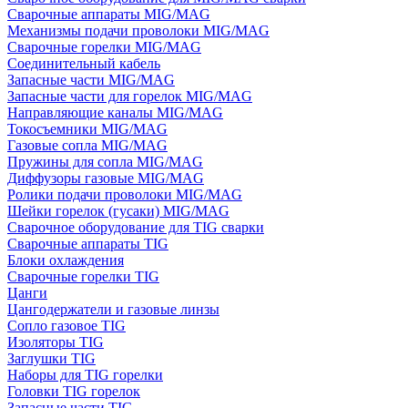
Сварочные аппараты MIG/MAG
Механизмы подачи проволоки MIG/MAG
Сварочные горелки MIG/MAG
Соединительный кабель
Запасные части MIG/MAG
Запасные части для горелок MIG/MAG
Направляющие каналы MIG/MAG
Токосъемники MIG/MAG
Газовые сопла MIG/MAG
Пружины для сопла MIG/MAG
Диффузоры газовые MIG/MAG
Ролики подачи проволоки MIG/MAG
Шейки горелок (гусаки) MIG/MAG
Сварочное оборудование для TIG сварки
Сварочные аппараты TIG
Блоки охлаждения
Сварочные горелки TIG
Цанги
Цангодержатели и газовые линзы
Сопло газовое TIG
Изоляторы TIG
Заглушки TIG
Наборы для TIG горелки
Головки TIG горелок
Запасные части TIG