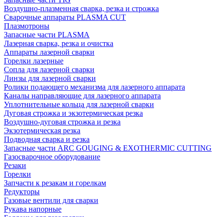
Воздушно-плазменная сварка, резка и строжка
Сварочные аппараты PLASMA CUT
Плазмотроны
Запасные части PLASMA
Лазерная сварка, резка и очистка
Аппараты лазерной сварки
Горелки лазерные
Сопла для лазерной сварки
Линзы для лазерной сварки
Ролики подающего механизма для лазерного аппарата
Каналы направляющие для лазерного аппарата
Уплотнительные кольца для лазерной сварки
Дуговая строжка и экзотермическая резка
Воздушно-дуговая строжка и резка
Экзотермическая резка
Подводная сварка и резка
Запасные части ARC GOUGING & EXOTHERMIC CUTTING
Газосварочное оборудование
Резаки
Горелки
Запчасти к резакам и горелкам
Редукторы
Газовые вентили для сварки
Рукава напорные