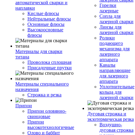
автоматической сварки и
Горелки
наплавки
лазерные
Кислые флюсы
Сопла для
Нейтральные флюсы
лазерной сварки
Основные флюсы
Линзы для
Высокоосновные
лазерной сварки
флюсы
Ролики
подающего
механизма для
Материалы для сварки
лазерного
титана
аппарата
Проволока сплошная
Каналы
Присадочные прутки
направляющие
для лазерного
аппарата
Материалы специального
Уплотнительные
назначения
кольца для
Строжка и резка
лазерной сварки
Припои
Припои оловянно-
Дуговая строжка и
свинцовые
экзотермическая резка
Припои
Воздушно-
высокотехнологичные
дуговая строжка
Олово и баббит