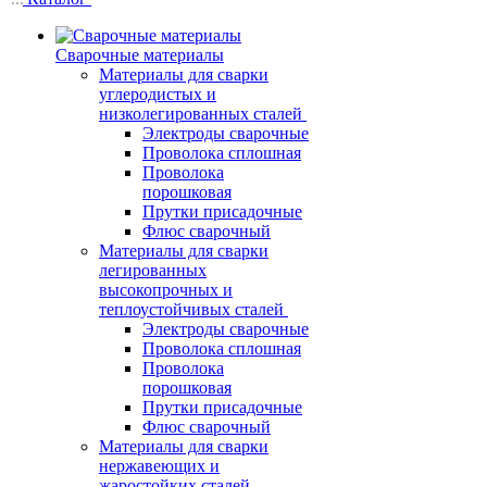
Сварочные материалы
Материалы для сварки
углеродистых и
низколегированных сталей
Электроды сварочные
Проволока сплошная
Проволока
порошковая
Прутки присадочные
Флюс сварочный
Материалы для сварки
легированных
высокопрочных и
теплоустойчивых сталей
Электроды сварочные
Проволока сплошная
Проволока
порошковая
Прутки присадочные
Флюс сварочный
Материалы для сварки
нержавеющих и
жаростойких сталей