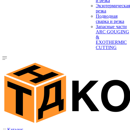
и резка
Экзотермическая
резка
Подводная
сварка и резка
Запасные части
ARC GOUGING
&
EXOTHERMIC
CUTTING
Каталог