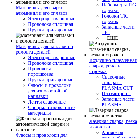
Наборы для TIG
Материалы для сварки
горелки
алюминия и его сплавов
Головки TIG
Электроды сварочные
горелок
Проволока сплошная
Запасные части
Прутки присадочные
TIG
+ ЕЩЕ
Материалы для наплавки и
ремонта деталей
Электроды сварочные
Воздушно-плазменная
Проволока сплошная
сварка, резка и
Проволока
строжка
порошковая
Сварочные
Прутки присадочные
аппараты
Флюсы и проволоки
PLASMA CUT
для износостойкой
Плазмотроны
наплавки
Запасные части
Ленты сварочные
PLASMA
Специализированные
материалы
Лазерная сварка, резка
и очистка
Аппараты
Флюсы и проволоки для
лазерной сварки