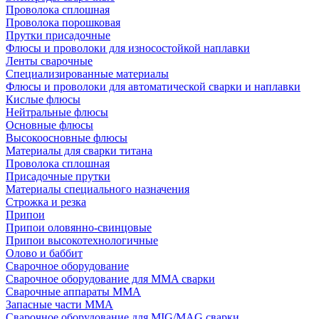
Проволока сплошная
Проволока порошковая
Прутки присадочные
Флюсы и проволоки для износостойкой наплавки
Ленты сварочные
Специализированные материалы
Флюсы и проволоки для автоматической сварки и наплавки
Кислые флюсы
Нейтральные флюсы
Основные флюсы
Высокоосновные флюсы
Материалы для сварки титана
Проволока сплошная
Присадочные прутки
Материалы специального назначения
Строжка и резка
Припои
Припои оловянно-свинцовые
Припои высокотехнологичные
Олово и баббит
Сварочное оборудование
Сварочное оборудование для MMA сварки
Сварочные аппараты MMA
Запасные части MMA
Сварочное оборудование для MIG/MAG сварки