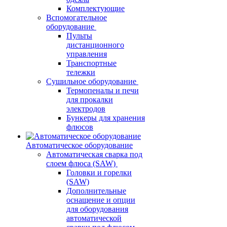
Комплектующие
Вспомогательное
оборудование
Пульты
дистанционного
управления
Транспортные
тележки
Сушильное оборудование
Термопеналы и печи
для прокалки
электродов
Бункеры для хранения
флюсов
Автоматическое оборудование
Автоматическая сварка под
слоем флюса (SAW)
Головки и горелки
(SAW)
Дополнительные
оснащение и опции
для оборудования
автоматической