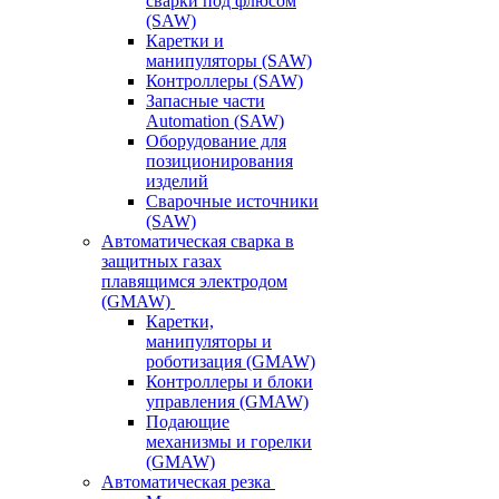
сварки под флюсом
(SAW)
Каретки и
манипуляторы (SAW)
Контроллеры (SAW)
Запасные части
Automation (SAW)
Оборудование для
позиционирования
изделий
Сварочные источники
(SAW)
Автоматическая сварка в
защитных газах
плавящимся электродом
(GMAW)
Каретки,
манипуляторы и
роботизация (GMAW)
Контроллеры и блоки
управления (GMAW)
Подающие
механизмы и горелки
(GMAW)
Автоматическая резка