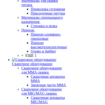
Материалы для сварки
титана
Проволока сплошная
Присадочные прутки
Материалы специального
назначения
Строжка и резка
Припои
Припои оловянно-
свинцовые
Припои
высокотехнологичные
Олово и баббит
+ ЕЩЕ 1
Сварочное оборудование
Сварочное оборудование
для MMA сварки
Сварочные аппараты
MMA
Запасные части MMA
Сварочное оборудование
для MIG/MAG сварки
Сварочные аппараты
MIG/MAG