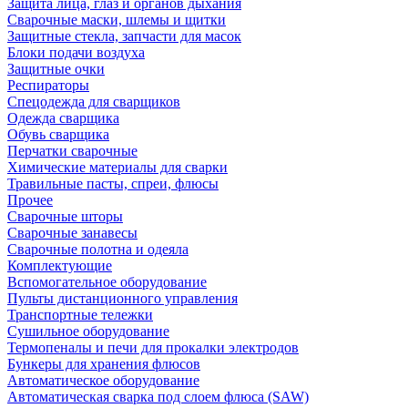
Защита лица, глаз и органов дыхания
Сварочные маски, шлемы и щитки
Защитные стекла, запчасти для масок
Блоки подачи воздуха
Защитные очки
Респираторы
Спецодежда для сварщиков
Одежда сварщика
Обувь сварщика
Перчатки сварочные
Химические материалы для сварки
Травильные пасты, спреи, флюсы
Прочее
Сварочные шторы
Сварочные занавесы
Сварочные полотна и одеяла
Комплектующие
Вспомогательное оборудование
Пульты дистанционного управления
Транспортные тележки
Сушильное оборудование
Термопеналы и печи для прокалки электродов
Бункеры для хранения флюсов
Автоматическое оборудование
Автоматическая сварка под слоем флюса (SAW)