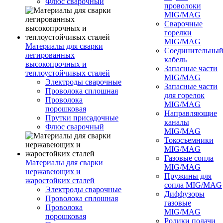
Флюс сварочный
проволоки
MIG/MAG
Сварочные
горелки
MIG/MAG
Материалы для сварки
Соединительны
легированных
кабель
высокопрочных и
Запасные части
теплоустойчивых сталей
MIG/MAG
Электроды сварочные
Запасные части
Проволока сплошная
для горелок
Проволока
MIG/MAG
порошковая
Направляющие
Прутки присадочные
каналы
Флюс сварочный
MIG/MAG
Токосъемники
MIG/MAG
Газовые сопла
Материалы для сварки
MIG/MAG
нержавеющих и
Пружины для
жаростойких сталей
сопла MIG/MAG
Электроды сварочные
Диффузоры
Проволока сплошная
газовые
Проволока
MIG/MAG
порошковая
Ролики подачи