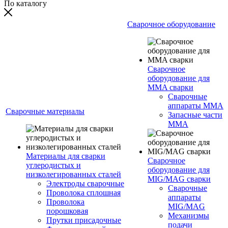
По каталогу
Сварочное оборудование
Сварочное
оборудование для
MMA сварки
Сварочные
аппараты MMA
Сварочные материалы
Запасные части
MMA
Материалы для сварки
Сварочное
углеродистых и
оборудование для
низколегированных сталей
MIG/MAG сварки
Электроды сварочные
Сварочные
Проволока сплошная
аппараты
Проволока
MIG/MAG
порошковая
Механизмы
Прутки присадочные
подачи