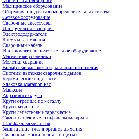
Машины газовой резки
Медицинское оборудование
Оборудование для газораспределительных систем
Сетевое оборудование
Сварочные аксессуары
Инструменты сварщика
Электрододержатели
Клеммы заземления
Сварочный кабель
Инструмент и вспомогательное оборудование
Магнитные угольники
Молотки сварщика
Вольфрамовые электроды и приспособления
Системы вытяжки сварочных дымов
Керамические подкладки
Упаковка Marathon Pac
Маркеры
Абразивные круги
Круги отрезные по металлу
Круги зачистные
Круги лепестковые тарельчатые
Самозацепляемые шлифовальные круги
Шлифовальные листы
Защита лица, глаз и органов дыхания
Сварочные маски, шлемы и щитки