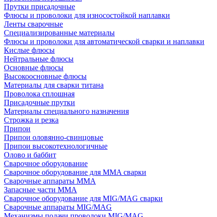
Прутки присадочные
Флюсы и проволоки для износостойкой наплавки
Ленты сварочные
Специализированные материалы
Флюсы и проволоки для автоматической сварки и наплавки
Кислые флюсы
Нейтральные флюсы
Основные флюсы
Высокоосновные флюсы
Материалы для сварки титана
Проволока сплошная
Присадочные прутки
Материалы специального назначения
Строжка и резка
Припои
Припои оловянно-свинцовые
Припои высокотехнологичные
Олово и баббит
Сварочное оборудование
Сварочное оборудование для MMA сварки
Сварочные аппараты MMA
Запасные части MMA
Сварочное оборудование для MIG/MAG сварки
Сварочные аппараты MIG/MAG
Механизмы подачи проволоки MIG/MAG