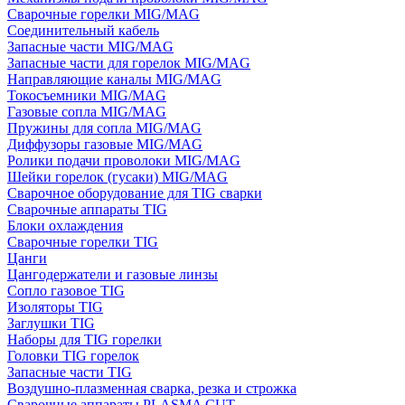
Сварочные горелки MIG/MAG
Соединительный кабель
Запасные части MIG/MAG
Запасные части для горелок MIG/MAG
Направляющие каналы MIG/MAG
Токосъемники MIG/MAG
Газовые сопла MIG/MAG
Пружины для сопла MIG/MAG
Диффузоры газовые MIG/MAG
Ролики подачи проволоки MIG/MAG
Шейки горелок (гусаки) MIG/MAG
Сварочное оборудование для TIG сварки
Сварочные аппараты TIG
Блоки охлаждения
Сварочные горелки TIG
Цанги
Цангодержатели и газовые линзы
Сопло газовое TIG
Изоляторы TIG
Заглушки TIG
Наборы для TIG горелки
Головки TIG горелок
Запасные части TIG
Воздушно-плазменная сварка, резка и строжка
Сварочные аппараты PLASMA CUT