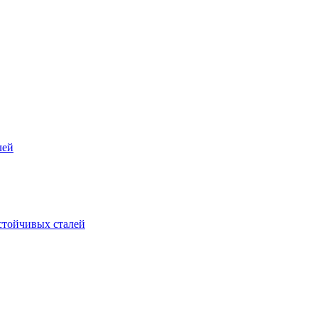
лей
стойчивых сталей