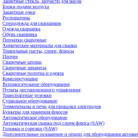
Защитные стекла, запчасти для масок
Блоки подачи воздуха
Защитные очки
Респираторы
Спецодежда для сварщиков
Одежда сварщика
Обувь сварщика
Перчатки сварочные
Химические материалы для сварки
Травильные пасты, спреи, флюсы
Прочее
Сварочные шторы
Сварочные занавесы
Сварочные полотна и одеяла
Комплектующие
Вспомогательное оборудование
Пульты дистанционного управления
Транспортные тележки
Сушильное оборудование
Термопеналы и печи для прокалки электродов
Бункеры для хранения флюсов
Автоматическое оборудование
Автоматическая сварка под слоем флюса (SAW)
Головки и горелки (SAW)
Дополнительные оснащение и опции для оборудования автома