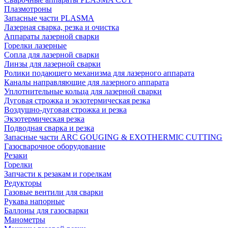
Плазмотроны
Запасные части PLASMA
Лазерная сварка, резка и очистка
Аппараты лазерной сварки
Горелки лазерные
Сопла для лазерной сварки
Линзы для лазерной сварки
Ролики подающего механизма для лазерного аппарата
Каналы направляющие для лазерного аппарата
Уплотнительные кольца для лазерной сварки
Дуговая строжка и экзотермическая резка
Воздушно-дуговая строжка и резка
Экзотермическая резка
Подводная сварка и резка
Запасные части ARC GOUGING & EXOTHERMIC CUTTING
Газосварочное оборудование
Резаки
Горелки
Запчасти к резакам и горелкам
Редукторы
Газовые вентили для сварки
Рукава напорные
Баллоны для газосварки
Манометры