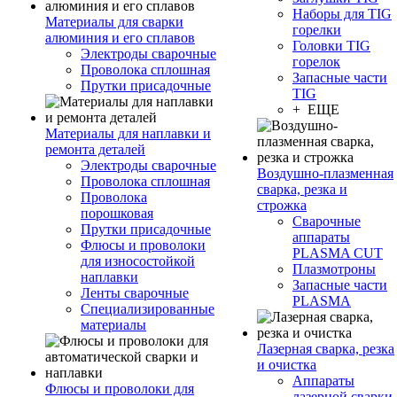
Наборы для TIG
Материалы для сварки
горелки
алюминия и его сплавов
Головки TIG
Электроды сварочные
горелок
Проволока сплошная
Запасные части
Прутки присадочные
TIG
+ ЕЩЕ
Материалы для наплавки и
ремонта деталей
Электроды сварочные
Воздушно-плазменная
Проволока сплошная
сварка, резка и
Проволока
строжка
порошковая
Сварочные
Прутки присадочные
аппараты
Флюсы и проволоки
PLASMA CUT
для износостойкой
Плазмотроны
наплавки
Запасные части
Ленты сварочные
PLASMA
Специализированные
материалы
Лазерная сварка, резка
и очистка
Аппараты
Флюсы и проволоки для
лазерной сварки