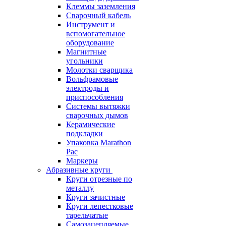
Клеммы заземления
Сварочный кабель
Инструмент и
вспомогательное
оборудование
Магнитные
угольники
Молотки сварщика
Вольфрамовые
электроды и
приспособления
Системы вытяжки
сварочных дымов
Керамические
подкладки
Упаковка Marathon
Pac
Маркеры
Абразивные круги
Круги отрезные по
металлу
Круги зачистные
Круги лепестковые
тарельчатые
Самозацепляемые