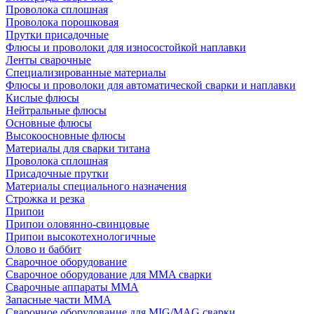
Проволока сплошная
Проволока порошковая
Прутки присадочные
Флюсы и проволоки для износостойкой наплавки
Ленты сварочные
Специализированные материалы
Флюсы и проволоки для автоматической сварки и наплавки
Кислые флюсы
Нейтральные флюсы
Основные флюсы
Высокоосновные флюсы
Материалы для сварки титана
Проволока сплошная
Присадочные прутки
Материалы специального назначения
Строжка и резка
Припои
Припои оловянно-свинцовые
Припои высокотехнологичные
Олово и баббит
Сварочное оборудование
Сварочное оборудование для MMA сварки
Сварочные аппараты MMA
Запасные части MMA
Сварочное оборудование для MIG/MAG сварки