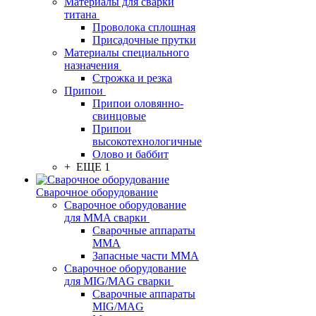
Материалы для сварки
титана
Проволока сплошная
Присадочные прутки
Материалы специального
назначения
Строжка и резка
Припои
Припои оловянно-
свинцовые
Припои
высокотехнологичные
Олово и баббит
+ ЕЩЕ 1
Сварочное оборудование
Сварочное оборудование
для MMA сварки
Сварочные аппараты
MMA
Запасные части MMA
Сварочное оборудование
для MIG/MAG сварки
Сварочные аппараты
MIG/MAG