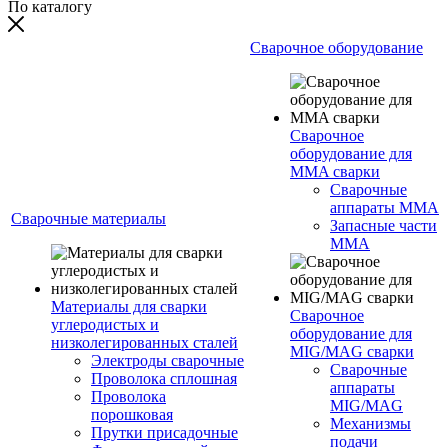
По каталогу
Сварочное оборудование
Сварочное
оборудование для
MMA сварки
Сварочные
аппараты MMA
Сварочные материалы
Запасные части
MMA
Материалы для сварки
Сварочное
углеродистых и
оборудование для
низколегированных сталей
MIG/MAG сварки
Электроды сварочные
Сварочные
Проволока сплошная
аппараты
Проволока
MIG/MAG
порошковая
Механизмы
Прутки присадочные
подачи