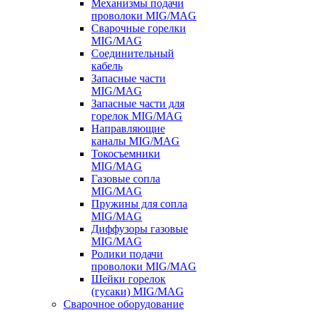
Механизмы подачи
проволоки MIG/MAG
Сварочные горелки
MIG/MAG
Соединительный
кабель
Запасные части
MIG/MAG
Запасные части для
горелок MIG/MAG
Направляющие
каналы MIG/MAG
Токосъемники
MIG/MAG
Газовые сопла
MIG/MAG
Пружины для сопла
MIG/MAG
Диффузоры газовые
MIG/MAG
Ролики подачи
проволоки MIG/MAG
Шейки горелок
(гусаки) MIG/MAG
Сварочное оборудование