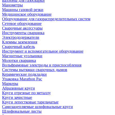
Баллоны для газосварки
Манометры
Машины газовой резки
Медицинское оборудование
Оборудование для газораспределительных систем
Сетевое оборудование
Сварочные аксессуары
Инструменты сварщика
Электрододержатели
Клеммы заземления
Сварочный кабель
Инструмент и вспомогательное оборудование
Магнитные угольники
Молотки сварщика
Вольфрамовые электроды и приспособления
Системы вытяжки сварочных дымов
Керамические подкладки
Упаковка Marathon Pac
Маркеры
Абразивные круги
Круги отрезные по металлу
Круги зачистные
Круги лепестковые тарельчатые
Самозацепляемые шлифовальные круги
Шлифовальные листы