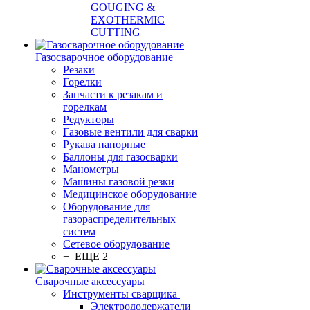
GOUGING &
EXOTHERMIC
CUTTING
Газосварочное оборудование
Резаки
Горелки
Запчасти к резакам и
горелкам
Редукторы
Газовые вентили для сварки
Рукава напорные
Баллоны для газосварки
Манометры
Машины газовой резки
Медицинское оборудование
Оборудование для
газораспределительных
систем
Сетевое оборудование
+ ЕЩЕ 2
Сварочные аксессуары
Инструменты сварщика
Электрододержатели