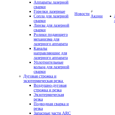
Аппараты лазерной
сварки
Горелки лазерные
Новости
Сопла для лазерной
Акции
сварки
Линзы для лазерной
сварки
Ролики подающего
механизма для
лазерного аппарата
Каналы
направляющие для
лазерного аппарата
Уплотнительные
кольца для лазерной
сварки
Дуговая строжка и
экзотермическая резка
Воздушно-дуговая
строжка и резка
Экзотермическая
резка
Подводная сварка и
резка
Запасные части ARC