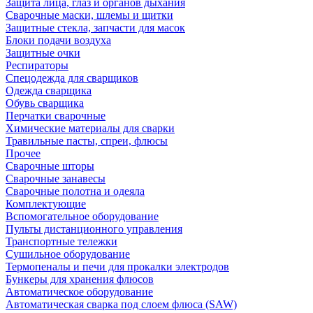
Защита лица, глаз и органов дыхания
Сварочные маски, шлемы и щитки
Защитные стекла, запчасти для масок
Блоки подачи воздуха
Защитные очки
Респираторы
Спецодежда для сварщиков
Одежда сварщика
Обувь сварщика
Перчатки сварочные
Химические материалы для сварки
Травильные пасты, спреи, флюсы
Прочее
Сварочные шторы
Сварочные занавесы
Сварочные полотна и одеяла
Комплектующие
Вспомогательное оборудование
Пульты дистанционного управления
Транспортные тележки
Сушильное оборудование
Термопеналы и печи для прокалки электродов
Бункеры для хранения флюсов
Автоматическое оборудование
Автоматическая сварка под слоем флюса (SAW)