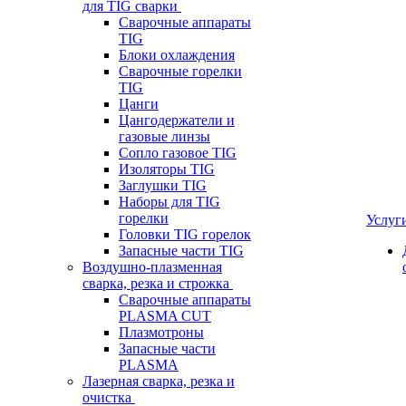
для TIG сварки
Сварочные аппараты
TIG
Блоки охлаждения
Сварочные горелки
TIG
Цанги
Цангодержатели и
газовые линзы
Сопло газовое TIG
Изоляторы TIG
Заглушки TIG
Наборы для TIG
горелки
Услуг
Головки TIG горелок
Запасные части TIG
Воздушно-плазменная
сварка, резка и строжка
Сварочные аппараты
PLASMA CUT
Плазмотроны
Запасные части
PLASMA
Лазерная сварка, резка и
очистка