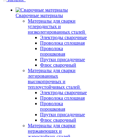
Сварочные материалы
Материалы для сварки
углеродистых и
низколегированных сталей
Электроды сварочные
Проволока сплошная
Проволока
порошковая
Прутки присадочные
Флюс сварочный
Материалы для сварки
легированных
высокопрочных и
теплоустойчивых сталей
Электроды сварочные
Проволока сплошная
Проволока
порошковая
Прутки присадочные
Флюс сварочный
Материалы для сварки
нержавеющих и
жаростойких сталей