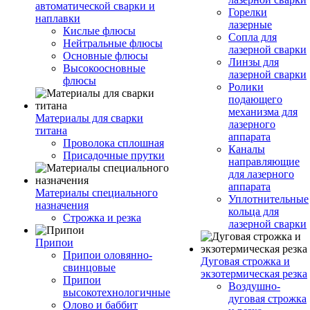
автоматической сварки и
Горелки
наплавки
лазерные
Кислые флюсы
Сопла для
Нейтральные флюсы
лазерной сварки
Основные флюсы
Линзы для
Высокоосновные
лазерной сварки
флюсы
Ролики
подающего
механизма для
Материалы для сварки
лазерного
титана
аппарата
Проволока сплошная
Каналы
Присадочные прутки
направляющие
для лазерного
аппарата
Материалы специального
Уплотнительные
назначения
кольца для
Строжка и резка
лазерной сварки
Припои
Припои оловянно-
Дуговая строжка и
свинцовые
экзотермическая резка
Припои
Воздушно-
высокотехнологичные
дуговая строжка
Олово и баббит