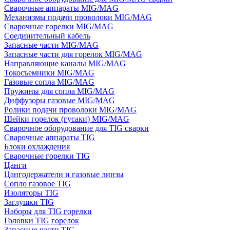
Сварочные аппараты MIG/MAG
Механизмы подачи проволоки MIG/MAG
Сварочные горелки MIG/MAG
Соединительный кабель
Запасные части MIG/MAG
Запасные части для горелок MIG/MAG
Направляющие каналы MIG/MAG
Токосъемники MIG/MAG
Газовые сопла MIG/MAG
Пружины для сопла MIG/MAG
Диффузоры газовые MIG/MAG
Ролики подачи проволоки MIG/MAG
Шейки горелок (гусаки) MIG/MAG
Сварочное оборудование для TIG сварки
Сварочные аппараты TIG
Блоки охлаждения
Сварочные горелки TIG
Цанги
Цангодержатели и газовые линзы
Сопло газовое TIG
Изоляторы TIG
Заглушки TIG
Наборы для TIG горелки
Головки TIG горелок
Запасные части TIG