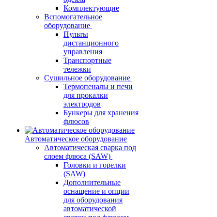
Комплектующие
Вспомогательное
оборудование
Пульты
дистанционного
управления
Транспортные
тележки
Сушильное оборудование
Термопеналы и печи
для прокалки
электродов
Бункеры для хранения
флюсов
Автоматическое оборудование
Автоматическая сварка под
слоем флюса (SAW)
Головки и горелки
(SAW)
Дополнительные
оснащение и опции
для оборудования
автоматической