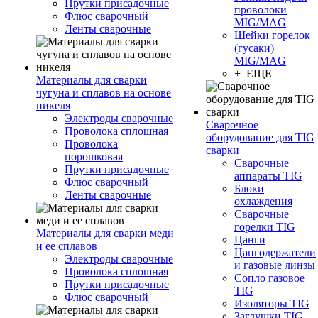
Прутки присадочные
проволоки
Флюс сварочный
MIG/MAG
Ленты сварочные
Шейки горелок
(гусаки)
MIG/MAG
+ ЕЩЕ
Материалы для сварки
чугуна и сплавов на основе
никеля
Электроды сварочные
Сварочное
Проволока сплошная
оборудование для TIG
Проволока
сварки
порошковая
Сварочные
Прутки присадочные
аппараты TIG
Флюс сварочный
Блоки
Ленты сварочные
охлаждения
Сварочные
горелки TIG
Материалы для сварки меди
Цанги
и ее сплавов
Цангодержатели
Электроды сварочные
и газовые линзы
Проволока сплошная
Сопло газовое
Прутки присадочные
TIG
Флюс сварочный
Изоляторы TIG
Заглушки TIG