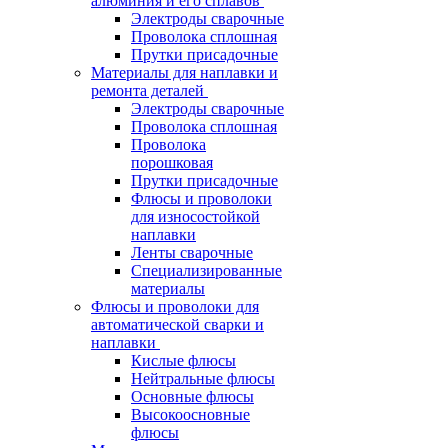
алюминия и его сплавов
Электроды сварочные
Проволока сплошная
Прутки присадочные
Материалы для наплавки и
ремонта деталей
Электроды сварочные
Проволока сплошная
Проволока
порошковая
Прутки присадочные
Флюсы и проволоки
для износостойкой
наплавки
Ленты сварочные
Специализированные
материалы
Флюсы и проволоки для
автоматической сварки и
наплавки
Кислые флюсы
Нейтральные флюсы
Основные флюсы
Высокоосновные
флюсы