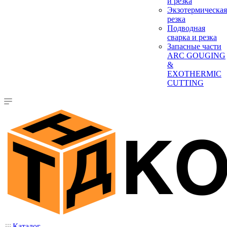
и резка
Экзотермическая
резка
Подводная
сварка и резка
Запасные части
ARC GOUGING
&
EXOTHERMIC
CUTTING
Каталог