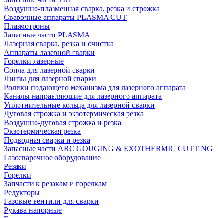
Воздушно-плазменная сварка, резка и строжка
Сварочные аппараты PLASMA CUT
Плазмотроны
Запасные части PLASMA
Лазерная сварка, резка и очистка
Аппараты лазерной сварки
Горелки лазерные
Сопла для лазерной сварки
Линзы для лазерной сварки
Ролики подающего механизма для лазерного аппарата
Каналы направляющие для лазерного аппарата
Уплотнительные кольца для лазерной сварки
Дуговая строжка и экзотермическая резка
Воздушно-дуговая строжка и резка
Экзотермическая резка
Подводная сварка и резка
Запасные части ARC GOUGING & EXOTHERMIC CUTTING
Газосварочное оборудование
Резаки
Горелки
Запчасти к резакам и горелкам
Редукторы
Газовые вентили для сварки
Рукава напорные