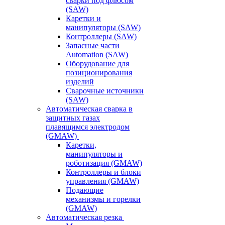
сварки под флюсом
(SAW)
Каретки и
манипуляторы (SAW)
Контроллеры (SAW)
Запасные части
Automation (SAW)
Оборудование для
позиционирования
изделий
Сварочные источники
(SAW)
Автоматическая сварка в
защитных газах
плавящимся электродом
(GMAW)
Каретки,
манипуляторы и
роботизация (GMAW)
Контроллеры и блоки
управления (GMAW)
Подающие
механизмы и горелки
(GMAW)
Автоматическая резка