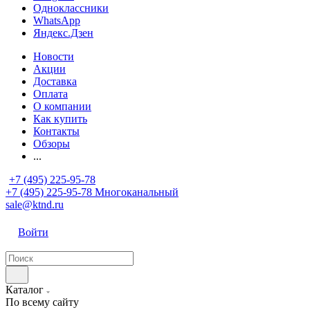
Одноклассники
WhatsApp
Яндекс.Дзен
Новости
Акции
Доставка
Оплата
О компании
Как купить
Контакты
Обзоры
...
+7 (495) 225-95-78
+7 (495) 225-95-78
Многоканальный
sale@ktnd.ru
Войти
Каталог
По всему сайту