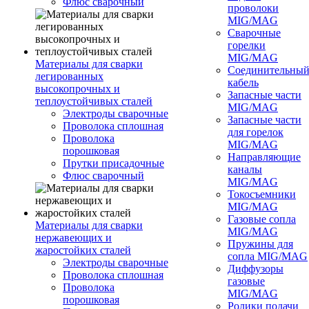
Флюс сварочный
проволоки
MIG/MAG
Сварочные
горелки
MIG/MAG
Материалы для сварки
Соединительны
легированных
кабель
высокопрочных и
Запасные части
теплоустойчивых сталей
MIG/MAG
Электроды сварочные
Запасные части
Проволока сплошная
для горелок
Проволока
MIG/MAG
порошковая
Направляющие
Прутки присадочные
каналы
Флюс сварочный
MIG/MAG
Токосъемники
MIG/MAG
Газовые сопла
Материалы для сварки
MIG/MAG
нержавеющих и
Пружины для
жаростойких сталей
сопла MIG/MAG
Электроды сварочные
Диффузоры
Проволока сплошная
газовые
Проволока
MIG/MAG
порошковая
Ролики подачи