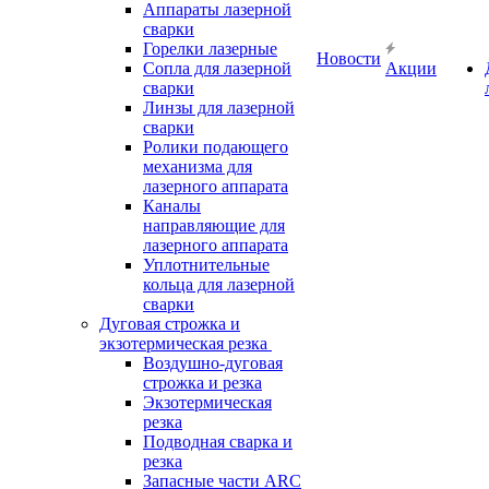
Аппараты лазерной
сварки
Горелки лазерные
Новости
Сопла для лазерной
Акции
сварки
Линзы для лазерной
сварки
Ролики подающего
механизма для
лазерного аппарата
Каналы
направляющие для
лазерного аппарата
Уплотнительные
кольца для лазерной
сварки
Дуговая строжка и
экзотермическая резка
Воздушно-дуговая
строжка и резка
Экзотермическая
резка
Подводная сварка и
резка
Запасные части ARC