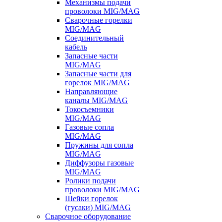
Механизмы подачи
проволоки MIG/MAG
Сварочные горелки
MIG/MAG
Соединительный
кабель
Запасные части
MIG/MAG
Запасные части для
горелок MIG/MAG
Направляющие
каналы MIG/MAG
Токосъемники
MIG/MAG
Газовые сопла
MIG/MAG
Пружины для сопла
MIG/MAG
Диффузоры газовые
MIG/MAG
Ролики подачи
проволоки MIG/MAG
Шейки горелок
(гусаки) MIG/MAG
Сварочное оборудование