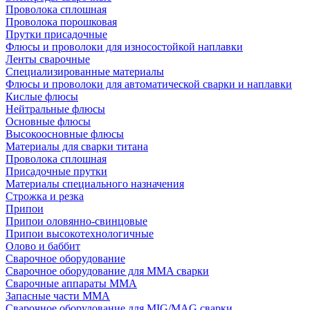
Проволока сплошная
Проволока порошковая
Прутки присадочные
Флюсы и проволоки для износостойкой наплавки
Ленты сварочные
Специализированные материалы
Флюсы и проволоки для автоматической сварки и наплавки
Кислые флюсы
Нейтральные флюсы
Основные флюсы
Высокоосновные флюсы
Материалы для сварки титана
Проволока сплошная
Присадочные прутки
Материалы специального назначения
Строжка и резка
Припои
Припои оловянно-свинцовые
Припои высокотехнологичные
Олово и баббит
Сварочное оборудование
Сварочное оборудование для MMA сварки
Сварочные аппараты MMA
Запасные части MMA
Сварочное оборудование для MIG/MAG сварки