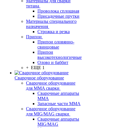
Материалы для сварки
титана
Проволока сплошная
Присадочные прутки
Материалы специального
назначения
Строжка и резка
Припои
Припои оловянно-
свинцовые
Припои
высокотехнологичные
Олово и баббит
+ ЕЩЕ 1
Сварочное оборудование
Сварочное оборудование
для MMA сварки
Сварочные аппараты
MMA
Запасные части MMA
Сварочное оборудование
для MIG/MAG сварки
Сварочные аппараты
MIG/MAG