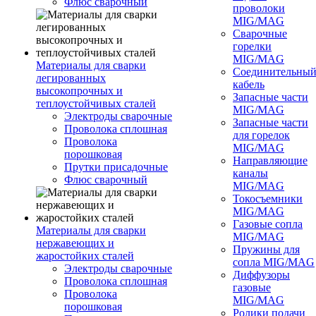
Флюс сварочный
проволоки
MIG/MAG
Сварочные
горелки
MIG/MAG
Материалы для сварки
Соединительны
легированных
кабель
высокопрочных и
Запасные части
теплоустойчивых сталей
MIG/MAG
Электроды сварочные
Запасные части
Проволока сплошная
для горелок
Проволока
MIG/MAG
порошковая
Направляющие
Прутки присадочные
каналы
Флюс сварочный
MIG/MAG
Токосъемники
MIG/MAG
Газовые сопла
Материалы для сварки
MIG/MAG
нержавеющих и
Пружины для
жаростойких сталей
сопла MIG/MAG
Электроды сварочные
Диффузоры
Проволока сплошная
газовые
Проволока
MIG/MAG
порошковая
Ролики подачи