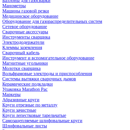
Баллоны для газосварки
Манометры
Машины газовой резки
Медицинское оборудование
Оборудование для газораспределительных систем
Сетевое оборудование
Сварочные аксессуары
Инструменты сварщика
Электрододержатели
Клеммы заземления
Сварочный кабель
Инструмент и вспомогательное оборудование
Магнитные угольники
Молотки сварщика
Вольфрамовые электроды и приспособления
Системы вытяжки сварочных дымов
Керамические подкладки
Упаковка Marathon Pac
Маркеры
Абразивные круги
Круги отрезные по металлу
Круги зачистные
Круги лепестковые тарельчатые
Самозацепляемые шлифовальные круги
Шлифовальные листы