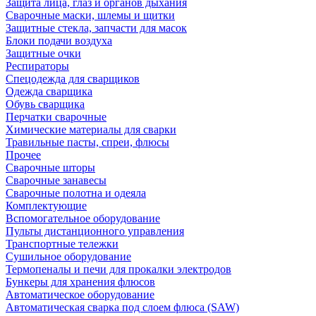
Защита лица, глаз и органов дыхания
Сварочные маски, шлемы и щитки
Защитные стекла, запчасти для масок
Блоки подачи воздуха
Защитные очки
Респираторы
Спецодежда для сварщиков
Одежда сварщика
Обувь сварщика
Перчатки сварочные
Химические материалы для сварки
Травильные пасты, спреи, флюсы
Прочее
Сварочные шторы
Сварочные занавесы
Сварочные полотна и одеяла
Комплектующие
Вспомогательное оборудование
Пульты дистанционного управления
Транспортные тележки
Сушильное оборудование
Термопеналы и печи для прокалки электродов
Бункеры для хранения флюсов
Автоматическое оборудование
Автоматическая сварка под слоем флюса (SAW)