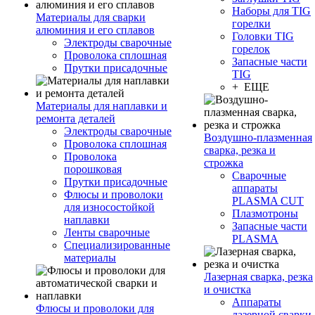
Наборы для TIG
Материалы для сварки
горелки
алюминия и его сплавов
Головки TIG
Электроды сварочные
горелок
Проволока сплошная
Запасные части
Прутки присадочные
TIG
+ ЕЩЕ
Материалы для наплавки и
ремонта деталей
Электроды сварочные
Воздушно-плазменная
Проволока сплошная
сварка, резка и
Проволока
строжка
порошковая
Сварочные
Прутки присадочные
аппараты
Флюсы и проволоки
PLASMA CUT
для износостойкой
Плазмотроны
наплавки
Запасные части
Ленты сварочные
PLASMA
Специализированные
материалы
Лазерная сварка, резка
и очистка
Аппараты
Флюсы и проволоки для
лазерной сварки