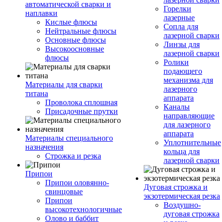
автоматической сварки и
Горелки
наплавки
лазерные
Кислые флюсы
Сопла для
Нейтральные флюсы
лазерной сварки
Основные флюсы
Линзы для
Высокоосновные
лазерной сварки
флюсы
Ролики
подающего
механизма для
Материалы для сварки
лазерного
титана
аппарата
Проволока сплошная
Каналы
Присадочные прутки
направляющие
для лазерного
аппарата
Материалы специального
Уплотнительные
назначения
кольца для
Строжка и резка
лазерной сварки
Припои
Припои оловянно-
Дуговая строжка и
свинцовые
экзотермическая резка
Припои
Воздушно-
высокотехнологичные
дуговая строжка
Олово и баббит