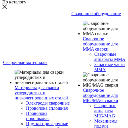
По каталогу
Сварочное оборудование
Сварочное
оборудование для
MMA сварки
Сварочные
аппараты MMA
Сварочные материалы
Запасные части
MMA
Материалы для сварки
Сварочное
углеродистых и
оборудование для
низколегированных сталей
MIG/MAG сварки
Электроды сварочные
Сварочные
Проволока сплошная
аппараты
Проволока
MIG/MAG
порошковая
Механизмы
Прутки присадочные
подачи