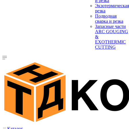
и резка
Экзотермическая
резка
Подводная
сварка и резка
Запасные части
ARC GOUGING
&
EXOTHERMIC
CUTTING
Каталог