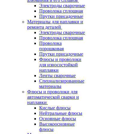
алюминия и его сплавов
Электроды сварочные
Проволока сплошная
Прутки присадочные
Материалы для наплавки и
ремонта деталей
Электроды сварочные
Проволока сплошная
Проволока
порошковая
Прутки присадочные
Флюсы и проволоки
для износостойкой
наплавки
Ленты сварочные
Специализированные
материалы
Флюсы и проволоки для
автоматической сварки и
наплавки
Кислые флюсы
Нейтральные флюсы
Основные флюсы
Высокоосновные
флюсы