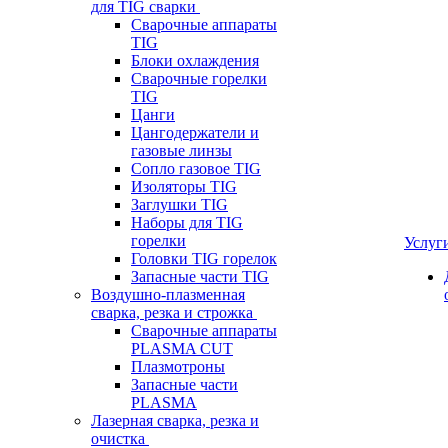
для TIG сварки
Сварочные аппараты
TIG
Блоки охлаждения
Сварочные горелки
TIG
Цанги
Цангодержатели и
газовые линзы
Сопло газовое TIG
Изоляторы TIG
Заглушки TIG
Наборы для TIG
горелки
Услуг
Головки TIG горелок
Запасные части TIG
Воздушно-плазменная
сварка, резка и строжка
Сварочные аппараты
PLASMA CUT
Плазмотроны
Запасные части
PLASMA
Лазерная сварка, резка и
очистка