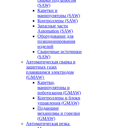
сварки под флюсом
(SAW)
Каретки и
манипуляторы (SAW)
Контроллеры (SAW)
Запасные части
Automation (SAW)
Оборудование для
позиционирования
изделий
Сварочные источники
(SAW)
Автоматическая сварка в
защитных газах
плавящимся электродом
(GMAW)
Каретки,
манипуляторы и
роботизация (GMAW)
Контроллеры и блоки
управления (GMAW)
Подающие
механизмы и горелки
(GMAW)
Автоматическая резка