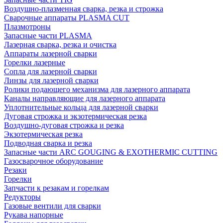
Воздушно-плазменная сварка, резка и строжка
Сварочные аппараты PLASMA CUT
Плазмотроны
Запасные части PLASMA
Лазерная сварка, резка и очистка
Аппараты лазерной сварки
Горелки лазерные
Сопла для лазерной сварки
Линзы для лазерной сварки
Ролики подающего механизма для лазерного аппарата
Каналы направляющие для лазерного аппарата
Уплотнительные кольца для лазерной сварки
Дуговая строжка и экзотермическая резка
Воздушно-дуговая строжка и резка
Экзотермическая резка
Подводная сварка и резка
Запасные части ARC GOUGING & EXOTHERMIC CUTTING
Газосварочное оборудование
Резаки
Горелки
Запчасти к резакам и горелкам
Редукторы
Газовые вентили для сварки
Рукава напорные