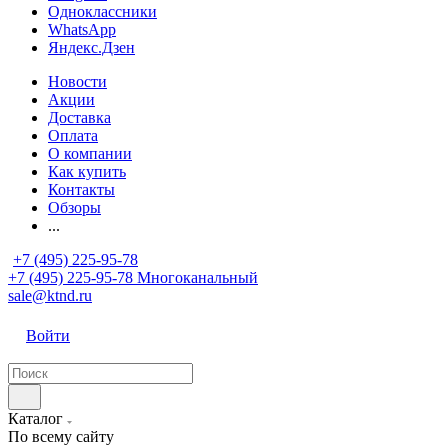
Одноклассники
WhatsApp
Яндекс.Дзен
Новости
Акции
Доставка
Оплата
О компании
Как купить
Контакты
Обзоры
...
+7 (495) 225-95-78
+7 (495) 225-95-78
Многоканальный
sale@ktnd.ru
Войти
Каталог
По всему сайту