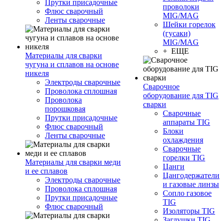
Прутки присадочные
проволоки
Флюс сварочный
MIG/MAG
Ленты сварочные
Шейки горелок
(гусаки)
MIG/MAG
+ ЕЩЕ
Материалы для сварки
чугуна и сплавов на основе
никеля
Электроды сварочные
Сварочное
Проволока сплошная
оборудование для TIG
Проволока
сварки
порошковая
Сварочные
Прутки присадочные
аппараты TIG
Флюс сварочный
Блоки
Ленты сварочные
охлаждения
Сварочные
горелки TIG
Материалы для сварки меди
Цанги
и ее сплавов
Цангодержатели
Электроды сварочные
и газовые линзы
Проволока сплошная
Сопло газовое
Прутки присадочные
TIG
Флюс сварочный
Изоляторы TIG
Заглушки TIG