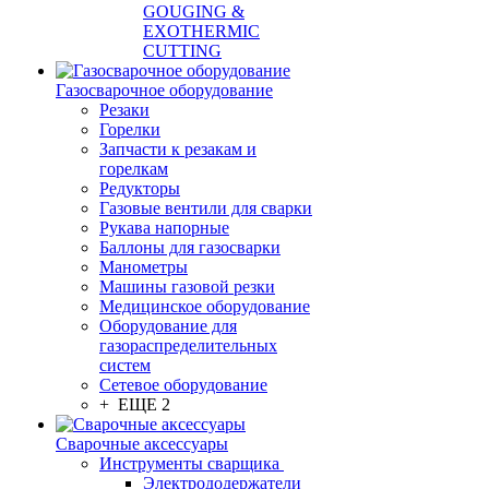
GOUGING &
EXOTHERMIC
CUTTING
Газосварочное оборудование
Резаки
Горелки
Запчасти к резакам и
горелкам
Редукторы
Газовые вентили для сварки
Рукава напорные
Баллоны для газосварки
Манометры
Машины газовой резки
Медицинское оборудование
Оборудование для
газораспределительных
систем
Сетевое оборудование
+ ЕЩЕ 2
Сварочные аксессуары
Инструменты сварщика
Электрододержатели