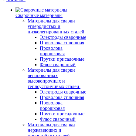
Сварочные материалы
Материалы для сварки
углеродистых и
низколегированных сталей
Электроды сварочные
Проволока сплошная
Проволока
порошковая
Прутки присадочные
Флюс сварочный
Материалы для сварки
легированных
высокопрочных и
теплоустойчивых сталей
Электроды сварочные
Проволока сплошная
Проволока
порошковая
Прутки присадочные
Флюс сварочный
Материалы для сварки
нержавеющих и
жаростойких сталей