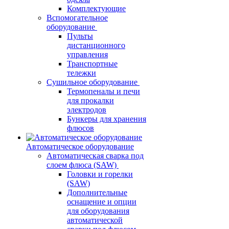
Комплектующие
Вспомогательное
оборудование
Пульты
дистанционного
управления
Транспортные
тележки
Сушильное оборудование
Термопеналы и печи
для прокалки
электродов
Бункеры для хранения
флюсов
Автоматическое оборудование
Автоматическая сварка под
слоем флюса (SAW)
Головки и горелки
(SAW)
Дополнительные
оснащение и опции
для оборудования
автоматической