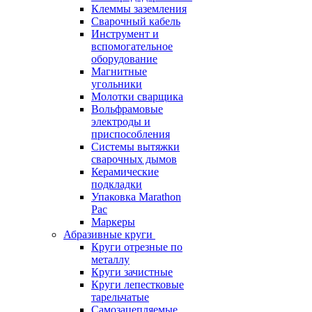
Клеммы заземления
Сварочный кабель
Инструмент и
вспомогательное
оборудование
Магнитные
угольники
Молотки сварщика
Вольфрамовые
электроды и
приспособления
Системы вытяжки
сварочных дымов
Керамические
подкладки
Упаковка Marathon
Pac
Маркеры
Абразивные круги
Круги отрезные по
металлу
Круги зачистные
Круги лепестковые
тарельчатые
Самозацепляемые