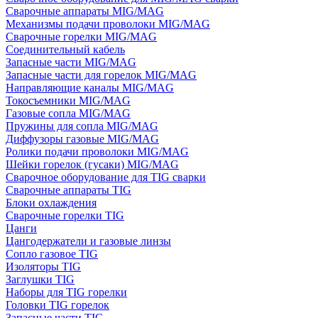
Сварочные аппараты MIG/MAG
Механизмы подачи проволоки MIG/MAG
Сварочные горелки MIG/MAG
Соединительный кабель
Запасные части MIG/MAG
Запасные части для горелок MIG/MAG
Направляющие каналы MIG/MAG
Токосъемники MIG/MAG
Газовые сопла MIG/MAG
Пружины для сопла MIG/MAG
Диффузоры газовые MIG/MAG
Ролики подачи проволоки MIG/MAG
Шейки горелок (гусаки) MIG/MAG
Сварочное оборудование для TIG сварки
Сварочные аппараты TIG
Блоки охлаждения
Сварочные горелки TIG
Цанги
Цангодержатели и газовые линзы
Сопло газовое TIG
Изоляторы TIG
Заглушки TIG
Наборы для TIG горелки
Головки TIG горелок
Запасные части TIG