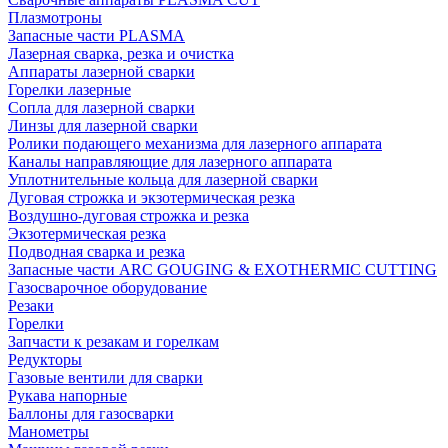
Плазмотроны
Запасные части PLASMA
Лазерная сварка, резка и очистка
Аппараты лазерной сварки
Горелки лазерные
Сопла для лазерной сварки
Линзы для лазерной сварки
Ролики подающего механизма для лазерного аппарата
Каналы направляющие для лазерного аппарата
Уплотнительные кольца для лазерной сварки
Дуговая строжка и экзотермическая резка
Воздушно-дуговая строжка и резка
Экзотермическая резка
Подводная сварка и резка
Запасные части ARC GOUGING & EXOTHERMIC CUTTING
Газосварочное оборудование
Резаки
Горелки
Запчасти к резакам и горелкам
Редукторы
Газовые вентили для сварки
Рукава напорные
Баллоны для газосварки
Манометры