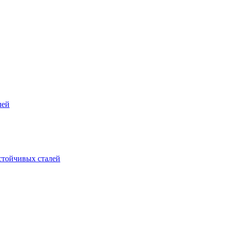
лей
стойчивых сталей