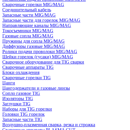
Сварочные горелки MIG/MAG
Соединительный кабель
Запасные части MIG/MAG
Запасные части для горелок MIG/MAG
Направляющие каналы MIG/MAG
Токосъемники MIG/MAG
Газовые сопла MIG/MAG
Пружины для сопла MIG/MAG
Диффузоры газовые MIG/MAG
Ролики подачи проволоки MIG/MAG
Шейки горелок (гусаки) MIG/MAG
Сварочное оборудование для TIG сварки
Сварочные аппараты TIG
Блоки охлаждения
Сварочные горелки TIG
Цанги
Цангодержатели и газовые линзы
Сопло газовое TIG
Изоляторы TIG
Заглушки TIG
Наборы для TIG горелки
Головки TIG горелок
Запасные части TIG
Воздушно-плазменная сварка, резка и строжка
Сварочные аппараты PLASMA CUT