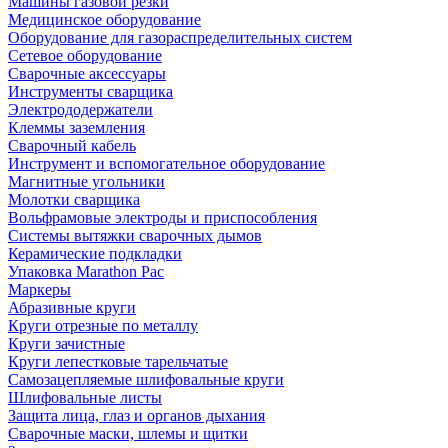
Машины газовой резки
Медицинское оборудование
Оборудование для газораспределительных систем
Сетевое оборудование
Сварочные аксессуары
Инструменты сварщика
Электрододержатели
Клеммы заземления
Сварочный кабель
Инструмент и вспомогательное оборудование
Магнитные угольники
Молотки сварщика
Вольфрамовые электроды и приспособления
Системы вытяжки сварочных дымов
Керамические подкладки
Упаковка Marathon Pac
Маркеры
Абразивные круги
Круги отрезные по металлу
Круги зачистные
Круги лепестковые тарельчатые
Самозацепляемые шлифовальные круги
Шлифовальные листы
Защита лица, глаз и органов дыхания
Сварочные маски, шлемы и щитки