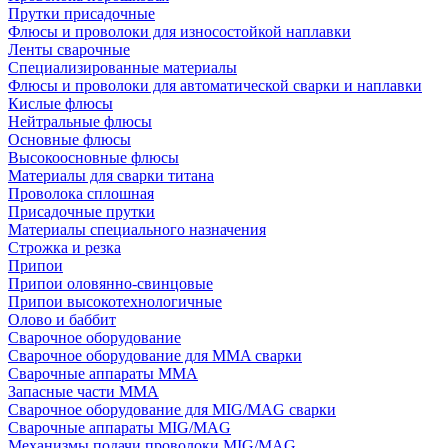
Прутки присадочные
Флюсы и проволоки для износостойкой наплавки
Ленты сварочные
Специализированные материалы
Флюсы и проволоки для автоматической сварки и наплавки
Кислые флюсы
Нейтральные флюсы
Основные флюсы
Высокоосновные флюсы
Материалы для сварки титана
Проволока сплошная
Присадочные прутки
Материалы специального назначения
Строжка и резка
Припои
Припои оловянно-свинцовые
Припои высокотехнологичные
Олово и баббит
Сварочное оборудование
Сварочное оборудование для MMA сварки
Сварочные аппараты MMA
Запасные части MMA
Сварочное оборудование для MIG/MAG сварки
Сварочные аппараты MIG/MAG
Механизмы подачи проволоки MIG/MAG