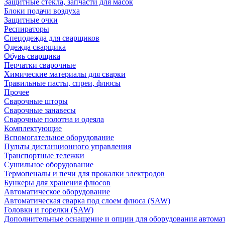
Защитные стекла, запчасти для масок
Блоки подачи воздуха
Защитные очки
Респираторы
Спецодежда для сварщиков
Одежда сварщика
Обувь сварщика
Перчатки сварочные
Химические материалы для сварки
Травильные пасты, спреи, флюсы
Прочее
Сварочные шторы
Сварочные занавесы
Сварочные полотна и одеяла
Комплектующие
Вспомогательное оборудование
Пульты дистанционного управления
Транспортные тележки
Сушильное оборудование
Термопеналы и печи для прокалки электродов
Бункеры для хранения флюсов
Автоматическое оборудование
Автоматическая сварка под слоем флюса (SAW)
Головки и горелки (SAW)
Дополнительные оснащение и опции для оборудования автома