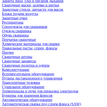
Защита лица, глаз и органов дыхания
Сварочные маски, шлемы и щитки
Защитные стекла, запчасти для масок
Блоки подачи воздуха
Защитные очки
Респираторы
Спецодежда для сварщиков
Одежда сварщика
Обувь сварщика
Перчатки сварочные
Химические материалы для сварки
Травильные пасты, спреи, флюсы
Прочее
Сварочные шторы
Сварочные занавесы
Сварочные полотна и одеяла
Комплектующие
Вспомогательное оборудование
Пульты дистанционного управления
Транспортные тележки
Сушильное оборудование
Термопеналы и печи для прокалки электродов
Бункеры для хранения флюсов
Автоматическое оборудование
Автоматическая сварка под слоем флюса (SAW)