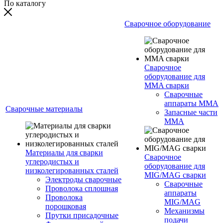
По каталогу
Сварочное оборудование
Сварочное
оборудование для
MMA сварки
Сварочные
аппараты MMA
Сварочные материалы
Запасные части
MMA
Материалы для сварки
Сварочное
углеродистых и
оборудование для
низколегированных сталей
MIG/MAG сварки
Электроды сварочные
Сварочные
Проволока сплошная
аппараты
Проволока
MIG/MAG
порошковая
Механизмы
Прутки присадочные
подачи