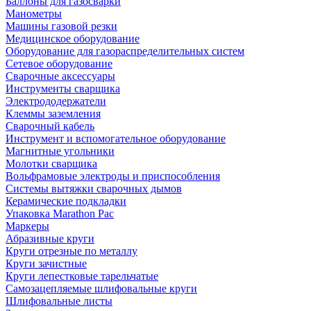
Баллоны для газосварки
Манометры
Машины газовой резки
Медицинское оборудование
Оборудование для газораспределительных систем
Сетевое оборудование
Сварочные аксессуары
Инструменты сварщика
Электрододержатели
Клеммы заземления
Сварочный кабель
Инструмент и вспомогательное оборудование
Магнитные угольники
Молотки сварщика
Вольфрамовые электроды и приспособления
Системы вытяжки сварочных дымов
Керамические подкладки
Упаковка Marathon Pac
Маркеры
Абразивные круги
Круги отрезные по металлу
Круги зачистные
Круги лепестковые тарельчатые
Самозацепляемые шлифовальные круги
Шлифовальные листы