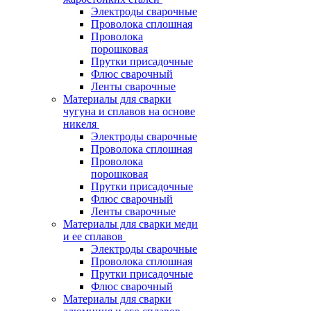
Электроды сварочные
Проволока сплошная
Проволока
порошковая
Прутки присадочные
Флюс сварочный
Ленты сварочные
Материалы для сварки
чугуна и сплавов на основе
никеля
Электроды сварочные
Проволока сплошная
Проволока
порошковая
Прутки присадочные
Флюс сварочный
Ленты сварочные
Материалы для сварки меди
и ее сплавов
Электроды сварочные
Проволока сплошная
Прутки присадочные
Флюс сварочный
Материалы для сварки