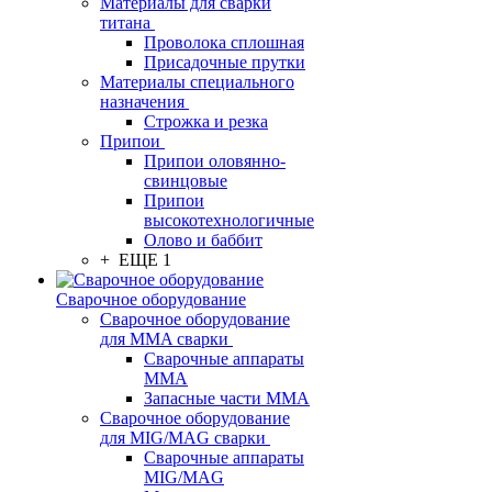
Материалы для сварки
титана
Проволока сплошная
Присадочные прутки
Материалы специального
назначения
Строжка и резка
Припои
Припои оловянно-
свинцовые
Припои
высокотехнологичные
Олово и баббит
+ ЕЩЕ 1
Сварочное оборудование
Сварочное оборудование
для MMA сварки
Сварочные аппараты
MMA
Запасные части MMA
Сварочное оборудование
для MIG/MAG сварки
Сварочные аппараты
MIG/MAG