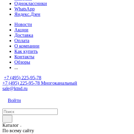
Одноклассники
WhatsApp
Яндекс.Дзен
Новости
Акции
Доставка
Оплата
О компании
Как купить
Контакты
Обзоры
...
+7 (495) 225-95-78
+7 (495) 225-95-78
Многоканальный
sale@ktnd.ru
Войти
Каталог
По всему сайту