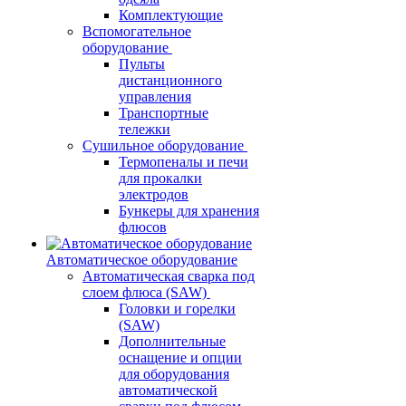
Комплектующие
Вспомогательное
оборудование
Пульты
дистанционного
управления
Транспортные
тележки
Сушильное оборудование
Термопеналы и печи
для прокалки
электродов
Бункеры для хранения
флюсов
Автоматическое оборудование
Автоматическая сварка под
слоем флюса (SAW)
Головки и горелки
(SAW)
Дополнительные
оснащение и опции
для оборудования
автоматической