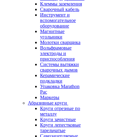
Клеммы заземления
Сварочный кабель
Инструмент и
вспомогательное
оборудование
Магнитные
угольники
Молотки сварщика
Вольфрамовые
электроды и
приспособления
Системы вытяжки
сварочных дымов
Керамические
подкладки
Упаковка Marathon
Pac
Маркеры
Абразивные круги
Круги отрезные по
металлу
Круги зачистные
Круги лепестковые
тарельчатые
Самозацепляемые