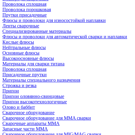
Проволока сплошная
Проволока порошковая
Прутки присадочные
Флюсы и проволоки для износостойкой наплавки
Ленты сварочные
Специализированные материалы
Флюсы и проволоки для автоматической сварки и наплавки
Кислые флюсы
Нейтральные флюсы
Основные флюсы
Высокоосновные флюсы
Материалы для сварки титана
Проволока сплошная
Присадочные прутки
Материалы специального назначения
Строжка и резка
Припои
Припои оловянно-свинцовые
Припои высокотехнологичные
Олово и баббит
Сварочное оборудование
Сварочное оборудование для MMA сварки
Сварочные аппараты MMA
Запасные части MMA
Сварочное оборудование для MIG/MAG сварки