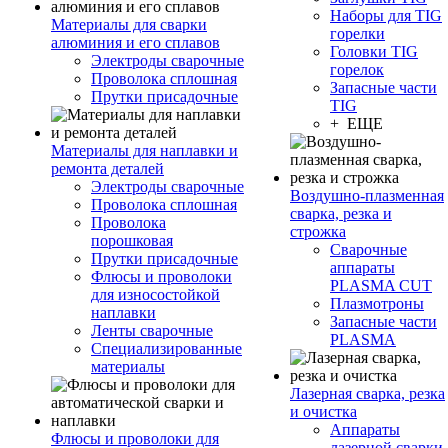
Наборы для TIG
Материалы для сварки
горелки
алюминия и его сплавов
Головки TIG
Электроды сварочные
горелок
Проволока сплошная
Запасные части
Прутки присадочные
TIG
+ ЕЩЕ
Материалы для наплавки и
ремонта деталей
Электроды сварочные
Воздушно-плазменная
Проволока сплошная
сварка, резка и
Проволока
строжка
порошковая
Сварочные
Прутки присадочные
аппараты
Флюсы и проволоки
PLASMA CUT
для износостойкой
Плазмотроны
наплавки
Запасные части
Ленты сварочные
PLASMA
Специализированные
материалы
Лазерная сварка, резка
и очистка
Аппараты
Флюсы и проволоки для
лазерной сварки