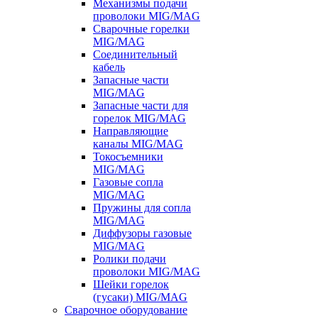
Механизмы подачи
проволоки MIG/MAG
Сварочные горелки
MIG/MAG
Соединительный
кабель
Запасные части
MIG/MAG
Запасные части для
горелок MIG/MAG
Направляющие
каналы MIG/MAG
Токосъемники
MIG/MAG
Газовые сопла
MIG/MAG
Пружины для сопла
MIG/MAG
Диффузоры газовые
MIG/MAG
Ролики подачи
проволоки MIG/MAG
Шейки горелок
(гусаки) MIG/MAG
Сварочное оборудование