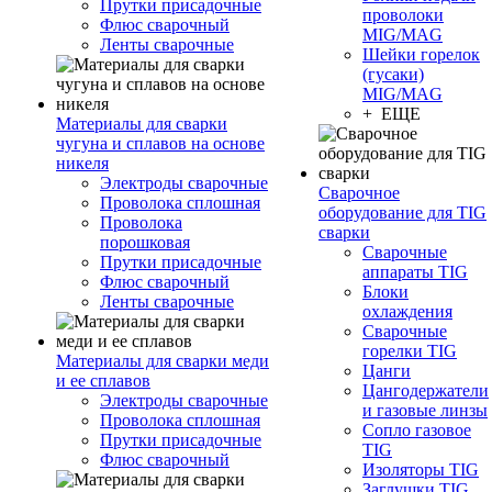
Прутки присадочные
проволоки
Флюс сварочный
MIG/MAG
Ленты сварочные
Шейки горелок
(гусаки)
MIG/MAG
+ ЕЩЕ
Материалы для сварки
чугуна и сплавов на основе
никеля
Электроды сварочные
Сварочное
Проволока сплошная
оборудование для TIG
Проволока
сварки
порошковая
Сварочные
Прутки присадочные
аппараты TIG
Флюс сварочный
Блоки
Ленты сварочные
охлаждения
Сварочные
горелки TIG
Материалы для сварки меди
Цанги
и ее сплавов
Цангодержатели
Электроды сварочные
и газовые линзы
Проволока сплошная
Сопло газовое
Прутки присадочные
TIG
Флюс сварочный
Изоляторы TIG
Заглушки TIG