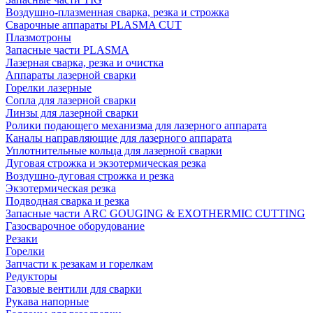
Воздушно-плазменная сварка, резка и строжка
Сварочные аппараты PLASMA CUT
Плазмотроны
Запасные части PLASMA
Лазерная сварка, резка и очистка
Аппараты лазерной сварки
Горелки лазерные
Сопла для лазерной сварки
Линзы для лазерной сварки
Ролики подающего механизма для лазерного аппарата
Каналы направляющие для лазерного аппарата
Уплотнительные кольца для лазерной сварки
Дуговая строжка и экзотермическая резка
Воздушно-дуговая строжка и резка
Экзотермическая резка
Подводная сварка и резка
Запасные части ARC GOUGING & EXOTHERMIC CUTTING
Газосварочное оборудование
Резаки
Горелки
Запчасти к резакам и горелкам
Редукторы
Газовые вентили для сварки
Рукава напорные