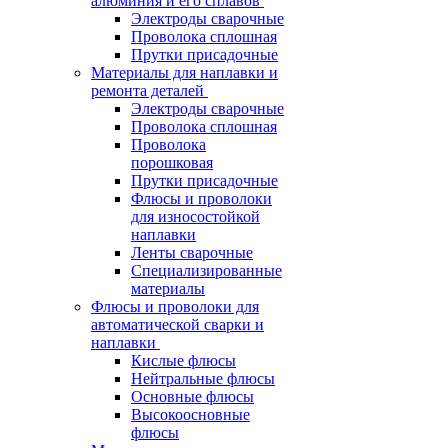
алюминия и его сплавов
Электроды сварочные
Проволока сплошная
Прутки присадочные
Материалы для наплавки и
ремонта деталей
Электроды сварочные
Проволока сплошная
Проволока
порошковая
Прутки присадочные
Флюсы и проволоки
для износостойкой
наплавки
Ленты сварочные
Специализированные
материалы
Флюсы и проволоки для
автоматической сварки и
наплавки
Кислые флюсы
Нейтральные флюсы
Основные флюсы
Высокоосновные
флюсы