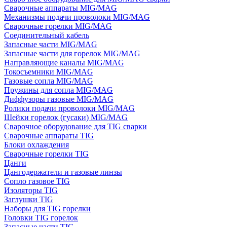
Сварочные аппараты MIG/MAG
Механизмы подачи проволоки MIG/MAG
Сварочные горелки MIG/MAG
Соединительный кабель
Запасные части MIG/MAG
Запасные части для горелок MIG/MAG
Направляющие каналы MIG/MAG
Токосъемники MIG/MAG
Газовые сопла MIG/MAG
Пружины для сопла MIG/MAG
Диффузоры газовые MIG/MAG
Ролики подачи проволоки MIG/MAG
Шейки горелок (гусаки) MIG/MAG
Сварочное оборудование для TIG сварки
Сварочные аппараты TIG
Блоки охлаждения
Сварочные горелки TIG
Цанги
Цангодержатели и газовые линзы
Сопло газовое TIG
Изоляторы TIG
Заглушки TIG
Наборы для TIG горелки
Головки TIG горелок
Запасные части TIG