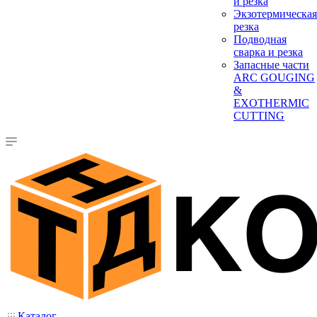
и резка
Экзотермическая
резка
Подводная
сварка и резка
Запасные части
ARC GOUGING
&
EXOTHERMIC
CUTTING
Каталог