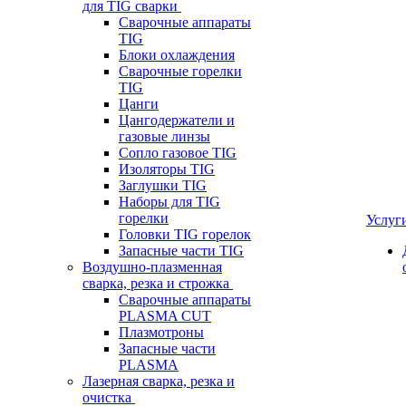
для TIG сварки
Сварочные аппараты
TIG
Блоки охлаждения
Сварочные горелки
TIG
Цанги
Цангодержатели и
газовые линзы
Сопло газовое TIG
Изоляторы TIG
Заглушки TIG
Наборы для TIG
горелки
Услуг
Головки TIG горелок
Запасные части TIG
Воздушно-плазменная
сварка, резка и строжка
Сварочные аппараты
PLASMA CUT
Плазмотроны
Запасные части
PLASMA
Лазерная сварка, резка и
очистка