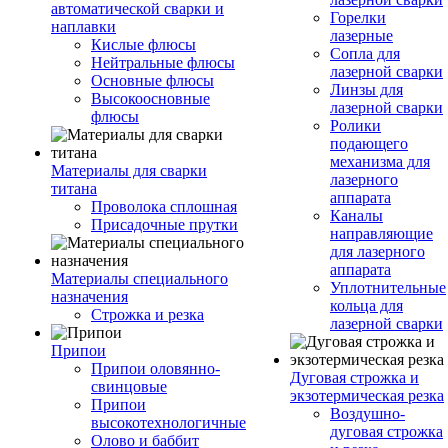
автоматической сварки и
Горелки
наплавки
лазерные
Кислые флюсы
Сопла для
Нейтральные флюсы
лазерной сварки
Основные флюсы
Линзы для
Высокоосновные
лазерной сварки
флюсы
Ролики
подающего
механизма для
Материалы для сварки
лазерного
титана
аппарата
Проволока сплошная
Каналы
Присадочные прутки
направляющие
для лазерного
аппарата
Материалы специального
Уплотнительные
назначения
кольца для
Строжка и резка
лазерной сварки
Припои
Припои оловянно-
Дуговая строжка и
свинцовые
экзотермическая резка
Припои
Воздушно-
высокотехнологичные
дуговая строжка
Олово и баббит