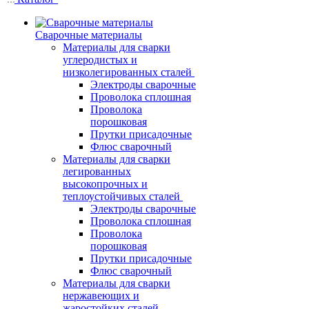
Сварочные материалы
Материалы для сварки
углеродистых и
низколегированных сталей
Электроды сварочные
Проволока сплошная
Проволока
порошковая
Прутки присадочные
Флюс сварочный
Материалы для сварки
легированных
высокопрочных и
теплоустойчивых сталей
Электроды сварочные
Проволока сплошная
Проволока
порошковая
Прутки присадочные
Флюс сварочный
Материалы для сварки
нержавеющих и
жаростойких сталей