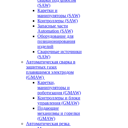
сварки под флюсом
(SAW)
Каретки и
манипуляторы (SAW)
Контроллеры (SAW)
Запасные части
Automation (SAW)
Оборудование для
позиционирования
изделий
Сварочные источники
(SAW)
Автоматическая сварка в
защитных газах
плавящимся электродом
(GMAW)
Каретки,
манипуляторы и
роботизация (GMAW)
Контроллеры и блоки
управления (GMAW)
Подающие
механизмы и горелки
(GMAW)
Автоматическая резка