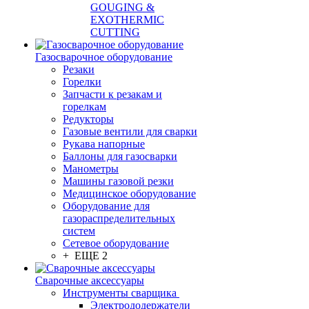
GOUGING &
EXOTHERMIC
CUTTING
Газосварочное оборудование
Резаки
Горелки
Запчасти к резакам и
горелкам
Редукторы
Газовые вентили для сварки
Рукава напорные
Баллоны для газосварки
Манометры
Машины газовой резки
Медицинское оборудование
Оборудование для
газораспределительных
систем
Сетевое оборудование
+ ЕЩЕ 2
Сварочные аксессуары
Инструменты сварщика
Электрододержатели