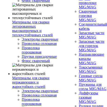
Флюс сварочный
проволоки
MIG/MAG
Сварочные
горелки
MIG/MAG
Материалы для сварки
Соединительны
легированных
кабель
высокопрочных и
Запасные части
теплоустойчивых сталей
MIG/MAG
Электроды сварочные
Запасные части
Проволока сплошная
для горелок
Проволока
MIG/MAG
порошковая
Направляющие
Прутки присадочные
каналы
Флюс сварочный
MIG/MAG
Токосъемники
MIG/MAG
Газовые сопла
Материалы для сварки
MIG/MAG
нержавеющих и
Пружины для
жаростойких сталей
сопла MIG/MAG
Электроды сварочные
Диффузоры
Проволока сплошная
газовые
Проволока
MIG/MAG
порошковая
Ролики подачи