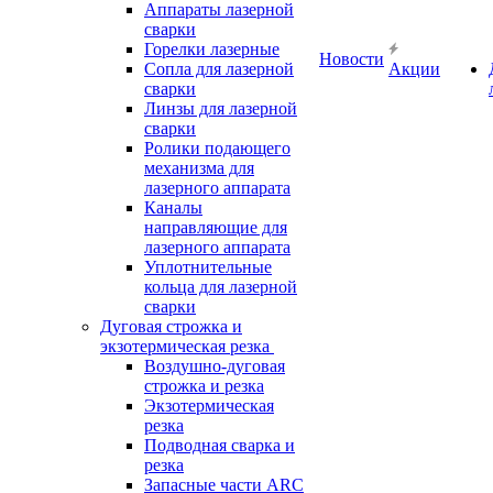
Аппараты лазерной
сварки
Горелки лазерные
Новости
Сопла для лазерной
Акции
сварки
Линзы для лазерной
сварки
Ролики подающего
механизма для
лазерного аппарата
Каналы
направляющие для
лазерного аппарата
Уплотнительные
кольца для лазерной
сварки
Дуговая строжка и
экзотермическая резка
Воздушно-дуговая
строжка и резка
Экзотермическая
резка
Подводная сварка и
резка
Запасные части ARC