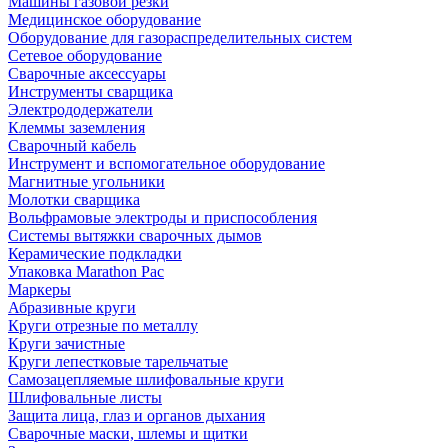
Машины газовой резки
Медицинское оборудование
Оборудование для газораспределительных систем
Сетевое оборудование
Сварочные аксессуары
Инструменты сварщика
Электрододержатели
Клеммы заземления
Сварочный кабель
Инструмент и вспомогательное оборудование
Магнитные угольники
Молотки сварщика
Вольфрамовые электроды и приспособления
Системы вытяжки сварочных дымов
Керамические подкладки
Упаковка Marathon Pac
Маркеры
Абразивные круги
Круги отрезные по металлу
Круги зачистные
Круги лепестковые тарельчатые
Самозацепляемые шлифовальные круги
Шлифовальные листы
Защита лица, глаз и органов дыхания
Сварочные маски, шлемы и щитки