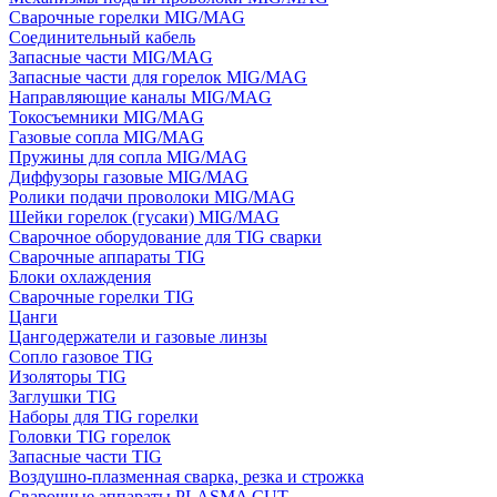
Сварочные горелки MIG/MAG
Соединительный кабель
Запасные части MIG/MAG
Запасные части для горелок MIG/MAG
Направляющие каналы MIG/MAG
Токосъемники MIG/MAG
Газовые сопла MIG/MAG
Пружины для сопла MIG/MAG
Диффузоры газовые MIG/MAG
Ролики подачи проволоки MIG/MAG
Шейки горелок (гусаки) MIG/MAG
Сварочное оборудование для TIG сварки
Сварочные аппараты TIG
Блоки охлаждения
Сварочные горелки TIG
Цанги
Цангодержатели и газовые линзы
Сопло газовое TIG
Изоляторы TIG
Заглушки TIG
Наборы для TIG горелки
Головки TIG горелок
Запасные части TIG
Воздушно-плазменная сварка, резка и строжка
Сварочные аппараты PLASMA CUT