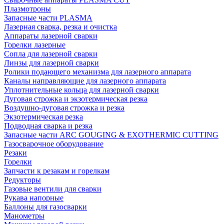
Плазмотроны
Запасные части PLASMA
Лазерная сварка, резка и очистка
Аппараты лазерной сварки
Горелки лазерные
Сопла для лазерной сварки
Линзы для лазерной сварки
Ролики подающего механизма для лазерного аппарата
Каналы направляющие для лазерного аппарата
Уплотнительные кольца для лазерной сварки
Дуговая строжка и экзотермическая резка
Воздушно-дуговая строжка и резка
Экзотермическая резка
Подводная сварка и резка
Запасные части ARC GOUGING & EXOTHERMIC CUTTING
Газосварочное оборудование
Резаки
Горелки
Запчасти к резакам и горелкам
Редукторы
Газовые вентили для сварки
Рукава напорные
Баллоны для газосварки
Манометры