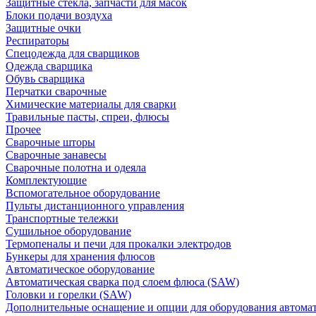
Защитные стекла, запчасти для масок
Блоки подачи воздуха
Защитные очки
Респираторы
Спецодежда для сварщиков
Одежда сварщика
Обувь сварщика
Перчатки сварочные
Химические материалы для сварки
Травильные пасты, спреи, флюсы
Прочее
Сварочные шторы
Сварочные занавесы
Сварочные полотна и одеяла
Комплектующие
Вспомогательное оборудование
Пульты дистанционного управления
Транспортные тележки
Сушильное оборудование
Термопеналы и печи для прокалки электродов
Бункеры для хранения флюсов
Автоматическое оборудование
Автоматическая сварка под слоем флюса (SAW)
Головки и горелки (SAW)
Дополнительные оснащение и опции для оборудования автома