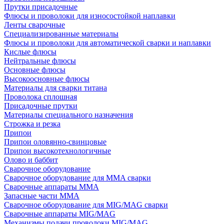
Прутки присадочные
Флюсы и проволоки для износостойкой наплавки
Ленты сварочные
Специализированные материалы
Флюсы и проволоки для автоматической сварки и наплавки
Кислые флюсы
Нейтральные флюсы
Основные флюсы
Высокоосновные флюсы
Материалы для сварки титана
Проволока сплошная
Присадочные прутки
Материалы специального назначения
Строжка и резка
Припои
Припои оловянно-свинцовые
Припои высокотехнологичные
Олово и баббит
Сварочное оборудование
Сварочное оборудование для MMA сварки
Сварочные аппараты MMA
Запасные части MMA
Сварочное оборудование для MIG/MAG сварки
Сварочные аппараты MIG/MAG
Механизмы подачи проволоки MIG/MAG