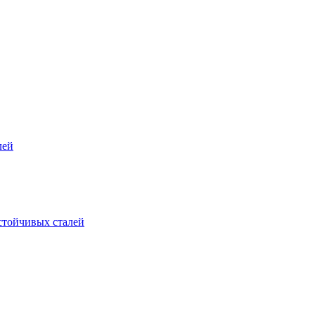
лей
стойчивых сталей