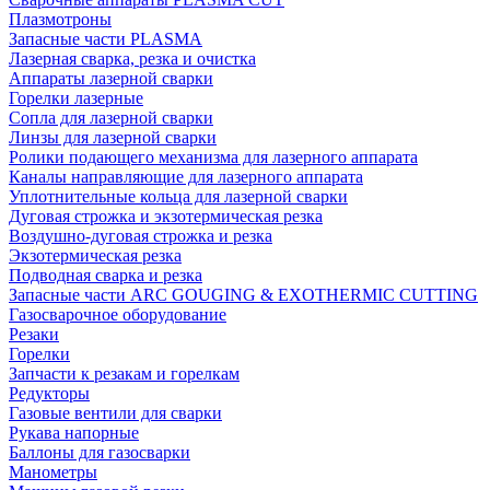
Плазмотроны
Запасные части PLASMA
Лазерная сварка, резка и очистка
Аппараты лазерной сварки
Горелки лазерные
Сопла для лазерной сварки
Линзы для лазерной сварки
Ролики подающего механизма для лазерного аппарата
Каналы направляющие для лазерного аппарата
Уплотнительные кольца для лазерной сварки
Дуговая строжка и экзотермическая резка
Воздушно-дуговая строжка и резка
Экзотермическая резка
Подводная сварка и резка
Запасные части ARC GOUGING & EXOTHERMIC CUTTING
Газосварочное оборудование
Резаки
Горелки
Запчасти к резакам и горелкам
Редукторы
Газовые вентили для сварки
Рукава напорные
Баллоны для газосварки
Манометры