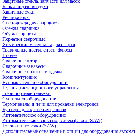
Защитные стекла, запчасти для масок
Блоки подачи воздуха
Защитные очки
Респираторы
Спецодежда для сварщиков
Одежда сварщика
Обувь сварщика
Перчатки сварочные
Химические материалы для сварки
Травильные пасты, спреи, флюсы
Прочее
Сварочные шторы
Сварочные занавесы
Сварочные полотна и одеяла
Комплектующие
Вспомогательное оборудование
Пульты дистанционного управления
Транспортные тележки
Сушильное оборудование
Термопеналы и печи для прокалки электродов
Бункеры для хранения флюсов
Автоматическое оборудование
Автоматическая сварка под слоем флюса (SAW)
Головки и горелки (SAW)
Дополнительные оснащение и опции для оборудования автома