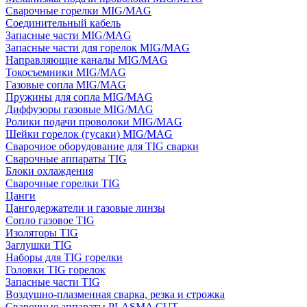
Сварочные горелки MIG/MAG
Соединительный кабель
Запасные части MIG/MAG
Запасные части для горелок MIG/MAG
Направляющие каналы MIG/MAG
Токосъемники MIG/MAG
Газовые сопла MIG/MAG
Пружины для сопла MIG/MAG
Диффузоры газовые MIG/MAG
Ролики подачи проволоки MIG/MAG
Шейки горелок (гусаки) MIG/MAG
Сварочное оборудование для TIG сварки
Сварочные аппараты TIG
Блоки охлаждения
Сварочные горелки TIG
Цанги
Цангодержатели и газовые линзы
Сопло газовое TIG
Изоляторы TIG
Заглушки TIG
Наборы для TIG горелки
Головки TIG горелок
Запасные части TIG
Воздушно-плазменная сварка, резка и строжка
Сварочные аппараты PLASMA CUT