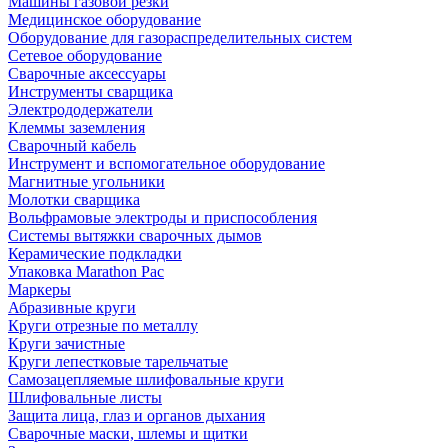
Машины газовой резки
Медицинское оборудование
Оборудование для газораспределительных систем
Сетевое оборудование
Сварочные аксессуары
Инструменты сварщика
Электрододержатели
Клеммы заземления
Сварочный кабель
Инструмент и вспомогательное оборудование
Магнитные угольники
Молотки сварщика
Вольфрамовые электроды и приспособления
Системы вытяжки сварочных дымов
Керамические подкладки
Упаковка Marathon Pac
Маркеры
Абразивные круги
Круги отрезные по металлу
Круги зачистные
Круги лепестковые тарельчатые
Самозацепляемые шлифовальные круги
Шлифовальные листы
Защита лица, глаз и органов дыхания
Сварочные маски, шлемы и щитки