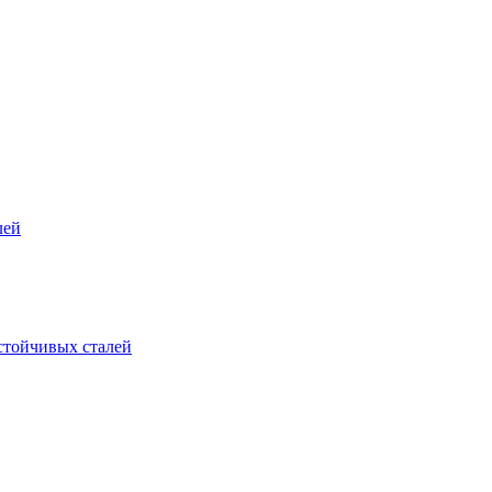
лей
стойчивых сталей