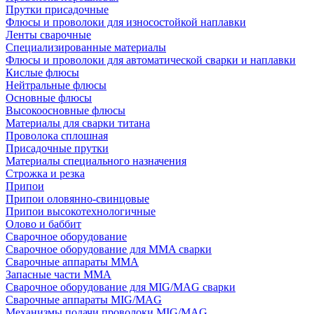
Прутки присадочные
Флюсы и проволоки для износостойкой наплавки
Ленты сварочные
Специализированные материалы
Флюсы и проволоки для автоматической сварки и наплавки
Кислые флюсы
Нейтральные флюсы
Основные флюсы
Высокоосновные флюсы
Материалы для сварки титана
Проволока сплошная
Присадочные прутки
Материалы специального назначения
Строжка и резка
Припои
Припои оловянно-свинцовые
Припои высокотехнологичные
Олово и баббит
Сварочное оборудование
Сварочное оборудование для MMA сварки
Сварочные аппараты MMA
Запасные части MMA
Сварочное оборудование для MIG/MAG сварки
Сварочные аппараты MIG/MAG
Механизмы подачи проволоки MIG/MAG