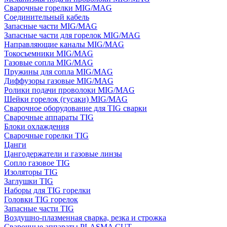
Сварочные горелки MIG/MAG
Соединительный кабель
Запасные части MIG/MAG
Запасные части для горелок MIG/MAG
Направляющие каналы MIG/MAG
Токосъемники MIG/MAG
Газовые сопла MIG/MAG
Пружины для сопла MIG/MAG
Диффузоры газовые MIG/MAG
Ролики подачи проволоки MIG/MAG
Шейки горелок (гусаки) MIG/MAG
Сварочное оборудование для TIG сварки
Сварочные аппараты TIG
Блоки охлаждения
Сварочные горелки TIG
Цанги
Цангодержатели и газовые линзы
Сопло газовое TIG
Изоляторы TIG
Заглушки TIG
Наборы для TIG горелки
Головки TIG горелок
Запасные части TIG
Воздушно-плазменная сварка, резка и строжка
Сварочные аппараты PLASMA CUT