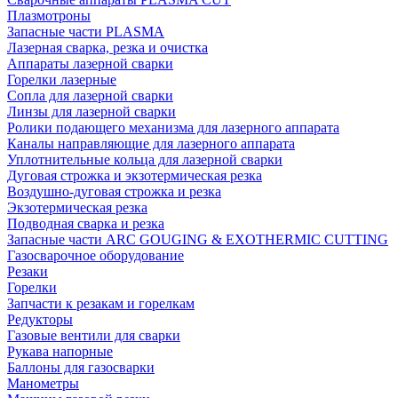
Плазмотроны
Запасные части PLASMA
Лазерная сварка, резка и очистка
Аппараты лазерной сварки
Горелки лазерные
Сопла для лазерной сварки
Линзы для лазерной сварки
Ролики подающего механизма для лазерного аппарата
Каналы направляющие для лазерного аппарата
Уплотнительные кольца для лазерной сварки
Дуговая строжка и экзотермическая резка
Воздушно-дуговая строжка и резка
Экзотермическая резка
Подводная сварка и резка
Запасные части ARC GOUGING & EXOTHERMIC CUTTING
Газосварочное оборудование
Резаки
Горелки
Запчасти к резакам и горелкам
Редукторы
Газовые вентили для сварки
Рукава напорные
Баллоны для газосварки
Манометры