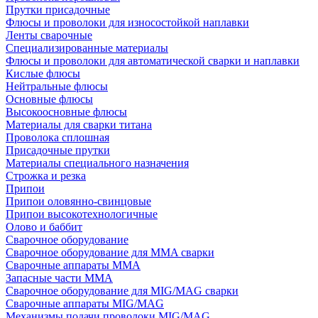
Прутки присадочные
Флюсы и проволоки для износостойкой наплавки
Ленты сварочные
Специализированные материалы
Флюсы и проволоки для автоматической сварки и наплавки
Кислые флюсы
Нейтральные флюсы
Основные флюсы
Высокоосновные флюсы
Материалы для сварки титана
Проволока сплошная
Присадочные прутки
Материалы специального назначения
Строжка и резка
Припои
Припои оловянно-свинцовые
Припои высокотехнологичные
Олово и баббит
Сварочное оборудование
Сварочное оборудование для MMA сварки
Сварочные аппараты MMA
Запасные части MMA
Сварочное оборудование для MIG/MAG сварки
Сварочные аппараты MIG/MAG
Механизмы подачи проволоки MIG/MAG