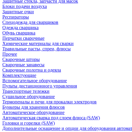
Защитные стекла, запчасти для масок
Блоки подачи воздуха
Защитные очки
Респираторы
Спецодежда для сварщиков
Одежда сварщика
Обувь сварщика
Перчатки сварочные
Химические материалы для сварки
Травильные пасты, спреи, флюсы
Прочее
Сварочные шторы
Сварочные занавесы
Сварочные полотна и одеяла
Комплектующие
Вспомогательное оборудование
Пульты дистанционного управления
Транспортные тележки
Сушильное оборудование
Термопеналы и печи для прокалки электродов
Бункеры для хранения флюсов
Автоматическое оборудование
Автоматическая сварка под слоем флюса (SAW)
Головки и горелки (SAW)
Дополнительные оснащение и опции для оборудования автома