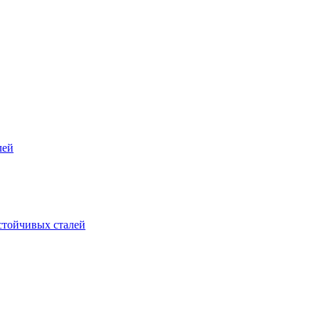
лей
стойчивых сталей