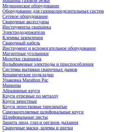
Машины газовой резки
Медицинское оборудование
Оборудование для газораспределительных систем
Сетевое оборудование
Сварочные аксессуары
Инструменты сварщика
Электрододержатели
Клеммы заземления
Сварочный кабель
Инструмент и вспомогательное оборудование
Магнитные угольники
Молотки сварщика
Вольфрамовые электроды и приспособления
Системы вытяжки сварочных дымов
Керамические подкладки
Упаковка Marathon Pac
Маркеры
Абразивные круги
Круги отрезные по металлу
Круги зачистные
Круги лепестковые тарельчатые
Самозацепляемые шлифовальные круги
Шлифовальные листы
Защита лица, глаз и органов дыхания
Сварочные маски, шлемы и щитки