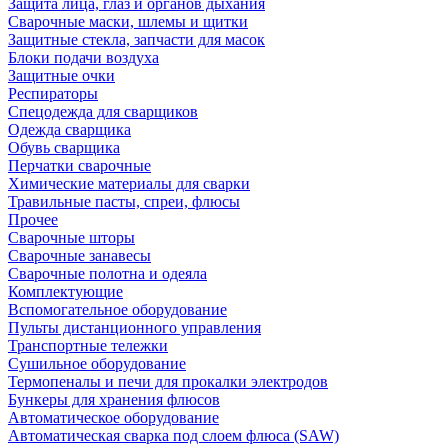
Защита лица, глаз и органов дыхания
Сварочные маски, шлемы и щитки
Защитные стекла, запчасти для масок
Блоки подачи воздуха
Защитные очки
Респираторы
Спецодежда для сварщиков
Одежда сварщика
Обувь сварщика
Перчатки сварочные
Химические материалы для сварки
Травильные пасты, спреи, флюсы
Прочее
Сварочные шторы
Сварочные занавесы
Сварочные полотна и одеяла
Комплектующие
Вспомогательное оборудование
Пульты дистанционного управления
Транспортные тележки
Сушильное оборудование
Термопеналы и печи для прокалки электродов
Бункеры для хранения флюсов
Автоматическое оборудование
Автоматическая сварка под слоем флюса (SAW)