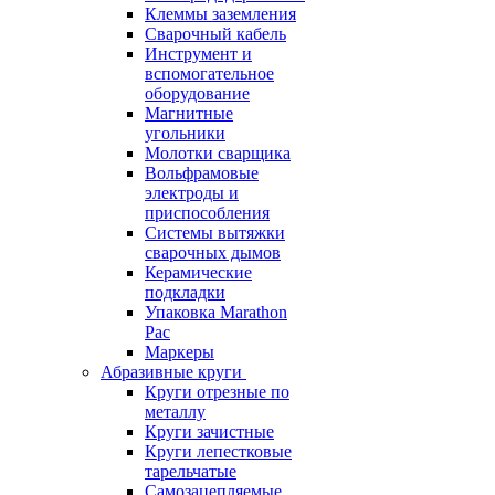
Клеммы заземления
Сварочный кабель
Инструмент и
вспомогательное
оборудование
Магнитные
угольники
Молотки сварщика
Вольфрамовые
электроды и
приспособления
Системы вытяжки
сварочных дымов
Керамические
подкладки
Упаковка Marathon
Pac
Маркеры
Абразивные круги
Круги отрезные по
металлу
Круги зачистные
Круги лепестковые
тарельчатые
Самозацепляемые