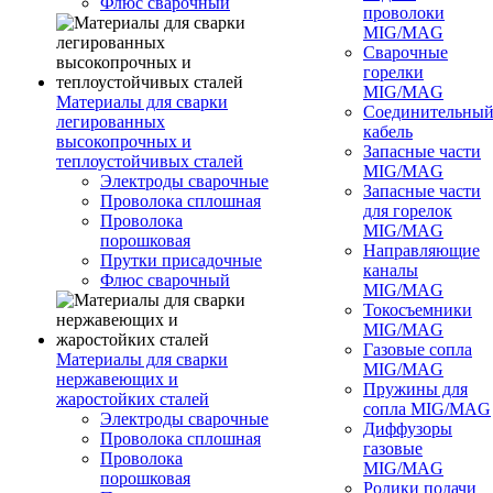
Флюс сварочный
проволоки
MIG/MAG
Сварочные
горелки
MIG/MAG
Материалы для сварки
Соединительны
легированных
кабель
высокопрочных и
Запасные части
теплоустойчивых сталей
MIG/MAG
Электроды сварочные
Запасные части
Проволока сплошная
для горелок
Проволока
MIG/MAG
порошковая
Направляющие
Прутки присадочные
каналы
Флюс сварочный
MIG/MAG
Токосъемники
MIG/MAG
Газовые сопла
Материалы для сварки
MIG/MAG
нержавеющих и
Пружины для
жаростойких сталей
сопла MIG/MAG
Электроды сварочные
Диффузоры
Проволока сплошная
газовые
Проволока
MIG/MAG
порошковая
Ролики подачи