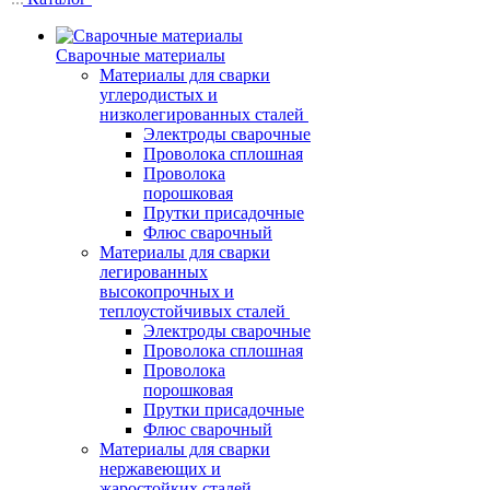
Сварочные материалы
Материалы для сварки
углеродистых и
низколегированных сталей
Электроды сварочные
Проволока сплошная
Проволока
порошковая
Прутки присадочные
Флюс сварочный
Материалы для сварки
легированных
высокопрочных и
теплоустойчивых сталей
Электроды сварочные
Проволока сплошная
Проволока
порошковая
Прутки присадочные
Флюс сварочный
Материалы для сварки
нержавеющих и
жаростойких сталей