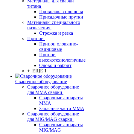
Материалы для сварки
титана
Проволока сплошная
Присадочные прутки
Материалы специального
назначения
Строжка и резка
Припои
Припои оловянно-
свинцовые
Припои
высокотехнологичные
Олово и баббит
+ ЕЩЕ 1
Сварочное оборудование
Сварочное оборудование
для MMA сварки
Сварочные аппараты
MMA
Запасные части MMA
Сварочное оборудование
для MIG/MAG сварки
Сварочные аппараты
MIG/MAG