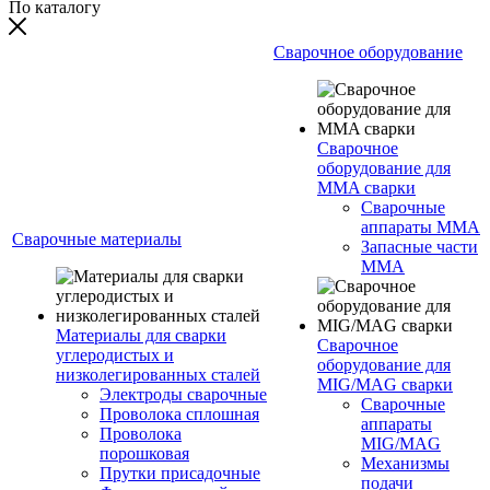
По каталогу
Сварочное оборудование
Сварочное
оборудование для
MMA сварки
Сварочные
аппараты MMA
Сварочные материалы
Запасные части
MMA
Материалы для сварки
Сварочное
углеродистых и
оборудование для
низколегированных сталей
MIG/MAG сварки
Электроды сварочные
Сварочные
Проволока сплошная
аппараты
Проволока
MIG/MAG
порошковая
Механизмы
Прутки присадочные
подачи