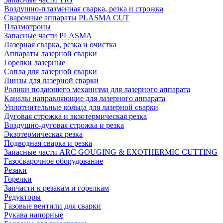
Воздушно-плазменная сварка, резка и строжка
Сварочные аппараты PLASMA CUT
Плазмотроны
Запасные части PLASMA
Лазерная сварка, резка и очистка
Аппараты лазерной сварки
Горелки лазерные
Сопла для лазерной сварки
Линзы для лазерной сварки
Ролики подающего механизма для лазерного аппарата
Каналы направляющие для лазерного аппарата
Уплотнительные кольца для лазерной сварки
Дуговая строжка и экзотермическая резка
Воздушно-дуговая строжка и резка
Экзотермическая резка
Подводная сварка и резка
Запасные части ARC GOUGING & EXOTHERMIC CUTTING
Газосварочное оборудование
Резаки
Горелки
Запчасти к резакам и горелкам
Редукторы
Газовые вентили для сварки
Рукава напорные