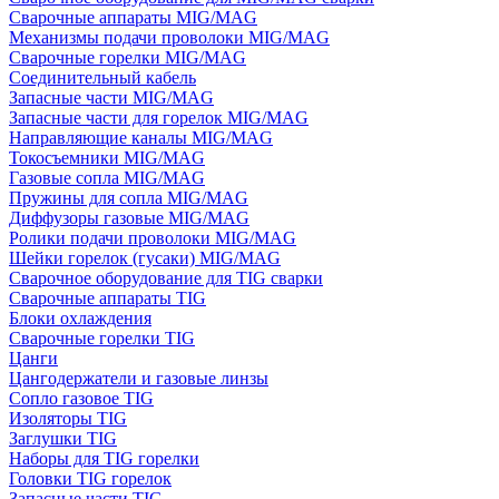
Сварочные аппараты MIG/MAG
Механизмы подачи проволоки MIG/MAG
Сварочные горелки MIG/MAG
Соединительный кабель
Запасные части MIG/MAG
Запасные части для горелок MIG/MAG
Направляющие каналы MIG/MAG
Токосъемники MIG/MAG
Газовые сопла MIG/MAG
Пружины для сопла MIG/MAG
Диффузоры газовые MIG/MAG
Ролики подачи проволоки MIG/MAG
Шейки горелок (гусаки) MIG/MAG
Сварочное оборудование для TIG сварки
Сварочные аппараты TIG
Блоки охлаждения
Сварочные горелки TIG
Цанги
Цангодержатели и газовые линзы
Сопло газовое TIG
Изоляторы TIG
Заглушки TIG
Наборы для TIG горелки
Головки TIG горелок
Запасные части TIG