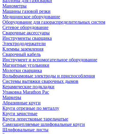
Баллоны для газосварки
Манометры
Машины газовой резки
Медицинское оборудование
Оборудование для газораспределительных систем
Сетевое оборудование
Сварочные аксессуары
Инструменты сварщика
Электрододержатели
Клеммы заземления
Сварочный кабель
Инструмент и вспомогательное оборудование
Магнитные угольники
Молотки сварщика
Вольфрамовые электроды и приспособления
Системы вытяжки сварочных дымов
Керамические подкладки
Упаковка Marathon Pac
Маркеры
Абразивные круги
Круги отрезные по металлу
Круги зачистные
Круги лепестковые тарельчатые
Самозацепляемые шлифовальные круги
Шлифовальные листы