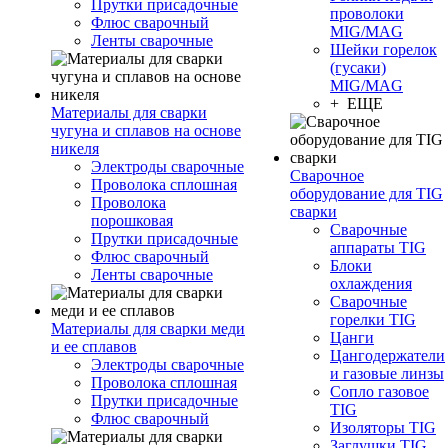
Прутки присадочные
проволоки
Флюс сварочный
MIG/MAG
Ленты сварочные
Шейки горелок
(гусаки)
MIG/MAG
+ ЕЩЕ
Материалы для сварки
чугуна и сплавов на основе
никеля
Электроды сварочные
Сварочное
Проволока сплошная
оборудование для TIG
Проволока
сварки
порошковая
Сварочные
Прутки присадочные
аппараты TIG
Флюс сварочный
Блоки
Ленты сварочные
охлаждения
Сварочные
горелки TIG
Материалы для сварки меди
Цанги
и ее сплавов
Цангодержатели
Электроды сварочные
и газовые линзы
Проволока сплошная
Сопло газовое
Прутки присадочные
TIG
Флюс сварочный
Изоляторы TIG
Заглушки TIG