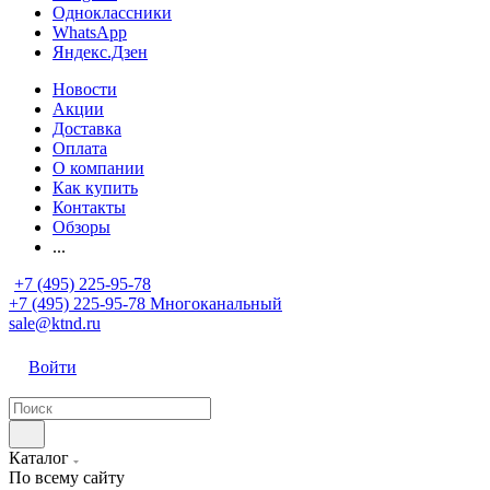
Одноклассники
WhatsApp
Яндекс.Дзен
Новости
Акции
Доставка
Оплата
О компании
Как купить
Контакты
Обзоры
...
+7 (495) 225-95-78
+7 (495) 225-95-78
Многоканальный
sale@ktnd.ru
Войти
Каталог
По всему сайту