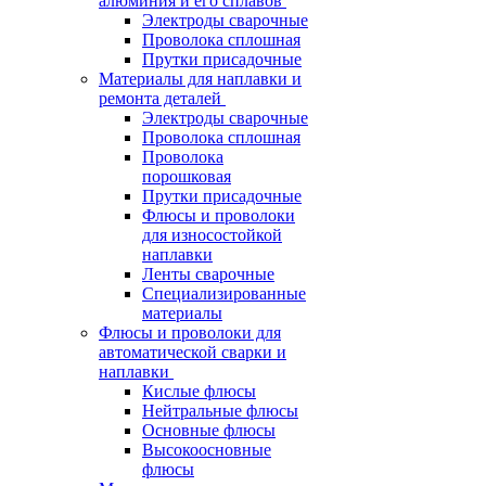
алюминия и его сплавов
Электроды сварочные
Проволока сплошная
Прутки присадочные
Материалы для наплавки и
ремонта деталей
Электроды сварочные
Проволока сплошная
Проволока
порошковая
Прутки присадочные
Флюсы и проволоки
для износостойкой
наплавки
Ленты сварочные
Специализированные
материалы
Флюсы и проволоки для
автоматической сварки и
наплавки
Кислые флюсы
Нейтральные флюсы
Основные флюсы
Высокоосновные
флюсы