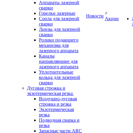
Аппараты лазерной
сварки
Горелки лазерные
Новости
Сопла для лазерной
Акции
сварки
Линзы для лазерной
сварки
Ролики подающего
механизма для
лазерного аппарата
Каналы
направляющие для
лазерного аппарата
Уплотнительные
кольца для лазерной
сварки
Дуговая строжка и
экзотермическая резка
Воздушно-дуговая
строжка и резка
Экзотермическая
резка
Подводная сварка и
резка
Запасные части ARC