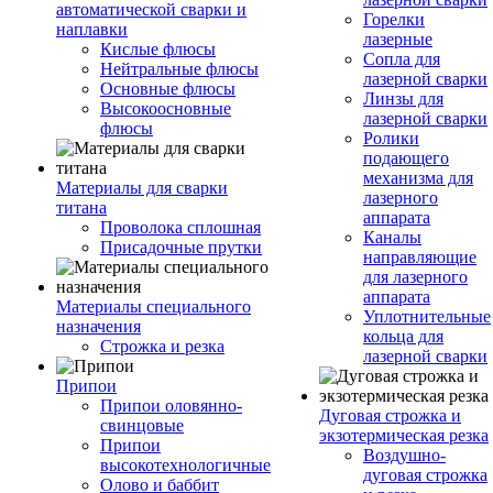
автоматической сварки и
Горелки
наплавки
лазерные
Кислые флюсы
Сопла для
Нейтральные флюсы
лазерной сварки
Основные флюсы
Линзы для
Высокоосновные
лазерной сварки
флюсы
Ролики
подающего
механизма для
Материалы для сварки
лазерного
титана
аппарата
Проволока сплошная
Каналы
Присадочные прутки
направляющие
для лазерного
аппарата
Материалы специального
Уплотнительные
назначения
кольца для
Строжка и резка
лазерной сварки
Припои
Припои оловянно-
Дуговая строжка и
свинцовые
экзотермическая резка
Припои
Воздушно-
высокотехнологичные
дуговая строжка
Олово и баббит