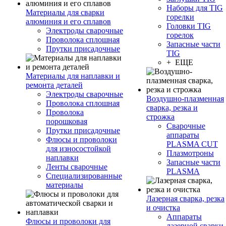
Наборы для TIG
Материалы для сварки
горелки
алюминия и его сплавов
Головки TIG
Электроды сварочные
горелок
Проволока сплошная
Запасные части
Прутки присадочные
TIG
+ ЕЩЕ
Материалы для наплавки и
ремонта деталей
Электроды сварочные
Воздушно-плазменная
Проволока сплошная
сварка, резка и
Проволока
строжка
порошковая
Сварочные
Прутки присадочные
аппараты
Флюсы и проволоки
PLASMA CUT
для износостойкой
Плазмотроны
наплавки
Запасные части
Ленты сварочные
PLASMA
Специализированные
материалы
Лазерная сварка, резка
и очистка
Аппараты
Флюсы и проволоки для
лазерной сварки