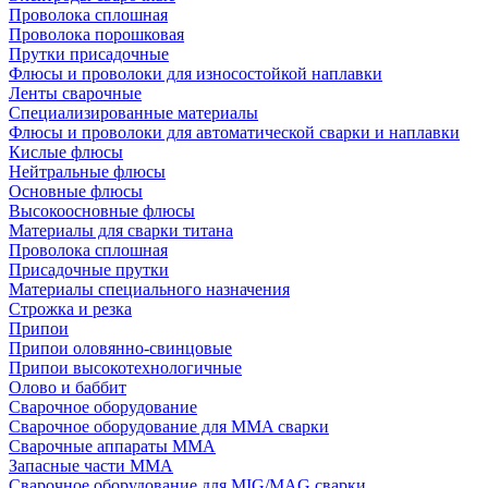
Проволока сплошная
Проволока порошковая
Прутки присадочные
Флюсы и проволоки для износостойкой наплавки
Ленты сварочные
Специализированные материалы
Флюсы и проволоки для автоматической сварки и наплавки
Кислые флюсы
Нейтральные флюсы
Основные флюсы
Высокоосновные флюсы
Материалы для сварки титана
Проволока сплошная
Присадочные прутки
Материалы специального назначения
Строжка и резка
Припои
Припои оловянно-свинцовые
Припои высокотехнологичные
Олово и баббит
Сварочное оборудование
Сварочное оборудование для MMA сварки
Сварочные аппараты MMA
Запасные части MMA
Сварочное оборудование для MIG/MAG сварки