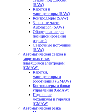
сварки под флюсом
(SAW)
Каретки и
манипуляторы (SAW)
Контроллеры (SAW)
Запасные части
Automation (SAW)
Оборудование для
позиционирования
изделий
Сварочные источники
(SAW)
Автоматическая сварка в
защитных газах
плавящимся электродом
(GMAW)
Каретки,
манипуляторы и
роботизация (GMAW)
Контроллеры и блоки
управления (GMAW)
Подающие
механизмы и горелки
(GMAW)
Автоматическая резка