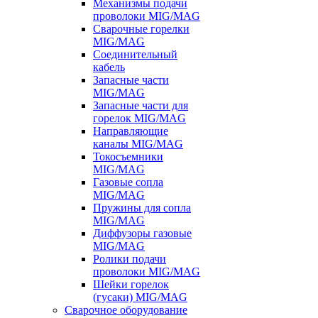
Механизмы подачи
проволоки MIG/MAG
Сварочные горелки
MIG/MAG
Соединительный
кабель
Запасные части
MIG/MAG
Запасные части для
горелок MIG/MAG
Направляющие
каналы MIG/MAG
Токосъемники
MIG/MAG
Газовые сопла
MIG/MAG
Пружины для сопла
MIG/MAG
Диффузоры газовые
MIG/MAG
Ролики подачи
проволоки MIG/MAG
Шейки горелок
(гусаки) MIG/MAG
Сварочное оборудование