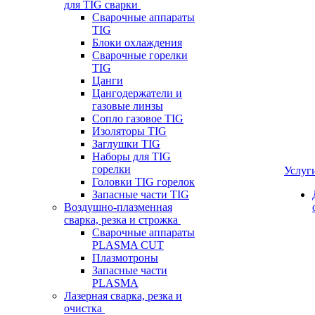
для TIG сварки
Сварочные аппараты
TIG
Блоки охлаждения
Сварочные горелки
TIG
Цанги
Цангодержатели и
газовые линзы
Сопло газовое TIG
Изоляторы TIG
Заглушки TIG
Наборы для TIG
горелки
Услуг
Головки TIG горелок
Запасные части TIG
Воздушно-плазменная
сварка, резка и строжка
Сварочные аппараты
PLASMA CUT
Плазмотроны
Запасные части
PLASMA
Лазерная сварка, резка и
очистка