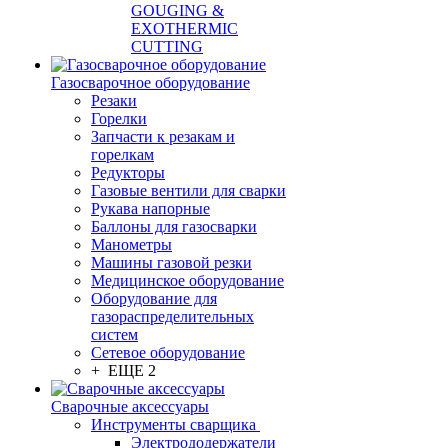
GOUGING &
EXOTHERMIC
CUTTING
Газосварочное оборудование
Резаки
Горелки
Запчасти к резакам и
горелкам
Редукторы
Газовые вентили для сварки
Рукава напорные
Баллоны для газосварки
Манометры
Машины газовой резки
Медицинское оборудование
Оборудование для
газораспределительных
систем
Сетевое оборудование
+ ЕЩЕ 2
Сварочные аксессуары
Инструменты сварщика
Электрододержатели