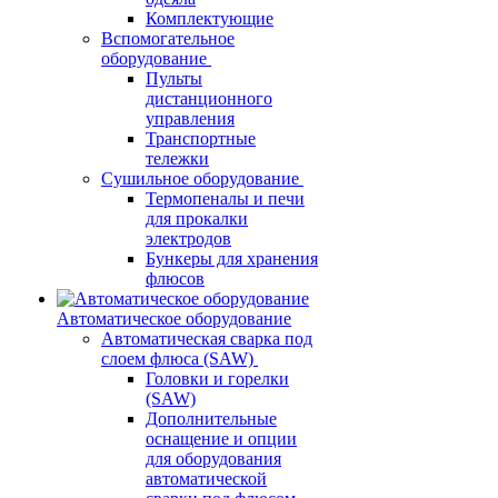
Комплектующие
Вспомогательное
оборудование
Пульты
дистанционного
управления
Транспортные
тележки
Сушильное оборудование
Термопеналы и печи
для прокалки
электродов
Бункеры для хранения
флюсов
Автоматическое оборудование
Автоматическая сварка под
слоем флюса (SAW)
Головки и горелки
(SAW)
Дополнительные
оснащение и опции
для оборудования
автоматической