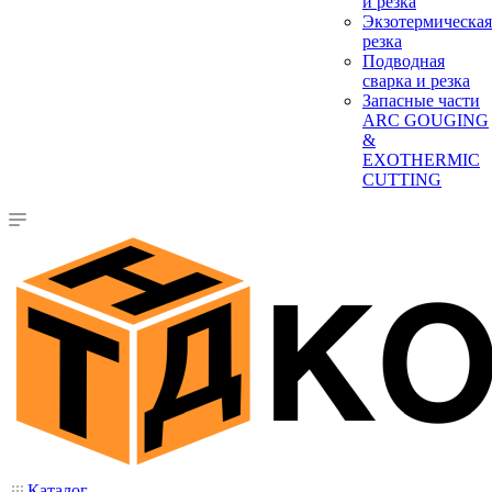
и резка
Экзотермическая
резка
Подводная
сварка и резка
Запасные части
ARC GOUGING
&
EXOTHERMIC
CUTTING
Каталог