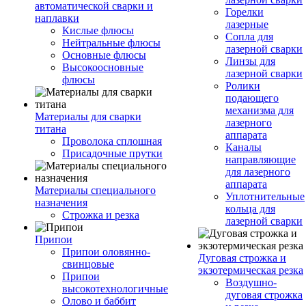
автоматической сварки и
Горелки
наплавки
лазерные
Кислые флюсы
Сопла для
Нейтральные флюсы
лазерной сварки
Основные флюсы
Линзы для
Высокоосновные
лазерной сварки
флюсы
Ролики
подающего
механизма для
Материалы для сварки
лазерного
титана
аппарата
Проволока сплошная
Каналы
Присадочные прутки
направляющие
для лазерного
аппарата
Материалы специального
Уплотнительные
назначения
кольца для
Строжка и резка
лазерной сварки
Припои
Припои оловянно-
Дуговая строжка и
свинцовые
экзотермическая резка
Припои
Воздушно-
высокотехнологичные
дуговая строжка
Олово и баббит