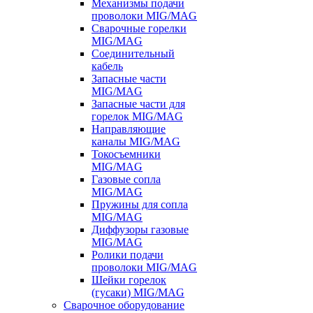
Механизмы подачи
проволоки MIG/MAG
Сварочные горелки
MIG/MAG
Соединительный
кабель
Запасные части
MIG/MAG
Запасные части для
горелок MIG/MAG
Направляющие
каналы MIG/MAG
Токосъемники
MIG/MAG
Газовые сопла
MIG/MAG
Пружины для сопла
MIG/MAG
Диффузоры газовые
MIG/MAG
Ролики подачи
проволоки MIG/MAG
Шейки горелок
(гусаки) MIG/MAG
Сварочное оборудование