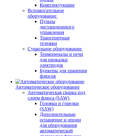
Комплектующие
Вспомогательное
оборудование
Пульты
дистанционного
управления
Транспортные
тележки
Сушильное оборудование
Термопеналы и печи
для прокалки
электродов
Бункеры для хранения
флюсов
Автоматическое оборудование
Автоматическая сварка под
слоем флюса (SAW)
Головки и горелки
(SAW)
Дополнительные
оснащение и опции
для оборудования
автоматической