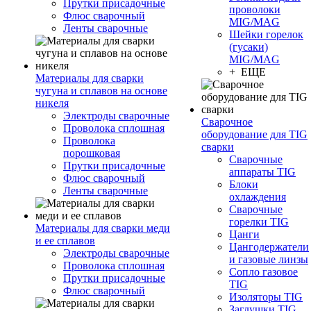
Прутки присадочные
проволоки
Флюс сварочный
MIG/MAG
Ленты сварочные
Шейки горелок
(гусаки)
MIG/MAG
+ ЕЩЕ
Материалы для сварки
чугуна и сплавов на основе
никеля
Электроды сварочные
Сварочное
Проволока сплошная
оборудование для TIG
Проволока
сварки
порошковая
Сварочные
Прутки присадочные
аппараты TIG
Флюс сварочный
Блоки
Ленты сварочные
охлаждения
Сварочные
горелки TIG
Материалы для сварки меди
Цанги
и ее сплавов
Цангодержатели
Электроды сварочные
и газовые линзы
Проволока сплошная
Сопло газовое
Прутки присадочные
TIG
Флюс сварочный
Изоляторы TIG
Заглушки TIG