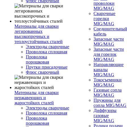
Флюс сварочный
проволоки
MIG/MAG
Сварочные
горелки
MIG/MAG
Материалы для сварки
Соединительны
легированных
кабель
высокопрочных и
Запасные части
теплоустойчивых сталей
MIG/MAG
Электроды сварочные
Запасные части
Проволока сплошная
для горелок
Проволока
MIG/MAG
порошковая
Направляющие
Прутки присадочные
каналы
Флюс сварочный
MIG/MAG
Токосъемники
MIG/MAG
Газовые сопла
Материалы для сварки
MIG/MAG
нержавеющих и
Пружины для
жаростойких сталей
сопла MIG/MAG
Электроды сварочные
Диффузоры
Проволока сплошная
газовые
Проволока
MIG/MAG
порошковая
Ролики подачи