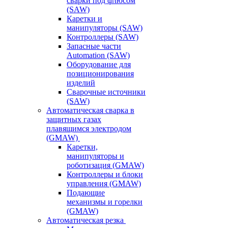
сварки под флюсом
(SAW)
Каретки и
манипуляторы (SAW)
Контроллеры (SAW)
Запасные части
Automation (SAW)
Оборудование для
позиционирования
изделий
Сварочные источники
(SAW)
Автоматическая сварка в
защитных газах
плавящимся электродом
(GMAW)
Каретки,
манипуляторы и
роботизация (GMAW)
Контроллеры и блоки
управления (GMAW)
Подающие
механизмы и горелки
(GMAW)
Автоматическая резка