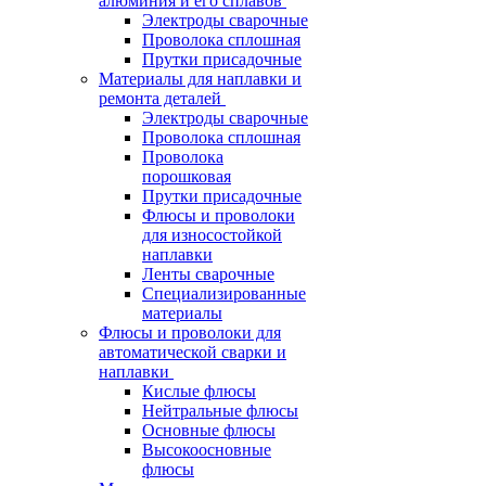
алюминия и его сплавов
Электроды сварочные
Проволока сплошная
Прутки присадочные
Материалы для наплавки и
ремонта деталей
Электроды сварочные
Проволока сплошная
Проволока
порошковая
Прутки присадочные
Флюсы и проволоки
для износостойкой
наплавки
Ленты сварочные
Специализированные
материалы
Флюсы и проволоки для
автоматической сварки и
наплавки
Кислые флюсы
Нейтральные флюсы
Основные флюсы
Высокоосновные
флюсы