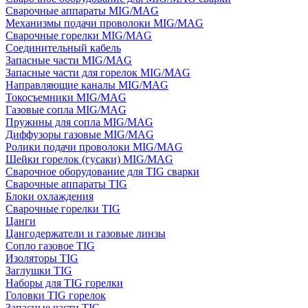
Сварочные аппараты MIG/MAG
Механизмы подачи проволоки MIG/MAG
Сварочные горелки MIG/MAG
Соединительный кабель
Запасные части MIG/MAG
Запасные части для горелок MIG/MAG
Направляющие каналы MIG/MAG
Токосъемники MIG/MAG
Газовые сопла MIG/MAG
Пружины для сопла MIG/MAG
Диффузоры газовые MIG/MAG
Ролики подачи проволоки MIG/MAG
Шейки горелок (гусаки) MIG/MAG
Сварочное оборудование для TIG сварки
Сварочные аппараты TIG
Блоки охлаждения
Сварочные горелки TIG
Цанги
Цангодержатели и газовые линзы
Сопло газовое TIG
Изоляторы TIG
Заглушки TIG
Наборы для TIG горелки
Головки TIG горелок
Запасные части TIG