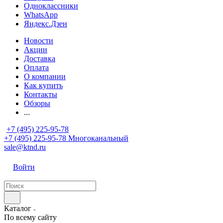
Одноклассники
WhatsApp
Яндекс.Дзен
Новости
Акции
Доставка
Оплата
О компании
Как купить
Контакты
Обзоры
...
+7 (495) 225-95-78
+7 (495) 225-95-78
Многоканальный
sale@ktnd.ru
Войти
Каталог
По всему сайту