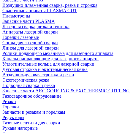
Воздушно-плазменная сварка, резка и строжка
Сварочные аппараты PLASMA CUT
Плазмотроны
Запасные части PLASMA
Лазерная сварка, резка и очистка
Аппараты лазерной сварки
Горелки лазерные
Сопла для лазерной сварки
Линзы для лазерной сварки
Ролики подающего механизма для лазерного аппарата
Каналы направляющие для лазерного аппарата
Уплотнительные кольца для лазерной сварки
Дуговая строжка и экзотермическая резка
Воздушно-дуговая строжка и резка
Экзотермическая резка
Подводная сварка и резка
Запасные части ARC GOUGING & EXOTHERMIC CUTTING
Газосварочное оборудование
Резаки
Горелки
Запчасти к резакам и горелкам
Редукторы
Газовые вентили для сварки
Рукава напорные