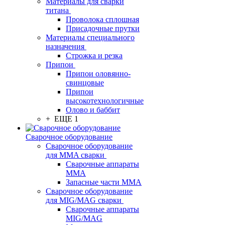
Материалы для сварки
титана
Проволока сплошная
Присадочные прутки
Материалы специального
назначения
Строжка и резка
Припои
Припои оловянно-
свинцовые
Припои
высокотехнологичные
Олово и баббит
+ ЕЩЕ 1
Сварочное оборудование
Сварочное оборудование
для MMA сварки
Сварочные аппараты
MMA
Запасные части MMA
Сварочное оборудование
для MIG/MAG сварки
Сварочные аппараты
MIG/MAG