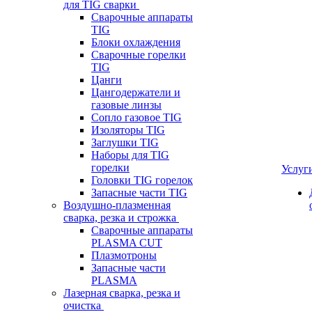
для TIG сварки
Сварочные аппараты
TIG
Блоки охлаждения
Сварочные горелки
TIG
Цанги
Цангодержатели и
газовые линзы
Сопло газовое TIG
Изоляторы TIG
Заглушки TIG
Наборы для TIG
горелки
Услуг
Головки TIG горелок
Запасные части TIG
Воздушно-плазменная
сварка, резка и строжка
Сварочные аппараты
PLASMA CUT
Плазмотроны
Запасные части
PLASMA
Лазерная сварка, резка и
очистка