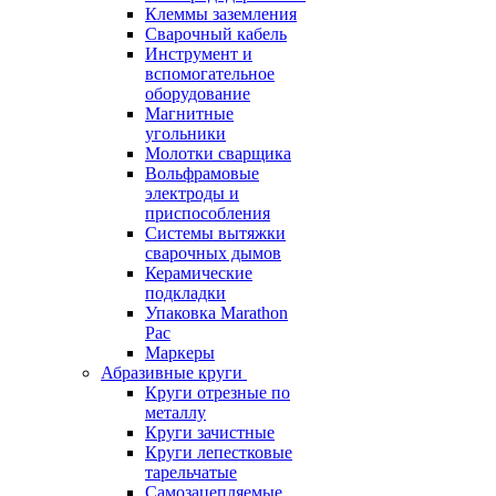
Клеммы заземления
Сварочный кабель
Инструмент и
вспомогательное
оборудование
Магнитные
угольники
Молотки сварщика
Вольфрамовые
электроды и
приспособления
Системы вытяжки
сварочных дымов
Керамические
подкладки
Упаковка Marathon
Pac
Маркеры
Абразивные круги
Круги отрезные по
металлу
Круги зачистные
Круги лепестковые
тарельчатые
Самозацепляемые