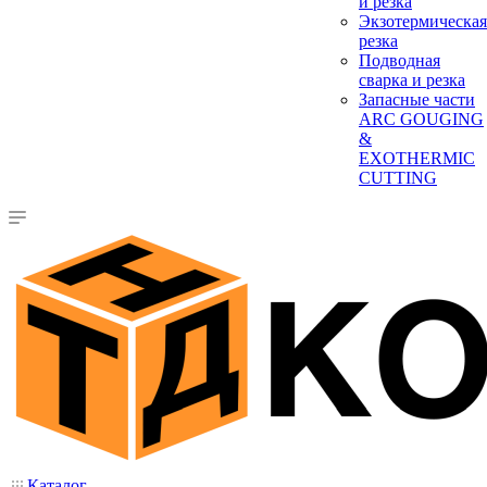
и резка
Экзотермическая
резка
Подводная
сварка и резка
Запасные части
ARC GOUGING
&
EXOTHERMIC
CUTTING
Каталог