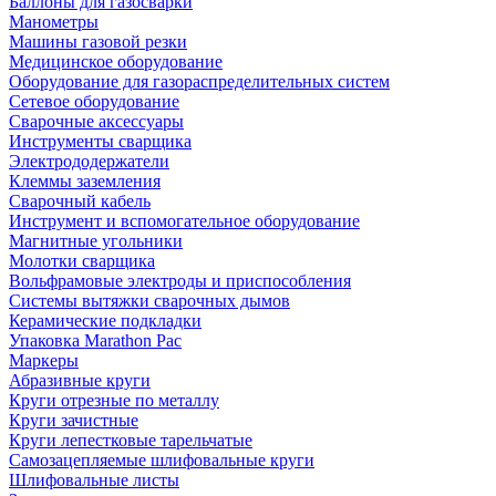
Баллоны для газосварки
Манометры
Машины газовой резки
Медицинское оборудование
Оборудование для газораспределительных систем
Сетевое оборудование
Сварочные аксессуары
Инструменты сварщика
Электрододержатели
Клеммы заземления
Сварочный кабель
Инструмент и вспомогательное оборудование
Магнитные угольники
Молотки сварщика
Вольфрамовые электроды и приспособления
Системы вытяжки сварочных дымов
Керамические подкладки
Упаковка Marathon Pac
Маркеры
Абразивные круги
Круги отрезные по металлу
Круги зачистные
Круги лепестковые тарельчатые
Самозацепляемые шлифовальные круги
Шлифовальные листы