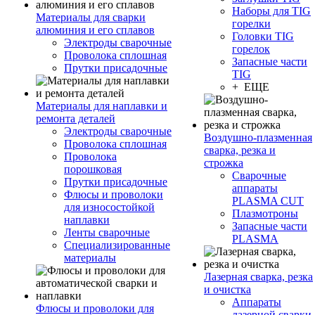
Наборы для TIG
Материалы для сварки
горелки
алюминия и его сплавов
Головки TIG
Электроды сварочные
горелок
Проволока сплошная
Запасные части
Прутки присадочные
TIG
+ ЕЩЕ
Материалы для наплавки и
ремонта деталей
Электроды сварочные
Воздушно-плазменная
Проволока сплошная
сварка, резка и
Проволока
строжка
порошковая
Сварочные
Прутки присадочные
аппараты
Флюсы и проволоки
PLASMA CUT
для износостойкой
Плазмотроны
наплавки
Запасные части
Ленты сварочные
PLASMA
Специализированные
материалы
Лазерная сварка, резка
и очистка
Аппараты
Флюсы и проволоки для
лазерной сварки