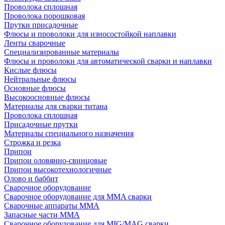
Проволока сплошная
Проволока порошковая
Прутки присадочные
Флюсы и проволоки для износостойкой наплавки
Ленты сварочные
Специализированные материалы
Флюсы и проволоки для автоматической сварки и наплавки
Кислые флюсы
Нейтральные флюсы
Основные флюсы
Высокоосновные флюсы
Материалы для сварки титана
Проволока сплошная
Присадочные прутки
Материалы специального назначения
Строжка и резка
Припои
Припои оловянно-свинцовые
Припои высокотехнологичные
Олово и баббит
Сварочное оборудование
Сварочное оборудование для MMA сварки
Сварочные аппараты MMA
Запасные части MMA
Сварочное оборудование для MIG/MAG сварки