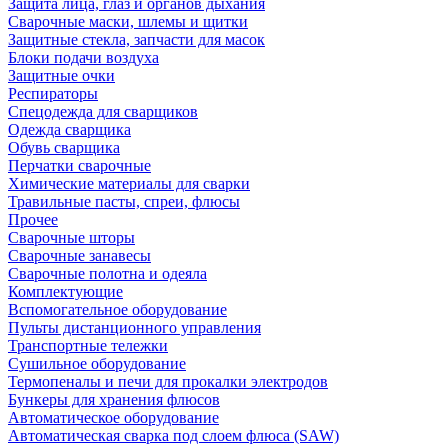
Защита лица, глаз и органов дыхания
Сварочные маски, шлемы и щитки
Защитные стекла, запчасти для масок
Блоки подачи воздуха
Защитные очки
Респираторы
Спецодежда для сварщиков
Одежда сварщика
Обувь сварщика
Перчатки сварочные
Химические материалы для сварки
Травильные пасты, спреи, флюсы
Прочее
Сварочные шторы
Сварочные занавесы
Сварочные полотна и одеяла
Комплектующие
Вспомогательное оборудование
Пульты дистанционного управления
Транспортные тележки
Сушильное оборудование
Термопеналы и печи для прокалки электродов
Бункеры для хранения флюсов
Автоматическое оборудование
Автоматическая сварка под слоем флюса (SAW)