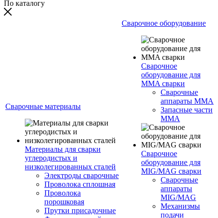
По каталогу
Сварочное оборудование
Сварочное
оборудование для
MMA сварки
Сварочные
аппараты MMA
Сварочные материалы
Запасные части
MMA
Материалы для сварки
Сварочное
углеродистых и
оборудование для
низколегированных сталей
MIG/MAG сварки
Электроды сварочные
Сварочные
Проволока сплошная
аппараты
Проволока
MIG/MAG
порошковая
Механизмы
Прутки присадочные
подачи