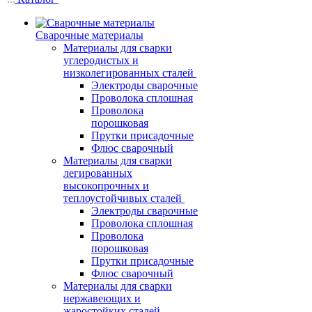
Сварочные материалы
Материалы для сварки
углеродистых и
низколегированных сталей
Электроды сварочные
Проволока сплошная
Проволока
порошковая
Прутки присадочные
Флюс сварочный
Материалы для сварки
легированных
высокопрочных и
теплоустойчивых сталей
Электроды сварочные
Проволока сплошная
Проволока
порошковая
Прутки присадочные
Флюс сварочный
Материалы для сварки
нержавеющих и
жаростойких сталей