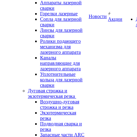
Аппараты лазерной
сварки
Горелки лазерные
Новости
Сопла для лазерной
Акции
сварки
Линзы для лазерной
сварки
Ролики подающего
механизма для
лазерного аппарата
Каналы
направляющие для
лазерного аппарата
Уплотнительные
кольца для лазерной
сварки
Дуговая строжка и
экзотермическая резка
Воздушно-дуговая
строжка и резка
Экзотермическая
резка
Подводная сварка и
резка
Запасные части ARC