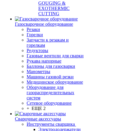
GOUGING &
EXOTHERMIC
CUTTING
Газосварочное оборудование
Резаки
Горелки
Запчасти к резакам и
горелкам
Редукторы
Газовые вентили для сварки
Рукава напорные
Баллоны для газосварки
Манометры
Машины газовой резки
Медицинское оборудование
Оборудование для
газораспределительных
систем
Сетевое оборудование
+ ЕЩЕ 2
Сварочные аксессуары
Инструменты сварщика
Электрододержатели