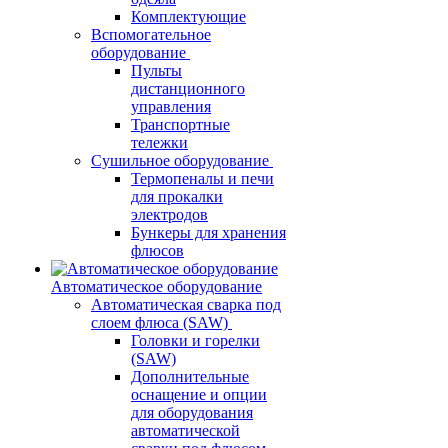
Комплектующие
Вспомогательное
оборудование
Пульты
дистанционного
управления
Транспортные
тележки
Сушильное оборудование
Термопеналы и печи
для прокалки
электродов
Бункеры для хранения
флюсов
Автоматическое оборудование
Автоматическая сварка под
слоем флюса (SAW)
Головки и горелки
(SAW)
Дополнительные
оснащение и опции
для оборудования
автоматической