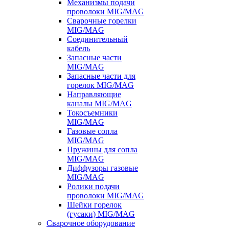
Механизмы подачи
проволоки MIG/MAG
Сварочные горелки
MIG/MAG
Соединительный
кабель
Запасные части
MIG/MAG
Запасные части для
горелок MIG/MAG
Направляющие
каналы MIG/MAG
Токосъемники
MIG/MAG
Газовые сопла
MIG/MAG
Пружины для сопла
MIG/MAG
Диффузоры газовые
MIG/MAG
Ролики подачи
проволоки MIG/MAG
Шейки горелок
(гусаки) MIG/MAG
Сварочное оборудование