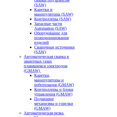
сварки под флюсом
(SAW)
Каретки и
манипуляторы (SAW)
Контроллеры (SAW)
Запасные части
Automation (SAW)
Оборудование для
позиционирования
изделий
Сварочные источники
(SAW)
Автоматическая сварка в
защитных газах
плавящимся электродом
(GMAW)
Каретки,
манипуляторы и
роботизация (GMAW)
Контроллеры и блоки
управления (GMAW)
Подающие
механизмы и горелки
(GMAW)
Автоматическая резка