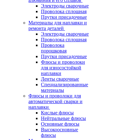
алюминия и его сплавов
Электроды сварочные
Проволока сплошная
Прутки присадочные
Материалы для наплавки и
ремонта деталей
Электроды сварочные
Проволока сплошная
Проволока
порошковая
Прутки присадочные
Флюсы и проволоки
для износостойкой
наплавки
Ленты сварочные
Специализированные
материалы
Флюсы и проволоки для
автоматической сварки и
наплавки
Кислые флюсы
Нейтральные флюсы
Основные флюсы
Высокоосновные
флюсы