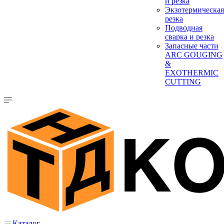
и резка
Экзотермическая
резка
Подводная
сварка и резка
Запасные части
ARC GOUGING
&
EXOTHERMIC
CUTTING
Каталог