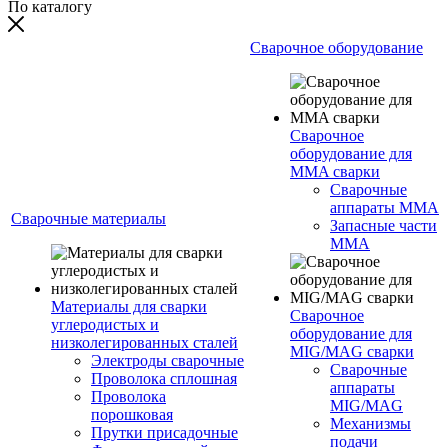
По каталогу
Сварочное оборудование
Сварочное
оборудование для
MMA сварки
Сварочные
аппараты MMA
Сварочные материалы
Запасные части
MMA
Материалы для сварки
Сварочное
углеродистых и
оборудование для
низколегированных сталей
MIG/MAG сварки
Электроды сварочные
Сварочные
Проволока сплошная
аппараты
Проволока
MIG/MAG
порошковая
Механизмы
Прутки присадочные
подачи