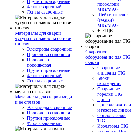
Прутки присадочные
проволоки
Флюс сварочный
MIG/MAG
Ленты сварочные
Шейки горелок
(гусаки)
MIG/MAG
+ ЕЩЕ
Материалы для сварки
чугуна и сплавов на основе
никеля
Электроды сварочные
Сварочное
Проволока сплошная
оборудование для TIG
Проволока
сварки
порошковая
Сварочные
Прутки присадочные
аппараты TIG
Флюс сварочный
Блоки
Ленты сварочные
охлаждения
Сварочные
горелки TIG
Материалы для сварки меди
Цанги
и ее сплавов
Цангодержатели
Электроды сварочные
и газовые линзы
Проволока сплошная
Сопло газовое
Прутки присадочные
TIG
Флюс сварочный
Изоляторы TIG
Заглушки TIG