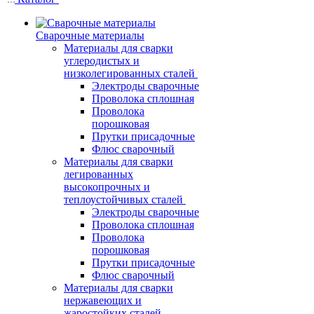
Сварочные материалы
Материалы для сварки
углеродистых и
низколегированных сталей
Электроды сварочные
Проволока сплошная
Проволока
порошковая
Прутки присадочные
Флюс сварочный
Материалы для сварки
легированных
высокопрочных и
теплоустойчивых сталей
Электроды сварочные
Проволока сплошная
Проволока
порошковая
Прутки присадочные
Флюс сварочный
Материалы для сварки
нержавеющих и
жаростойких сталей