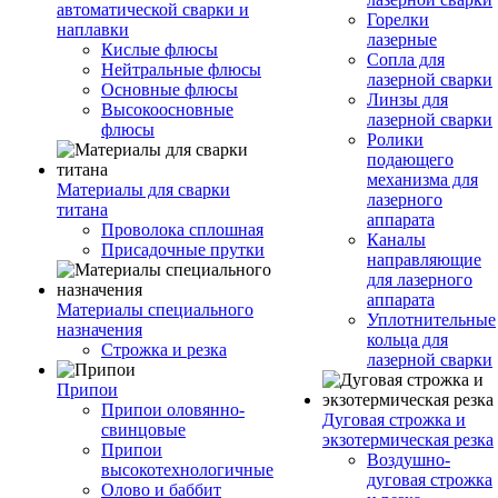
автоматической сварки и
Горелки
наплавки
лазерные
Кислые флюсы
Сопла для
Нейтральные флюсы
лазерной сварки
Основные флюсы
Линзы для
Высокоосновные
лазерной сварки
флюсы
Ролики
подающего
механизма для
Материалы для сварки
лазерного
титана
аппарата
Проволока сплошная
Каналы
Присадочные прутки
направляющие
для лазерного
аппарата
Материалы специального
Уплотнительные
назначения
кольца для
Строжка и резка
лазерной сварки
Припои
Припои оловянно-
Дуговая строжка и
свинцовые
экзотермическая резка
Припои
Воздушно-
высокотехнологичные
дуговая строжка
Олово и баббит