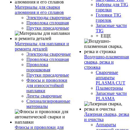
Наборы для TIG
Материалы для сварки
горелки
алюминия и его сплавов
Головки TIG
Электроды сварочные
горелок
Проволока сплошная
Запасные части
Прутки присадочные
TIG
+ ЕЩЕ
Материалы для наплавки и
ремонта деталей
Электроды сварочные
Воздушно-плазменная
Проволока сплошная
сварка, резка и
Проволока
строжка
порошковая
Сварочные
Прутки присадочные
аппараты
Флюсы и проволоки
PLASMA CUT
для износостойкой
Плазмотроны
наплавки
Запасные части
Ленты сварочные
PLASMA
Специализированные
материалы
Лазерная сварка, резка
и очистка
Аппараты
Флюсы и проволоки для
лазерной сварки