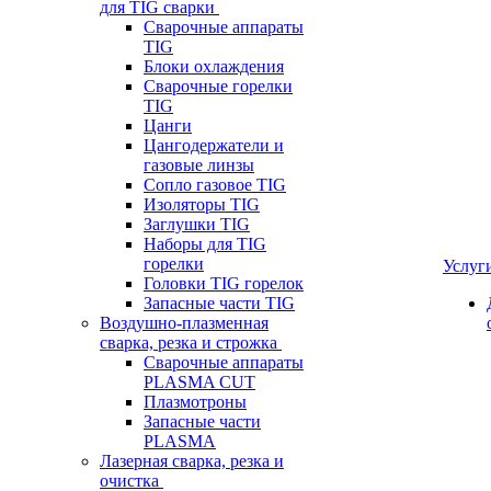
для TIG сварки
Сварочные аппараты
TIG
Блоки охлаждения
Сварочные горелки
TIG
Цанги
Цангодержатели и
газовые линзы
Сопло газовое TIG
Изоляторы TIG
Заглушки TIG
Наборы для TIG
горелки
Услуг
Головки TIG горелок
Запасные части TIG
Воздушно-плазменная
сварка, резка и строжка
Сварочные аппараты
PLASMA CUT
Плазмотроны
Запасные части
PLASMA
Лазерная сварка, резка и
очистка