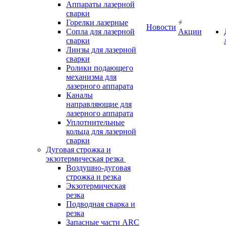
Аппараты лазерной
сварки
Горелки лазерные
Новости
Сопла для лазерной
Акции
сварки
Линзы для лазерной
сварки
Ролики подающего
механизма для
лазерного аппарата
Каналы
направляющие для
лазерного аппарата
Уплотнительные
кольца для лазерной
сварки
Дуговая строжка и
экзотермическая резка
Воздушно-дуговая
строжка и резка
Экзотермическая
резка
Подводная сварка и
резка
Запасные части ARC