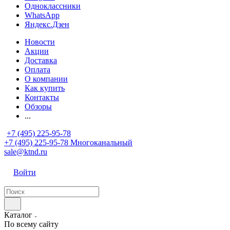
Одноклассники
WhatsApp
Яндекс.Дзен
Новости
Акции
Доставка
Оплата
О компании
Как купить
Контакты
Обзоры
...
+7 (495) 225-95-78
+7 (495) 225-95-78
Многоканальный
sale@ktnd.ru
Войти
Каталог
По всему сайту