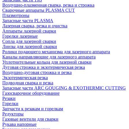
Воздушно-плазменная сварка, резка и строжка
Сварочные аппараты PLASMA CUT
Плазмотроны
Запасные части PLASMA
Лазерная сварка, резка и очистка
Аппараты лазерной сварки
Горелки лазерные
Сопла для лазерной сварки
Линзы для лазерной сварки
Ролики подающего механизма для лазерного аппарата
Каналы направляющие для лазерного аппарата
Уплотнительные кольца для лазерной сварки
Дуговая строжка и экзотермическая резка
Воздушно-дуговая строжка и резка
Экзотермическая резка
Подводная сварка и резка
Запасные части ARC GOUGING & EXOTHERMIC CUTTING
Газосварочное оборудование
Резаки
Горелки
Запчасти к резакам и горелкам
Редукторы
Газовые вентили для сварки
Рукава напорные