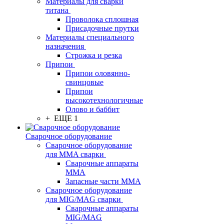
Материалы для сварки
титана
Проволока сплошная
Присадочные прутки
Материалы специального
назначения
Строжка и резка
Припои
Припои оловянно-
свинцовые
Припои
высокотехнологичные
Олово и баббит
+ ЕЩЕ 1
Сварочное оборудование
Сварочное оборудование
для MMA сварки
Сварочные аппараты
MMA
Запасные части MMA
Сварочное оборудование
для MIG/MAG сварки
Сварочные аппараты
MIG/MAG