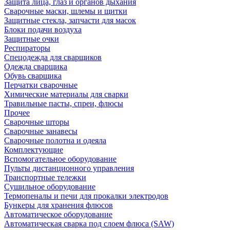
Защита лица, глаз и органов дыхания
Сварочные маски, шлемы и щитки
Защитные стекла, запчасти для масок
Блоки подачи воздуха
Защитные очки
Респираторы
Спецодежда для сварщиков
Одежда сварщика
Обувь сварщика
Перчатки сварочные
Химические материалы для сварки
Травильные пасты, спреи, флюсы
Прочее
Сварочные шторы
Сварочные занавесы
Сварочные полотна и одеяла
Комплектующие
Вспомогательное оборудование
Пульты дистанционного управления
Транспортные тележки
Сушильное оборудование
Термопеналы и печи для прокалки электродов
Бункеры для хранения флюсов
Автоматическое оборудование
Автоматическая сварка под слоем флюса (SAW)