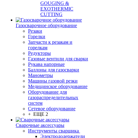
GOUGING &
EXOTHERMIC
CUTTING
Газосварочное оборудование
Резаки
Горелки
Запчасти к резакам и
горелкам
Редукторы
Газовые вентили для сварки
Рукава напорные
Баллоны для газосварки
Манометры
Машины газовой резки
Медицинское оборудование
Оборудование для
газораспределительных
систем
Сетевое оборудование
+ ЕЩЕ 2
Сварочные аксессуары
Инструменты сварщика
Электрододержатели