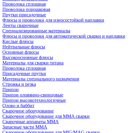
Проволока сплошная
Проволока порошковая
Прутки присадочные
Флюсы и проволоки для износостойкой наплавки
Ленты сварочные
Специализированные материалы
Флюсы и проволоки для автоматической сварки и наплавки
Кислые флюсы
Нейтральные флюсы
Основные флюсы
Высокоосновные флюсы
Материалы для сварки титана
Проволока сплошная
Присадочные прутки
Материалы специального назначения
Строжка и резка
Припои
Припои оловянно-свинцовые
Припои высокотехнологичные
Олово и баббит
Сварочное оборудование
Сварочное оборудование для MMA сварки
Сварочные аппараты MMA
Запасные части MMA
Сварочное оборудование для MIG/MAG сварки