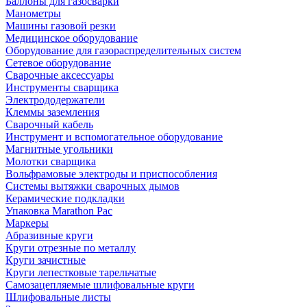
Баллоны для газосварки
Манометры
Машины газовой резки
Медицинское оборудование
Оборудование для газораспределительных систем
Сетевое оборудование
Сварочные аксессуары
Инструменты сварщика
Электрододержатели
Клеммы заземления
Сварочный кабель
Инструмент и вспомогательное оборудование
Магнитные угольники
Молотки сварщика
Вольфрамовые электроды и приспособления
Системы вытяжки сварочных дымов
Керамические подкладки
Упаковка Marathon Pac
Маркеры
Абразивные круги
Круги отрезные по металлу
Круги зачистные
Круги лепестковые тарельчатые
Самозацепляемые шлифовальные круги
Шлифовальные листы