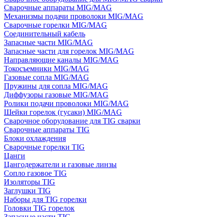
Сварочные аппараты MIG/MAG
Механизмы подачи проволоки MIG/MAG
Сварочные горелки MIG/MAG
Соединительный кабель
Запасные части MIG/MAG
Запасные части для горелок MIG/MAG
Направляющие каналы MIG/MAG
Токосъемники MIG/MAG
Газовые сопла MIG/MAG
Пружины для сопла MIG/MAG
Диффузоры газовые MIG/MAG
Ролики подачи проволоки MIG/MAG
Шейки горелок (гусаки) MIG/MAG
Сварочное оборудование для TIG сварки
Сварочные аппараты TIG
Блоки охлаждения
Сварочные горелки TIG
Цанги
Цангодержатели и газовые линзы
Сопло газовое TIG
Изоляторы TIG
Заглушки TIG
Наборы для TIG горелки
Головки TIG горелок
Запасные части TIG