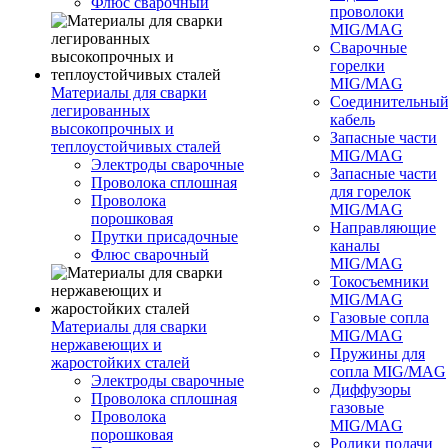
Флюс сварочный
проволоки
MIG/MAG
Сварочные
горелки
MIG/MAG
Материалы для сварки
Соединительны
легированных
кабель
высокопрочных и
Запасные части
теплоустойчивых сталей
MIG/MAG
Электроды сварочные
Запасные части
Проволока сплошная
для горелок
Проволока
MIG/MAG
порошковая
Направляющие
Прутки присадочные
каналы
Флюс сварочный
MIG/MAG
Токосъемники
MIG/MAG
Газовые сопла
Материалы для сварки
MIG/MAG
нержавеющих и
Пружины для
жаростойких сталей
сопла MIG/MAG
Электроды сварочные
Диффузоры
Проволока сплошная
газовые
Проволока
MIG/MAG
порошковая
Ролики подачи