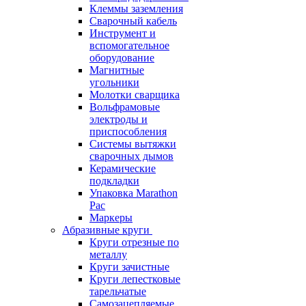
Клеммы заземления
Сварочный кабель
Инструмент и
вспомогательное
оборудование
Магнитные
угольники
Молотки сварщика
Вольфрамовые
электроды и
приспособления
Системы вытяжки
сварочных дымов
Керамические
подкладки
Упаковка Marathon
Pac
Маркеры
Абразивные круги
Круги отрезные по
металлу
Круги зачистные
Круги лепестковые
тарельчатые
Самозацепляемые