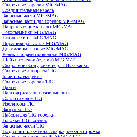
Сварочные горелки MIG/MAG
Соединительный кабель
Запасные части MIG/MAG
Запасные части для горелок MIG/MAG
Направляющие каналы MIG/MAG
Токосъемники MIG/MAG
Газовые сопла MIG/MAG
Пружины для сопла MIG/MAG
Диффузоры газовые MIG/MAG
Ролики подачи проволоки MIG/MAG
Шейки горелок (гусаки) MIG/MAG
Сварочное оборудование для TIG сварки
Сварочные аппараты TIG
Блоки охлаждения
Сварочные горелки TIG
Цанги
Цангодержатели и газовые линзы
Сопло газовое TIG
Изоляторы TIG
Заглушки TIG
Наборы для TIG горелки
Головки TIG горелок
Запасные части TIG
Воздушно-плазменная сварка, резка и строжка
Сварочные аппараты PLASMA CUT