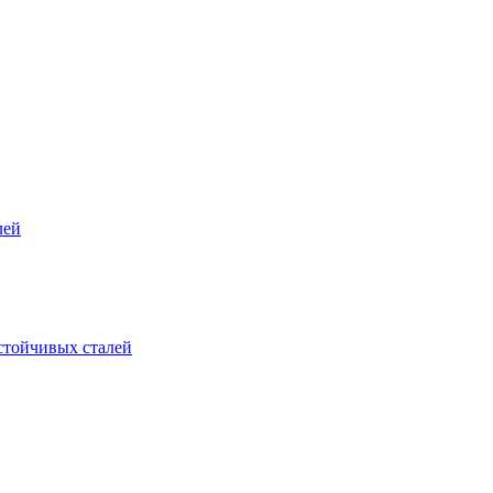
лей
стойчивых сталей