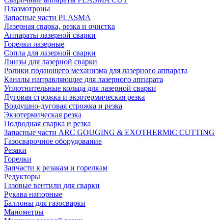
Плазмотроны
Запасные части PLASMA
Лазерная сварка, резка и очистка
Аппараты лазерной сварки
Горелки лазерные
Сопла для лазерной сварки
Линзы для лазерной сварки
Ролики подающего механизма для лазерного аппарата
Каналы направляющие для лазерного аппарата
Уплотнительные кольца для лазерной сварки
Дуговая строжка и экзотермическая резка
Воздушно-дуговая строжка и резка
Экзотермическая резка
Подводная сварка и резка
Запасные части ARC GOUGING & EXOTHERMIC CUTTING
Газосварочное оборудование
Резаки
Горелки
Запчасти к резакам и горелкам
Редукторы
Газовые вентили для сварки
Рукава напорные
Баллоны для газосварки
Манометры