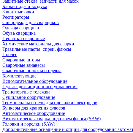
Защитные стекла, запчасти для масок
Блоки подачи воздуха
Защитные очки
Респираторы
Спецодежда для сварщиков
Одежда сварщика
Обувь сварщика
Перчатки сварочные
Химические материалы для сварки
Травильные пасты, спреи, флюсы
Прочее
Сварочные шторы
Сварочные занавесы
Сварочные полотна и одеяла
Комплектующие
Вспомогательное оборудование
Пульты дистанционного управления
Транспортные тележки
Сушильное оборудование
Термопеналы и печи для прокалки электродов
Бункеры для хранения флюсов
Автоматическое оборудование
Автоматическая сварка под слоем флюса (SAW)
Головки и горелки (SAW)
Дополнительные оснащение и опции для оборудования автома