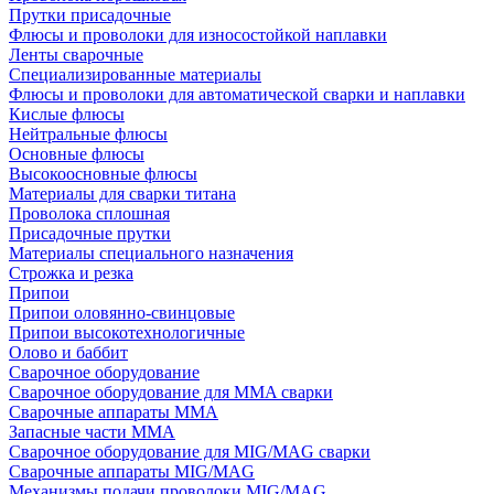
Прутки присадочные
Флюсы и проволоки для износостойкой наплавки
Ленты сварочные
Специализированные материалы
Флюсы и проволоки для автоматической сварки и наплавки
Кислые флюсы
Нейтральные флюсы
Основные флюсы
Высокоосновные флюсы
Материалы для сварки титана
Проволока сплошная
Присадочные прутки
Материалы специального назначения
Строжка и резка
Припои
Припои оловянно-свинцовые
Припои высокотехнологичные
Олово и баббит
Сварочное оборудование
Сварочное оборудование для MMA сварки
Сварочные аппараты MMA
Запасные части MMA
Сварочное оборудование для MIG/MAG сварки
Сварочные аппараты MIG/MAG
Механизмы подачи проволоки MIG/MAG