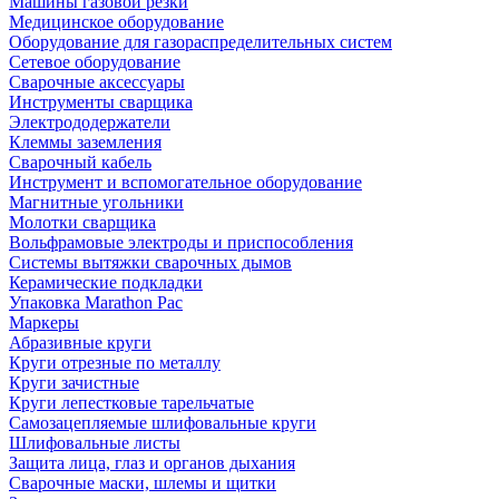
Машины газовой резки
Медицинское оборудование
Оборудование для газораспределительных систем
Сетевое оборудование
Сварочные аксессуары
Инструменты сварщика
Электрододержатели
Клеммы заземления
Сварочный кабель
Инструмент и вспомогательное оборудование
Магнитные угольники
Молотки сварщика
Вольфрамовые электроды и приспособления
Системы вытяжки сварочных дымов
Керамические подкладки
Упаковка Marathon Pac
Маркеры
Абразивные круги
Круги отрезные по металлу
Круги зачистные
Круги лепестковые тарельчатые
Самозацепляемые шлифовальные круги
Шлифовальные листы
Защита лица, глаз и органов дыхания
Сварочные маски, шлемы и щитки