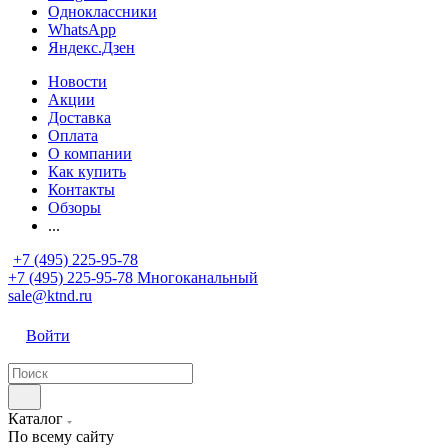
Одноклассники
WhatsApp
Яндекс.Дзен
Новости
Акции
Доставка
Оплата
О компании
Как купить
Контакты
Обзоры
...
+7 (495) 225-95-78
+7 (495) 225-95-78
Многоканальный
sale@ktnd.ru
Войти
Каталог
По всему сайту