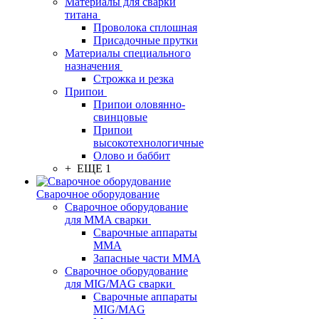
Материалы для сварки
титана
Проволока сплошная
Присадочные прутки
Материалы специального
назначения
Строжка и резка
Припои
Припои оловянно-
свинцовые
Припои
высокотехнологичные
Олово и баббит
+ ЕЩЕ 1
Сварочное оборудование
Сварочное оборудование
для MMA сварки
Сварочные аппараты
MMA
Запасные части MMA
Сварочное оборудование
для MIG/MAG сварки
Сварочные аппараты
MIG/MAG