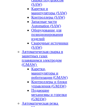
сварки под флюсом
(SAW)
Каретки и
манипуляторы (SAW)
Контроллеры (SAW)
Запасные части
Automation (SAW)
Оборудование для
позиционирования
изделий
Сварочные источники
(SAW)
Автоматическая сварка в
защитных газах
плавящимся электродом
(GMAW)
Каретки,
манипуляторы и
роботизация (GMAW)
Контроллеры и блоки
управления (GMAW)
Подающие
механизмы и горелки
(GMAW)
Автоматическая резка