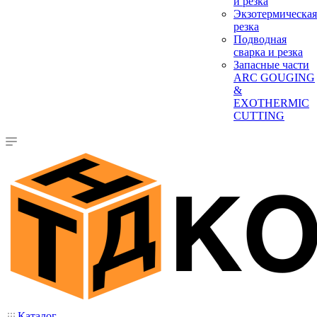
и резка
Экзотермическая
резка
Подводная
сварка и резка
Запасные части
ARC GOUGING
&
EXOTHERMIC
CUTTING
Каталог