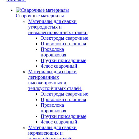
Сварочные материалы
Материалы для сварки
углеродистых и
низколегированных сталей
Электроды сварочные
Проволока сплошная
Проволока
порошковая
Прутки присадочные
Флюс сварочный
Материалы для сварки
легированных
высокопрочных и
теплоустойчивых сталей
Электроды сварочные
Проволока сплошная
Проволока
порошковая
Прутки присадочные
Флюс сварочный
Материалы для сварки
нержавеющих и
жаростойких сталей