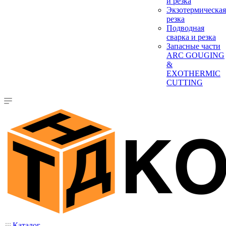
и резка
Экзотермическая
резка
Подводная
сварка и резка
Запасные части
ARC GOUGING
&
EXOTHERMIC
CUTTING
Каталог