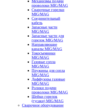
Механизмы подачи
проволоки MIG/MAG
Сварочные горелки
MIG/MAG
Соединительный
кабель
Запасные части
MIG/MAG
Запасные части для
горелок MIG/MAG
Направляющие
каналы MIG/MAG
Токосъемники
MIG/MAG
Газовые сопла
MIG/MAG
Пружины для сопла
MIG/MAG
Диффузоры газовые
MIG/MAG
Ролики подачи
проволоки MIG/MAG
Шейки горелок
(гусаки) MIG/MAG
Сварочное оборудование