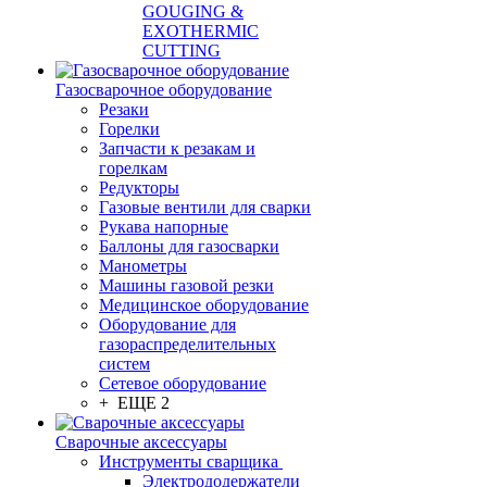
GOUGING &
EXOTHERMIC
CUTTING
Газосварочное оборудование
Резаки
Горелки
Запчасти к резакам и
горелкам
Редукторы
Газовые вентили для сварки
Рукава напорные
Баллоны для газосварки
Манометры
Машины газовой резки
Медицинское оборудование
Оборудование для
газораспределительных
систем
Сетевое оборудование
+ ЕЩЕ 2
Сварочные аксессуары
Инструменты сварщика
Электрододержатели