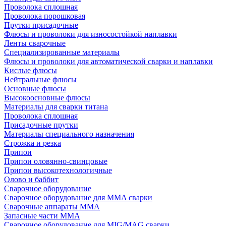
Проволока сплошная
Проволока порошковая
Прутки присадочные
Флюсы и проволоки для износостойкой наплавки
Ленты сварочные
Специализированные материалы
Флюсы и проволоки для автоматической сварки и наплавки
Кислые флюсы
Нейтральные флюсы
Основные флюсы
Высокоосновные флюсы
Материалы для сварки титана
Проволока сплошная
Присадочные прутки
Материалы специального назначения
Строжка и резка
Припои
Припои оловянно-свинцовые
Припои высокотехнологичные
Олово и баббит
Сварочное оборудование
Сварочное оборудование для MMA сварки
Сварочные аппараты MMA
Запасные части MMA
Сварочное оборудование для MIG/MAG сварки