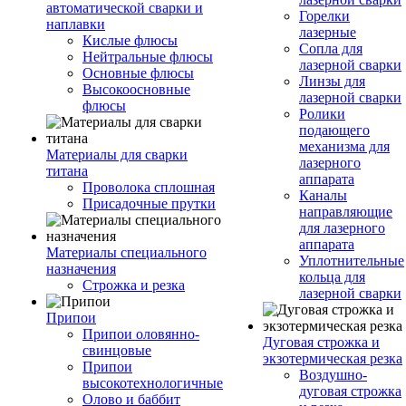
автоматической сварки и
Горелки
наплавки
лазерные
Кислые флюсы
Сопла для
Нейтральные флюсы
лазерной сварки
Основные флюсы
Линзы для
Высокоосновные
лазерной сварки
флюсы
Ролики
подающего
механизма для
Материалы для сварки
лазерного
титана
аппарата
Проволока сплошная
Каналы
Присадочные прутки
направляющие
для лазерного
аппарата
Материалы специального
Уплотнительные
назначения
кольца для
Строжка и резка
лазерной сварки
Припои
Припои оловянно-
Дуговая строжка и
свинцовые
экзотермическая резка
Припои
Воздушно-
высокотехнологичные
дуговая строжка
Олово и баббит