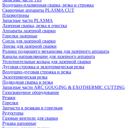
Воздушно-плазменная сварка, резка и строжка
Сварочные аппараты PLASMA CUT
Плазмотроны
Запасные части PLASMA
Лазерная сварка, резка и очистка
Аппараты лазерной сварки
Горелки лазерные
Сопла для лазерной сварки
Линзы для лазерной сварки
Ролики подающего механизма для лазерного аппарата
Каналы направляющие для лазерного аппарата
Уплотнительные кольца для лазерной сварки
Дуговая строжка и экзотермическая резка
Воздушно-дуговая строжка и резка
Экзотермическая резка
Подводная сварка и резка
Запасные части ARC GOUGING & EXOTHERMIC CUTTING
Газосварочное оборудование
Резаки
Горелки
Запчасти к резакам и горелкам
Редукторы
Газовые вентили для сварки
Рукава напорные