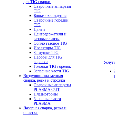
для TIG сварки
Сварочные аппараты
TIG
Блоки охлаждения
Сварочные горелки
TIG
Цанги
Цангодержатели и
газовые линзы
Сопло газовое TIG
Изоляторы TIG
Заглушки TIG
Наборы для TIG
горелки
Услуг
Головки TIG горелок
Запасные части TIG
Воздушно-плазменная
сварка, резка и строжка
Сварочные аппараты
PLASMA CUT
Плазмотроны
Запасные части
PLASMA
Лазерная сварка, резка и
очистка