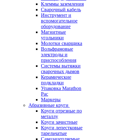
Клеммы заземления
Сварочный кабель
Инструмент и
вспомогательное
оборудование
Магнитные
угольники
Молотки сварщика
Вольфрамовые
электроды и
приспособления
Системы вытяжки
сварочных дымов
Керамические
подкладки
Упаковка Marathon
Pac
Маркеры
Абразивные круги
Круги отрезные по
металлу
Круги зачистные
Круги лепестковые
тарельчатые
Самозацепляемые