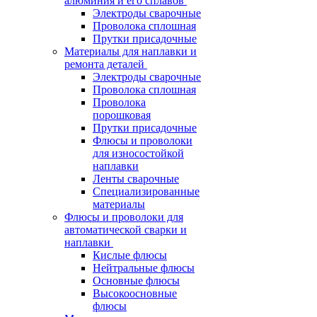
алюминия и его сплавов
Электроды сварочные
Проволока сплошная
Прутки присадочные
Материалы для наплавки и
ремонта деталей
Электроды сварочные
Проволока сплошная
Проволока
порошковая
Прутки присадочные
Флюсы и проволоки
для износостойкой
наплавки
Ленты сварочные
Специализированные
материалы
Флюсы и проволоки для
автоматической сварки и
наплавки
Кислые флюсы
Нейтральные флюсы
Основные флюсы
Высокоосновные
флюсы