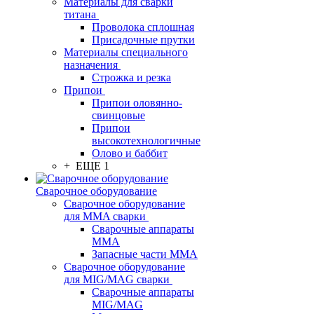
Материалы для сварки
титана
Проволока сплошная
Присадочные прутки
Материалы специального
назначения
Строжка и резка
Припои
Припои оловянно-
свинцовые
Припои
высокотехнологичные
Олово и баббит
+ ЕЩЕ 1
Сварочное оборудование
Сварочное оборудование
для MMA сварки
Сварочные аппараты
MMA
Запасные части MMA
Сварочное оборудование
для MIG/MAG сварки
Сварочные аппараты
MIG/MAG