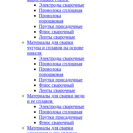
Электроды сварочные
Проволока сплошная
Проволока
порошковая
Прутки присадочные
Флюс сварочный
Ленты сварочные
Материалы для сварки
чугуна и сплавов на основе
никеля
Электроды сварочные
Проволока сплошная
Проволока
порошковая
Прутки присадочные
Флюс сварочный
Ленты сварочные
Материалы для сварки меди
и ее сплавов
Электроды сварочные
Проволока сплошная
Прутки присадочные
Флюс сварочный
Материалы для сварки