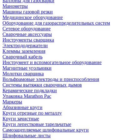
Баллоны для газосварки
Манометры
Машины газовой резки
Медицинское оборудование
Оборудование для газораспределительных систем
Сетевое оборудование
Сварочные аксессуары
Инструменты сварщика
Электрододержатели
Клеммы заземления
Сварочный кабель
Инструмент и вспомогательное оборудование
Магнитные угольники
Молотки сварщика
Вольфрамовые электроды и приспособления
Системы вытяжки сварочных дымов
Керамические подкладки
Упаковка Marathon Pac
Маркеры
Абразивные круги
Круги отрезные по металлу
Круги зачистные
Круги лепестковые тарельчатые
Самозацепляемые шлифовальные круги
Шлифовальные листы