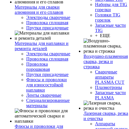
Наборы для TIG
Материалы для сварки
горелки
алюминия и его сплавов
Головки TIG
Электроды сварочные
горелок
Проволока сплошная
Запасные части
Прутки присадочные
TIG
+ ЕЩЕ
Материалы для наплавки и
ремонта деталей
Электроды сварочные
Воздушно-плазменная
Проволока сплошная
сварка, резка и
Проволока
строжка
порошковая
Сварочные
Прутки присадочные
аппараты
Флюсы и проволоки
PLASMA CUT
для износостойкой
Плазмотроны
наплавки
Запасные части
Ленты сварочные
PLASMA
Специализированные
материалы
Лазерная сварка, резка
и очистка
Аппараты
Флюсы и проволоки для
лазерной сварки