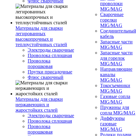
Флюс сварочный
проволоки
MIG/MAG
Сварочные
горелки
MIG/MAG
Материалы для сварки
Соединительны
легированных
кабель
высокопрочных и
Запасные части
теплоустойчивых сталей
MIG/MAG
Электроды сварочные
Запасные части
Проволока сплошная
для горелок
Проволока
MIG/MAG
порошковая
Направляющие
Прутки присадочные
каналы
Флюс сварочный
MIG/MAG
Токосъемники
MIG/MAG
Газовые сопла
Материалы для сварки
MIG/MAG
нержавеющих и
Пружины для
жаростойких сталей
сопла MIG/MAG
Электроды сварочные
Диффузоры
Проволока сплошная
газовые
Проволока
MIG/MAG
порошковая
Ролики подачи