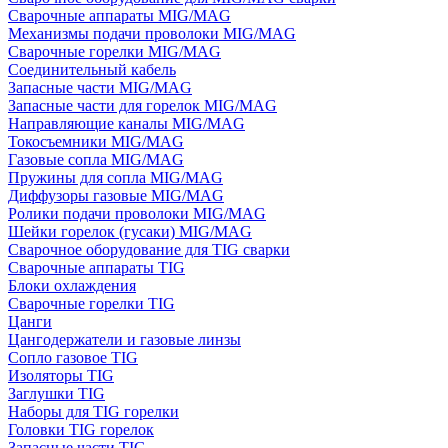
Сварочные аппараты MIG/MAG
Механизмы подачи проволоки MIG/MAG
Сварочные горелки MIG/MAG
Соединительный кабель
Запасные части MIG/MAG
Запасные части для горелок MIG/MAG
Направляющие каналы MIG/MAG
Токосъемники MIG/MAG
Газовые сопла MIG/MAG
Пружины для сопла MIG/MAG
Диффузоры газовые MIG/MAG
Ролики подачи проволоки MIG/MAG
Шейки горелок (гусаки) MIG/MAG
Сварочное оборудование для TIG сварки
Сварочные аппараты TIG
Блоки охлаждения
Сварочные горелки TIG
Цанги
Цангодержатели и газовые линзы
Сопло газовое TIG
Изоляторы TIG
Заглушки TIG
Наборы для TIG горелки
Головки TIG горелок
Запасные части TIG