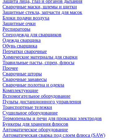
Защита лица, глаз и органов дыхания
Сварочные маски, шлемы и щитки
Защитные стекла, запчасти для масок
Блоки подачи воздуха
Защитные очки
Респираторы
Спецодежда для сварщиков
Одежда сварщика
Обувь сварщика
Перчатки сварочные
Химические материалы для сварки
Травильные пасты, спреи, флюсы
Прочее
Сварочные шторы
Сварочные занавесы
Сварочные полотна и одеяла
Комплектующие
Вспомогательное оборудование
Пульты дистанционного управления
Транспортные тележки
Сушильное оборудование
Термопеналы и печи для прокалки электродов
Бункеры для хранения флюсов
Автоматическое оборудование
Автоматическая сварка под слоем флюса (SAW)