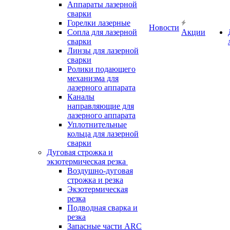
Аппараты лазерной
сварки
Горелки лазерные
Новости
Сопла для лазерной
Акции
сварки
Линзы для лазерной
сварки
Ролики подающего
механизма для
лазерного аппарата
Каналы
направляющие для
лазерного аппарата
Уплотнительные
кольца для лазерной
сварки
Дуговая строжка и
экзотермическая резка
Воздушно-дуговая
строжка и резка
Экзотермическая
резка
Подводная сварка и
резка
Запасные части ARC