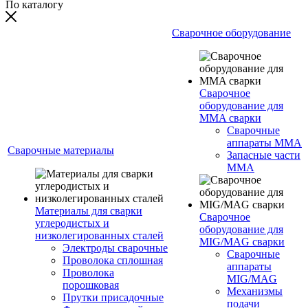
По каталогу
Сварочное оборудование
Сварочное
оборудование для
MMA сварки
Сварочные
аппараты MMA
Сварочные материалы
Запасные части
MMA
Материалы для сварки
Сварочное
углеродистых и
оборудование для
низколегированных сталей
MIG/MAG сварки
Электроды сварочные
Сварочные
Проволока сплошная
аппараты
Проволока
MIG/MAG
порошковая
Механизмы
Прутки присадочные
подачи