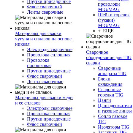
Прутки присадочные
проволоки
Флюс сварочный
MIG/MAG
Ленты сварочные
Шейки горелок
(гусаки)
MIG/MAG
+ ЕЩЕ
Материалы для сварки
чугуна и сплавов на основе
никеля
Электроды сварочные
Сварочное
Проволока сплошная
оборудование для TIG
Проволока
сварки
порошковая
Сварочные
Прутки присадочные
аппараты TIG
Флюс сварочный
Блоки
Ленты сварочные
охлаждения
Сварочные
горелки TIG
Материалы для сварки меди
Цанги
и ее сплавов
Цангодержатели
Электроды сварочные
и газовые линзы
Проволока сплошная
Сопло газовое
Прутки присадочные
TIG
Флюс сварочный
Изоляторы TIG
Заглушки TIG