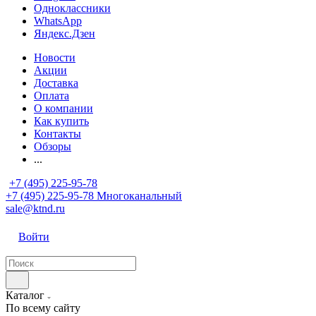
Одноклассники
WhatsApp
Яндекс.Дзен
Новости
Акции
Доставка
Оплата
О компании
Как купить
Контакты
Обзоры
...
+7 (495) 225-95-78
+7 (495) 225-95-78
Многоканальный
sale@ktnd.ru
Войти
Каталог
По всему сайту