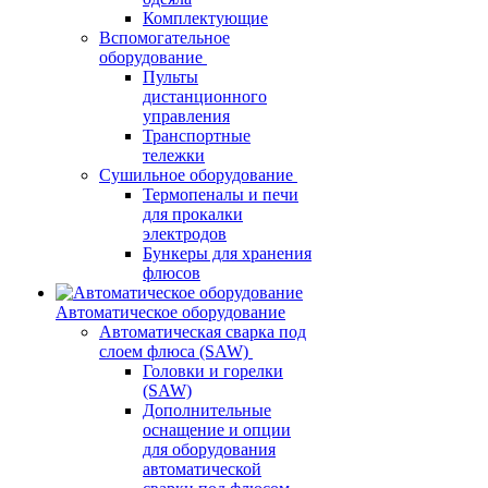
Комплектующие
Вспомогательное
оборудование
Пульты
дистанционного
управления
Транспортные
тележки
Сушильное оборудование
Термопеналы и печи
для прокалки
электродов
Бункеры для хранения
флюсов
Автоматическое оборудование
Автоматическая сварка под
слоем флюса (SAW)
Головки и горелки
(SAW)
Дополнительные
оснащение и опции
для оборудования
автоматической