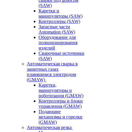
сварки под флюсом
(SAW)
Каретки и
манипуляторы (SAW)
Контроллеры (SAW)
Запасные части
Automation (SAW)
Оборудование для
позиционирования
изделий
Сварочные источники
(SAW)
Автоматическая сварка в
защитных газах
плавящимся электродом
(GMAW)
Каретки,
манипуляторы и
роботизация (GMAW)
Контроллеры и блоки
управления (GMAW)
Подающие
механизмы и горелки
(GMAW)
Автоматическая резка