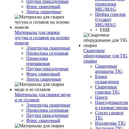
Прутки присадочные
проволоки
Флюс сварочный
MIG/MAG
Ленты сварочные
Шейки горелок
(гусаки)
MIG/MAG
+ ЕЩЕ
Материалы для сварки
чугуна и сплавов на основе
никеля
Электроды сварочные
Сварочное
Проволока сплошная
оборудование для TIG
Проволока
сварки
порошковая
Сварочные
Прутки присадочные
аппараты TIG
Флюс сварочный
Блоки
Ленты сварочные
охлаждения
Сварочные
горелки TIG
Материалы для сварки меди
Цанги
и ее сплавов
Цангодержатели
Электроды сварочные
и газовые линзы
Проволока сплошная
Сопло газовое
Прутки присадочные
TIG
Флюс сварочный
Изоляторы TIG
Заглушки TIG