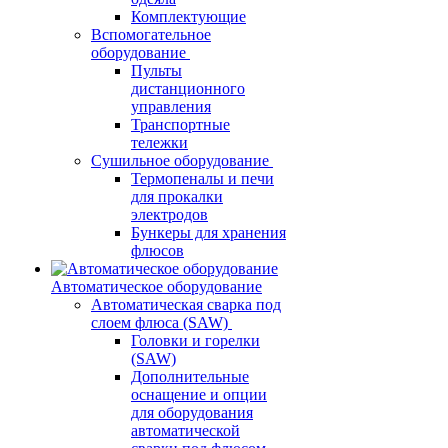
Комплектующие
Вспомогательное
оборудование
Пульты
дистанционного
управления
Транспортные
тележки
Сушильное оборудование
Термопеналы и печи
для прокалки
электродов
Бункеры для хранения
флюсов
Автоматическое оборудование
Автоматическая сварка под
слоем флюса (SAW)
Головки и горелки
(SAW)
Дополнительные
оснащение и опции
для оборудования
автоматической