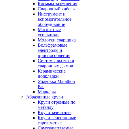
Клеммы заземления
Сварочный кабель
Инструмент и
вспомогательное
оборудование
Магнитные
угольники
Молотки сварщика
Вольфрамовые
электроды и
приспособления
Системы вытяжки
сварочных дымов
Керамические
подкладки
Упаковка Marathon
Pac
Маркеры
Абразивные круги
Круги отрезные по
металлу
Круги зачистные
Круги лепестковые
тарельчатые
Самозацепляемые