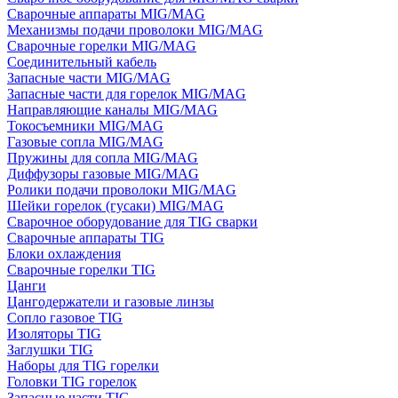
Сварочные аппараты MIG/MAG
Механизмы подачи проволоки MIG/MAG
Сварочные горелки MIG/MAG
Соединительный кабель
Запасные части MIG/MAG
Запасные части для горелок MIG/MAG
Направляющие каналы MIG/MAG
Токосъемники MIG/MAG
Газовые сопла MIG/MAG
Пружины для сопла MIG/MAG
Диффузоры газовые MIG/MAG
Ролики подачи проволоки MIG/MAG
Шейки горелок (гусаки) MIG/MAG
Сварочное оборудование для TIG сварки
Сварочные аппараты TIG
Блоки охлаждения
Сварочные горелки TIG
Цанги
Цангодержатели и газовые линзы
Сопло газовое TIG
Изоляторы TIG
Заглушки TIG
Наборы для TIG горелки
Головки TIG горелок
Запасные части TIG