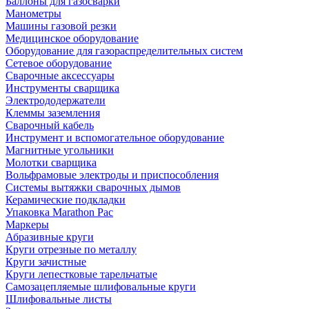
Баллоны для газосварки
Манометры
Машины газовой резки
Медицинское оборудование
Оборудование для газораспределительных систем
Сетевое оборудование
Сварочные аксессуары
Инструменты сварщика
Электрододержатели
Клеммы заземления
Сварочный кабель
Инструмент и вспомогательное оборудование
Магнитные угольники
Молотки сварщика
Вольфрамовые электроды и приспособления
Системы вытяжки сварочных дымов
Керамические подкладки
Упаковка Marathon Pac
Маркеры
Абразивные круги
Круги отрезные по металлу
Круги зачистные
Круги лепестковые тарельчатые
Самозацепляемые шлифовальные круги
Шлифовальные листы