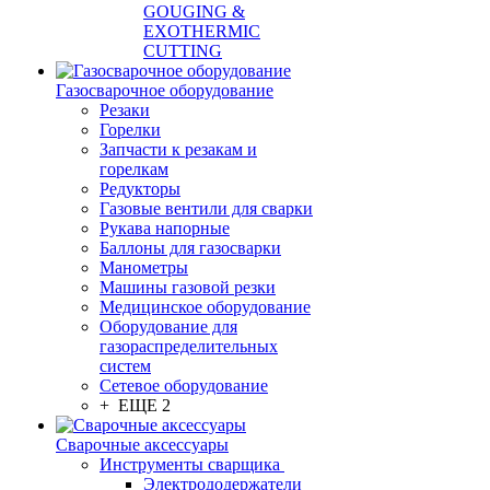
GOUGING &
EXOTHERMIC
CUTTING
Газосварочное оборудование
Резаки
Горелки
Запчасти к резакам и
горелкам
Редукторы
Газовые вентили для сварки
Рукава напорные
Баллоны для газосварки
Манометры
Машины газовой резки
Медицинское оборудование
Оборудование для
газораспределительных
систем
Сетевое оборудование
+ ЕЩЕ 2
Сварочные аксессуары
Инструменты сварщика
Электрододержатели