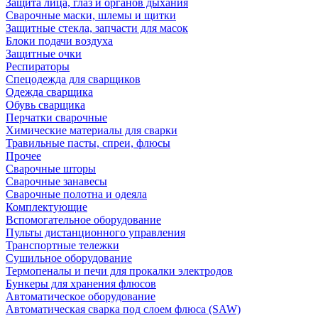
Защита лица, глаз и органов дыхания
Сварочные маски, шлемы и щитки
Защитные стекла, запчасти для масок
Блоки подачи воздуха
Защитные очки
Респираторы
Спецодежда для сварщиков
Одежда сварщика
Обувь сварщика
Перчатки сварочные
Химические материалы для сварки
Травильные пасты, спреи, флюсы
Прочее
Сварочные шторы
Сварочные занавесы
Сварочные полотна и одеяла
Комплектующие
Вспомогательное оборудование
Пульты дистанционного управления
Транспортные тележки
Сушильное оборудование
Термопеналы и печи для прокалки электродов
Бункеры для хранения флюсов
Автоматическое оборудование
Автоматическая сварка под слоем флюса (SAW)