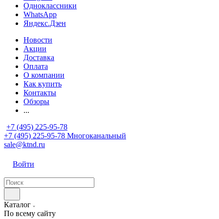
Одноклассники
WhatsApp
Яндекс.Дзен
Новости
Акции
Доставка
Оплата
О компании
Как купить
Контакты
Обзоры
...
+7 (495) 225-95-78
+7 (495) 225-95-78
Многоканальный
sale@ktnd.ru
Войти
Каталог
По всему сайту