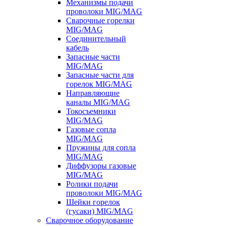
Механизмы подачи
проволоки MIG/MAG
Сварочные горелки
MIG/MAG
Соединительный
кабель
Запасные части
MIG/MAG
Запасные части для
горелок MIG/MAG
Направляющие
каналы MIG/MAG
Токосъемники
MIG/MAG
Газовые сопла
MIG/MAG
Пружины для сопла
MIG/MAG
Диффузоры газовые
MIG/MAG
Ролики подачи
проволоки MIG/MAG
Шейки горелок
(гусаки) MIG/MAG
Сварочное оборудование