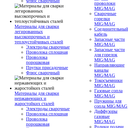
Флюс сварочный
проволоки
MIG/MAG
Сварочные
горелки
MIG/MAG
Материалы для сварки
Соединительны
легированных
кабель
высокопрочных и
Запасные части
теплоустойчивых сталей
MIG/MAG
Электроды сварочные
Запасные части
Проволока сплошная
для горелок
Проволока
MIG/MAG
порошковая
Направляющие
Прутки присадочные
каналы
Флюс сварочный
MIG/MAG
Токосъемники
MIG/MAG
Газовые сопла
Материалы для сварки
MIG/MAG
нержавеющих и
Пружины для
жаростойких сталей
сопла MIG/MAG
Электроды сварочные
Диффузоры
Проволока сплошная
газовые
Проволока
MIG/MAG
порошковая
Ролики подачи