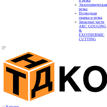
и резка
Экзотермическая
резка
Подводная
сварка и резка
Запасные части
ARC GOUGING
&
EXOTHERMIC
CUTTING
Каталог