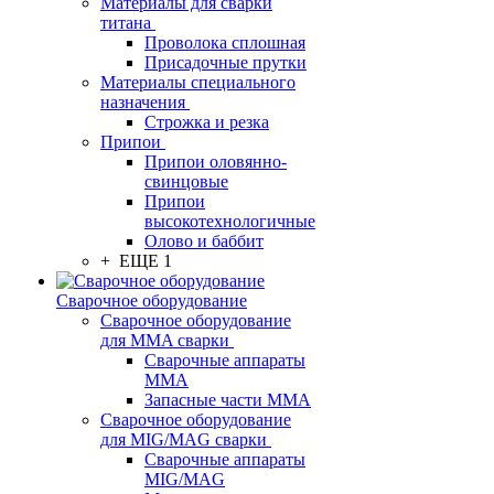
Материалы для сварки
титана
Проволока сплошная
Присадочные прутки
Материалы специального
назначения
Строжка и резка
Припои
Припои оловянно-
свинцовые
Припои
высокотехнологичные
Олово и баббит
+ ЕЩЕ 1
Сварочное оборудование
Сварочное оборудование
для MMA сварки
Сварочные аппараты
MMA
Запасные части MMA
Сварочное оборудование
для MIG/MAG сварки
Сварочные аппараты
MIG/MAG