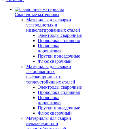
Сварочные материалы
Материалы для сварки
углеродистых и
низколегированных сталей
Электроды сварочные
Проволока сплошная
Проволока
порошковая
Прутки присадочные
Флюс сварочный
Материалы для сварки
легированных
высокопрочных и
теплоустойчивых сталей
Электроды сварочные
Проволока сплошная
Проволока
порошковая
Прутки присадочные
Флюс сварочный
Материалы для сварки
нержавеющих и
жаростойких сталей