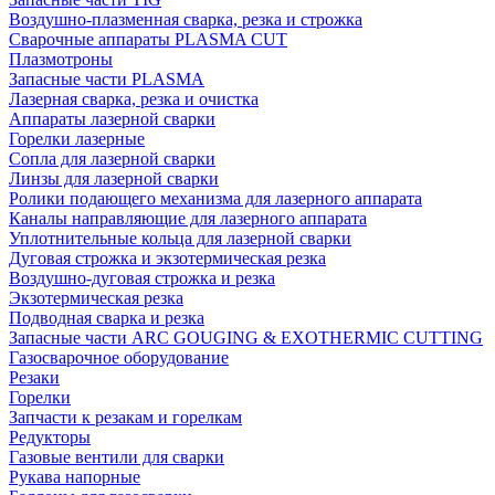
Воздушно-плазменная сварка, резка и строжка
Сварочные аппараты PLASMA CUT
Плазмотроны
Запасные части PLASMA
Лазерная сварка, резка и очистка
Аппараты лазерной сварки
Горелки лазерные
Сопла для лазерной сварки
Линзы для лазерной сварки
Ролики подающего механизма для лазерного аппарата
Каналы направляющие для лазерного аппарата
Уплотнительные кольца для лазерной сварки
Дуговая строжка и экзотермическая резка
Воздушно-дуговая строжка и резка
Экзотермическая резка
Подводная сварка и резка
Запасные части ARC GOUGING & EXOTHERMIC CUTTING
Газосварочное оборудование
Резаки
Горелки
Запчасти к резакам и горелкам
Редукторы
Газовые вентили для сварки
Рукава напорные