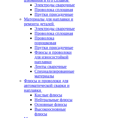
алюминия и его сплавов
Электроды сварочные
Проволока сплошная
Прутки присадочные
Материалы для наплавки и
ремонта деталей
Электроды сварочные
Проволока сплошная
Проволока
порошковая
Прутки присадочные
Флюсы и проволоки
для износостойкой
наплавки
Ленты сварочные
Специализированные
материалы
Флюсы и проволоки для
автоматической сварки и
наплавки
Кислые флюсы
Нейтральные флюсы
Основные флюсы
Высокоосновные
флюсы