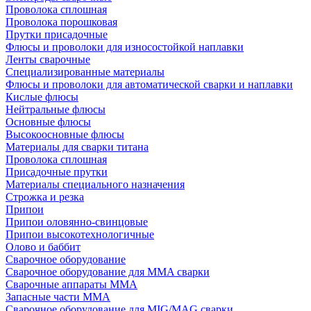
Проволока сплошная
Проволока порошковая
Прутки присадочные
Флюсы и проволоки для износостойкой наплавки
Ленты сварочные
Специализированные материалы
Флюсы и проволоки для автоматической сварки и наплавки
Кислые флюсы
Нейтральные флюсы
Основные флюсы
Высокоосновные флюсы
Материалы для сварки титана
Проволока сплошная
Присадочные прутки
Материалы специального назначения
Строжка и резка
Припои
Припои оловянно-свинцовые
Припои высокотехнологичные
Олово и баббит
Сварочное оборудование
Сварочное оборудование для MMA сварки
Сварочные аппараты MMA
Запасные части MMA
Сварочное оборудование для MIG/MAG сварки