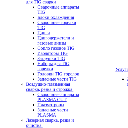
для TIG сварки
Сварочные аппараты
TIG
Блоки охлаждения
Сварочные горелки
TIG
Цанги
Цангодержатели и
газовые линзы
Сопло газовое TIG
Изоляторы TIG
Заглушки TIG
Наборы для TIG
горелки
Услуг
Головки TIG горелок
Запасные части TIG
Воздушно-плазменная
сварка, резка и строжка
Сварочные аппараты
PLASMA CUT
Плазмотроны
Запасные части
PLASMA
Лазерная сварка, резка и
очистка