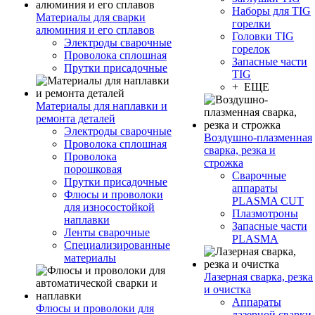
Наборы для TIG
Материалы для сварки
горелки
алюминия и его сплавов
Головки TIG
Электроды сварочные
горелок
Проволока сплошная
Запасные части
Прутки присадочные
TIG
+ ЕЩЕ
Материалы для наплавки и
ремонта деталей
Электроды сварочные
Воздушно-плазменная
Проволока сплошная
сварка, резка и
Проволока
строжка
порошковая
Сварочные
Прутки присадочные
аппараты
Флюсы и проволоки
PLASMA CUT
для износостойкой
Плазмотроны
наплавки
Запасные части
Ленты сварочные
PLASMA
Специализированные
материалы
Лазерная сварка, резка
и очистка
Аппараты
Флюсы и проволоки для
лазерной сварки