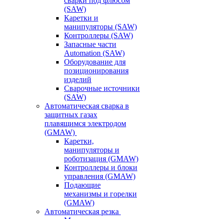
сварки под флюсом
(SAW)
Каретки и
манипуляторы (SAW)
Контроллеры (SAW)
Запасные части
Automation (SAW)
Оборудование для
позиционирования
изделий
Сварочные источники
(SAW)
Автоматическая сварка в
защитных газах
плавящимся электродом
(GMAW)
Каретки,
манипуляторы и
роботизация (GMAW)
Контроллеры и блоки
управления (GMAW)
Подающие
механизмы и горелки
(GMAW)
Автоматическая резка