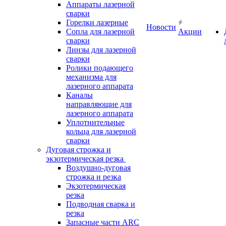
Аппараты лазерной
сварки
Горелки лазерные
Новости
Сопла для лазерной
Акции
сварки
Линзы для лазерной
сварки
Ролики подающего
механизма для
лазерного аппарата
Каналы
направляющие для
лазерного аппарата
Уплотнительные
кольца для лазерной
сварки
Дуговая строжка и
экзотермическая резка
Воздушно-дуговая
строжка и резка
Экзотермическая
резка
Подводная сварка и
резка
Запасные части ARC