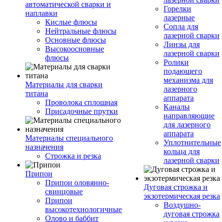
автоматической сварки и
Горелки
наплавки
лазерные
Кислые флюсы
Сопла для
Нейтральные флюсы
лазерной сварки
Основные флюсы
Линзы для
Высокоосновные
лазерной сварки
флюсы
Ролики
подающего
механизма для
Материалы для сварки
лазерного
титана
аппарата
Проволока сплошная
Каналы
Присадочные прутки
направляющие
для лазерного
аппарата
Материалы специального
Уплотнительные
назначения
кольца для
Строжка и резка
лазерной сварки
Припои
Припои оловянно-
Дуговая строжка и
свинцовые
экзотермическая резка
Припои
Воздушно-
высокотехнологичные
дуговая строжка
Олово и баббит