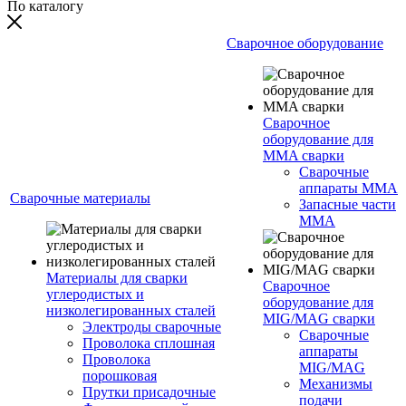
По каталогу
Сварочное оборудование
Сварочное
оборудование для
MMA сварки
Сварочные
аппараты MMA
Сварочные материалы
Запасные части
MMA
Материалы для сварки
Сварочное
углеродистых и
оборудование для
низколегированных сталей
MIG/MAG сварки
Электроды сварочные
Сварочные
Проволока сплошная
аппараты
Проволока
MIG/MAG
порошковая
Механизмы
Прутки присадочные
подачи