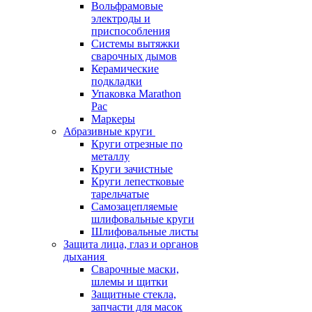
Вольфрамовые
электроды и
приспособления
Системы вытяжки
сварочных дымов
Керамические
подкладки
Упаковка Marathon
Pac
Маркеры
Абразивные круги
Круги отрезные по
металлу
Круги зачистные
Круги лепестковые
тарельчатые
Самозацепляемые
шлифовальные круги
Шлифовальные листы
Защита лица, глаз и органов
дыхания
Сварочные маски,
шлемы и щитки
Защитные стекла,
запчасти для масок