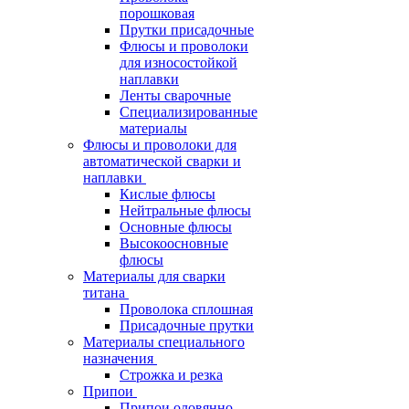
порошковая
Прутки присадочные
Флюсы и проволоки
для износостойкой
наплавки
Ленты сварочные
Специализированные
материалы
Флюсы и проволоки для
автоматической сварки и
наплавки
Кислые флюсы
Нейтральные флюсы
Основные флюсы
Высокоосновные
флюсы
Материалы для сварки
титана
Проволока сплошная
Присадочные прутки
Материалы специального
назначения
Строжка и резка
Припои
Припои оловянно-