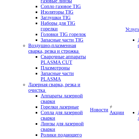
газовые линзы
Сопло газовое TIG
Изоляторы TIG
Заглушки TIG
Наборы для TIG
горелки
Услуг
Головки TIG горелок
Запасные части TIG
Воздушно-плазменная
сварка, резка и строжка
Сварочные аппараты
PLASMA CUT
Плазмотроны
Запасные части
PLASMA
Лазерная сварка, резка и
очистка
Аппараты лазерной
сварки
Горелки лазерные
Новости
Сопла для лазерной
Акции
сварки
Линзы для лазерной
сварки
Ролики подающего