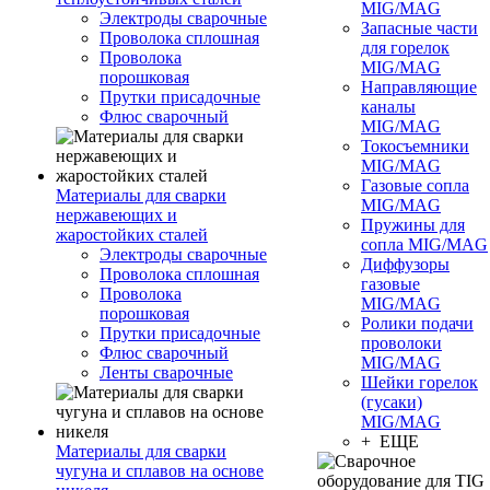
MIG/MAG
Электроды сварочные
Запасные части
Проволока сплошная
для горелок
Проволока
MIG/MAG
порошковая
Направляющие
Прутки присадочные
каналы
Флюс сварочный
MIG/MAG
Токосъемники
MIG/MAG
Газовые сопла
Материалы для сварки
MIG/MAG
нержавеющих и
Пружины для
жаростойких сталей
сопла MIG/MAG
Электроды сварочные
Диффузоры
Проволока сплошная
газовые
Проволока
MIG/MAG
порошковая
Ролики подачи
Прутки присадочные
проволоки
Флюс сварочный
MIG/MAG
Ленты сварочные
Шейки горелок
(гусаки)
MIG/MAG
+ ЕЩЕ
Материалы для сварки
чугуна и сплавов на основе