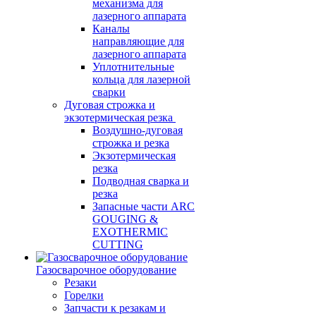
механизма для
лазерного аппарата
Каналы
направляющие для
лазерного аппарата
Уплотнительные
кольца для лазерной
сварки
Дуговая строжка и
экзотермическая резка
Воздушно-дуговая
строжка и резка
Экзотермическая
резка
Подводная сварка и
резка
Запасные части ARC
GOUGING &
EXOTHERMIC
CUTTING
Газосварочное оборудование
Резаки
Горелки
Запчасти к резакам и