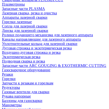
Плазмотроны
Запасные части PLASMA
Лазерная сварка, резка и очистка
Аппараты лазерной сварки
Горелки лазерные
Сопла для лазерной сварки
Линзы для лазерной сварки
Ролики подающего механизма для лазерного аппарата
Каналы направляющие для лазерного аппарата
Уплотнительные кольца для лазерной сварки
Дуговая строжка и экзотермическая резка
Воздушно-дуговая строжка и резка
Экзотермическая резка
Подводная сварка и резка
Запасные части ARC GOUGING & EXOTHERMIC CUTTING
Газосварочное оборудование
Резаки
Горелки
Запчасти к резакам и горелкам
Редукторы
Газовые вентили для сварки
Рукава напорные
Баллоны для газосварки
Манометры