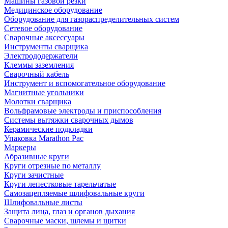
Машины газовой резки
Медицинское оборудование
Оборудование для газораспределительных систем
Сетевое оборудование
Сварочные аксессуары
Инструменты сварщика
Электрододержатели
Клеммы заземления
Сварочный кабель
Инструмент и вспомогательное оборудование
Магнитные угольники
Молотки сварщика
Вольфрамовые электроды и приспособления
Системы вытяжки сварочных дымов
Керамические подкладки
Упаковка Marathon Pac
Маркеры
Абразивные круги
Круги отрезные по металлу
Круги зачистные
Круги лепестковые тарельчатые
Самозацепляемые шлифовальные круги
Шлифовальные листы
Защита лица, глаз и органов дыхания
Сварочные маски, шлемы и щитки