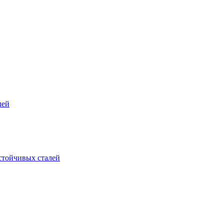
лей
стойчивых сталей