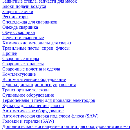
Защитные стекла, запчасти для масок
Блоки подачи воздуха
Защитные очки
Респираторы
Спецодежда для сварщиков
Одежда сварщика
Обувь сварщика
Перчатки сварочные
Химические материалы для сварки
Травильные пасты, спреи, флюсы
Прочее
Сварочные шторы
Сварочные занавесы
Сварочные полотна и одеяла
Комплектующие
Вспомогательное оборудование
Пульты дистанционного управления
Транспортные тележки
Сушильное оборудование
Термопеналы и печи для прокалки электродов
Бункеры для хранения флюсов
Автоматическое оборудование
Автоматическая сварка под слоем флюса (SAW)
Головки и горелки (SAW)
Дополнительные оснащение и опции для оборудования автома