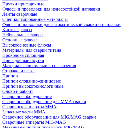
Прутки присадочные
Флюсы и проволоки для износостойкой наплавки
Ленты сварочные
Специализированные материалы
Флюсы и проволоки для автоматической сварки и наплавки
Кислые флюсы
Нейтральные флюсы
Основные флюсы
Высокоосновные флюсы
Материалы для сварки титана
Проволока сплошная
Присадочные прутки
Материалы специального назначения
Строжка и резка
Припои
Припои оловянно-свинцовые
Припои высокотехнологичные
Олово и баббит
Сварочное оборудование
Сварочное оборудование для MMA сварки
Сварочные аппараты MMA
Запасные части MMA
Сварочное оборудование для MIG/MAG сварки
Сварочные аппараты MIG/MAG
Механизмы подачи проволоки MIG/MAG