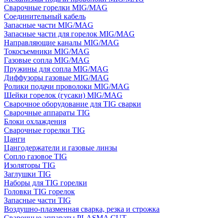
Сварочные горелки MIG/MAG
Соединительный кабель
Запасные части MIG/MAG
Запасные части для горелок MIG/MAG
Направляющие каналы MIG/MAG
Токосъемники MIG/MAG
Газовые сопла MIG/MAG
Пружины для сопла MIG/MAG
Диффузоры газовые MIG/MAG
Ролики подачи проволоки MIG/MAG
Шейки горелок (гусаки) MIG/MAG
Сварочное оборудование для TIG сварки
Сварочные аппараты TIG
Блоки охлаждения
Сварочные горелки TIG
Цанги
Цангодержатели и газовые линзы
Сопло газовое TIG
Изоляторы TIG
Заглушки TIG
Наборы для TIG горелки
Головки TIG горелок
Запасные части TIG
Воздушно-плазменная сварка, резка и строжка
Сварочные аппараты PLASMA CUT