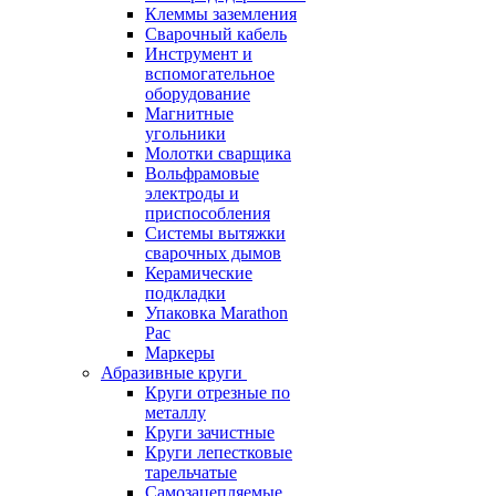
Клеммы заземления
Сварочный кабель
Инструмент и
вспомогательное
оборудование
Магнитные
угольники
Молотки сварщика
Вольфрамовые
электроды и
приспособления
Системы вытяжки
сварочных дымов
Керамические
подкладки
Упаковка Marathon
Pac
Маркеры
Абразивные круги
Круги отрезные по
металлу
Круги зачистные
Круги лепестковые
тарельчатые
Самозацепляемые