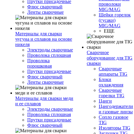
Прутки присадочные
проволоки
Флюс сварочный
MIG/MAG
Ленты сварочные
Шейки горелок
(гусаки)
MIG/MAG
+ ЕЩЕ
Материалы для сварки
чугуна и сплавов на основе
никеля
Электроды сварочные
Сварочное
Проволока сплошная
оборудование для TIG
Проволока
сварки
порошковая
Сварочные
Прутки присадочные
аппараты TIG
Флюс сварочный
Блоки
Ленты сварочные
охлаждения
Сварочные
горелки TIG
Материалы для сварки меди
Цанги
и ее сплавов
Цангодержатели
Электроды сварочные
и газовые линзы
Проволока сплошная
Сопло газовое
Прутки присадочные
TIG
Флюс сварочный
Изоляторы TIG
Заглушки TIG