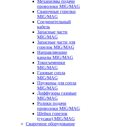
Механизмы подачи
проволоки MIG/MAG
Сварочные горелки
MIG/MAG
Соединительный
кабель
Запасные части
MIG/MAG
Запасные части для
горелок MIG/MAG
Направляющие
каналы MIG/MAG
Токосъемники
MIG/MAG
Газовые сопла
MIG/MAG
Пружины для сопла
MIG/MAG
Диффузоры газовые
MIG/MAG
Ролики подачи
проволоки MIG/MAG
Шейки горелок
(гусаки) MIG/MAG
Сварочное оборудование