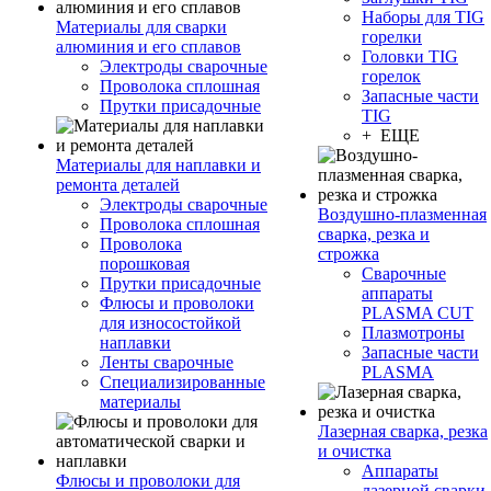
Наборы для TIG
Материалы для сварки
горелки
алюминия и его сплавов
Головки TIG
Электроды сварочные
горелок
Проволока сплошная
Запасные части
Прутки присадочные
TIG
+ ЕЩЕ
Материалы для наплавки и
ремонта деталей
Электроды сварочные
Воздушно-плазменная
Проволока сплошная
сварка, резка и
Проволока
строжка
порошковая
Сварочные
Прутки присадочные
аппараты
Флюсы и проволоки
PLASMA CUT
для износостойкой
Плазмотроны
наплавки
Запасные части
Ленты сварочные
PLASMA
Специализированные
материалы
Лазерная сварка, резка
и очистка
Аппараты
Флюсы и проволоки для
лазерной сварки