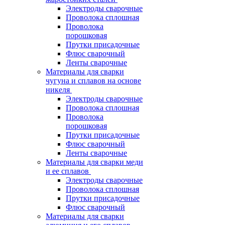
Электроды сварочные
Проволока сплошная
Проволока
порошковая
Прутки присадочные
Флюс сварочный
Ленты сварочные
Материалы для сварки
чугуна и сплавов на основе
никеля
Электроды сварочные
Проволока сплошная
Проволока
порошковая
Прутки присадочные
Флюс сварочный
Ленты сварочные
Материалы для сварки меди
и ее сплавов
Электроды сварочные
Проволока сплошная
Прутки присадочные
Флюс сварочный
Материалы для сварки