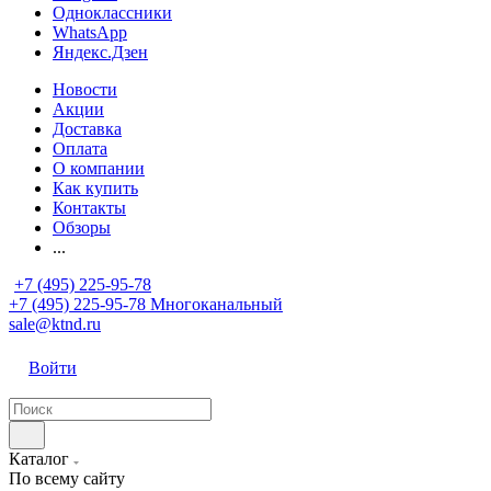
Одноклассники
WhatsApp
Яндекс.Дзен
Новости
Акции
Доставка
Оплата
О компании
Как купить
Контакты
Обзоры
...
+7 (495) 225-95-78
+7 (495) 225-95-78
Многоканальный
sale@ktnd.ru
Войти
Каталог
По всему сайту