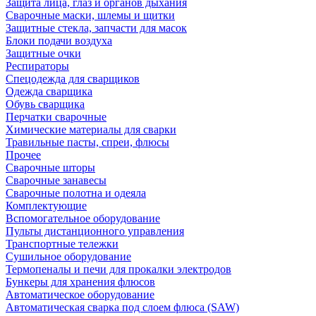
Защита лица, глаз и органов дыхания
Сварочные маски, шлемы и щитки
Защитные стекла, запчасти для масок
Блоки подачи воздуха
Защитные очки
Респираторы
Спецодежда для сварщиков
Одежда сварщика
Обувь сварщика
Перчатки сварочные
Химические материалы для сварки
Травильные пасты, спреи, флюсы
Прочее
Сварочные шторы
Сварочные занавесы
Сварочные полотна и одеяла
Комплектующие
Вспомогательное оборудование
Пульты дистанционного управления
Транспортные тележки
Сушильное оборудование
Термопеналы и печи для прокалки электродов
Бункеры для хранения флюсов
Автоматическое оборудование
Автоматическая сварка под слоем флюса (SAW)