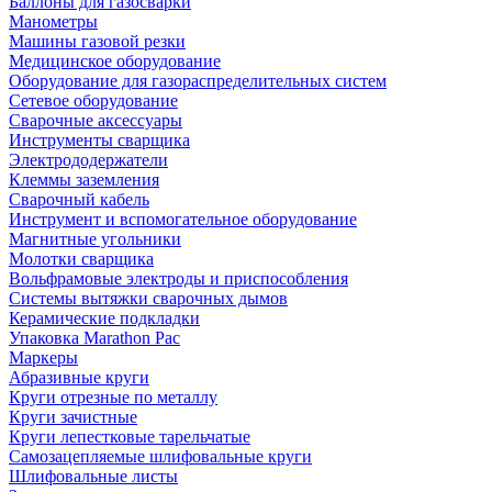
Баллоны для газосварки
Манометры
Машины газовой резки
Медицинское оборудование
Оборудование для газораспределительных систем
Сетевое оборудование
Сварочные аксессуары
Инструменты сварщика
Электрододержатели
Клеммы заземления
Сварочный кабель
Инструмент и вспомогательное оборудование
Магнитные угольники
Молотки сварщика
Вольфрамовые электроды и приспособления
Системы вытяжки сварочных дымов
Керамические подкладки
Упаковка Marathon Pac
Маркеры
Абразивные круги
Круги отрезные по металлу
Круги зачистные
Круги лепестковые тарельчатые
Самозацепляемые шлифовальные круги
Шлифовальные листы