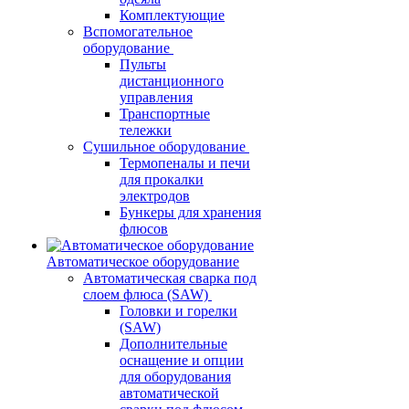
Комплектующие
Вспомогательное
оборудование
Пульты
дистанционного
управления
Транспортные
тележки
Сушильное оборудование
Термопеналы и печи
для прокалки
электродов
Бункеры для хранения
флюсов
Автоматическое оборудование
Автоматическая сварка под
слоем флюса (SAW)
Головки и горелки
(SAW)
Дополнительные
оснащение и опции
для оборудования
автоматической