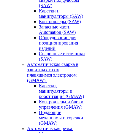
сварки под флюсом
(SAW)
Каретки и
манипуляторы (SAW)
Контроллеры (SAW)
Запасные части
Automation (SAW)
Оборудование для
позиционирования
изделий
Сварочные источники
(SAW)
Автоматическая сварка в
защитных газах
плавящимся электродом
(GMAW)
Каретки,
манипуляторы и
роботизация (GMAW)
Контроллеры и блоки
управления (GMAW)
Подающие
механизмы и горелки
(GMAW)
Автоматическая резка