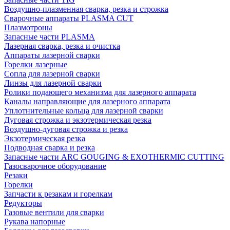
Воздушно-плазменная сварка, резка и строжка
Сварочные аппараты PLASMA CUT
Плазмотроны
Запасные части PLASMA
Лазерная сварка, резка и очистка
Аппараты лазерной сварки
Горелки лазерные
Сопла для лазерной сварки
Линзы для лазерной сварки
Ролики подающего механизма для лазерного аппарата
Каналы направляющие для лазерного аппарата
Уплотнительные кольца для лазерной сварки
Дуговая строжка и экзотермическая резка
Воздушно-дуговая строжка и резка
Экзотермическая резка
Подводная сварка и резка
Запасные части ARC GOUGING & EXOTHERMIC CUTTING
Газосварочное оборудование
Резаки
Горелки
Запчасти к резакам и горелкам
Редукторы
Газовые вентили для сварки
Рукава напорные