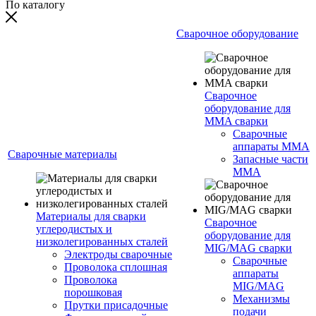
По каталогу
Сварочное оборудование
Сварочное
оборудование для
MMA сварки
Сварочные
аппараты MMA
Сварочные материалы
Запасные части
MMA
Материалы для сварки
Сварочное
углеродистых и
оборудование для
низколегированных сталей
MIG/MAG сварки
Электроды сварочные
Сварочные
Проволока сплошная
аппараты
Проволока
MIG/MAG
порошковая
Механизмы
Прутки присадочные
подачи