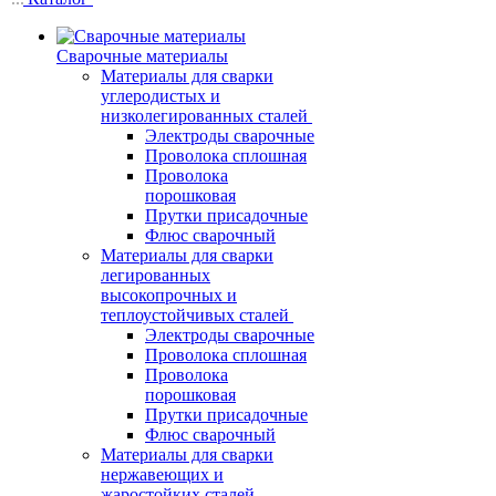
Сварочные материалы
Материалы для сварки
углеродистых и
низколегированных сталей
Электроды сварочные
Проволока сплошная
Проволока
порошковая
Прутки присадочные
Флюс сварочный
Материалы для сварки
легированных
высокопрочных и
теплоустойчивых сталей
Электроды сварочные
Проволока сплошная
Проволока
порошковая
Прутки присадочные
Флюс сварочный
Материалы для сварки
нержавеющих и
жаростойких сталей