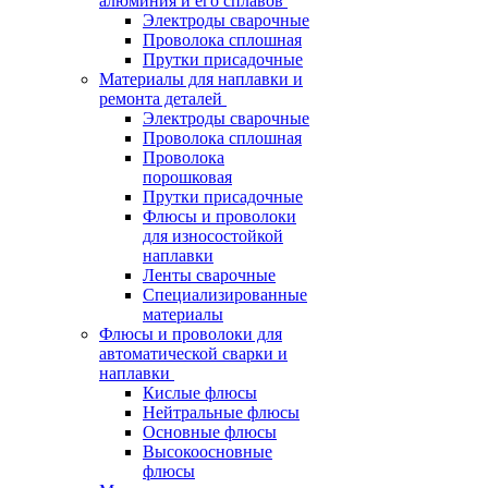
алюминия и его сплавов
Электроды сварочные
Проволока сплошная
Прутки присадочные
Материалы для наплавки и
ремонта деталей
Электроды сварочные
Проволока сплошная
Проволока
порошковая
Прутки присадочные
Флюсы и проволоки
для износостойкой
наплавки
Ленты сварочные
Специализированные
материалы
Флюсы и проволоки для
автоматической сварки и
наплавки
Кислые флюсы
Нейтральные флюсы
Основные флюсы
Высокоосновные
флюсы