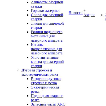
Аппараты лазерной
сварки
Горелки лазерные
Новости
Сопла для лазерной
Акции
сварки
Линзы для лазерной
сварки
Ролики подающего
механизма для
лазерного аппарата
Каналы
направляющие для
лазерного аппарата
Уплотнительные
кольца для лазерной
сварки
Дуговая строжка и
экзотермическая резка
Воздушно-дуговая
строжка и резка
Экзотермическая
резка
Подводная сварка и
резка
Запасные части ARC