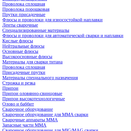
Проволока сплошная
Проволока порошковая
Прутки присадочные
Флюсы и проволоки для износостойкой наплавки
Ленты сварочные
Специализированные материалы
Флюсы и проволоки для автоматической сварки и наплавки
Кислые флюсы
Нейтральные флюсы
Основные флюсы
Высокоосновные флюсы
Материалы для сварки титана
Проволока сплошная
Присадочные прутки
Материалы специального назначения
Строжка и резка
Припои
Припои оловянно-свинцовые
Припои высокотехнологичные
Олово и баббит
Сварочное оборудование
Сварочное оборудование для MMA сварки
Сварочные аппараты MMA
Запасные части MMA
Сварочное оборудование для MIG/MAG сварки