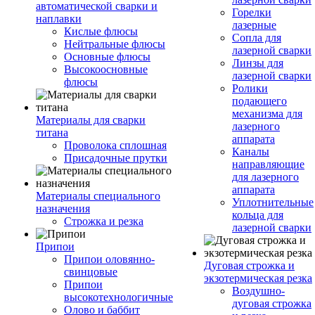
автоматической сварки и
Горелки
наплавки
лазерные
Кислые флюсы
Сопла для
Нейтральные флюсы
лазерной сварки
Основные флюсы
Линзы для
Высокоосновные
лазерной сварки
флюсы
Ролики
подающего
механизма для
Материалы для сварки
лазерного
титана
аппарата
Проволока сплошная
Каналы
Присадочные прутки
направляющие
для лазерного
аппарата
Материалы специального
Уплотнительные
назначения
кольца для
Строжка и резка
лазерной сварки
Припои
Припои оловянно-
Дуговая строжка и
свинцовые
экзотермическая резка
Припои
Воздушно-
высокотехнологичные
дуговая строжка
Олово и баббит