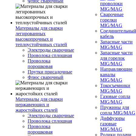
Флюс сварочный
проволоки
MIG/MAG
Сварочные
горелки
MIG/MAG
Материалы для сварки
Соединительны
легированных
кабель
высокопрочных и
Запасные части
теплоустойчивых сталей
MIG/MAG
Электроды сварочные
Запасные части
Проволока сплошная
для горелок
Проволока
MIG/MAG
порошковая
Направляющие
Прутки присадочные
каналы
Флюс сварочный
MIG/MAG
Токосъемники
MIG/MAG
Газовые сопла
Материалы для сварки
MIG/MAG
нержавеющих и
Пружины для
жаростойких сталей
сопла MIG/MAG
Электроды сварочные
Диффузоры
Проволока сплошная
газовые
Проволока
MIG/MAG
порошковая
Ролики подачи