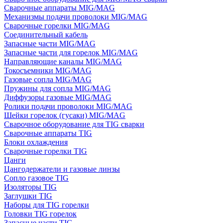
Сварочные аппараты MIG/MAG
Механизмы подачи проволоки MIG/MAG
Сварочные горелки MIG/MAG
Соединительный кабель
Запасные части MIG/MAG
Запасные части для горелок MIG/MAG
Направляющие каналы MIG/MAG
Токосъемники MIG/MAG
Газовые сопла MIG/MAG
Пружины для сопла MIG/MAG
Диффузоры газовые MIG/MAG
Ролики подачи проволоки MIG/MAG
Шейки горелок (гусаки) MIG/MAG
Сварочное оборудование для TIG сварки
Сварочные аппараты TIG
Блоки охлаждения
Сварочные горелки TIG
Цанги
Цангодержатели и газовые линзы
Сопло газовое TIG
Изоляторы TIG
Заглушки TIG
Наборы для TIG горелки
Головки TIG горелок
Запасные части TIG