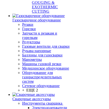
GOUGING &
EXOTHERMIC
CUTTING
Газосварочное оборудование
Резаки
Горелки
Запчасти к резакам и
горелкам
Редукторы
Газовые вентили для сварки
Рукава напорные
Баллоны для газосварки
Манометры
Машины газовой резки
Медицинское оборудование
Оборудование для
газораспределительных
систем
Сетевое оборудование
+ ЕЩЕ 2
Сварочные аксессуары
Инструменты сварщика
Электрододержатели