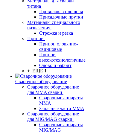
Материалы для сварки
титана
Проволока сплошная
Присадочные прутки
Материалы специального
назначения
Строжка и резка
Припои
Припои оловянно-
свинцовые
Припои
высокотехнологичные
Олово и баббит
+ ЕЩЕ 1
Сварочное оборудование
Сварочное оборудование
для MMA сварки
Сварочные аппараты
MMA
Запасные части MMA
Сварочное оборудование
для MIG/MAG сварки
Сварочные аппараты
MIG/MAG