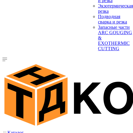
и резка
Экзотермическая
резка
Подводная
сварка и резка
Запасные части
ARC GOUGING
&
EXOTHERMIC
CUTTING
Каталог