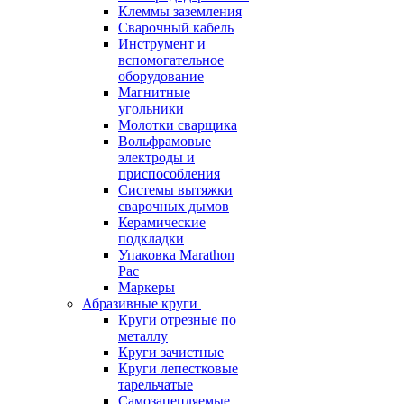
Клеммы заземления
Сварочный кабель
Инструмент и
вспомогательное
оборудование
Магнитные
угольники
Молотки сварщика
Вольфрамовые
электроды и
приспособления
Системы вытяжки
сварочных дымов
Керамические
подкладки
Упаковка Marathon
Pac
Маркеры
Абразивные круги
Круги отрезные по
металлу
Круги зачистные
Круги лепестковые
тарельчатые
Самозацепляемые