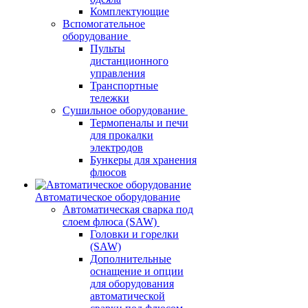
Комплектующие
Вспомогательное
оборудование
Пульты
дистанционного
управления
Транспортные
тележки
Сушильное оборудование
Термопеналы и печи
для прокалки
электродов
Бункеры для хранения
флюсов
Автоматическое оборудование
Автоматическая сварка под
слоем флюса (SAW)
Головки и горелки
(SAW)
Дополнительные
оснащение и опции
для оборудования
автоматической