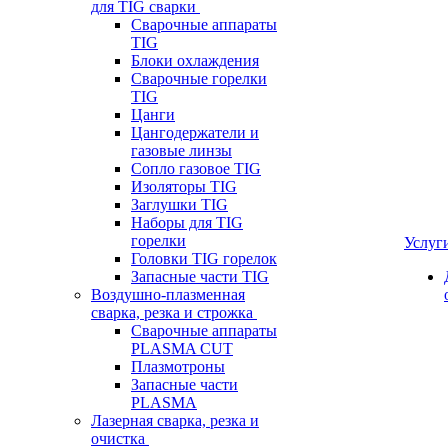
для TIG сварки
Сварочные аппараты
TIG
Блоки охлаждения
Сварочные горелки
TIG
Цанги
Цангодержатели и
газовые линзы
Сопло газовое TIG
Изоляторы TIG
Заглушки TIG
Наборы для TIG
горелки
Услуг
Головки TIG горелок
Запасные части TIG
Воздушно-плазменная
сварка, резка и строжка
Сварочные аппараты
PLASMA CUT
Плазмотроны
Запасные части
PLASMA
Лазерная сварка, резка и
очистка