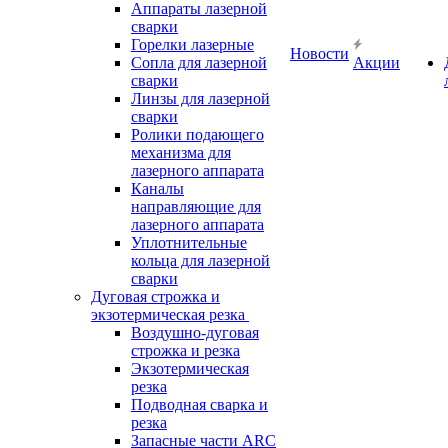
Аппараты лазерной
сварки
Горелки лазерные
Новости
Сопла для лазерной
Акции
сварки
Линзы для лазерной
сварки
Ролики подающего
механизма для
лазерного аппарата
Каналы
направляющие для
лазерного аппарата
Уплотнительные
кольца для лазерной
сварки
Дуговая строжка и
экзотермическая резка
Воздушно-дуговая
строжка и резка
Экзотермическая
резка
Подводная сварка и
резка
Запасные части ARC