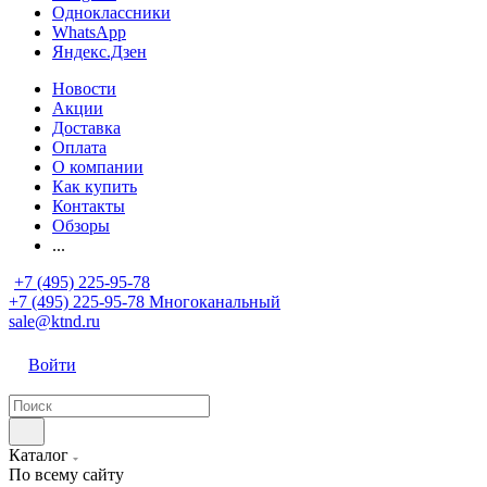
Одноклассники
WhatsApp
Яндекс.Дзен
Новости
Акции
Доставка
Оплата
О компании
Как купить
Контакты
Обзоры
...
+7 (495) 225-95-78
+7 (495) 225-95-78
Многоканальный
sale@ktnd.ru
Войти
Каталог
По всему сайту