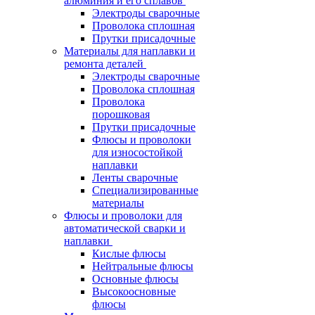
алюминия и его сплавов
Электроды сварочные
Проволока сплошная
Прутки присадочные
Материалы для наплавки и
ремонта деталей
Электроды сварочные
Проволока сплошная
Проволока
порошковая
Прутки присадочные
Флюсы и проволоки
для износостойкой
наплавки
Ленты сварочные
Специализированные
материалы
Флюсы и проволоки для
автоматической сварки и
наплавки
Кислые флюсы
Нейтральные флюсы
Основные флюсы
Высокоосновные
флюсы