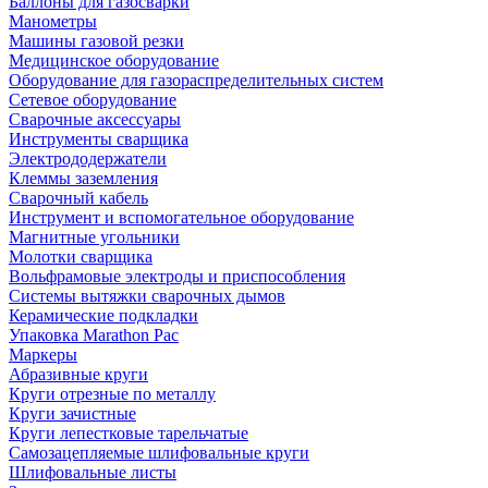
Баллоны для газосварки
Манометры
Машины газовой резки
Медицинское оборудование
Оборудование для газораспределительных систем
Сетевое оборудование
Сварочные аксессуары
Инструменты сварщика
Электрододержатели
Клеммы заземления
Сварочный кабель
Инструмент и вспомогательное оборудование
Магнитные угольники
Молотки сварщика
Вольфрамовые электроды и приспособления
Системы вытяжки сварочных дымов
Керамические подкладки
Упаковка Marathon Pac
Маркеры
Абразивные круги
Круги отрезные по металлу
Круги зачистные
Круги лепестковые тарельчатые
Самозацепляемые шлифовальные круги
Шлифовальные листы