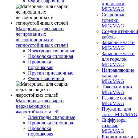
Флюс сварочный
проволоки
MIG/MAG
Сварочные
горелки
MIG/MAG
Материалы для сварки
Соединительны
легированных
кабель
высокопрочных и
Запасные части
теплоустойчивых сталей
MIG/MAG
Электроды сварочные
Запасные части
Проволока сплошная
для горелок
Проволока
MIG/MAG
порошковая
Направляющие
Прутки присадочные
каналы
Флюс сварочный
MIG/MAG
Токосъемники
MIG/MAG
Газовые сопла
Материалы для сварки
MIG/MAG
нержавеющих и
Пружины для
жаростойких сталей
сопла MIG/MAG
Электроды сварочные
Диффузоры
Проволока сплошная
газовые
Проволока
MIG/MAG
порошковая
Ролики подачи