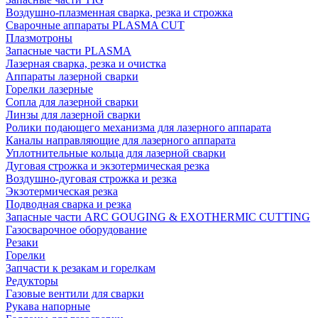
Воздушно-плазменная сварка, резка и строжка
Сварочные аппараты PLASMA CUT
Плазмотроны
Запасные части PLASMA
Лазерная сварка, резка и очистка
Аппараты лазерной сварки
Горелки лазерные
Сопла для лазерной сварки
Линзы для лазерной сварки
Ролики подающего механизма для лазерного аппарата
Каналы направляющие для лазерного аппарата
Уплотнительные кольца для лазерной сварки
Дуговая строжка и экзотермическая резка
Воздушно-дуговая строжка и резка
Экзотермическая резка
Подводная сварка и резка
Запасные части ARC GOUGING & EXOTHERMIC CUTTING
Газосварочное оборудование
Резаки
Горелки
Запчасти к резакам и горелкам
Редукторы
Газовые вентили для сварки
Рукава напорные