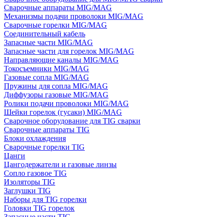
Сварочные аппараты MIG/MAG
Механизмы подачи проволоки MIG/MAG
Сварочные горелки MIG/MAG
Соединительный кабель
Запасные части MIG/MAG
Запасные части для горелок MIG/MAG
Направляющие каналы MIG/MAG
Токосъемники MIG/MAG
Газовые сопла MIG/MAG
Пружины для сопла MIG/MAG
Диффузоры газовые MIG/MAG
Ролики подачи проволоки MIG/MAG
Шейки горелок (гусаки) MIG/MAG
Сварочное оборудование для TIG сварки
Сварочные аппараты TIG
Блоки охлаждения
Сварочные горелки TIG
Цанги
Цангодержатели и газовые линзы
Сопло газовое TIG
Изоляторы TIG
Заглушки TIG
Наборы для TIG горелки
Головки TIG горелок
Запасные части TIG