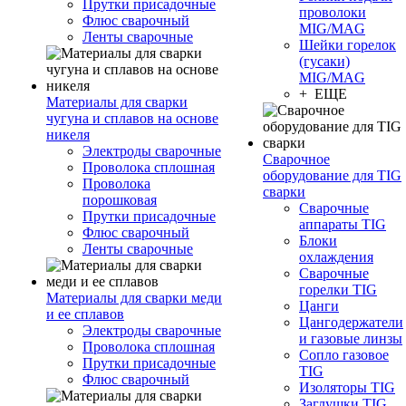
Прутки присадочные
проволоки
Флюс сварочный
MIG/MAG
Ленты сварочные
Шейки горелок
(гусаки)
MIG/MAG
+ ЕЩЕ
Материалы для сварки
чугуна и сплавов на основе
никеля
Электроды сварочные
Сварочное
Проволока сплошная
оборудование для TIG
Проволока
сварки
порошковая
Сварочные
Прутки присадочные
аппараты TIG
Флюс сварочный
Блоки
Ленты сварочные
охлаждения
Сварочные
горелки TIG
Материалы для сварки меди
Цанги
и ее сплавов
Цангодержатели
Электроды сварочные
и газовые линзы
Проволока сплошная
Сопло газовое
Прутки присадочные
TIG
Флюс сварочный
Изоляторы TIG
Заглушки TIG