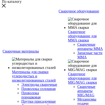
По каталогу
Сварочное оборудование
Сварочное
оборудование для
MMA сварки
Сварочные
аппараты MMA
Сварочные материалы
Запасные части
MMA
Материалы для сварки
Сварочное
углеродистых и
оборудование для
низколегированных сталей
MIG/MAG сварки
Электроды сварочные
Сварочные
Проволока сплошная
аппараты
Проволока
MIG/MAG
порошковая
Механизмы
Прутки присадочные
подачи