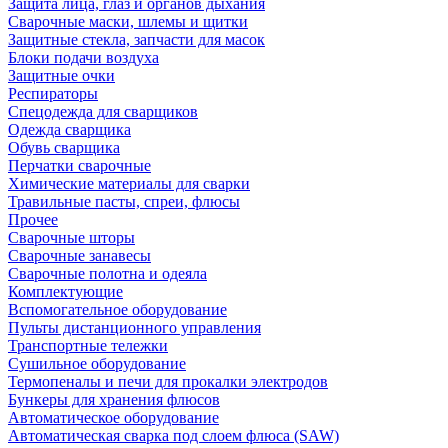
Защита лица, глаз и органов дыхания
Сварочные маски, шлемы и щитки
Защитные стекла, запчасти для масок
Блоки подачи воздуха
Защитные очки
Респираторы
Спецодежда для сварщиков
Одежда сварщика
Обувь сварщика
Перчатки сварочные
Химические материалы для сварки
Травильные пасты, спреи, флюсы
Прочее
Сварочные шторы
Сварочные занавесы
Сварочные полотна и одеяла
Комплектующие
Вспомогательное оборудование
Пульты дистанционного управления
Транспортные тележки
Сушильное оборудование
Термопеналы и печи для прокалки электродов
Бункеры для хранения флюсов
Автоматическое оборудование
Автоматическая сварка под слоем флюса (SAW)