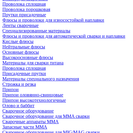
Проволока сплошная
Проволока порошковая
Прутки присадочные
Флюсы и проволоки для износостойкой наплавки
Ленты сварочные
Специализированные материалы
Флюсы и проволоки для автоматической сварки и наплавки
Кислые флюсы
Нейтральные флюсы
Основные флюсы
Высокоосновные флюсы
Материалы для сварки титана
Проволока сплошная
Присадочные прутки
Материалы специального назначения
Строжка и резка
Припои
Припои оловянно-свинцовые
Припои высокотехнологичные
Олово и баббит
Сварочное оборудование
Сварочное оборудование для MMA сварки
Сварочные аппараты MMA
Запасные части MMA
Сварочное оборудование для MIG/MAG сварки