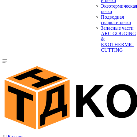
и резка
Экзотермическая
резка
Подводная
сварка и резка
Запасные части
ARC GOUGING
&
EXOTHERMIC
CUTTING
Каталог