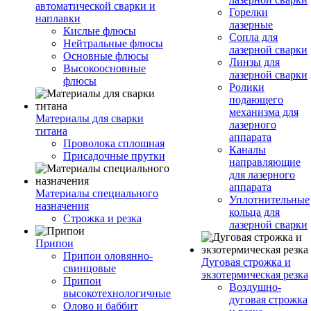
автоматической сварки и
Горелки
наплавки
лазерные
Кислые флюсы
Сопла для
Нейтральные флюсы
лазерной сварки
Основные флюсы
Линзы для
Высокоосновные
лазерной сварки
флюсы
Ролики
подающего
механизма для
Материалы для сварки
лазерного
титана
аппарата
Проволока сплошная
Каналы
Присадочные прутки
направляющие
для лазерного
аппарата
Материалы специального
Уплотнительные
назначения
кольца для
Строжка и резка
лазерной сварки
Припои
Припои оловянно-
Дуговая строжка и
свинцовые
экзотермическая резка
Припои
Воздушно-
высокотехнологичные
дуговая строжка
Олово и баббит