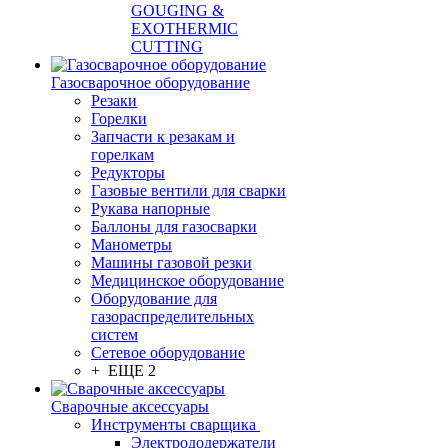
GOUGING &
EXOTHERMIC
CUTTING
Газосварочное оборудование
Резаки
Горелки
Запчасти к резакам и
горелкам
Редукторы
Газовые вентили для сварки
Рукава напорные
Баллоны для газосварки
Манометры
Машины газовой резки
Медицинское оборудование
Оборудование для
газораспределительных
систем
Сетевое оборудование
+ ЕЩЕ 2
Сварочные аксессуары
Инструменты сварщика
Электрододержатели