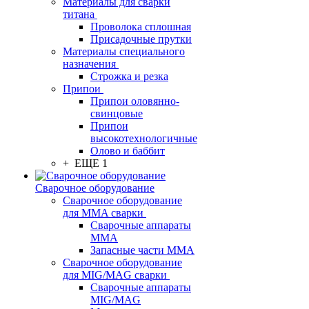
Материалы для сварки
титана
Проволока сплошная
Присадочные прутки
Материалы специального
назначения
Строжка и резка
Припои
Припои оловянно-
свинцовые
Припои
высокотехнологичные
Олово и баббит
+ ЕЩЕ 1
Сварочное оборудование
Сварочное оборудование
для MMA сварки
Сварочные аппараты
MMA
Запасные части MMA
Сварочное оборудование
для MIG/MAG сварки
Сварочные аппараты
MIG/MAG