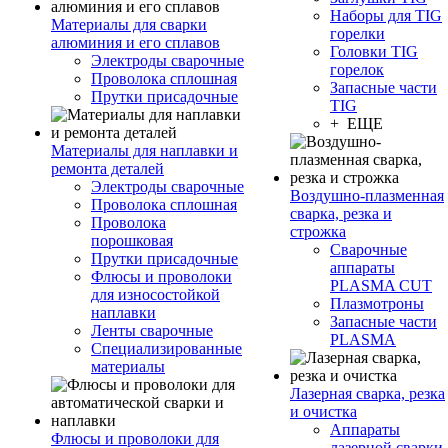
Наборы для TIG
Материалы для сварки
горелки
алюминия и его сплавов
Головки TIG
Электроды сварочные
горелок
Проволока сплошная
Запасные части
Прутки присадочные
TIG
+ ЕЩЕ
Материалы для наплавки и
ремонта деталей
Электроды сварочные
Воздушно-плазменная
Проволока сплошная
сварка, резка и
Проволока
строжка
порошковая
Сварочные
Прутки присадочные
аппараты
Флюсы и проволоки
PLASMA CUT
для износостойкой
Плазмотроны
наплавки
Запасные части
Ленты сварочные
PLASMA
Специализированные
материалы
Лазерная сварка, резка
и очистка
Аппараты
Флюсы и проволоки для
лазерной сварки