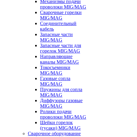
Механизмы подачи
проволоки MIG/MAG
Сварочные горелки
MIG/MAG
Соединительный
кабель
Запасные части
MIG/MAG
Запасные части для
горелок MIG/MAG
Направляющие
каналы MIG/MAG
Токосъемники
MIG/MAG
Газовые сопла
MIG/MAG
Пружины для сопла
MIG/MAG
Диффузоры газовые
MIG/MAG
Ролики подачи
проволоки MIG/MAG
Шейки горелок
(гусаки) MIG/MAG
Сварочное оборудование