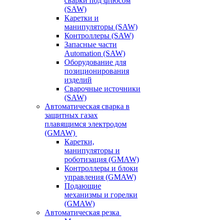
сварки под флюсом
(SAW)
Каретки и
манипуляторы (SAW)
Контроллеры (SAW)
Запасные части
Automation (SAW)
Оборудование для
позиционирования
изделий
Сварочные источники
(SAW)
Автоматическая сварка в
защитных газах
плавящимся электродом
(GMAW)
Каретки,
манипуляторы и
роботизация (GMAW)
Контроллеры и блоки
управления (GMAW)
Подающие
механизмы и горелки
(GMAW)
Автоматическая резка