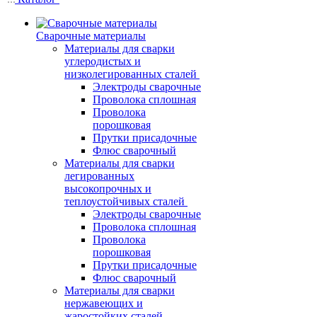
Сварочные материалы
Материалы для сварки
углеродистых и
низколегированных сталей
Электроды сварочные
Проволока сплошная
Проволока
порошковая
Прутки присадочные
Флюс сварочный
Материалы для сварки
легированных
высокопрочных и
теплоустойчивых сталей
Электроды сварочные
Проволока сплошная
Проволока
порошковая
Прутки присадочные
Флюс сварочный
Материалы для сварки
нержавеющих и
жаростойких сталей