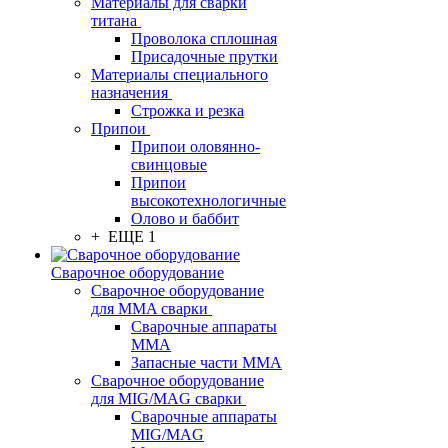
Материалы для сварки
титана
Проволока сплошная
Присадочные прутки
Материалы специального
назначения
Строжка и резка
Припои
Припои оловянно-
свинцовые
Припои
высокотехнологичные
Олово и баббит
+ ЕЩЕ 1
Сварочное оборудование
Сварочное оборудование
для MMA сварки
Сварочные аппараты
MMA
Запасные части MMA
Сварочное оборудование
для MIG/MAG сварки
Сварочные аппараты
MIG/MAG