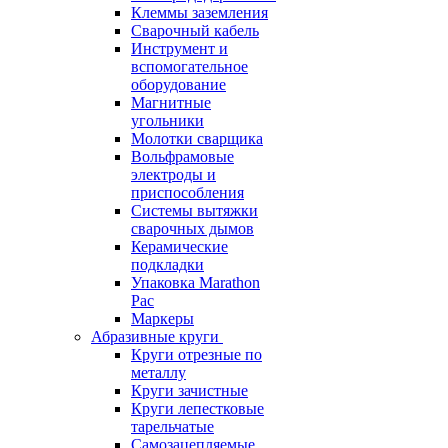
Клеммы заземления
Сварочный кабель
Инструмент и
вспомогательное
оборудование
Магнитные
угольники
Молотки сварщика
Вольфрамовые
электроды и
приспособления
Системы вытяжки
сварочных дымов
Керамические
подкладки
Упаковка Marathon
Pac
Маркеры
Абразивные круги
Круги отрезные по
металлу
Круги зачистные
Круги лепестковые
тарельчатые
Самозацепляемые