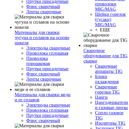
Прутки присадочные
проволоки
Флюс сварочный
MIG/MAG
Ленты сварочные
Шейки горелок
(гусаки)
MIG/MAG
+ ЕЩЕ
Материалы для сварки
чугуна и сплавов на основе
никеля
Электроды сварочные
Сварочное
Проволока сплошная
оборудование для TIG
Проволока
сварки
порошковая
Сварочные
Прутки присадочные
аппараты TIG
Флюс сварочный
Блоки
Ленты сварочные
охлаждения
Сварочные
горелки TIG
Материалы для сварки меди
Цанги
и ее сплавов
Цангодержатели
Электроды сварочные
и газовые линзы
Проволока сплошная
Сопло газовое
Прутки присадочные
TIG
Флюс сварочный
Изоляторы TIG
Заглушки TIG