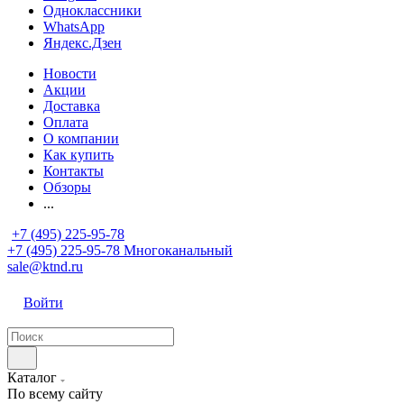
Одноклассники
WhatsApp
Яндекс.Дзен
Новости
Акции
Доставка
Оплата
О компании
Как купить
Контакты
Обзоры
...
+7 (495) 225-95-78
+7 (495) 225-95-78
Многоканальный
sale@ktnd.ru
Войти
Каталог
По всему сайту