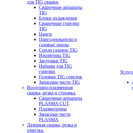
для TIG сварки
Сварочные аппараты
TIG
Блоки охлаждения
Сварочные горелки
TIG
Цанги
Цангодержатели и
газовые линзы
Сопло газовое TIG
Изоляторы TIG
Заглушки TIG
Наборы для TIG
горелки
Услуг
Головки TIG горелок
Запасные части TIG
Воздушно-плазменная
сварка, резка и строжка
Сварочные аппараты
PLASMA CUT
Плазмотроны
Запасные части
PLASMA
Лазерная сварка, резка и
очистка