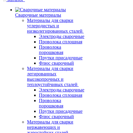
Сварочные материалы
Материалы для сварки
углеродистых и
низколегированных сталей
Электроды сварочные
Проволока сплошная
Проволока
порошковая
Прутки присадочные
Флюс сварочный
Материалы для сварки
легированных
высокопрочных и
теплоустойчивых сталей
Электроды сварочные
Проволока сплошная
Проволока
порошковая
Прутки присадочные
Флюс сварочный
Материалы для сварки
нержавеющих и
жаростойких сталей