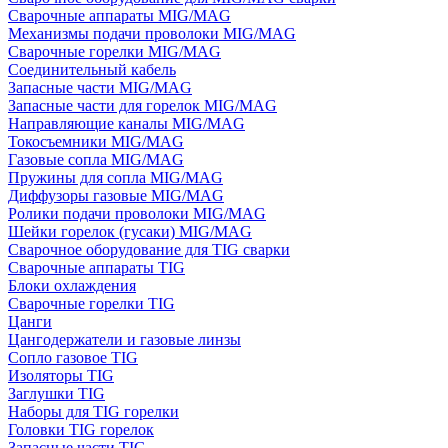
Сварочные аппараты MIG/MAG
Механизмы подачи проволоки MIG/MAG
Сварочные горелки MIG/MAG
Соединительный кабель
Запасные части MIG/MAG
Запасные части для горелок MIG/MAG
Направляющие каналы MIG/MAG
Токосъемники MIG/MAG
Газовые сопла MIG/MAG
Пружины для сопла MIG/MAG
Диффузоры газовые MIG/MAG
Ролики подачи проволоки MIG/MAG
Шейки горелок (гусаки) MIG/MAG
Сварочное оборудование для TIG сварки
Сварочные аппараты TIG
Блоки охлаждения
Сварочные горелки TIG
Цанги
Цангодержатели и газовые линзы
Сопло газовое TIG
Изоляторы TIG
Заглушки TIG
Наборы для TIG горелки
Головки TIG горелок
Запасные части TIG