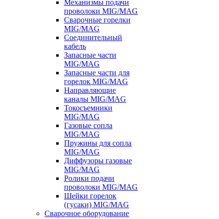
Механизмы подачи
проволоки MIG/MAG
Сварочные горелки
MIG/MAG
Соединительный
кабель
Запасные части
MIG/MAG
Запасные части для
горелок MIG/MAG
Направляющие
каналы MIG/MAG
Токосъемники
MIG/MAG
Газовые сопла
MIG/MAG
Пружины для сопла
MIG/MAG
Диффузоры газовые
MIG/MAG
Ролики подачи
проволоки MIG/MAG
Шейки горелок
(гусаки) MIG/MAG
Сварочное оборудование