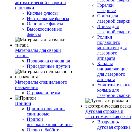
автоматической сварки и
Горелки
наплавки
лазерные
Кислые флюсы
Сопла для
Нейтральные флюсы
лазерной сварки
Основные флюсы
Линзы для
Высокоосновные
лазерной сварки
флюсы
Ролики
подающего
механизма для
Материалы для сварки
лазерного
титана
аппарата
Проволока сплошная
Каналы
Присадочные прутки
направляющие
для лазерного
аппарата
Материалы специального
Уплотнительные
назначения
кольца для
Строжка и резка
лазерной сварки
Припои
Припои оловянно-
Дуговая строжка и
свинцовые
экзотермическая резка
Припои
Воздушно-
высокотехнологичные
дуговая строжка
Олово и баббит