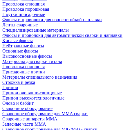
Проволока сплошная
Проволока порошковая
Прутки присадочные
Флюсы и проволоки для износостойкой наплавки
Ленты сварочные
Специализированные материалы
Флюсы и проволоки для автоматической сварки и наплавки
Кислые флюсы
Нейтральные флюсы
Основные флюсы
Высокоосновные флюсы
Материалы для сварки титана
Проволока сплошная
Присадочные прутки
Материалы специального назначения
Строжка и резка
Припои
Припои оловянно-свинцовые
Припои высокотехнологичные
Олово и баббит
Сварочное оборудование
Сварочное оборудование для MMA сварки
Сварочные аппараты MMA
Запасные части MMA
Сварочное оборудование для MIG/MAG сварки