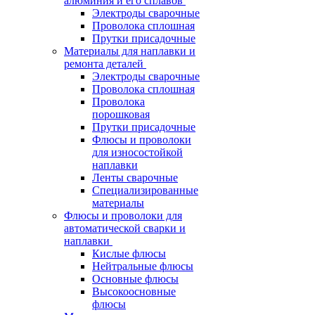
алюминия и его сплавов
Электроды сварочные
Проволока сплошная
Прутки присадочные
Материалы для наплавки и
ремонта деталей
Электроды сварочные
Проволока сплошная
Проволока
порошковая
Прутки присадочные
Флюсы и проволоки
для износостойкой
наплавки
Ленты сварочные
Специализированные
материалы
Флюсы и проволоки для
автоматической сварки и
наплавки
Кислые флюсы
Нейтральные флюсы
Основные флюсы
Высокоосновные
флюсы