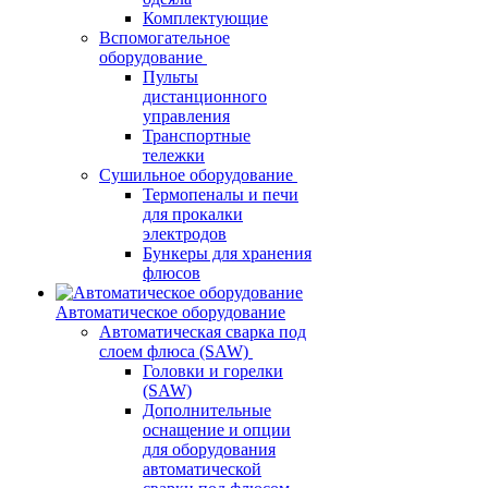
Комплектующие
Вспомогательное
оборудование
Пульты
дистанционного
управления
Транспортные
тележки
Сушильное оборудование
Термопеналы и печи
для прокалки
электродов
Бункеры для хранения
флюсов
Автоматическое оборудование
Автоматическая сварка под
слоем флюса (SAW)
Головки и горелки
(SAW)
Дополнительные
оснащение и опции
для оборудования
автоматической