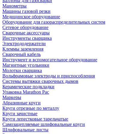
Баллоны для газосварки
Манометры
Машины газовой резки
Медицинское оборудование
Оборудование для газораспределительных систем
Сетевое оборудование
Сварочные аксессуары
Инструменты сварщика
Электрододержатели
Клеммы заземления
Сварочный кабель
Инструмент и вспомогательное оборудование
Магнитные угольники
Молотки сварщика
Вольфрамовые электроды и приспособления
Системы вытяжки сварочных дымов
Керамические подкладки
Упаковка Marathon Pac
Маркеры
Абразивные круги
Круги отрезные по металлу
Круги зачистные
Круги лепестковые тарельчатые
Самозацепляемые шлифовальные круги
Шлифовальные листы