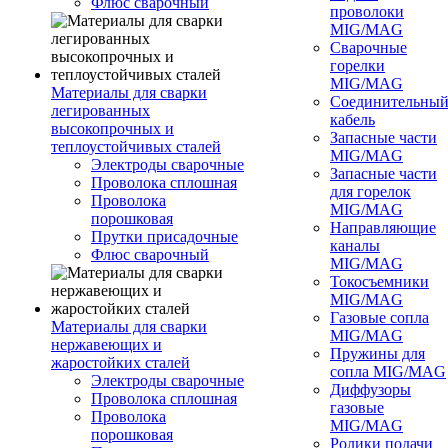
Флюс сварочный
проволоки
MIG/MAG
Сварочные
горелки
MIG/MAG
Материалы для сварки
Соединительны
легированных
кабель
высокопрочных и
Запасные части
теплоустойчивых сталей
MIG/MAG
Электроды сварочные
Запасные части
Проволока сплошная
для горелок
Проволока
MIG/MAG
порошковая
Направляющие
Прутки присадочные
каналы
Флюс сварочный
MIG/MAG
Токосъемники
MIG/MAG
Газовые сопла
Материалы для сварки
MIG/MAG
нержавеющих и
Пружины для
жаростойких сталей
сопла MIG/MAG
Электроды сварочные
Диффузоры
Проволока сплошная
газовые
Проволока
MIG/MAG
порошковая
Ролики подачи