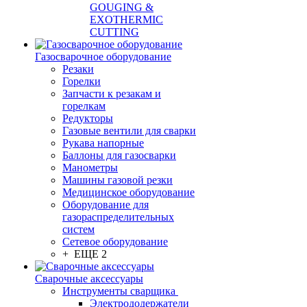
GOUGING &
EXOTHERMIC
CUTTING
Газосварочное оборудование
Резаки
Горелки
Запчасти к резакам и
горелкам
Редукторы
Газовые вентили для сварки
Рукава напорные
Баллоны для газосварки
Манометры
Машины газовой резки
Медицинское оборудование
Оборудование для
газораспределительных
систем
Сетевое оборудование
+ ЕЩЕ 2
Сварочные аксессуары
Инструменты сварщика
Электрододержатели