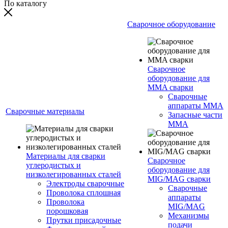
По каталогу
Сварочное оборудование
Сварочное
оборудование для
MMA сварки
Сварочные
аппараты MMA
Сварочные материалы
Запасные части
MMA
Материалы для сварки
Сварочное
углеродистых и
оборудование для
низколегированных сталей
MIG/MAG сварки
Электроды сварочные
Сварочные
Проволока сплошная
аппараты
Проволока
MIG/MAG
порошковая
Механизмы
Прутки присадочные
подачи