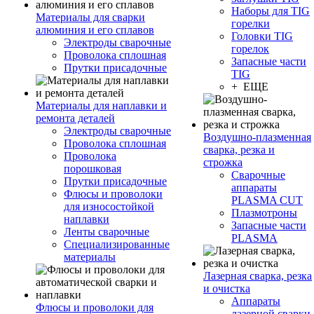
Наборы для TIG
Материалы для сварки
горелки
алюминия и его сплавов
Головки TIG
Электроды сварочные
горелок
Проволока сплошная
Запасные части
Прутки присадочные
TIG
+ ЕЩЕ
Материалы для наплавки и
ремонта деталей
Электроды сварочные
Воздушно-плазменная
Проволока сплошная
сварка, резка и
Проволока
строжка
порошковая
Сварочные
Прутки присадочные
аппараты
Флюсы и проволоки
PLASMA CUT
для износостойкой
Плазмотроны
наплавки
Запасные части
Ленты сварочные
PLASMA
Специализированные
материалы
Лазерная сварка, резка
и очистка
Аппараты
Флюсы и проволоки для
лазерной сварки