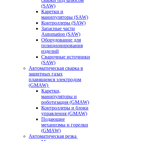
сварки под флюсом
(SAW)
Каретки и
манипуляторы (SAW)
Контроллеры (SAW)
Запасные части
Automation (SAW)
Оборудование для
позиционирования
изделий
Сварочные источники
(SAW)
Автоматическая сварка в
защитных газах
плавящимся электродом
(GMAW)
Каретки,
манипуляторы и
роботизация (GMAW)
Контроллеры и блоки
управления (GMAW)
Подающие
механизмы и горелки
(GMAW)
Автоматическая резка