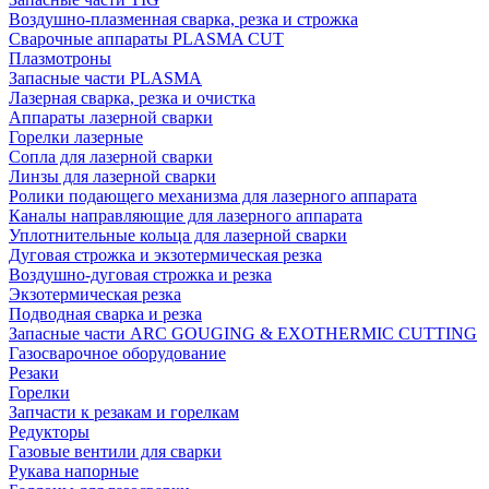
Воздушно-плазменная сварка, резка и строжка
Сварочные аппараты PLASMA CUT
Плазмотроны
Запасные части PLASMA
Лазерная сварка, резка и очистка
Аппараты лазерной сварки
Горелки лазерные
Сопла для лазерной сварки
Линзы для лазерной сварки
Ролики подающего механизма для лазерного аппарата
Каналы направляющие для лазерного аппарата
Уплотнительные кольца для лазерной сварки
Дуговая строжка и экзотермическая резка
Воздушно-дуговая строжка и резка
Экзотермическая резка
Подводная сварка и резка
Запасные части ARC GOUGING & EXOTHERMIC CUTTING
Газосварочное оборудование
Резаки
Горелки
Запчасти к резакам и горелкам
Редукторы
Газовые вентили для сварки
Рукава напорные