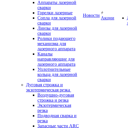
Аппараты лазерной
сварки
Горелки лазерные
Новости
Сопла для лазерной
Акции
сварки
Линзы для лазерной
сварки
Ролики подающего
механизма для
лазерного аппарата
Каналы
направляющие для
лазерного аппарата
Уплотнительные
кольца для лазерной
сварки
Дуговая строжка и
экзотермическая резка
Воздушно-дуговая
строжка и резка
Экзотермическая
резка
Подводная сварка и
резка
Запасные части ARC