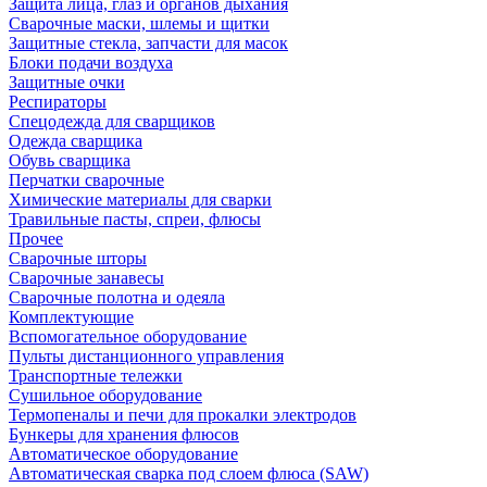
Защита лица, глаз и органов дыхания
Сварочные маски, шлемы и щитки
Защитные стекла, запчасти для масок
Блоки подачи воздуха
Защитные очки
Респираторы
Спецодежда для сварщиков
Одежда сварщика
Обувь сварщика
Перчатки сварочные
Химические материалы для сварки
Травильные пасты, спреи, флюсы
Прочее
Сварочные шторы
Сварочные занавесы
Сварочные полотна и одеяла
Комплектующие
Вспомогательное оборудование
Пульты дистанционного управления
Транспортные тележки
Сушильное оборудование
Термопеналы и печи для прокалки электродов
Бункеры для хранения флюсов
Автоматическое оборудование
Автоматическая сварка под слоем флюса (SAW)