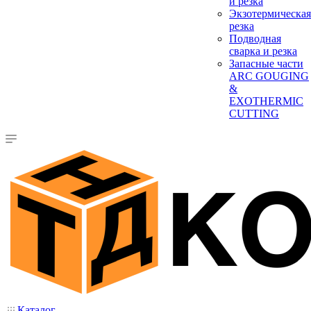
и резка
Экзотермическая
резка
Подводная
сварка и резка
Запасные части
ARC GOUGING
&
EXOTHERMIC
CUTTING
Каталог