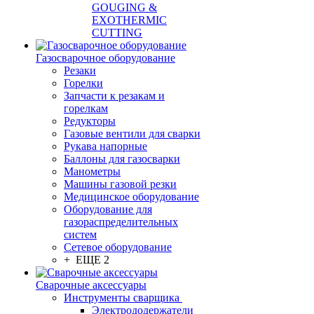
GOUGING &
EXOTHERMIC
CUTTING
Газосварочное оборудование
Резаки
Горелки
Запчасти к резакам и
горелкам
Редукторы
Газовые вентили для сварки
Рукава напорные
Баллоны для газосварки
Манометры
Машины газовой резки
Медицинское оборудование
Оборудование для
газораспределительных
систем
Сетевое оборудование
+ ЕЩЕ 2
Сварочные аксессуары
Инструменты сварщика
Электрододержатели