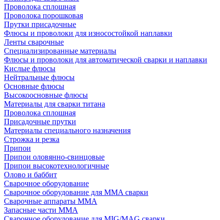
Проволока сплошная
Проволока порошковая
Прутки присадочные
Флюсы и проволоки для износостойкой наплавки
Ленты сварочные
Специализированные материалы
Флюсы и проволоки для автоматической сварки и наплавки
Кислые флюсы
Нейтральные флюсы
Основные флюсы
Высокоосновные флюсы
Материалы для сварки титана
Проволока сплошная
Присадочные прутки
Материалы специального назначения
Строжка и резка
Припои
Припои оловянно-свинцовые
Припои высокотехнологичные
Олово и баббит
Сварочное оборудование
Сварочное оборудование для MMA сварки
Сварочные аппараты MMA
Запасные части MMA
Сварочное оборудование для MIG/MAG сварки