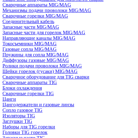
Сварочные аппараты MIG/MAG
Механизмы подачи проволоки MIG/MAG
Сварочные горелки MIG/MAG
Соединительный кабель
Запасные части MIG/MAG
Запасные части для горелок MIG/MAG
Направляющие каналы MIG/MAG
Токосъемники MIG/MAG
Газовые сопла MIG/MAG
Пружины для сопла MIG/MAG
Диффузоры газовые MIG/MAG
Ролики подачи проволоки MIG/MAG
Шейки горелок (гусаки) MIG/MAG
Сварочное оборудование для TIG сварки
Сварочные аппараты TIG
Блоки охлаждения
Сварочные горелки TIG
Цанги
Цангодержатели и газовые линзы
Сопло газовое TIG
Изоляторы TIG
Заглушки TIG
Наборы для TIG горелки
Головки TIG горелок
Запасные части TIG