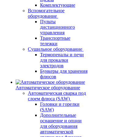
Комплектующие
Вспомогательное
оборудование
Пульты
дистанционного
управления
Транспортные
тележки
Сушильное оборудование
Термопеналы и печи
для прокалки
электродов
Бункеры для хранения
флюсов
Автоматическое оборудование
Автоматическая сварка под
слоем флюса (SAW)
Головки и горелки
(SAW)
Дополнительные
оснащение и опции
для оборудования
автоматической