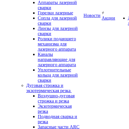
Аппараты лазерной
сварки
Горелки лазерные
Новости
Сопла для лазерной
Акции
сварки
Линзы для лазерной
сварки
Ролики подающего
механизма для
лазерного аппарата
Каналы
направляющие для
лазерного аппарата
Уплотнительные
кольца для лазерной
сварки
Дуговая строжка и
экзотермическая резка
Воздушно-дуговая
строжка и резка
Экзотермическая
резка
Подводная сварка и
резка
Запасные части ARC