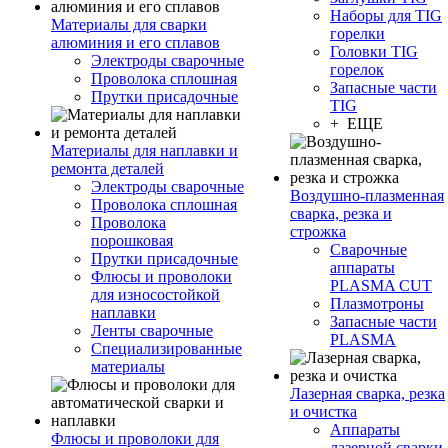
Наборы для TIG
Материалы для сварки
горелки
алюминия и его сплавов
Головки TIG
Электроды сварочные
горелок
Проволока сплошная
Запасные части
Прутки присадочные
TIG
+ ЕЩЕ
Материалы для наплавки и
ремонта деталей
Электроды сварочные
Воздушно-плазменная
Проволока сплошная
сварка, резка и
Проволока
строжка
порошковая
Сварочные
Прутки присадочные
аппараты
Флюсы и проволоки
PLASMA CUT
для износостойкой
Плазмотроны
наплавки
Запасные части
Ленты сварочные
PLASMA
Специализированные
материалы
Лазерная сварка, резка
и очистка
Аппараты
Флюсы и проволоки для
лазерной сварки