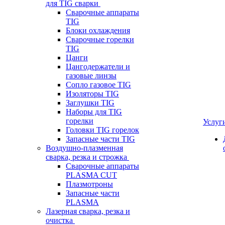
для TIG сварки
Сварочные аппараты
TIG
Блоки охлаждения
Сварочные горелки
TIG
Цанги
Цангодержатели и
газовые линзы
Сопло газовое TIG
Изоляторы TIG
Заглушки TIG
Наборы для TIG
горелки
Услуг
Головки TIG горелок
Запасные части TIG
Воздушно-плазменная
сварка, резка и строжка
Сварочные аппараты
PLASMA CUT
Плазмотроны
Запасные части
PLASMA
Лазерная сварка, резка и
очистка