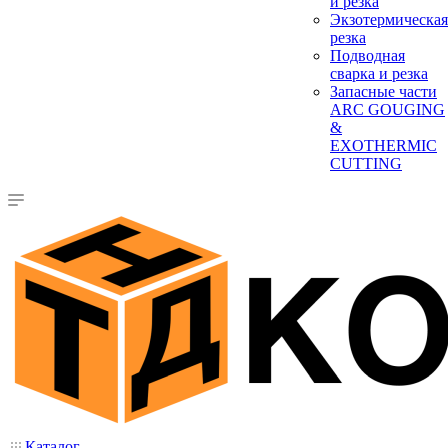
и резка
Экзотермическая
резка
Подводная
сварка и резка
Запасные части
ARC GOUGING
&
EXOTHERMIC
CUTTING
Каталог