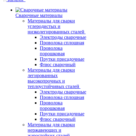
Сварочные материалы
Материалы для сварки
углеродистых и
низколегированных сталей
Электроды сварочные
Проволока сплошная
Проволока
порошковая
Прутки присадочные
Флюс сварочный
Материалы для сварки
легированных
высокопрочных и
теплоустойчивых сталей
Электроды сварочные
Проволока сплошная
Проволока
порошковая
Прутки присадочные
Флюс сварочный
Материалы для сварки
нержавеющих и
жаростойких сталей