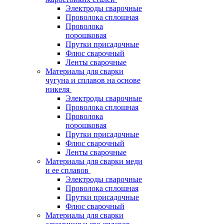
Электроды сварочные
Проволока сплошная
Проволока
порошковая
Прутки присадочные
Флюс сварочный
Ленты сварочные
Материалы для сварки
чугуна и сплавов на основе
никеля
Электроды сварочные
Проволока сплошная
Проволока
порошковая
Прутки присадочные
Флюс сварочный
Ленты сварочные
Материалы для сварки меди
и ее сплавов
Электроды сварочные
Проволока сплошная
Прутки присадочные
Флюс сварочный
Материалы для сварки