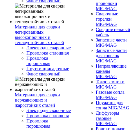
Флюс сварочный
проволоки
MIG/MAG
Сварочные
горелки
MIG/MAG
Материалы для сварки
Соединительны
легированных
кабель
высокопрочных и
Запасные части
теплоустойчивых сталей
MIG/MAG
Электроды сварочные
Запасные части
Проволока сплошная
для горелок
Проволока
MIG/MAG
порошковая
Направляющие
Прутки присадочные
каналы
Флюс сварочный
MIG/MAG
Токосъемники
MIG/MAG
Газовые сопла
Материалы для сварки
MIG/MAG
нержавеющих и
Пружины для
жаростойких сталей
сопла MIG/MAG
Электроды сварочные
Диффузоры
Проволока сплошная
газовые
Проволока
MIG/MAG
порошковая
Ролики подачи