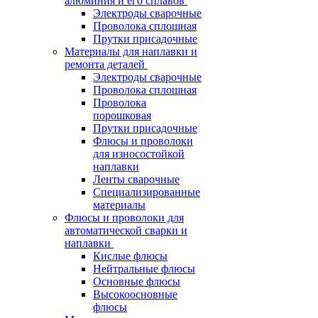
алюминия и его сплавов
Электроды сварочные
Проволока сплошная
Прутки присадочные
Материалы для наплавки и
ремонта деталей
Электроды сварочные
Проволока сплошная
Проволока
порошковая
Прутки присадочные
Флюсы и проволоки
для износостойкой
наплавки
Ленты сварочные
Специализированные
материалы
Флюсы и проволоки для
автоматической сварки и
наплавки
Кислые флюсы
Нейтральные флюсы
Основные флюсы
Высокоосновные
флюсы