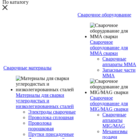
По каталогу
Сварочное оборудование
Сварочное
оборудование для
MMA сварки
Сварочные
аппараты MMA
Сварочные материалы
Запасные части
MMA
Материалы для сварки
Сварочное
углеродистых и
оборудование для
низколегированных сталей
MIG/MAG сварки
Электроды сварочные
Сварочные
Проволока сплошная
аппараты
Проволока
MIG/MAG
порошковая
Механизмы
Прутки присадочные
подачи