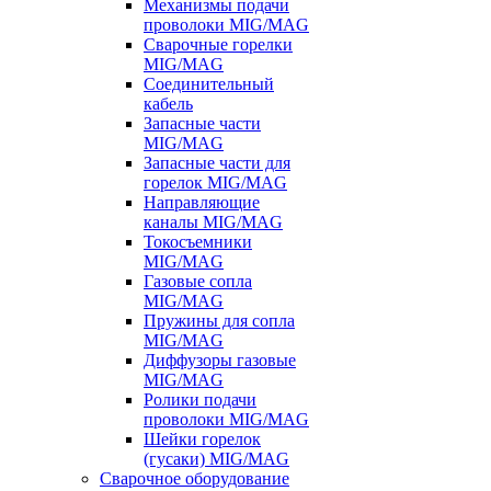
Механизмы подачи
проволоки MIG/MAG
Сварочные горелки
MIG/MAG
Соединительный
кабель
Запасные части
MIG/MAG
Запасные части для
горелок MIG/MAG
Направляющие
каналы MIG/MAG
Токосъемники
MIG/MAG
Газовые сопла
MIG/MAG
Пружины для сопла
MIG/MAG
Диффузоры газовые
MIG/MAG
Ролики подачи
проволоки MIG/MAG
Шейки горелок
(гусаки) MIG/MAG
Сварочное оборудование