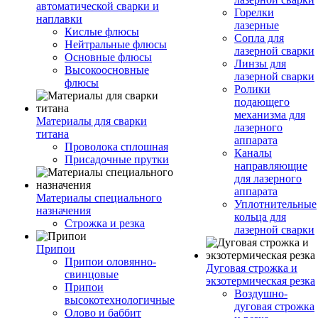
автоматической сварки и
Горелки
наплавки
лазерные
Кислые флюсы
Сопла для
Нейтральные флюсы
лазерной сварки
Основные флюсы
Линзы для
Высокоосновные
лазерной сварки
флюсы
Ролики
подающего
механизма для
Материалы для сварки
лазерного
титана
аппарата
Проволока сплошная
Каналы
Присадочные прутки
направляющие
для лазерного
аппарата
Материалы специального
Уплотнительные
назначения
кольца для
Строжка и резка
лазерной сварки
Припои
Припои оловянно-
Дуговая строжка и
свинцовые
экзотермическая резка
Припои
Воздушно-
высокотехнологичные
дуговая строжка
Олово и баббит