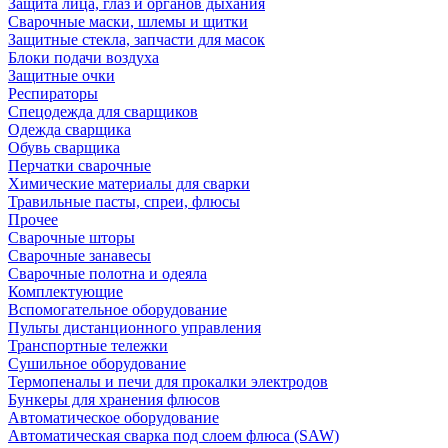
Защита лица, глаз и органов дыхания
Сварочные маски, шлемы и щитки
Защитные стекла, запчасти для масок
Блоки подачи воздуха
Защитные очки
Респираторы
Спецодежда для сварщиков
Одежда сварщика
Обувь сварщика
Перчатки сварочные
Химические материалы для сварки
Травильные пасты, спреи, флюсы
Прочее
Сварочные шторы
Сварочные занавесы
Сварочные полотна и одеяла
Комплектующие
Вспомогательное оборудование
Пульты дистанционного управления
Транспортные тележки
Сушильное оборудование
Термопеналы и печи для прокалки электродов
Бункеры для хранения флюсов
Автоматическое оборудование
Автоматическая сварка под слоем флюса (SAW)