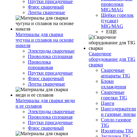
Прутки присадочные
проволоки
Флюс сварочный
MIG/MAG
Ленты сварочные
Шейки горелок
(гусаки)
MIG/MAG
+ ЕЩЕ
Материалы для сварки
чугуна и сплавов на основе
никеля
Электроды сварочные
Сварочное
Проволока сплошная
оборудование для TIG
Проволока
сварки
порошковая
Сварочные
Прутки присадочные
аппараты TIG
Флюс сварочный
Блоки
Ленты сварочные
охлаждения
Сварочные
горелки TIG
Материалы для сварки меди
Цанги
и ее сплавов
Цангодержатели
Электроды сварочные
и газовые линзы
Проволока сплошная
Сопло газовое
Прутки присадочные
TIG
Флюс сварочный
Изоляторы TIG
Заглушки TIG