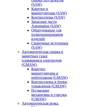
сварки под флюсом
(SAW)
Каретки и
манипуляторы (SAW)
Контроллеры (SAW)
Запасные части
Automation (SAW)
Оборудование для
позиционирования
изделий
Сварочные источники
(SAW)
Автоматическая сварка в
защитных газах
плавящимся электродом
(GMAW)
Каретки,
манипуляторы и
роботизация (GMAW)
Контроллеры и блоки
управления (GMAW)
Подающие
механизмы и горелки
(GMAW)
Автоматическая резка