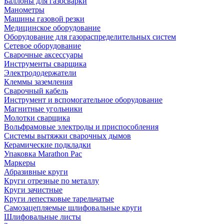
Баллоны для газосварки
Манометры
Машины газовой резки
Медицинское оборудование
Оборудование для газораспределительных систем
Сетевое оборудование
Сварочные аксессуары
Инструменты сварщика
Электрододержатели
Клеммы заземления
Сварочный кабель
Инструмент и вспомогательное оборудование
Магнитные угольники
Молотки сварщика
Вольфрамовые электроды и приспособления
Системы вытяжки сварочных дымов
Керамические подкладки
Упаковка Marathon Pac
Маркеры
Абразивные круги
Круги отрезные по металлу
Круги зачистные
Круги лепестковые тарельчатые
Самозацепляемые шлифовальные круги
Шлифовальные листы