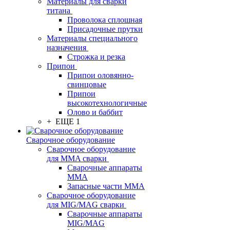
Материалы для сварки
титана
Проволока сплошная
Присадочные прутки
Материалы специального
назначения
Строжка и резка
Припои
Припои оловянно-
свинцовые
Припои
высокотехнологичные
Олово и баббит
+ ЕЩЕ 1
Сварочное оборудование
Сварочное оборудование
для MMA сварки
Сварочные аппараты
MMA
Запасные части MMA
Сварочное оборудование
для MIG/MAG сварки
Сварочные аппараты
MIG/MAG