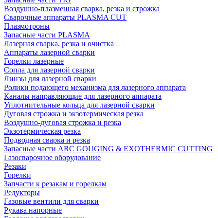
Воздушно-плазменная сварка, резка и строжка
Сварочные аппараты PLASMA CUT
Плазмотроны
Запасные части PLASMA
Лазерная сварка, резка и очистка
Аппараты лазерной сварки
Горелки лазерные
Сопла для лазерной сварки
Линзы для лазерной сварки
Ролики подающего механизма для лазерного аппарата
Каналы направляющие для лазерного аппарата
Уплотнительные кольца для лазерной сварки
Дуговая строжка и экзотермическая резка
Воздушно-дуговая строжка и резка
Экзотермическая резка
Подводная сварка и резка
Запасные части ARC GOUGING & EXOTHERMIC CUTTING
Газосварочное оборудование
Резаки
Горелки
Запчасти к резакам и горелкам
Редукторы
Газовые вентили для сварки
Рукава напорные