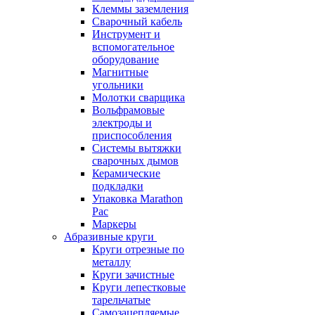
Клеммы заземления
Сварочный кабель
Инструмент и
вспомогательное
оборудование
Магнитные
угольники
Молотки сварщика
Вольфрамовые
электроды и
приспособления
Системы вытяжки
сварочных дымов
Керамические
подкладки
Упаковка Marathon
Pac
Маркеры
Абразивные круги
Круги отрезные по
металлу
Круги зачистные
Круги лепестковые
тарельчатые
Самозацепляемые