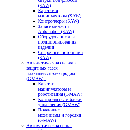
сварки под флюсом
(SAW)
Каретки и
манипуляторы (SAW)
Контроллеры (SAW)
Запасные части
Automation (SAW)
Оборудование для
позиционирования
изделий
Сварочные источники
(SAW)
Автоматическая сварка в
защитных газах
плавящимся электродом
(GMAW)
Каретки,
манипуляторы и
роботизация (GMAW)
Контроллеры и блоки
управления (GMAW)
Подающие
механизмы и горелки
(GMAW)
Автоматическая резка