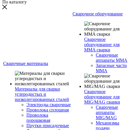
По каталогу
Сварочное оборудование
Сварочное
оборудование для
MMA сварки
Сварочные
аппараты MMA
Сварочные материалы
Запасные части
MMA
Материалы для сварки
Сварочное
углеродистых и
оборудование для
низколегированных сталей
MIG/MAG сварки
Электроды сварочные
Сварочные
Проволока сплошная
аппараты
Проволока
MIG/MAG
порошковая
Механизмы
Прутки присадочные
подачи