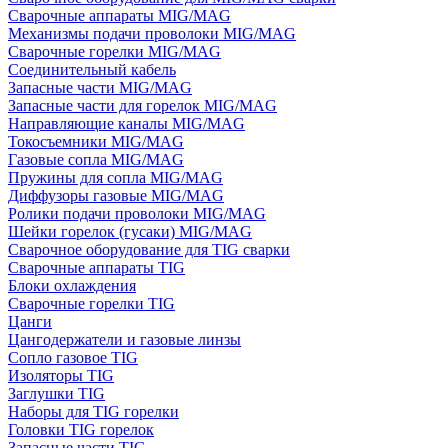
Сварочные аппараты MIG/MAG
Механизмы подачи проволоки MIG/MAG
Сварочные горелки MIG/MAG
Соединительный кабель
Запасные части MIG/MAG
Запасные части для горелок MIG/MAG
Направляющие каналы MIG/MAG
Токосъемники MIG/MAG
Газовые сопла MIG/MAG
Пружины для сопла MIG/MAG
Диффузоры газовые MIG/MAG
Ролики подачи проволоки MIG/MAG
Шейки горелок (гусаки) MIG/MAG
Сварочное оборудование для TIG сварки
Сварочные аппараты TIG
Блоки охлаждения
Сварочные горелки TIG
Цанги
Цангодержатели и газовые линзы
Сопло газовое TIG
Изоляторы TIG
Заглушки TIG
Наборы для TIG горелки
Головки TIG горелок
Запасные части TIG