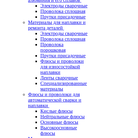
алюминия и его сплавов
Электроды сварочные
Проволока сплошная
Прутки присадочные
Материалы для наплавки и
ремонта деталей
Электроды сварочные
Проволока сплошная
Проволока
порошковая
Прутки присадочные
Флюсы и проволоки
для износостойкой
наплавки
Ленты сварочные
Специализированные
материалы
Флюсы и проволоки для
автоматической сварки и
наплавки
Кислые флюсы
Нейтральные флюсы
Основные флюсы
Высокоосновные
флюсы