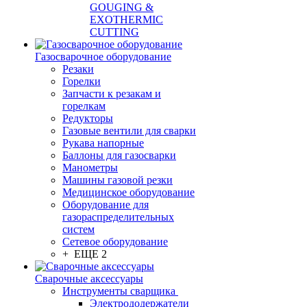
GOUGING &
EXOTHERMIC
CUTTING
Газосварочное оборудование
Резаки
Горелки
Запчасти к резакам и
горелкам
Редукторы
Газовые вентили для сварки
Рукава напорные
Баллоны для газосварки
Манометры
Машины газовой резки
Медицинское оборудование
Оборудование для
газораспределительных
систем
Сетевое оборудование
+ ЕЩЕ 2
Сварочные аксессуары
Инструменты сварщика
Электрододержатели