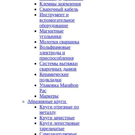
Клеммы заземления
Сварочный кабель
Инструмент и
вспомогательное
оборудование
Магнитные
угольники
Молотки сварщика
Вольфрамовые
электроды и
приспособления
Системы вытяжки
сварочных дымов
Керамические
подкладки
Упаковка Marathon
Pac
Маркеры
Абразивные круги
Круги отрезные по
металлу
Круги зачистные
Круги лепестковые
тарельчатые
Самозацепляемые