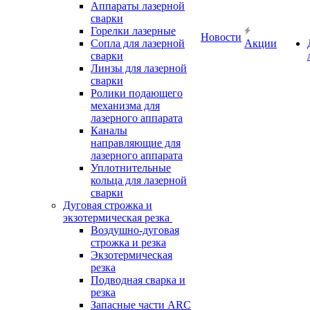
Аппараты лазерной
сварки
Горелки лазерные
Новости
Сопла для лазерной
Акции
сварки
Линзы для лазерной
сварки
Ролики подающего
механизма для
лазерного аппарата
Каналы
направляющие для
лазерного аппарата
Уплотнительные
кольца для лазерной
сварки
Дуговая строжка и
экзотермическая резка
Воздушно-дуговая
строжка и резка
Экзотермическая
резка
Подводная сварка и
резка
Запасные части ARC