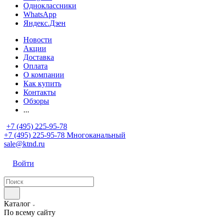
Одноклассники
WhatsApp
Яндекс.Дзен
Новости
Акции
Доставка
Оплата
О компании
Как купить
Контакты
Обзоры
...
+7 (495) 225-95-78
+7 (495) 225-95-78
Многоканальный
sale@ktnd.ru
Войти
Каталог
По всему сайту