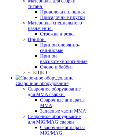
Материалы для сварки
титана
Проволока сплошная
Присадочные прутки
Материалы специального
назначения
Строжка и резка
Припои
Припои оловянно-
свинцовые
Припои
высокотехнологичные
Олово и баббит
+ ЕЩЕ 1
Сварочное оборудование
Сварочное оборудование
для MMA сварки
Сварочные аппараты
MMA
Запасные части MMA
Сварочное оборудование
для MIG/MAG сварки
Сварочные аппараты
MIG/MAG