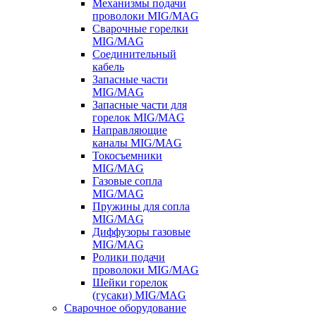
Механизмы подачи
проволоки MIG/MAG
Сварочные горелки
MIG/MAG
Соединительный
кабель
Запасные части
MIG/MAG
Запасные части для
горелок MIG/MAG
Направляющие
каналы MIG/MAG
Токосъемники
MIG/MAG
Газовые сопла
MIG/MAG
Пружины для сопла
MIG/MAG
Диффузоры газовые
MIG/MAG
Ролики подачи
проволоки MIG/MAG
Шейки горелок
(гусаки) MIG/MAG
Сварочное оборудование