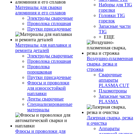
Наборы для TIG
Материалы для сварки
горелки
алюминия и его сплавов
Головки TIG
Электроды сварочные
горелок
Проволока сплошная
Запасные части
Прутки присадочные
TIG
+ ЕЩЕ
Материалы для наплавки и
ремонта деталей
Электроды сварочные
Воздушно-плазменная
Проволока сплошная
сварка, резка и
Проволока
строжка
порошковая
Сварочные
Прутки присадочные
аппараты
Флюсы и проволоки
PLASMA CUT
для износостойкой
Плазмотроны
наплавки
Запасные части
Ленты сварочные
PLASMA
Специализированные
материалы
Лазерная сварка, резка
и очистка
Аппараты
Флюсы и проволоки для
лазерной сварки