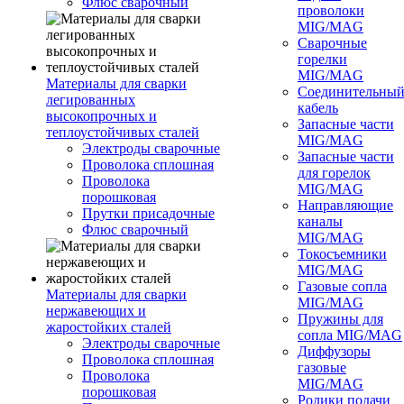
Флюс сварочный
проволоки
MIG/MAG
Сварочные
горелки
MIG/MAG
Материалы для сварки
Соединительны
легированных
кабель
высокопрочных и
Запасные части
теплоустойчивых сталей
MIG/MAG
Электроды сварочные
Запасные части
Проволока сплошная
для горелок
Проволока
MIG/MAG
порошковая
Направляющие
Прутки присадочные
каналы
Флюс сварочный
MIG/MAG
Токосъемники
MIG/MAG
Газовые сопла
Материалы для сварки
MIG/MAG
нержавеющих и
Пружины для
жаростойких сталей
сопла MIG/MAG
Электроды сварочные
Диффузоры
Проволока сплошная
газовые
Проволока
MIG/MAG
порошковая
Ролики подачи