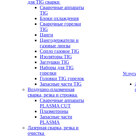
для TIG сварки
Сварочные аппараты
TIG
Блоки охлаждения
Сварочные горелки
TIG
Цанги
Цангодержатели и
газовые линзы
Сопло газовое TIG
Изоляторы TIG
Заглушки TIG
Наборы для TIG
горелки
Услуг
Головки TIG горелок
Запасные части TIG
Воздушно-плазменная
сварка, резка и строжка
Сварочные аппараты
PLASMA CUT
Плазмотроны
Запасные части
PLASMA
Лазерная сварка, резка и
очистка