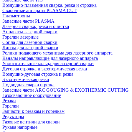
Воздушно-плазменная сварка, резка и строжка
Сварочные аппараты PLASMA CUT
Плазмотроны
Запасные части PLASMA
Лазерная сварка, резка и очистка
Аппараты лазерной сварки
Горелки лазерные
Сопла для лазерной сварки
Линзы для лазерной сварки
Ролики подающего механизма для лазерного аппарата
Каналы направляющие для лазерного аппарата
Уплотнительные кольца для лазерной сварки
Дуговая строжка и экзотермическая резка
Воздушно-дуговая строжка и резка
Экзотермическая резка
Подводная сварка и резка
Запасные части ARC GOUGING & EXOTHERMIC CUTTING
Газосварочное оборудование
Резаки
Горелки
Запчасти к резакам и горелкам
Редукторы
Газовые вентили для сварки
Рукава напорные