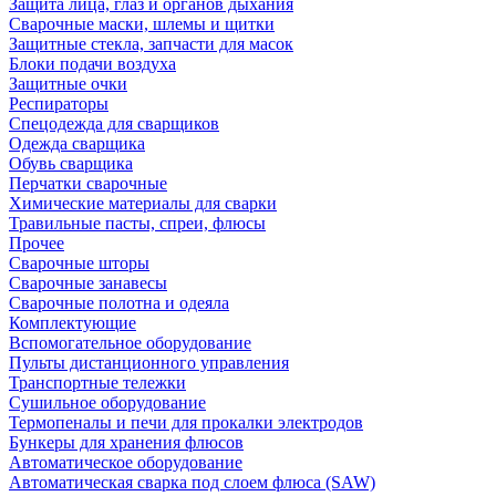
Защита лица, глаз и органов дыхания
Сварочные маски, шлемы и щитки
Защитные стекла, запчасти для масок
Блоки подачи воздуха
Защитные очки
Респираторы
Спецодежда для сварщиков
Одежда сварщика
Обувь сварщика
Перчатки сварочные
Химические материалы для сварки
Травильные пасты, спреи, флюсы
Прочее
Сварочные шторы
Сварочные занавесы
Сварочные полотна и одеяла
Комплектующие
Вспомогательное оборудование
Пульты дистанционного управления
Транспортные тележки
Сушильное оборудование
Термопеналы и печи для прокалки электродов
Бункеры для хранения флюсов
Автоматическое оборудование
Автоматическая сварка под слоем флюса (SAW)