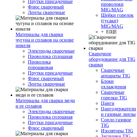
Прутки присадочные
проволоки
Флюс сварочный
MIG/MAG
Ленты сварочные
Шейки горелок
(гусаки)
MIG/MAG
+ ЕЩЕ
Материалы для сварки
чугуна и сплавов на основе
никеля
Электроды сварочные
Сварочное
Проволока сплошная
оборудование для TIG
Проволока
сварки
порошковая
Сварочные
Прутки присадочные
аппараты TIG
Флюс сварочный
Блоки
Ленты сварочные
охлаждения
Сварочные
горелки TIG
Материалы для сварки меди
Цанги
и ее сплавов
Цангодержатели
Электроды сварочные
и газовые линзы
Проволока сплошная
Сопло газовое
Прутки присадочные
TIG
Флюс сварочный
Изоляторы TIG
Заглушки TIG