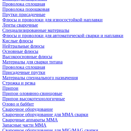
Проволока сплошная
Проволока порошковая
Прутки присадочные
Флюсы и проволоки для износостойкой наплавки
Ленты сварочные
Специализированные материалы
Флюсы и проволоки для автоматической сварки и наплавки
Кислые флюсы
Нейтральные флюсы
Основные флюсы
Высокоосновные флюсы
Материалы для сварки титана
Проволока сплошная
Присадочные прутки
Материалы специального назначения
Строжка и резка
Припои
Припои оловянно-свинцовые
Припои высокотехнологичные
Олово и баббит
Сварочное оборудование
Сварочное оборудование для MMA сварки
Сварочные аппараты MMA
Запасные части MMA
Сварочное оборудование для MIG/MAG сварки