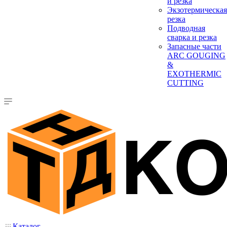
и резка
Экзотермическая
резка
Подводная
сварка и резка
Запасные части
ARC GOUGING
&
EXOTHERMIC
CUTTING
Каталог