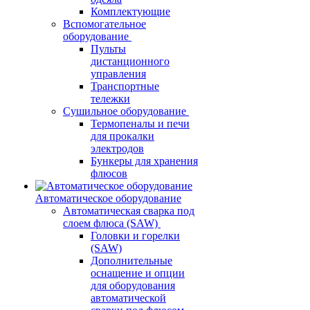
Комплектующие
Вспомогательное
оборудование
Пульты
дистанционного
управления
Транспортные
тележки
Сушильное оборудование
Термопеналы и печи
для прокалки
электродов
Бункеры для хранения
флюсов
Автоматическое оборудование
Автоматическая сварка под
слоем флюса (SAW)
Головки и горелки
(SAW)
Дополнительные
оснащение и опции
для оборудования
автоматической