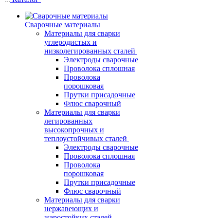
Сварочные материалы
Материалы для сварки
углеродистых и
низколегированных сталей
Электроды сварочные
Проволока сплошная
Проволока
порошковая
Прутки присадочные
Флюс сварочный
Материалы для сварки
легированных
высокопрочных и
теплоустойчивых сталей
Электроды сварочные
Проволока сплошная
Проволока
порошковая
Прутки присадочные
Флюс сварочный
Материалы для сварки
нержавеющих и
жаростойких сталей