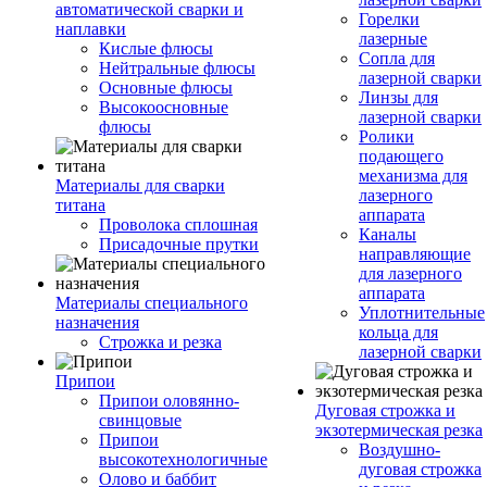
автоматической сварки и
Горелки
наплавки
лазерные
Кислые флюсы
Сопла для
Нейтральные флюсы
лазерной сварки
Основные флюсы
Линзы для
Высокоосновные
лазерной сварки
флюсы
Ролики
подающего
механизма для
Материалы для сварки
лазерного
титана
аппарата
Проволока сплошная
Каналы
Присадочные прутки
направляющие
для лазерного
аппарата
Материалы специального
Уплотнительные
назначения
кольца для
Строжка и резка
лазерной сварки
Припои
Припои оловянно-
Дуговая строжка и
свинцовые
экзотермическая резка
Припои
Воздушно-
высокотехнологичные
дуговая строжка
Олово и баббит