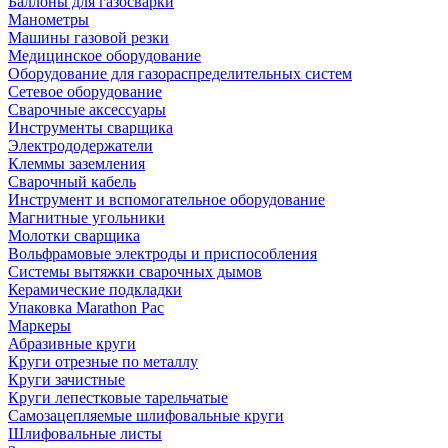
Баллоны для газосварки
Манометры
Машины газовой резки
Медицинское оборудование
Оборудование для газораспределительных систем
Сетевое оборудование
Сварочные аксессуары
Инструменты сварщика
Электрододержатели
Клеммы заземления
Сварочный кабель
Инструмент и вспомогательное оборудование
Магнитные угольники
Молотки сварщика
Вольфрамовые электроды и приспособления
Системы вытяжки сварочных дымов
Керамические подкладки
Упаковка Marathon Pac
Маркеры
Абразивные круги
Круги отрезные по металлу
Круги зачистные
Круги лепестковые тарельчатые
Самозацепляемые шлифовальные круги
Шлифовальные листы