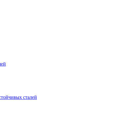
лей
стойчивых сталей