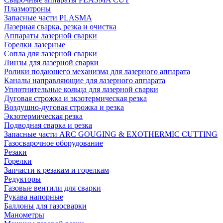
Плазмотроны
Запасные части PLASMA
Лазерная сварка, резка и очистка
Аппараты лазерной сварки
Горелки лазерные
Сопла для лазерной сварки
Линзы для лазерной сварки
Ролики подающего механизма для лазерного аппарата
Каналы направляющие для лазерного аппарата
Уплотнительные кольца для лазерной сварки
Дуговая строжка и экзотермическая резка
Воздушно-дуговая строжка и резка
Экзотермическая резка
Подводная сварка и резка
Запасные части ARC GOUGING & EXOTHERMIC CUTTING
Газосварочное оборудование
Резаки
Горелки
Запчасти к резакам и горелкам
Редукторы
Газовые вентили для сварки
Рукава напорные
Баллоны для газосварки
Манометры