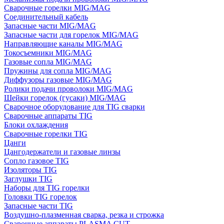
Сварочные горелки MIG/MAG
Соединительный кабель
Запасные части MIG/MAG
Запасные части для горелок MIG/MAG
Направляющие каналы MIG/MAG
Токосъемники MIG/MAG
Газовые сопла MIG/MAG
Пружины для сопла MIG/MAG
Диффузоры газовые MIG/MAG
Ролики подачи проволоки MIG/MAG
Шейки горелок (гусаки) MIG/MAG
Сварочное оборудование для TIG сварки
Сварочные аппараты TIG
Блоки охлаждения
Сварочные горелки TIG
Цанги
Цангодержатели и газовые линзы
Сопло газовое TIG
Изоляторы TIG
Заглушки TIG
Наборы для TIG горелки
Головки TIG горелок
Запасные части TIG
Воздушно-плазменная сварка, резка и строжка
Сварочные аппараты PLASMA CUT