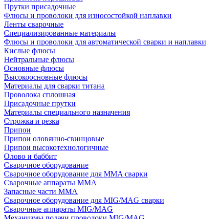
Прутки присадочные
Флюсы и проволоки для износостойкой наплавки
Ленты сварочные
Специализированные материалы
Флюсы и проволоки для автоматической сварки и наплавки
Кислые флюсы
Нейтральные флюсы
Основные флюсы
Высокоосновные флюсы
Материалы для сварки титана
Проволока сплошная
Присадочные прутки
Материалы специального назначения
Строжка и резка
Припои
Припои оловянно-свинцовые
Припои высокотехнологичные
Олово и баббит
Сварочное оборудование
Сварочное оборудование для MMA сварки
Сварочные аппараты MMA
Запасные части MMA
Сварочное оборудование для MIG/MAG сварки
Сварочные аппараты MIG/MAG
Механизмы подачи проволоки MIG/MAG