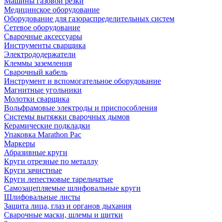
Машины газовой резки
Медицинское оборудование
Оборудование для газораспределительных систем
Сетевое оборудование
Сварочные аксессуары
Инструменты сварщика
Электрододержатели
Клеммы заземления
Сварочный кабель
Инструмент и вспомогательное оборудование
Магнитные угольники
Молотки сварщика
Вольфрамовые электроды и приспособления
Системы вытяжки сварочных дымов
Керамические подкладки
Упаковка Marathon Pac
Маркеры
Абразивные круги
Круги отрезные по металлу
Круги зачистные
Круги лепестковые тарельчатые
Самозацепляемые шлифовальные круги
Шлифовальные листы
Защита лица, глаз и органов дыхания
Сварочные маски, шлемы и щитки