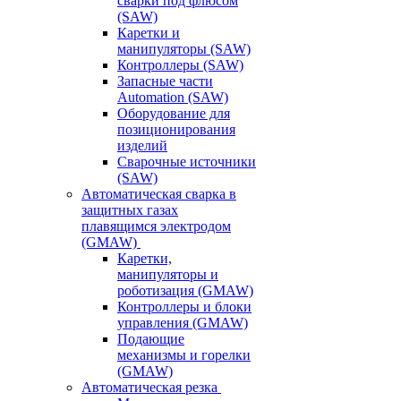
сварки под флюсом
(SAW)
Каретки и
манипуляторы (SAW)
Контроллеры (SAW)
Запасные части
Automation (SAW)
Оборудование для
позиционирования
изделий
Сварочные источники
(SAW)
Автоматическая сварка в
защитных газах
плавящимся электродом
(GMAW)
Каретки,
манипуляторы и
роботизация (GMAW)
Контроллеры и блоки
управления (GMAW)
Подающие
механизмы и горелки
(GMAW)
Автоматическая резка