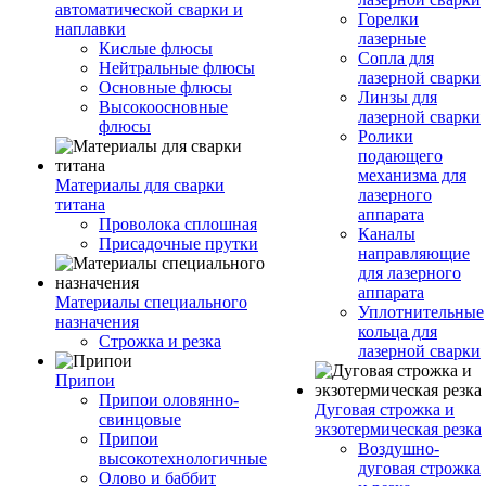
автоматической сварки и
Горелки
наплавки
лазерные
Кислые флюсы
Сопла для
Нейтральные флюсы
лазерной сварки
Основные флюсы
Линзы для
Высокоосновные
лазерной сварки
флюсы
Ролики
подающего
механизма для
Материалы для сварки
лазерного
титана
аппарата
Проволока сплошная
Каналы
Присадочные прутки
направляющие
для лазерного
аппарата
Материалы специального
Уплотнительные
назначения
кольца для
Строжка и резка
лазерной сварки
Припои
Припои оловянно-
Дуговая строжка и
свинцовые
экзотермическая резка
Припои
Воздушно-
высокотехнологичные
дуговая строжка
Олово и баббит