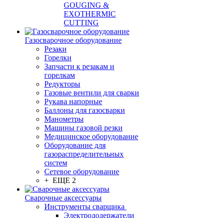
GOUGING &
EXOTHERMIC
CUTTING
Газосварочное оборудование
Резаки
Горелки
Запчасти к резакам и
горелкам
Редукторы
Газовые вентили для сварки
Рукава напорные
Баллоны для газосварки
Манометры
Машины газовой резки
Медицинское оборудование
Оборудование для
газораспределительных
систем
Сетевое оборудование
+ ЕЩЕ 2
Сварочные аксессуары
Инструменты сварщика
Электрододержатели