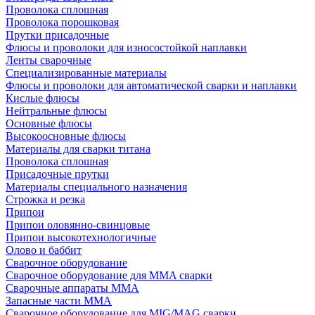
Проволока сплошная
Проволока порошковая
Прутки присадочные
Флюсы и проволоки для износостойкой наплавки
Ленты сварочные
Специализированные материалы
Флюсы и проволоки для автоматической сварки и наплавки
Кислые флюсы
Нейтральные флюсы
Основные флюсы
Высокоосновные флюсы
Материалы для сварки титана
Проволока сплошная
Присадочные прутки
Материалы специального назначения
Строжка и резка
Припои
Припои оловянно-свинцовые
Припои высокотехнологичные
Олово и баббит
Сварочное оборудование
Сварочное оборудование для MMA сварки
Сварочные аппараты MMA
Запасные части MMA
Сварочное оборудование для MIG/MAG сварки