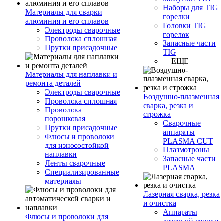
Наборы для TIG
Материалы для сварки
горелки
алюминия и его сплавов
Головки TIG
Электроды сварочные
горелок
Проволока сплошная
Запасные части
Прутки присадочные
TIG
+ ЕЩЕ
Материалы для наплавки и
ремонта деталей
Электроды сварочные
Воздушно-плазменная
Проволока сплошная
сварка, резка и
Проволока
строжка
порошковая
Сварочные
Прутки присадочные
аппараты
Флюсы и проволоки
PLASMA CUT
для износостойкой
Плазмотроны
наплавки
Запасные части
Ленты сварочные
PLASMA
Специализированные
материалы
Лазерная сварка, резка
и очистка
Аппараты
Флюсы и проволоки для
лазерной сварки