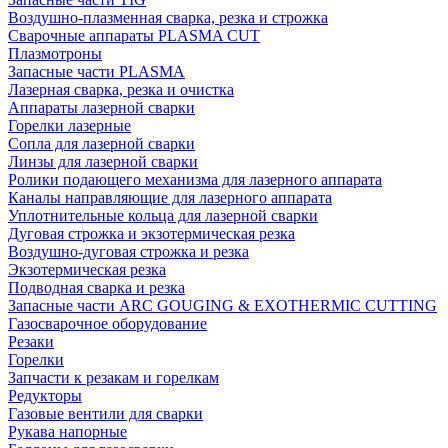
Воздушно-плазменная сварка, резка и строжка
Сварочные аппараты PLASMA CUT
Плазмотроны
Запасные части PLASMA
Лазерная сварка, резка и очистка
Аппараты лазерной сварки
Горелки лазерные
Сопла для лазерной сварки
Линзы для лазерной сварки
Ролики подающего механизма для лазерного аппарата
Каналы направляющие для лазерного аппарата
Уплотнительные кольца для лазерной сварки
Дуговая строжка и экзотермическая резка
Воздушно-дуговая строжка и резка
Экзотермическая резка
Подводная сварка и резка
Запасные части ARC GOUGING & EXOTHERMIC CUTTING
Газосварочное оборудование
Резаки
Горелки
Запчасти к резакам и горелкам
Редукторы
Газовые вентили для сварки
Рукава напорные