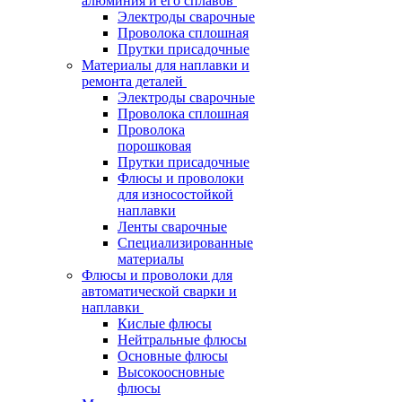
алюминия и его сплавов
Электроды сварочные
Проволока сплошная
Прутки присадочные
Материалы для наплавки и
ремонта деталей
Электроды сварочные
Проволока сплошная
Проволока
порошковая
Прутки присадочные
Флюсы и проволоки
для износостойкой
наплавки
Ленты сварочные
Специализированные
материалы
Флюсы и проволоки для
автоматической сварки и
наплавки
Кислые флюсы
Нейтральные флюсы
Основные флюсы
Высокоосновные
флюсы