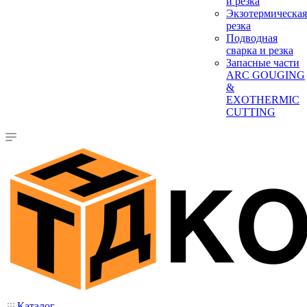
и резка
Экзотермическая
резка
Подводная
сварка и резка
Запасные части
ARC GOUGING
&
EXOTHERMIC
CUTTING
Каталог