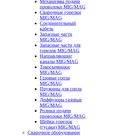
Механизмы подачи
проволоки MIG/MAG
Сварочные горелки
MIG/MAG
Соединительный
кабель
Запасные части
MIG/MAG
Запасные части для
горелок MIG/MAG
Направляющие
каналы MIG/MAG
Токосъемники
MIG/MAG
Газовые сопла
MIG/MAG
Пружины для сопла
MIG/MAG
Диффузоры газовые
MIG/MAG
Ролики подачи
проволоки MIG/MAG
Шейки горелок
(гусаки) MIG/MAG
Сварочное оборудование