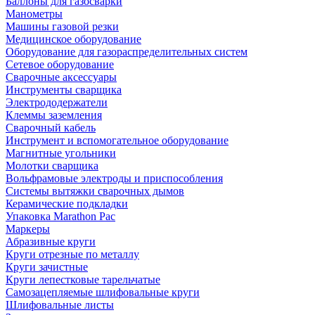
Баллоны для газосварки
Манометры
Машины газовой резки
Медицинское оборудование
Оборудование для газораспределительных систем
Сетевое оборудование
Сварочные аксессуары
Инструменты сварщика
Электрододержатели
Клеммы заземления
Сварочный кабель
Инструмент и вспомогательное оборудование
Магнитные угольники
Молотки сварщика
Вольфрамовые электроды и приспособления
Системы вытяжки сварочных дымов
Керамические подкладки
Упаковка Marathon Pac
Маркеры
Абразивные круги
Круги отрезные по металлу
Круги зачистные
Круги лепестковые тарельчатые
Самозацепляемые шлифовальные круги
Шлифовальные листы