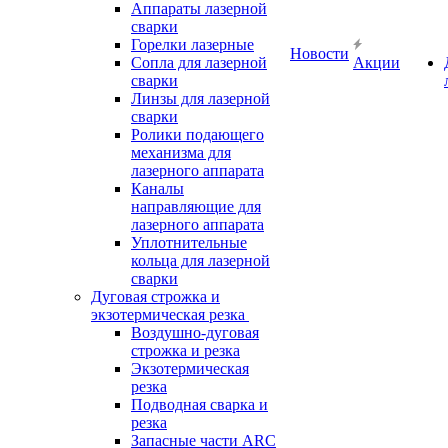
Аппараты лазерной
сварки
Горелки лазерные
Новости
Сопла для лазерной
Акции
сварки
Линзы для лазерной
сварки
Ролики подающего
механизма для
лазерного аппарата
Каналы
направляющие для
лазерного аппарата
Уплотнительные
кольца для лазерной
сварки
Дуговая строжка и
экзотермическая резка
Воздушно-дуговая
строжка и резка
Экзотермическая
резка
Подводная сварка и
резка
Запасные части ARC