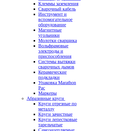
Клеммы заземления
Сварочный кабель
Инструмент и
вспомогательное
оборудование
Магнитные
угольники
Молотки сварщика
Вольфрамовые
электроды и
приспособления
Системы вытяжки
сварочных дымов
Керамические
подкладки
Упаковка Marathon
Pac
Маркеры
Абразивные круги
Круги отрезные по
металлу
Круги зачистные
Круги лепестковые
тарельчатые
Самозацепляемые