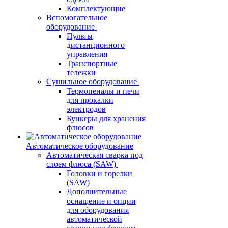
Комплектующие
Вспомогательное
оборудование
Пульты
дистанционного
управления
Транспортные
тележки
Сушильное оборудование
Термопеналы и печи
для прокалки
электродов
Бункеры для хранения
флюсов
Автоматическое оборудование
Автоматическая сварка под
слоем флюса (SAW)
Головки и горелки
(SAW)
Дополнительные
оснащение и опции
для оборудования
автоматической