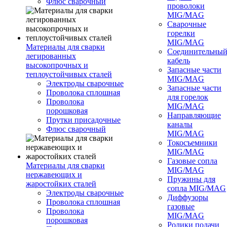
Флюс сварочный
проволоки
MIG/MAG
Сварочные
горелки
MIG/MAG
Материалы для сварки
Соединительны
легированных
кабель
высокопрочных и
Запасные части
теплоустойчивых сталей
MIG/MAG
Электроды сварочные
Запасные части
Проволока сплошная
для горелок
Проволока
MIG/MAG
порошковая
Направляющие
Прутки присадочные
каналы
Флюс сварочный
MIG/MAG
Токосъемники
MIG/MAG
Газовые сопла
Материалы для сварки
MIG/MAG
нержавеющих и
Пружины для
жаростойких сталей
сопла MIG/MAG
Электроды сварочные
Диффузоры
Проволока сплошная
газовые
Проволока
MIG/MAG
порошковая
Ролики подачи