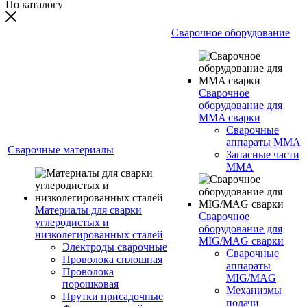
По каталогу
Сварочное оборудование
Сварочное
оборудование для
MMA сварки
Сварочные
аппараты MMA
Сварочные материалы
Запасные части
MMA
Материалы для сварки
Сварочное
углеродистых и
оборудование для
низколегированных сталей
MIG/MAG сварки
Электроды сварочные
Сварочные
Проволока сплошная
аппараты
Проволока
MIG/MAG
порошковая
Механизмы
Прутки присадочные
подачи