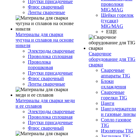
Прутки присадочные
проволоки
Флюс сварочный
MIG/MAG
Ленты сварочные
Шейки горелок
(гусаки)
MIG/MAG
+ ЕЩЕ
Материалы для сварки
чугуна и сплавов на основе
никеля
Электроды сварочные
Сварочное
Проволока сплошная
оборудование для TIG
Проволока
сварки
порошковая
Сварочные
Прутки присадочные
аппараты TIG
Флюс сварочный
Блоки
Ленты сварочные
охлаждения
Сварочные
горелки TIG
Материалы для сварки меди
Цанги
и ее сплавов
Цангодержатели
Электроды сварочные
и газовые линзы
Проволока сплошная
Сопло газовое
Прутки присадочные
TIG
Флюс сварочный
Изоляторы TIG
Заглушки TIG