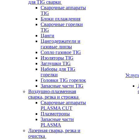
для TIG сварки
Сварочные аппараты
TIG
Блоки охлаждения
Сварочные горелки
TIG
Цанги
Цангодержатели и
газовые линзы
Сопло газовое TIG
Изоляторы TIG
Заглушки TIG
Наборы для TIG
горелки
Услуг
Головки TIG горелок
Запасные части TIG
Воздушно-плазменная
сварка, резка и строжка
Сварочные аппараты
PLASMA CUT
Плазмотроны
Запасные части
PLASMA
Лазерная сварка, резка и
очистка