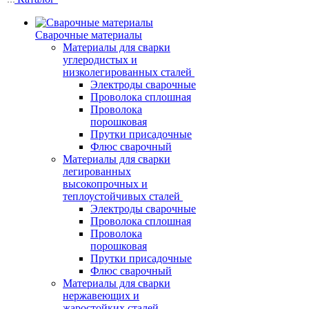
Сварочные материалы
Материалы для сварки
углеродистых и
низколегированных сталей
Электроды сварочные
Проволока сплошная
Проволока
порошковая
Прутки присадочные
Флюс сварочный
Материалы для сварки
легированных
высокопрочных и
теплоустойчивых сталей
Электроды сварочные
Проволока сплошная
Проволока
порошковая
Прутки присадочные
Флюс сварочный
Материалы для сварки
нержавеющих и
жаростойких сталей