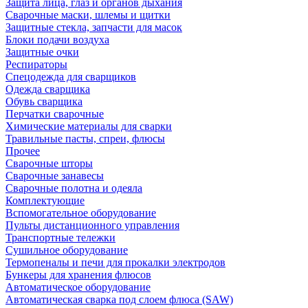
Защита лица, глаз и органов дыхания
Сварочные маски, шлемы и щитки
Защитные стекла, запчасти для масок
Блоки подачи воздуха
Защитные очки
Респираторы
Спецодежда для сварщиков
Одежда сварщика
Обувь сварщика
Перчатки сварочные
Химические материалы для сварки
Травильные пасты, спреи, флюсы
Прочее
Сварочные шторы
Сварочные занавесы
Сварочные полотна и одеяла
Комплектующие
Вспомогательное оборудование
Пульты дистанционного управления
Транспортные тележки
Сушильное оборудование
Термопеналы и печи для прокалки электродов
Бункеры для хранения флюсов
Автоматическое оборудование
Автоматическая сварка под слоем флюса (SAW)