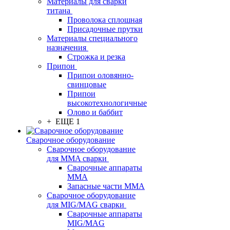
Материалы для сварки
титана
Проволока сплошная
Присадочные прутки
Материалы специального
назначения
Строжка и резка
Припои
Припои оловянно-
свинцовые
Припои
высокотехнологичные
Олово и баббит
+ ЕЩЕ 1
Сварочное оборудование
Сварочное оборудование
для MMA сварки
Сварочные аппараты
MMA
Запасные части MMA
Сварочное оборудование
для MIG/MAG сварки
Сварочные аппараты
MIG/MAG