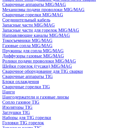
Сварочные аппараты MIG/MAG
Механизмы подачи проволоки MIG/MAG
Сварочные горелки MIG/MAG
Соединительный кабель
Запасные части MIG/MAG
Запасные части для горелок MIG/MAG
Направляющие каналы MIG/MAG
Токосъемники MIG/MAG
Газовые сопла MIG/MAG
Пружины для сопла MIG/MAG
Диффузоры газовые MIG/MAG
Ролики подачи проволоки MIG/MAG
Шейки горелок (гусаки) MIG/MAG
Сварочное оборудование для TIG сварки
Сварочные аппараты TIG
Блоки охлаждения
Сварочные горелки TIG
Цанги
Цангодержатели и газовые линзы
Сопло газовое TIG
Изоляторы TIG
Заглушки TIG
Наборы для TIG горелки
Головки TIG горелок
Запасные части TIG