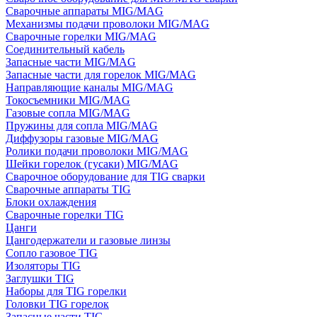
Сварочные аппараты MIG/MAG
Механизмы подачи проволоки MIG/MAG
Сварочные горелки MIG/MAG
Соединительный кабель
Запасные части MIG/MAG
Запасные части для горелок MIG/MAG
Направляющие каналы MIG/MAG
Токосъемники MIG/MAG
Газовые сопла MIG/MAG
Пружины для сопла MIG/MAG
Диффузоры газовые MIG/MAG
Ролики подачи проволоки MIG/MAG
Шейки горелок (гусаки) MIG/MAG
Сварочное оборудование для TIG сварки
Сварочные аппараты TIG
Блоки охлаждения
Сварочные горелки TIG
Цанги
Цангодержатели и газовые линзы
Сопло газовое TIG
Изоляторы TIG
Заглушки TIG
Наборы для TIG горелки
Головки TIG горелок
Запасные части TIG