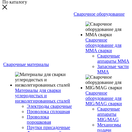
По каталогу
Сварочное оборудование
Сварочное
оборудование для
MMA сварки
Сварочные
аппараты MMA
Сварочные материалы
Запасные части
MMA
Материалы для сварки
Сварочное
углеродистых и
оборудование для
низколегированных сталей
MIG/MAG сварки
Электроды сварочные
Сварочные
Проволока сплошная
аппараты
Проволока
MIG/MAG
порошковая
Механизмы
Прутки присадочные
подачи