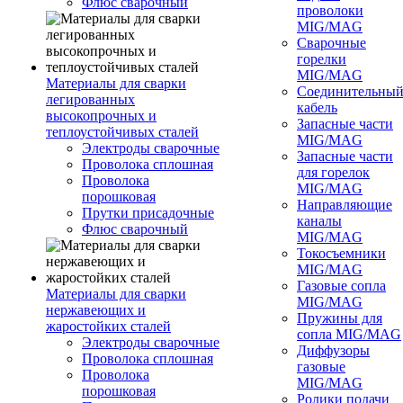
Флюс сварочный
проволоки
MIG/MAG
Сварочные
горелки
MIG/MAG
Материалы для сварки
Соединительны
легированных
кабель
высокопрочных и
Запасные части
теплоустойчивых сталей
MIG/MAG
Электроды сварочные
Запасные части
Проволока сплошная
для горелок
Проволока
MIG/MAG
порошковая
Направляющие
Прутки присадочные
каналы
Флюс сварочный
MIG/MAG
Токосъемники
MIG/MAG
Газовые сопла
Материалы для сварки
MIG/MAG
нержавеющих и
Пружины для
жаростойких сталей
сопла MIG/MAG
Электроды сварочные
Диффузоры
Проволока сплошная
газовые
Проволока
MIG/MAG
порошковая
Ролики подачи