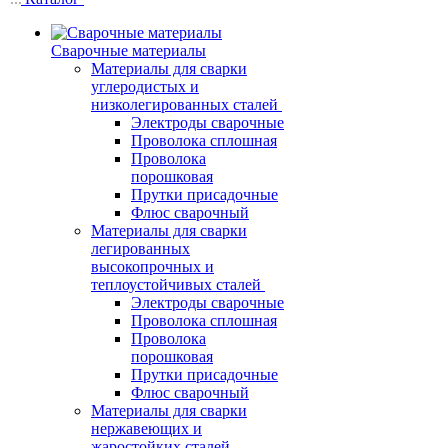
Сварочные материалы
Материалы для сварки
углеродистых и
низколегированных сталей
Электроды сварочные
Проволока сплошная
Проволока
порошковая
Прутки присадочные
Флюс сварочный
Материалы для сварки
легированных
высокопрочных и
теплоустойчивых сталей
Электроды сварочные
Проволока сплошная
Проволока
порошковая
Прутки присадочные
Флюс сварочный
Материалы для сварки
нержавеющих и
жаростойких сталей