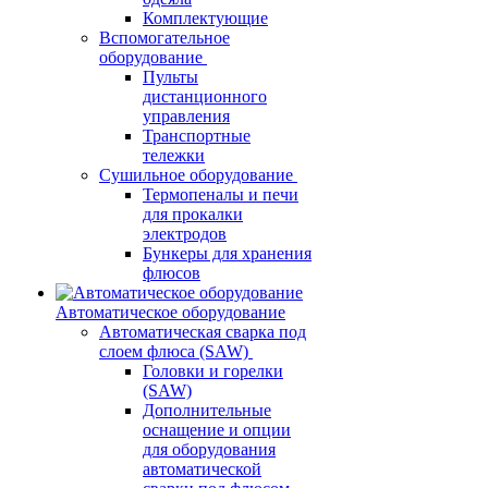
Комплектующие
Вспомогательное
оборудование
Пульты
дистанционного
управления
Транспортные
тележки
Сушильное оборудование
Термопеналы и печи
для прокалки
электродов
Бункеры для хранения
флюсов
Автоматическое оборудование
Автоматическая сварка под
слоем флюса (SAW)
Головки и горелки
(SAW)
Дополнительные
оснащение и опции
для оборудования
автоматической