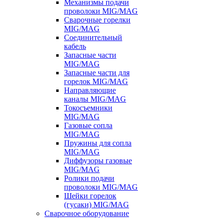
Механизмы подачи
проволоки MIG/MAG
Сварочные горелки
MIG/MAG
Соединительный
кабель
Запасные части
MIG/MAG
Запасные части для
горелок MIG/MAG
Направляющие
каналы MIG/MAG
Токосъемники
MIG/MAG
Газовые сопла
MIG/MAG
Пружины для сопла
MIG/MAG
Диффузоры газовые
MIG/MAG
Ролики подачи
проволоки MIG/MAG
Шейки горелок
(гусаки) MIG/MAG
Сварочное оборудование