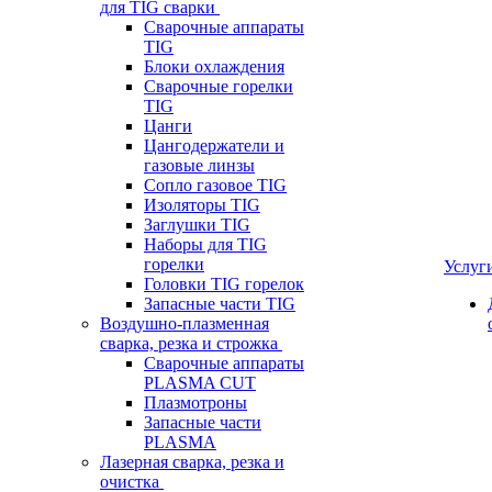
для TIG сварки
Сварочные аппараты
TIG
Блоки охлаждения
Сварочные горелки
TIG
Цанги
Цангодержатели и
газовые линзы
Сопло газовое TIG
Изоляторы TIG
Заглушки TIG
Наборы для TIG
горелки
Услуг
Головки TIG горелок
Запасные части TIG
Воздушно-плазменная
сварка, резка и строжка
Сварочные аппараты
PLASMA CUT
Плазмотроны
Запасные части
PLASMA
Лазерная сварка, резка и
очистка