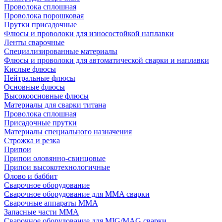
Проволока сплошная
Проволока порошковая
Прутки присадочные
Флюсы и проволоки для износостойкой наплавки
Ленты сварочные
Специализированные материалы
Флюсы и проволоки для автоматической сварки и наплавки
Кислые флюсы
Нейтральные флюсы
Основные флюсы
Высокоосновные флюсы
Материалы для сварки титана
Проволока сплошная
Присадочные прутки
Материалы специального назначения
Строжка и резка
Припои
Припои оловянно-свинцовые
Припои высокотехнологичные
Олово и баббит
Сварочное оборудование
Сварочное оборудование для MMA сварки
Сварочные аппараты MMA
Запасные части MMA
Сварочное оборудование для MIG/MAG сварки