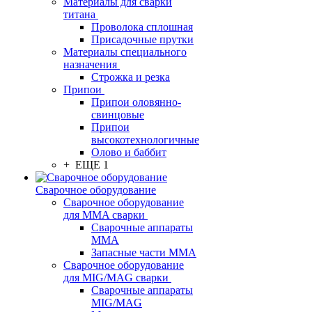
Материалы для сварки
титана
Проволока сплошная
Присадочные прутки
Материалы специального
назначения
Строжка и резка
Припои
Припои оловянно-
свинцовые
Припои
высокотехнологичные
Олово и баббит
+ ЕЩЕ 1
Сварочное оборудование
Сварочное оборудование
для MMA сварки
Сварочные аппараты
MMA
Запасные части MMA
Сварочное оборудование
для MIG/MAG сварки
Сварочные аппараты
MIG/MAG