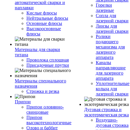
автоматической сварки и
Горелки
наплавки
лазерные
Кислые флюсы
Сопла для
Нейтральные флюсы
лазерной сварки
Основные флюсы
Линзы для
Высокоосновные
лазерной сварки
флюсы
Ролики
подающего
механизма для
Материалы для сварки
лазерного
титана
аппарата
Проволока сплошная
Каналы
Присадочные прутки
направляющие
для лазерного
аппарата
Материалы специального
Уплотнительные
назначения
кольца для
Строжка и резка
лазерной сварки
Припои
Припои оловянно-
Дуговая строжка и
свинцовые
экзотермическая резка
Припои
Воздушно-
высокотехнологичные
дуговая строжка
Олово и баббит