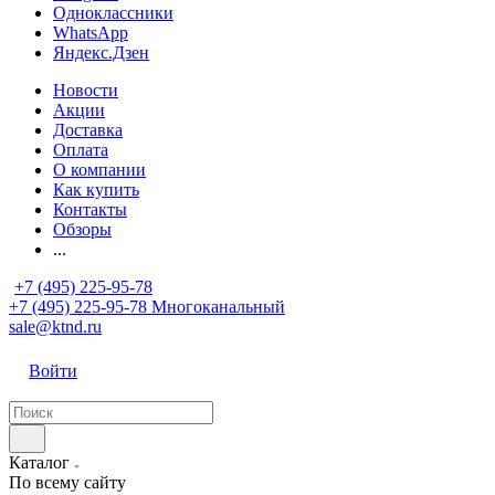
Одноклассники
WhatsApp
Яндекс.Дзен
Новости
Акции
Доставка
Оплата
О компании
Как купить
Контакты
Обзоры
...
+7 (495) 225-95-78
+7 (495) 225-95-78
Многоканальный
sale@ktnd.ru
Войти
Каталог
По всему сайту