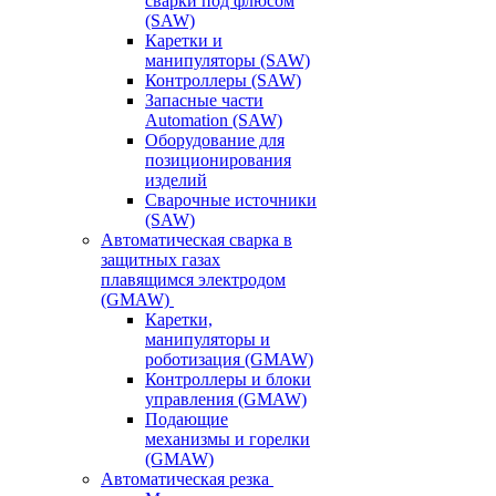
сварки под флюсом
(SAW)
Каретки и
манипуляторы (SAW)
Контроллеры (SAW)
Запасные части
Automation (SAW)
Оборудование для
позиционирования
изделий
Сварочные источники
(SAW)
Автоматическая сварка в
защитных газах
плавящимся электродом
(GMAW)
Каретки,
манипуляторы и
роботизация (GMAW)
Контроллеры и блоки
управления (GMAW)
Подающие
механизмы и горелки
(GMAW)
Автоматическая резка