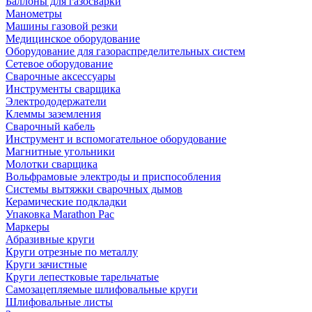
Баллоны для газосварки
Манометры
Машины газовой резки
Медицинское оборудование
Оборудование для газораспределительных систем
Сетевое оборудование
Сварочные аксессуары
Инструменты сварщика
Электрододержатели
Клеммы заземления
Сварочный кабель
Инструмент и вспомогательное оборудование
Магнитные угольники
Молотки сварщика
Вольфрамовые электроды и приспособления
Системы вытяжки сварочных дымов
Керамические подкладки
Упаковка Marathon Pac
Маркеры
Абразивные круги
Круги отрезные по металлу
Круги зачистные
Круги лепестковые тарельчатые
Самозацепляемые шлифовальные круги
Шлифовальные листы