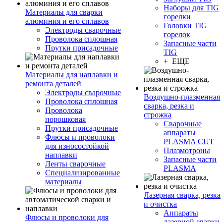
Наборы для TIG
Материалы для сварки
горелки
алюминия и его сплавов
Головки TIG
Электроды сварочные
горелок
Проволока сплошная
Запасные части
Прутки присадочные
TIG
+ ЕЩЕ
Материалы для наплавки и
ремонта деталей
Электроды сварочные
Воздушно-плазменная
Проволока сплошная
сварка, резка и
Проволока
строжка
порошковая
Сварочные
Прутки присадочные
аппараты
Флюсы и проволоки
PLASMA CUT
для износостойкой
Плазмотроны
наплавки
Запасные части
Ленты сварочные
PLASMA
Специализированные
материалы
Лазерная сварка, резка
и очистка
Аппараты
Флюсы и проволоки для
лазерной сварки