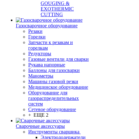
GOUGING &
EXOTHERMIC
CUTTING
Газосварочное оборудование
Резаки
Горелки
Запчасти к резакам и
горелкам
Редукторы
Газовые вентили для сварки
Рукава напорные
Баллоны для газосварки
Манометры
Машины газовой резки
Медицинское оборудование
Оборудование для
газораспределительных
систем
Сетевое оборудование
+ ЕЩЕ 2
Сварочные аксессуары
Инструменты сварщика
Электрододержатели