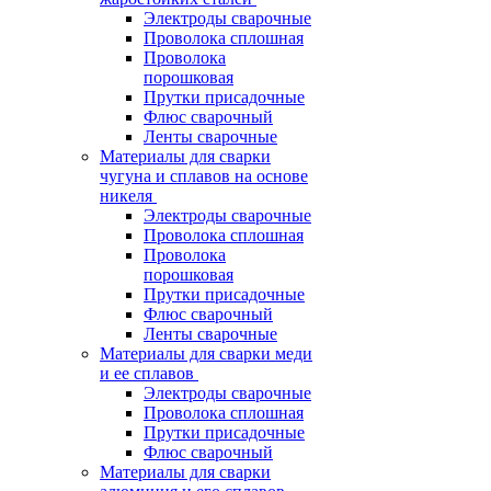
Электроды сварочные
Проволока сплошная
Проволока
порошковая
Прутки присадочные
Флюс сварочный
Ленты сварочные
Материалы для сварки
чугуна и сплавов на основе
никеля
Электроды сварочные
Проволока сплошная
Проволока
порошковая
Прутки присадочные
Флюс сварочный
Ленты сварочные
Материалы для сварки меди
и ее сплавов
Электроды сварочные
Проволока сплошная
Прутки присадочные
Флюс сварочный
Материалы для сварки