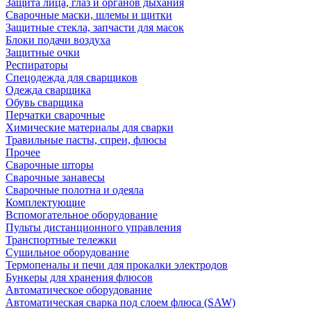
Защита лица, глаз и органов дыхания
Сварочные маски, шлемы и щитки
Защитные стекла, запчасти для масок
Блоки подачи воздуха
Защитные очки
Респираторы
Спецодежда для сварщиков
Одежда сварщика
Обувь сварщика
Перчатки сварочные
Химические материалы для сварки
Травильные пасты, спреи, флюсы
Прочее
Сварочные шторы
Сварочные занавесы
Сварочные полотна и одеяла
Комплектующие
Вспомогательное оборудование
Пульты дистанционного управления
Транспортные тележки
Сушильное оборудование
Термопеналы и печи для прокалки электродов
Бункеры для хранения флюсов
Автоматическое оборудование
Автоматическая сварка под слоем флюса (SAW)