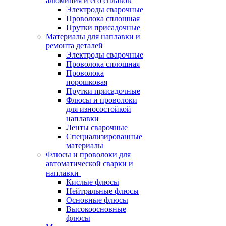
алюминия и его сплавов
Электроды сварочные
Проволока сплошная
Прутки присадочные
Материалы для наплавки и
ремонта деталей
Электроды сварочные
Проволока сплошная
Проволока
порошковая
Прутки присадочные
Флюсы и проволоки
для износостойкой
наплавки
Ленты сварочные
Специализированные
материалы
Флюсы и проволоки для
автоматической сварки и
наплавки
Кислые флюсы
Нейтральные флюсы
Основные флюсы
Высокоосновные
флюсы