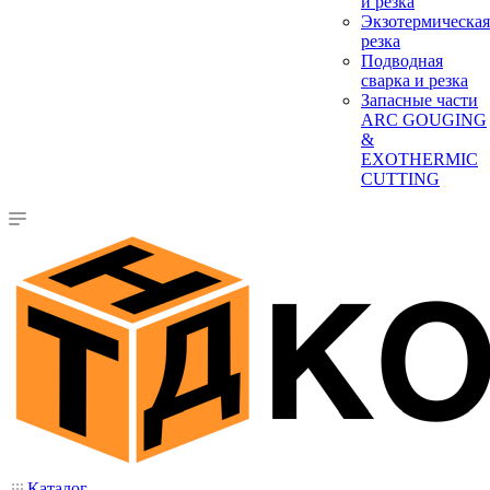
и резка
Экзотермическая
резка
Подводная
сварка и резка
Запасные части
ARC GOUGING
&
EXOTHERMIC
CUTTING
Каталог