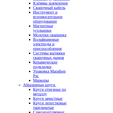
Клеммы заземления
Сварочный кабель
Инструмент и
вспомогательное
оборудование
Магнитные
угольники
Молотки сварщика
Вольфрамовые
электроды и
приспособления
Системы вытяжки
сварочных дымов
Керамические
подкладки
Упаковка Marathon
Pac
Маркеры
Абразивные круги
Круги отрезные по
металлу
Круги зачистные
Круги лепестковые
тарельчатые
Самозацепляемые