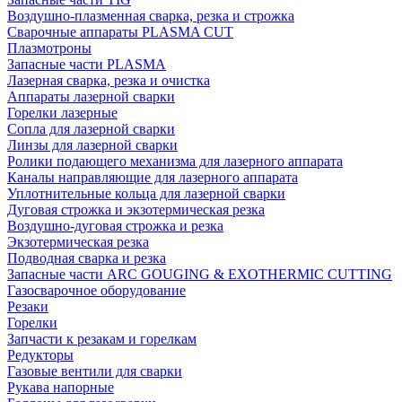
Воздушно-плазменная сварка, резка и строжка
Сварочные аппараты PLASMA CUT
Плазмотроны
Запасные части PLASMA
Лазерная сварка, резка и очистка
Аппараты лазерной сварки
Горелки лазерные
Сопла для лазерной сварки
Линзы для лазерной сварки
Ролики подающего механизма для лазерного аппарата
Каналы направляющие для лазерного аппарата
Уплотнительные кольца для лазерной сварки
Дуговая строжка и экзотермическая резка
Воздушно-дуговая строжка и резка
Экзотермическая резка
Подводная сварка и резка
Запасные части ARC GOUGING & EXOTHERMIC CUTTING
Газосварочное оборудование
Резаки
Горелки
Запчасти к резакам и горелкам
Редукторы
Газовые вентили для сварки
Рукава напорные