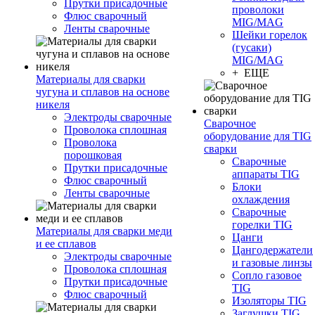
Прутки присадочные
проволоки
Флюс сварочный
MIG/MAG
Ленты сварочные
Шейки горелок
(гусаки)
MIG/MAG
+ ЕЩЕ
Материалы для сварки
чугуна и сплавов на основе
никеля
Электроды сварочные
Сварочное
Проволока сплошная
оборудование для TIG
Проволока
сварки
порошковая
Сварочные
Прутки присадочные
аппараты TIG
Флюс сварочный
Блоки
Ленты сварочные
охлаждения
Сварочные
горелки TIG
Материалы для сварки меди
Цанги
и ее сплавов
Цангодержатели
Электроды сварочные
и газовые линзы
Проволока сплошная
Сопло газовое
Прутки присадочные
TIG
Флюс сварочный
Изоляторы TIG
Заглушки TIG