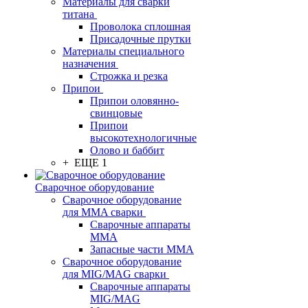
Материалы для сварки
титана
Проволока сплошная
Присадочные прутки
Материалы специального
назначения
Строжка и резка
Припои
Припои оловянно-
свинцовые
Припои
высокотехнологичные
Олово и баббит
+ ЕЩЕ 1
Сварочное оборудование
Сварочное оборудование
для MMA сварки
Сварочные аппараты
MMA
Запасные части MMA
Сварочное оборудование
для MIG/MAG сварки
Сварочные аппараты
MIG/MAG