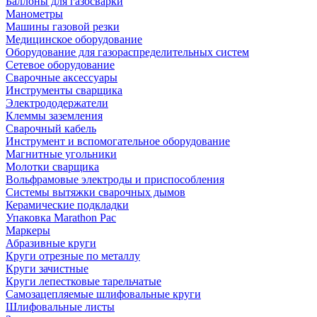
Баллоны для газосварки
Манометры
Машины газовой резки
Медицинское оборудование
Оборудование для газораспределительных систем
Сетевое оборудование
Сварочные аксессуары
Инструменты сварщика
Электрододержатели
Клеммы заземления
Сварочный кабель
Инструмент и вспомогательное оборудование
Магнитные угольники
Молотки сварщика
Вольфрамовые электроды и приспособления
Системы вытяжки сварочных дымов
Керамические подкладки
Упаковка Marathon Pac
Маркеры
Абразивные круги
Круги отрезные по металлу
Круги зачистные
Круги лепестковые тарельчатые
Самозацепляемые шлифовальные круги
Шлифовальные листы