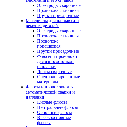
алюминия и его сплавов
Электроды сварочные
Проволока сплошная
Прутки присадочные
Материалы для наплавки и
ремонта деталей
Электроды сварочные
Проволока сплошная
Проволока
порошковая
Прутки присадочные
Флюсы и проволоки
для износостойкой
наплавки
Ленты сварочные
Специализированные
материалы
Флюсы и проволоки для
автоматической сварки и
наплавки
Кислые флюсы
Нейтральные флюсы
Основные флюсы
Высокоосновные
флюсы