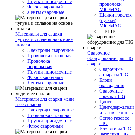
Прутки присадочные
проволоки
Флюс сварочный
MIG/MAG
Ленты сварочные
Шейки горелок
(гусаки)
MIG/MAG
+ ЕЩЕ
Материалы для сварки
чугуна и сплавов на основе
никеля
Электроды сварочные
Сварочное
Проволока сплошная
оборудование для TIG
Проволока
сварки
порошковая
Сварочные
Прутки присадочные
аппараты TIG
Флюс сварочный
Блоки
Ленты сварочные
охлаждения
Сварочные
горелки TIG
Материалы для сварки меди
Цанги
и ее сплавов
Цангодержатели
Электроды сварочные
и газовые линзы
Проволока сплошная
Сопло газовое
Прутки присадочные
TIG
Флюс сварочный
Изоляторы TIG
Заглушки TIG