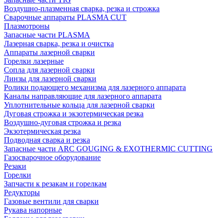
Воздушно-плазменная сварка, резка и строжка
Сварочные аппараты PLASMA CUT
Плазмотроны
Запасные части PLASMA
Лазерная сварка, резка и очистка
Аппараты лазерной сварки
Горелки лазерные
Сопла для лазерной сварки
Линзы для лазерной сварки
Ролики подающего механизма для лазерного аппарата
Каналы направляющие для лазерного аппарата
Уплотнительные кольца для лазерной сварки
Дуговая строжка и экзотермическая резка
Воздушно-дуговая строжка и резка
Экзотермическая резка
Подводная сварка и резка
Запасные части ARC GOUGING & EXOTHERMIC CUTTING
Газосварочное оборудование
Резаки
Горелки
Запчасти к резакам и горелкам
Редукторы
Газовые вентили для сварки
Рукава напорные