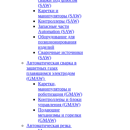
сварки под флюсом
(SAW)
Каретки и
манипуляторы (SAW)
Контроллеры (SAW)
Запасные части
Automation (SAW)
Оборудование для
позиционирования
изделий
Сварочные источники
(SAW)
Автоматическая сварка в
защитных газах
плавящимся электродом
(GMAW)
Каретки,
манипуляторы и
роботизация (GMAW)
Контроллеры и блоки
управления (GMAW)
Подающие
механизмы и горелки
(GMAW)
Автоматическая резка