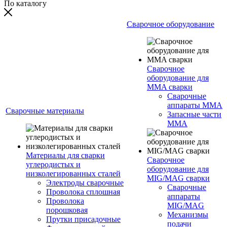
По каталогу
Сварочное оборудование
Сварочное
оборудование для
MMA сварки
Сварочные
аппараты MMA
Сварочные материалы
Запасные части
MMA
Материалы для сварки
Сварочное
углеродистых и
оборудование для
низколегированных сталей
MIG/MAG сварки
Электроды сварочные
Сварочные
Проволока сплошная
аппараты
Проволока
MIG/MAG
порошковая
Механизмы
Прутки присадочные
подачи