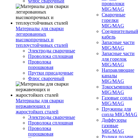
Флюс сварочный
проволоки
MIG/MAG
Сварочные
горелки
MIG/MAG
Материалы для сварки
Соединительны
легированных
кабель
высокопрочных и
Запасные части
теплоустойчивых сталей
MIG/MAG
Электроды сварочные
Запасные части
Проволока сплошная
для горелок
Проволока
MIG/MAG
порошковая
Направляющие
Прутки присадочные
каналы
Флюс сварочный
MIG/MAG
Токосъемники
MIG/MAG
Газовые сопла
Материалы для сварки
MIG/MAG
нержавеющих и
Пружины для
жаростойких сталей
сопла MIG/MAG
Электроды сварочные
Диффузоры
Проволока сплошная
газовые
Проволока
MIG/MAG
порошковая
Ролики подачи