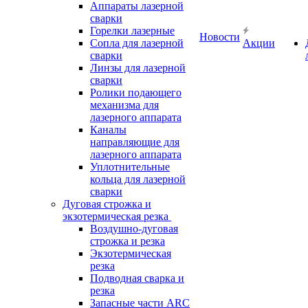
Аппараты лазерной
сварки
Горелки лазерные
Новости
Сопла для лазерной
Акции
сварки
Линзы для лазерной
сварки
Ролики подающего
механизма для
лазерного аппарата
Каналы
направляющие для
лазерного аппарата
Уплотнительные
кольца для лазерной
сварки
Дуговая строжка и
экзотермическая резка
Воздушно-дуговая
строжка и резка
Экзотермическая
резка
Подводная сварка и
резка
Запасные части ARC