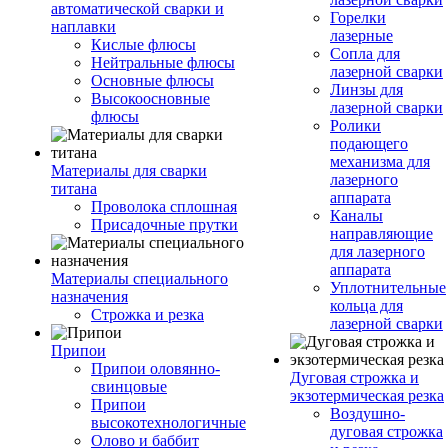
автоматической сварки и
Горелки
наплавки
лазерные
Кислые флюсы
Сопла для
Нейтральные флюсы
лазерной сварки
Основные флюсы
Линзы для
Высокоосновные
лазерной сварки
флюсы
Ролики
подающего
механизма для
Материалы для сварки
лазерного
титана
аппарата
Проволока сплошная
Каналы
Присадочные прутки
направляющие
для лазерного
аппарата
Материалы специального
Уплотнительные
назначения
кольца для
Строжка и резка
лазерной сварки
Припои
Припои оловянно-
Дуговая строжка и
свинцовые
экзотермическая резка
Припои
Воздушно-
высокотехнологичные
дуговая строжка
Олово и баббит