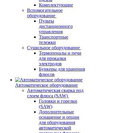
Комплектующие
Вспомогательное
оборудование
Пульты
дистанционного
управления
Транспортные
тележки
Сушильное оборудование
Термопеналы и печи
для прокалки
электродов
Бункеры для хранения
флюсов
Автоматическое оборудование
Автоматическая сварка под
слоем флюса (SAW)
Головки и горелки
(SAW)
Дополнительные
оснащение и опции
для оборудования
автоматической