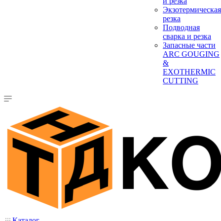
и резка
Экзотермическая
резка
Подводная
сварка и резка
Запасные части
ARC GOUGING
&
EXOTHERMIC
CUTTING
Каталог