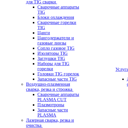
для TIG сварки
Сварочные аппараты
TIG
Блоки охлаждения
Сварочные горелки
TIG
Цанги
Цангодержатели и
газовые линзы
Сопло газовое TIG
Изоляторы TIG
Заглушки TIG
Наборы для TIG
горелки
Услуг
Головки TIG горелок
Запасные части TIG
Воздушно-плазменная
сварка, резка и строжка
Сварочные аппараты
PLASMA CUT
Плазмотроны
Запасные части
PLASMA
Лазерная сварка, резка и
очистка