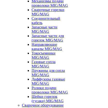
Механизмы подачи
проволоки MIG/MAG
Сварочные горелки
MIG/MAG
Соединительный
кабель
Запасные части
MIG/MAG
Запасные части для
горелок MIG/MAG
Направляющие
каналы MIG/MAG
Токосъемники
MIG/MAG
Газовые сопла
MIG/MAG
Пружины для сопла
MIG/MAG
Диффузоры газовые
MIG/MAG
Ролики подачи
проволоки MIG/MAG
Шейки горелок
(гусаки) MIG/MAG
Сварочное оборудование