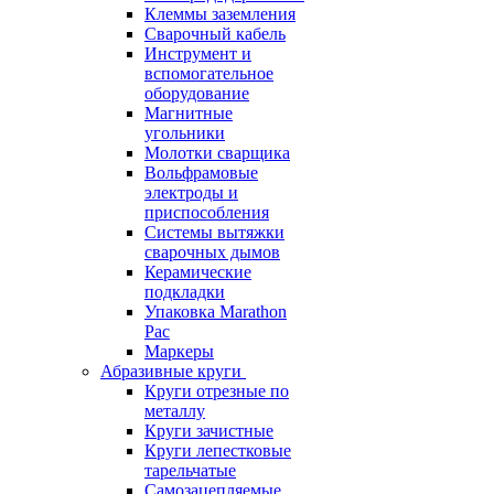
Клеммы заземления
Сварочный кабель
Инструмент и
вспомогательное
оборудование
Магнитные
угольники
Молотки сварщика
Вольфрамовые
электроды и
приспособления
Системы вытяжки
сварочных дымов
Керамические
подкладки
Упаковка Marathon
Pac
Маркеры
Абразивные круги
Круги отрезные по
металлу
Круги зачистные
Круги лепестковые
тарельчатые
Самозацепляемые