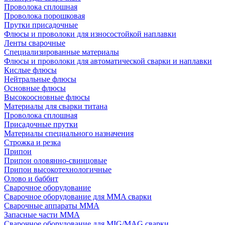
Проволока сплошная
Проволока порошковая
Прутки присадочные
Флюсы и проволоки для износостойкой наплавки
Ленты сварочные
Специализированные материалы
Флюсы и проволоки для автоматической сварки и наплавки
Кислые флюсы
Нейтральные флюсы
Основные флюсы
Высокоосновные флюсы
Материалы для сварки титана
Проволока сплошная
Присадочные прутки
Материалы специального назначения
Строжка и резка
Припои
Припои оловянно-свинцовые
Припои высокотехнологичные
Олово и баббит
Сварочное оборудование
Сварочное оборудование для MMA сварки
Сварочные аппараты MMA
Запасные части MMA
Сварочное оборудование для MIG/MAG сварки