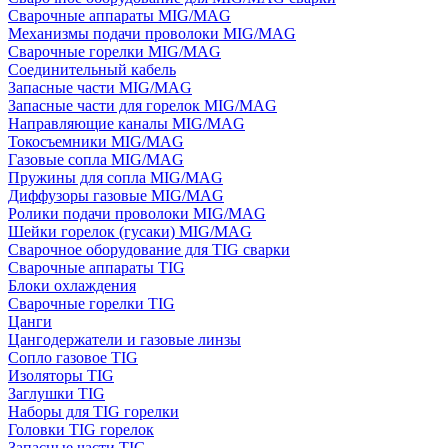
Сварочные аппараты MIG/MAG
Механизмы подачи проволоки MIG/MAG
Сварочные горелки MIG/MAG
Соединительный кабель
Запасные части MIG/MAG
Запасные части для горелок MIG/MAG
Направляющие каналы MIG/MAG
Токосъемники MIG/MAG
Газовые сопла MIG/MAG
Пружины для сопла MIG/MAG
Диффузоры газовые MIG/MAG
Ролики подачи проволоки MIG/MAG
Шейки горелок (гусаки) MIG/MAG
Сварочное оборудование для TIG сварки
Сварочные аппараты TIG
Блоки охлаждения
Сварочные горелки TIG
Цанги
Цангодержатели и газовые линзы
Сопло газовое TIG
Изоляторы TIG
Заглушки TIG
Наборы для TIG горелки
Головки TIG горелок
Запасные части TIG