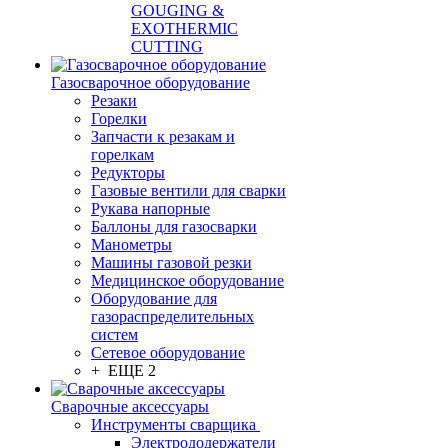
GOUGING &
EXOTHERMIC
CUTTING
Газосварочное оборудование
Резаки
Горелки
Запчасти к резакам и
горелкам
Редукторы
Газовые вентили для сварки
Рукава напорные
Баллоны для газосварки
Манометры
Машины газовой резки
Медицинское оборудование
Оборудование для
газораспределительных
систем
Сетевое оборудование
+ ЕЩЕ 2
Сварочные аксессуары
Инструменты сварщика
Электрододержатели