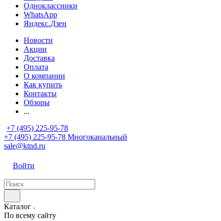
Одноклассники
WhatsApp
Яндекс.Дзен
Новости
Акции
Доставка
Оплата
О компании
Как купить
Контакты
Обзоры
...
+7 (495) 225-95-78
+7 (495) 225-95-78
Многоканальный
sale@ktnd.ru
Войти
Каталог
По всему сайту