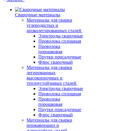
Сварочные материалы
Материалы для сварки
углеродистых и
низколегированных сталей
Электроды сварочные
Проволока сплошная
Проволока
порошковая
Прутки присадочные
Флюс сварочный
Материалы для сварки
легированных
высокопрочных и
теплоустойчивых сталей
Электроды сварочные
Проволока сплошная
Проволока
порошковая
Прутки присадочные
Флюс сварочный
Материалы для сварки
нержавеющих и
жаростойких сталей