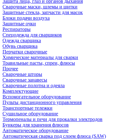
Защита лица, глаз и органов дыхания
Сварочные маски, шлемы и щитки
Защитные стекла, запчасти для масок
Блоки подачи воздуха
Защитные очки
Респираторы
Спецодежда для сварщиков
Одежда сварщика
Обувь сварщика
Перчатки сварочные
Химические материалы для сварки
Травильные пасты, спреи, флюсы
Прочее
Сварочные шторы
Сварочные занавесы
Сварочные полотна и одеяла
Комплектующие
Вспомогательное оборудование
Пульты дистанционного управления
Транспортные тележки
Сушильное оборудование
Термопеналы и печи для прокалки электродов
Бункеры для хранения флюсов
Автоматическое оборудование
Автоматическая сварка под слоем флюса (SAW)