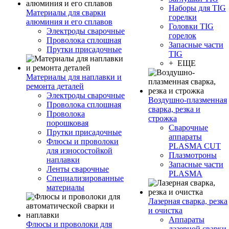
Наборы для TIG
Материалы для сварки
горелки
алюминия и его сплавов
Головки TIG
Электроды сварочные
горелок
Проволока сплошная
Запасные части
Прутки присадочные
TIG
+ ЕЩЕ
Материалы для наплавки и
ремонта деталей
Электроды сварочные
Воздушно-плазменная
Проволока сплошная
сварка, резка и
Проволока
строжка
порошковая
Сварочные
Прутки присадочные
аппараты
Флюсы и проволоки
PLASMA CUT
для износостойкой
Плазмотроны
наплавки
Запасные части
Ленты сварочные
PLASMA
Специализированные
материалы
Лазерная сварка, резка
и очистка
Аппараты
Флюсы и проволоки для
лазерной сварки