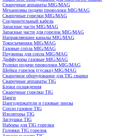
Сварочные аппараты MIG/MAG
Механизмы подачи проволоки MIG/MAG
Сварочные горелки MIG/MAG
Соединительный кабель
Запасные части MIG/MAG
Запасные части для горелок MIG/MAG
Направляющие каналы MIG/MAG
Токосъемники MIG/MAG
Газовые сопла MIG/MAG
Пружины для сопла MIG/MAG
Диффузоры газовые MIG/MAG
Ролики подачи проволоки MIG/MAG
Шейки горелок (гусаки) MIG/MAG
Сварочное оборудование для TIG сварки
Сварочные аппараты TIG
Блоки охлаждения
Сварочные горелки TIG
Цанги
Цангодержатели и газовые линзы
Сопло газовое TIG
Изоляторы TIG
Заглушки TIG
Наборы для TIG горелки
Головки TIG горелок
Запасные части TIG