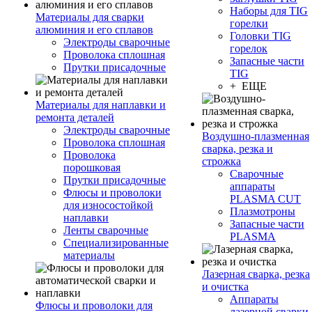
Наборы для TIG
Материалы для сварки
горелки
алюминия и его сплавов
Головки TIG
Электроды сварочные
горелок
Проволока сплошная
Запасные части
Прутки присадочные
TIG
+ ЕЩЕ
Материалы для наплавки и
ремонта деталей
Электроды сварочные
Воздушно-плазменная
Проволока сплошная
сварка, резка и
Проволока
строжка
порошковая
Сварочные
Прутки присадочные
аппараты
Флюсы и проволоки
PLASMA CUT
для износостойкой
Плазмотроны
наплавки
Запасные части
Ленты сварочные
PLASMA
Специализированные
материалы
Лазерная сварка, резка
и очистка
Аппараты
Флюсы и проволоки для
лазерной сварки