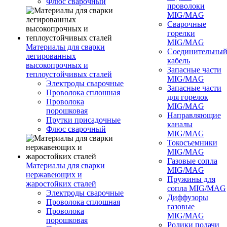
Флюс сварочный
проволоки
MIG/MAG
Сварочные
горелки
MIG/MAG
Материалы для сварки
Соединительны
легированных
кабель
высокопрочных и
Запасные части
теплоустойчивых сталей
MIG/MAG
Электроды сварочные
Запасные части
Проволока сплошная
для горелок
Проволока
MIG/MAG
порошковая
Направляющие
Прутки присадочные
каналы
Флюс сварочный
MIG/MAG
Токосъемники
MIG/MAG
Газовые сопла
Материалы для сварки
MIG/MAG
нержавеющих и
Пружины для
жаростойких сталей
сопла MIG/MAG
Электроды сварочные
Диффузоры
Проволока сплошная
газовые
Проволока
MIG/MAG
порошковая
Ролики подачи