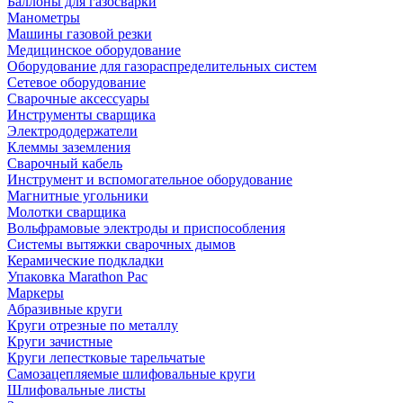
Баллоны для газосварки
Манометры
Машины газовой резки
Медицинское оборудование
Оборудование для газораспределительных систем
Сетевое оборудование
Сварочные аксессуары
Инструменты сварщика
Электрододержатели
Клеммы заземления
Сварочный кабель
Инструмент и вспомогательное оборудование
Магнитные угольники
Молотки сварщика
Вольфрамовые электроды и приспособления
Системы вытяжки сварочных дымов
Керамические подкладки
Упаковка Marathon Pac
Маркеры
Абразивные круги
Круги отрезные по металлу
Круги зачистные
Круги лепестковые тарельчатые
Самозацепляемые шлифовальные круги
Шлифовальные листы