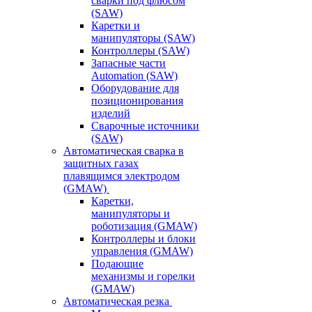
сварки под флюсом
(SAW)
Каретки и
манипуляторы (SAW)
Контроллеры (SAW)
Запасные части
Automation (SAW)
Оборудование для
позиционирования
изделий
Сварочные источники
(SAW)
Автоматическая сварка в
защитных газах
плавящимся электродом
(GMAW)
Каретки,
манипуляторы и
роботизация (GMAW)
Контроллеры и блоки
управления (GMAW)
Подающие
механизмы и горелки
(GMAW)
Автоматическая резка