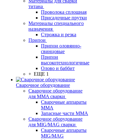
Материалы для сварки
титана
Проволока сплошная
Присадочные прутки
Материалы специального
назначения
Строжка и резка
Припои
Припои оловянно-
свинцовые
Припои
высокотехнологичные
Олово и баббит
+ ЕЩЕ 1
Сварочное оборудование
Сварочное оборудование
для MMA сварки
Сварочные аппараты
MMA
Запасные части MMA
Сварочное оборудование
для MIG/MAG сварки
Сварочные аппараты
MIG/MAG