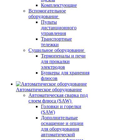
Комплектующие
Вспомогательное
оборудование
Пульты
дистанционного
управления
Транспортные
тележки
Сушильное оборудование
Термопеналы и печи
для прокалки
электродов
Бункеры для хранения
флюсов
Автоматическое оборудование
Автоматическая сварка под
слоем флюса (SAW)
Головки и горелки
(SAW)
Дополнительные
оснащение и опции
для оборудования
автоматической