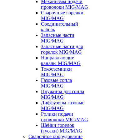
Механизмы подачи
проволоки MIG/MAG
Сварочные горелки
MIG/MAG
Соединительный
кабель
Запасные части
MIG/MAG
Запасные части для
горелок MIG/MAG
Направляющие
каналы MIG/MAG
Токосъемники
MIG/MAG
Газовые сопла
MIG/MAG
Пружины для сопла
MIG/MAG
Диффузоры газовые
MIG/MAG
Ролики подачи
проволоки MIG/MAG
Шейки горелок
(гусаки) MIG/MAG
Сварочное оборудование