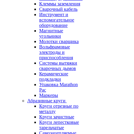
Клеммы заземления
Сварочный кабель
Инструмент и
вспомогательное
оборудование
Магнитные
угольники
Молотки сварщика
Вольфрамовые
электроды и
приспособления
Системы вытяжки
сварочных дымов
Керамические
подкладки
Упаковка Marathon
Pac
Маркеры
Абразивные круги
Круги отрезные по
металлу
Круги зачистные
Круги лепестковые
тарельчатые
Самозацепляемые