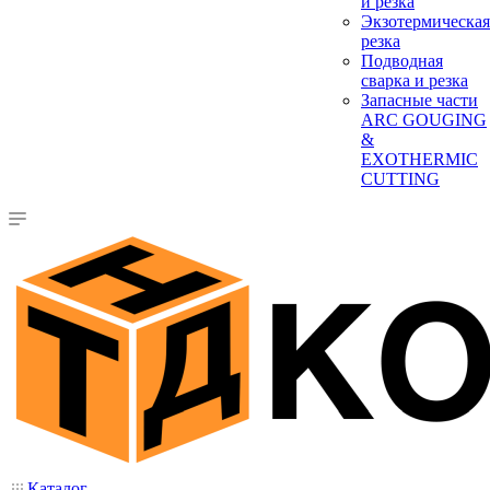
и резка
Экзотермическая
резка
Подводная
сварка и резка
Запасные части
ARC GOUGING
&
EXOTHERMIC
CUTTING
Каталог