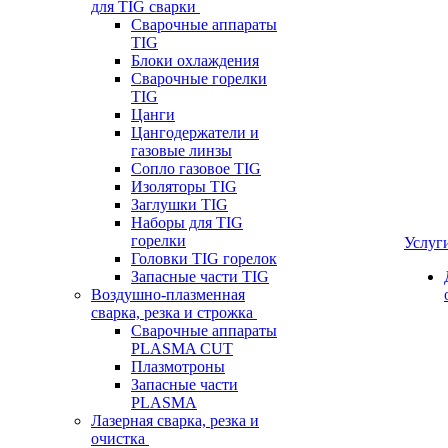
для TIG сварки
Сварочные аппараты
TIG
Блоки охлаждения
Сварочные горелки
TIG
Цанги
Цангодержатели и
газовые линзы
Сопло газовое TIG
Изоляторы TIG
Заглушки TIG
Наборы для TIG
горелки
Услуг
Головки TIG горелок
Запасные части TIG
Воздушно-плазменная
сварка, резка и строжка
Сварочные аппараты
PLASMA CUT
Плазмотроны
Запасные части
PLASMA
Лазерная сварка, резка и
очистка