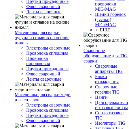
Прутки присадочные
проволоки
Флюс сварочный
MIG/MAG
Ленты сварочные
Шейки горелок
(гусаки)
MIG/MAG
+ ЕЩЕ
Материалы для сварки
чугуна и сплавов на основе
никеля
Электроды сварочные
Сварочное
Проволока сплошная
оборудование для TIG
Проволока
сварки
порошковая
Сварочные
Прутки присадочные
аппараты TIG
Флюс сварочный
Блоки
Ленты сварочные
охлаждения
Сварочные
горелки TIG
Материалы для сварки меди
Цанги
и ее сплавов
Цангодержатели
Электроды сварочные
и газовые линзы
Проволока сплошная
Сопло газовое
Прутки присадочные
TIG
Флюс сварочный
Изоляторы TIG
Заглушки TIG