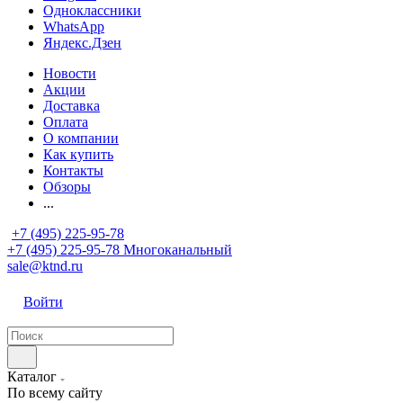
Одноклассники
WhatsApp
Яндекс.Дзен
Новости
Акции
Доставка
Оплата
О компании
Как купить
Контакты
Обзоры
...
+7 (495) 225-95-78
+7 (495) 225-95-78
Многоканальный
sale@ktnd.ru
Войти
Каталог
По всему сайту