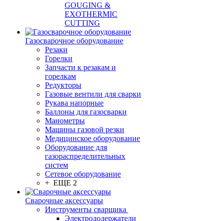
GOUGING &
EXOTHERMIC
CUTTING
Газосварочное оборудование
Резаки
Горелки
Запчасти к резакам и
горелкам
Редукторы
Газовые вентили для сварки
Рукава напорные
Баллоны для газосварки
Манометры
Машины газовой резки
Медицинское оборудование
Оборудование для
газораспределительных
систем
Сетевое оборудование
+ ЕЩЕ 2
Сварочные аксессуары
Инструменты сварщика
Электрододержатели