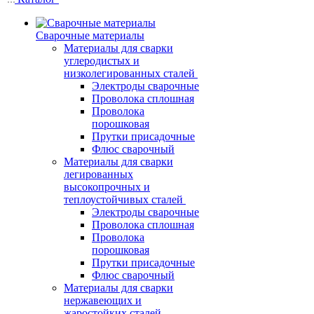
Сварочные материалы
Материалы для сварки
углеродистых и
низколегированных сталей
Электроды сварочные
Проволока сплошная
Проволока
порошковая
Прутки присадочные
Флюс сварочный
Материалы для сварки
легированных
высокопрочных и
теплоустойчивых сталей
Электроды сварочные
Проволока сплошная
Проволока
порошковая
Прутки присадочные
Флюс сварочный
Материалы для сварки
нержавеющих и
жаростойких сталей