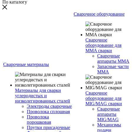
По каталогу
Сварочное оборудование
Сварочное
оборудование для
MMA сварки
Сварочные
аппараты MMA
Сварочные материалы
Запасные части
MMA
Материалы для сварки
Сварочное
углеродистых и
оборудование для
низколегированных сталей
MIG/MAG сварки
Электроды сварочные
Сварочные
Проволока сплошная
аппараты
Проволока
MIG/MAG
порошковая
Механизмы
Прутки присадочные
подачи