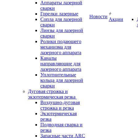
Аппараты лазерной
сварки
Горелки лазерные
Новости
Сопла для лазерной
Акции
сварки
Линзы для лазерной
сварки
Ролики подающего
механизма для
лазерного аппарата
Каналы
направляющие для
лазерного аппарата
Уплотнительные
кольца для лазерной
сварки
Дуговая строжка и
экзотермическая резка
Воздушно-дуговая
строжка и резка
Экзотермическая
резка
Подводная сварка и
резка
Запасные части ARC