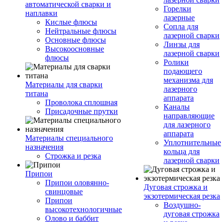
автоматической сварки и
Горелки
наплавки
лазерные
Кислые флюсы
Сопла для
Нейтральные флюсы
лазерной сварки
Основные флюсы
Линзы для
Высокоосновные
лазерной сварки
флюсы
Ролики
подающего
механизма для
Материалы для сварки
лазерного
титана
аппарата
Проволока сплошная
Каналы
Присадочные прутки
направляющие
для лазерного
аппарата
Материалы специального
Уплотнительные
назначения
кольца для
Строжка и резка
лазерной сварки
Припои
Припои оловянно-
Дуговая строжка и
свинцовые
экзотермическая резка
Припои
Воздушно-
высокотехнологичные
дуговая строжка
Олово и баббит