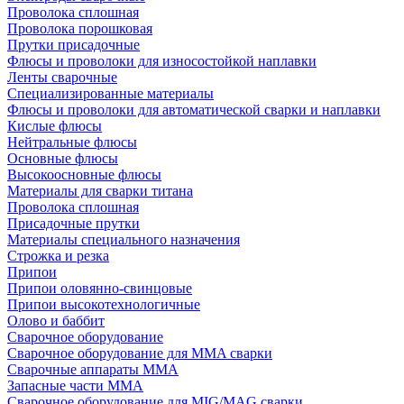
Проволока сплошная
Проволока порошковая
Прутки присадочные
Флюсы и проволоки для износостойкой наплавки
Ленты сварочные
Специализированные материалы
Флюсы и проволоки для автоматической сварки и наплавки
Кислые флюсы
Нейтральные флюсы
Основные флюсы
Высокоосновные флюсы
Материалы для сварки титана
Проволока сплошная
Присадочные прутки
Материалы специального назначения
Строжка и резка
Припои
Припои оловянно-свинцовые
Припои высокотехнологичные
Олово и баббит
Сварочное оборудование
Сварочное оборудование для MMA сварки
Сварочные аппараты MMA
Запасные части MMA
Сварочное оборудование для MIG/MAG сварки