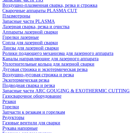
Воздушно-плазменная сварка, резка и строжка
Сварочные аппараты PLASMA CUT
Плазмотроны
Запасные части PLASMA
Лазерная сварка, резка и очистка
Аппараты лазерной сварки
Горелки лазерные
Сопла для лазерной сварки
Линзы для лазерной сварки
Ролики подающего механизма для лазерного аппарата
Каналы направляющие для лазерного аппарата
Уплотнительные кольца для лазерной сварки
Дуговая строжка и экзотермическая резка
Воздушно-дуговая строжка и резка
Экзотермическая резка
Подводная сварка и резка
Запасные части ARC GOUGING & EXOTHERMIC CUTTING
Газосварочное оборудование
Резаки
Горелки
Запчасти к резакам и горелкам
Редукторы
Газовые вентили для сварки
Рукава напорные