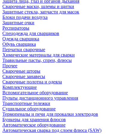
Защита лица, глаз и органов дыхания
Сварочные маски, шлемы и щитки
Защитные стекла, запчасти для масок
Блоки подачи воздуха
Защитные очки
Респираторы
Спецодежда для сварщиков
Одежда сварщика
Обувь сварщика
Перчатки сварочные
Химические материалы для сварки
Травильные пасты, спреи, флюсы
Прочее
Сварочные шторы
Сварочные занавесы
Сварочные полотна и одеяла
Комплектующие
Вспомогательное оборудование
Пульты дистанционного управления
Транспортные тележки
Сушильное оборудование
Термопеналы и печи для прокалки электродов
Бункеры для хранения флюсов
Автоматическое оборудование
Автоматическая сварка под слоем флюса (SAW)