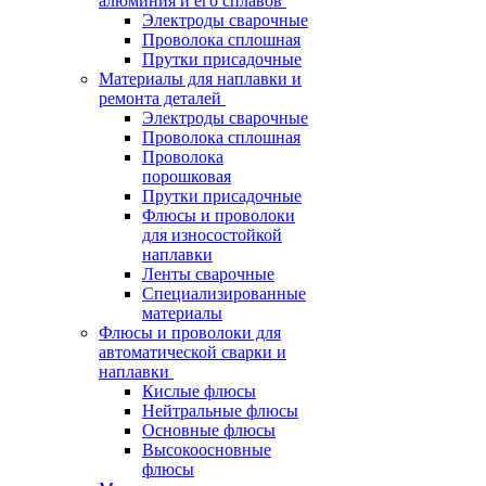
алюминия и его сплавов
Электроды сварочные
Проволока сплошная
Прутки присадочные
Материалы для наплавки и
ремонта деталей
Электроды сварочные
Проволока сплошная
Проволока
порошковая
Прутки присадочные
Флюсы и проволоки
для износостойкой
наплавки
Ленты сварочные
Специализированные
материалы
Флюсы и проволоки для
автоматической сварки и
наплавки
Кислые флюсы
Нейтральные флюсы
Основные флюсы
Высокоосновные
флюсы