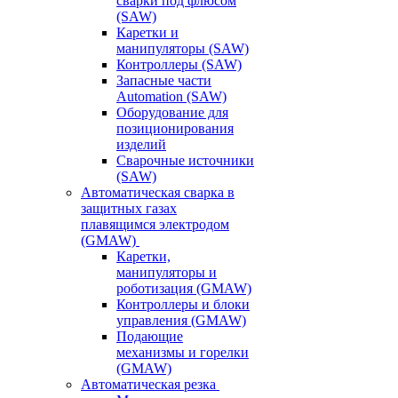
сварки под флюсом
(SAW)
Каретки и
манипуляторы (SAW)
Контроллеры (SAW)
Запасные части
Automation (SAW)
Оборудование для
позиционирования
изделий
Сварочные источники
(SAW)
Автоматическая сварка в
защитных газах
плавящимся электродом
(GMAW)
Каретки,
манипуляторы и
роботизация (GMAW)
Контроллеры и блоки
управления (GMAW)
Подающие
механизмы и горелки
(GMAW)
Автоматическая резка