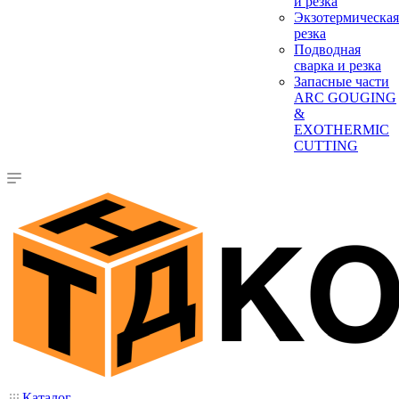
и резка
Экзотермическая
резка
Подводная
сварка и резка
Запасные части
ARC GOUGING
&
EXOTHERMIC
CUTTING
Каталог