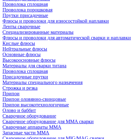
Проволока сплошная
Проволока порошковая
Прутки присадочные
Флюсы и проволоки для износостойкой наплавки
Ленты сварочные
Специализированные материалы
Флюсы и проволоки для автоматической сварки и наплавки
Кислые флюсы
Нейтральные флюсы
Основные флюсы
Высокоосновные флюсы
Материалы для сварки титана
Проволока сплошная
Присадочные прутки
Материалы специального назначения
Строжка и резка
Припои
Припои оловянно-свинцовые
Припои высокотехнологичные
Олово и баббит
Сварочное оборудование
Сварочное оборудование для MMA сварки
Сварочные аппараты MMA
Запасные части MMA
Сварочное оборудование для MIG/MAG сварки