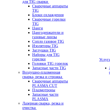
для TIG сварки
Сварочные аппараты
TIG
Блоки охлаждения
Сварочные горелки
TIG
Цанги
Цангодержатели и
газовые линзы
Сопло газовое TIG
Изоляторы TIG
Заглушки TIG
Наборы для TIG
горелки
Услуг
Головки TIG горелок
Запасные части TIG
Воздушно-плазменная
сварка, резка и строжка
Сварочные аппараты
PLASMA CUT
Плазмотроны
Запасные части
PLASMA
Лазерная сварка, резка и
очистка