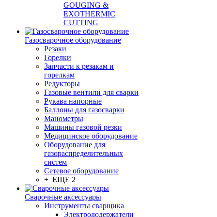
GOUGING &
EXOTHERMIC
CUTTING
Газосварочное оборудование
Резаки
Горелки
Запчасти к резакам и
горелкам
Редукторы
Газовые вентили для сварки
Рукава напорные
Баллоны для газосварки
Манометры
Машины газовой резки
Медицинское оборудование
Оборудование для
газораспределительных
систем
Сетевое оборудование
+ ЕЩЕ 2
Сварочные аксессуары
Инструменты сварщика
Электрододержатели