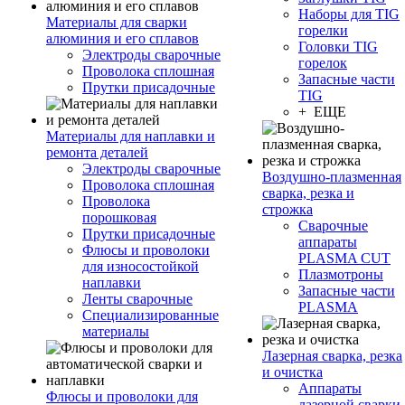
Наборы для TIG
Материалы для сварки
горелки
алюминия и его сплавов
Головки TIG
Электроды сварочные
горелок
Проволока сплошная
Запасные части
Прутки присадочные
TIG
+ ЕЩЕ
Материалы для наплавки и
ремонта деталей
Электроды сварочные
Воздушно-плазменная
Проволока сплошная
сварка, резка и
Проволока
строжка
порошковая
Сварочные
Прутки присадочные
аппараты
Флюсы и проволоки
PLASMA CUT
для износостойкой
Плазмотроны
наплавки
Запасные части
Ленты сварочные
PLASMA
Специализированные
материалы
Лазерная сварка, резка
и очистка
Аппараты
Флюсы и проволоки для
лазерной сварки