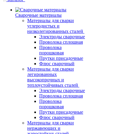
Сварочные материалы
Материалы для сварки
углеродистых и
низколегированных сталей
Электроды сварочные
Проволока сплошная
Проволока
порошковая
Прутки присадочные
Флюс сварочный
Материалы для сварки
легированных
высокопрочных и
теплоустойчивых сталей
Электроды сварочные
Проволока сплошная
Проволока
порошковая
Прутки присадочные
Флюс сварочный
Материалы для сварки
нержавеющих и
жаростойких сталей