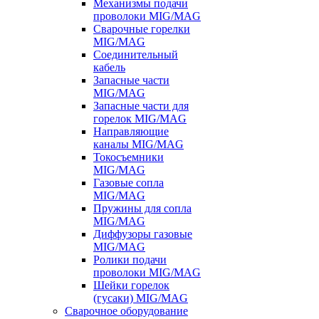
Механизмы подачи
проволоки MIG/MAG
Сварочные горелки
MIG/MAG
Соединительный
кабель
Запасные части
MIG/MAG
Запасные части для
горелок MIG/MAG
Направляющие
каналы MIG/MAG
Токосъемники
MIG/MAG
Газовые сопла
MIG/MAG
Пружины для сопла
MIG/MAG
Диффузоры газовые
MIG/MAG
Ролики подачи
проволоки MIG/MAG
Шейки горелок
(гусаки) MIG/MAG
Сварочное оборудование