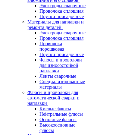
алюминия и его сплавов
Электроды сварочные
Проволока сплошная
Прутки присадочные
Материалы для наплавки и
ремонта деталей
Электроды сварочные
Проволока сплошная
Проволока
порошковая
Прутки присадочные
Флюсы и проволоки
для износостойкой
наплавки
Ленты сварочные
Специализированные
материалы
Флюсы и проволоки для
автоматической сварки и
наплавки
Кислые флюсы
Нейтральные флюсы
Основные флюсы
Высокоосновные
флюсы