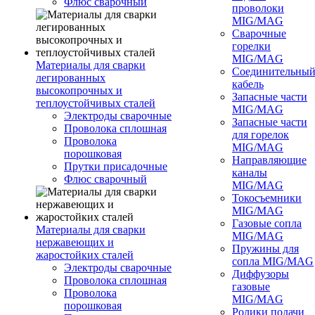
Флюс сварочный
проволоки
MIG/MAG
Сварочные
горелки
MIG/MAG
Материалы для сварки
Соединительны
легированных
кабель
высокопрочных и
Запасные части
теплоустойчивых сталей
MIG/MAG
Электроды сварочные
Запасные части
Проволока сплошная
для горелок
Проволока
MIG/MAG
порошковая
Направляющие
Прутки присадочные
каналы
Флюс сварочный
MIG/MAG
Токосъемники
MIG/MAG
Газовые сопла
Материалы для сварки
MIG/MAG
нержавеющих и
Пружины для
жаростойких сталей
сопла MIG/MAG
Электроды сварочные
Диффузоры
Проволока сплошная
газовые
Проволока
MIG/MAG
порошковая
Ролики подачи