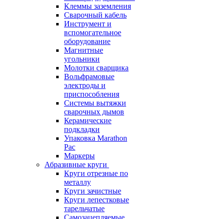
Клеммы заземления
Сварочный кабель
Инструмент и
вспомогательное
оборудование
Магнитные
угольники
Молотки сварщика
Вольфрамовые
электроды и
приспособления
Системы вытяжки
сварочных дымов
Керамические
подкладки
Упаковка Marathon
Pac
Маркеры
Абразивные круги
Круги отрезные по
металлу
Круги зачистные
Круги лепестковые
тарельчатые
Самозацепляемые