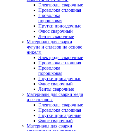
Электроды сварочные
Проволока сплошная
Проволока
порошковая
Прутки присадочные
Флюс сварочный
Ленты сварочные
Материалы для сварки
чугуна и сплавов на основе
никеля
Электроды сварочные
Проволока сплошная
Проволока
порошковая
Прутки присадочные
Флюс сварочный
Ленты сварочные
Материалы для сварки меди
и ее сплавов
Электроды сварочные
Проволока сплошная
Прутки присадочные
Флюс сварочный
Материалы для сварки