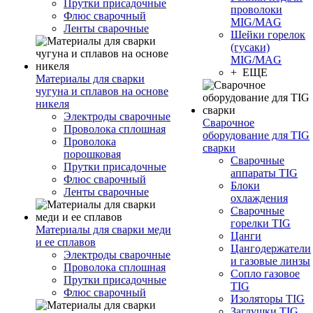
Прутки присадочные
проволоки
Флюс сварочный
MIG/MAG
Ленты сварочные
Шейки горелок
(гусаки)
MIG/MAG
+ ЕЩЕ
Материалы для сварки
чугуна и сплавов на основе
никеля
Электроды сварочные
Сварочное
Проволока сплошная
оборудование для TIG
Проволока
сварки
порошковая
Сварочные
Прутки присадочные
аппараты TIG
Флюс сварочный
Блоки
Ленты сварочные
охлаждения
Сварочные
горелки TIG
Материалы для сварки меди
Цанги
и ее сплавов
Цангодержатели
Электроды сварочные
и газовые линзы
Проволока сплошная
Сопло газовое
Прутки присадочные
TIG
Флюс сварочный
Изоляторы TIG
Заглушки TIG