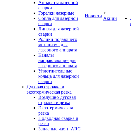
Аппараты лазерной
сварки
Горелки лазерные
Новости
Сопла для лазерной
Акции
сварки
Линзы для лазерной
сварки
Ролики подающего
механизма для
лазерного аппарата
Каналы
направляющие для
лазерного аппарата
Уплотнительные
кольца для лазерной
сварки
Дуговая строжка и
экзотермическая резка
Воздушно-дуговая
строжка и резка
Экзотермическая
резка
Подводная сварка и
резка
Запасные части ARC