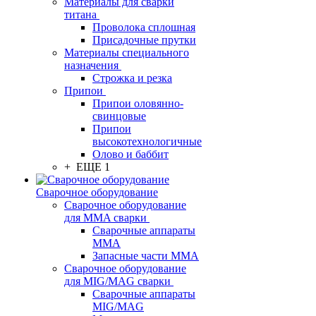
Материалы для сварки
титана
Проволока сплошная
Присадочные прутки
Материалы специального
назначения
Строжка и резка
Припои
Припои оловянно-
свинцовые
Припои
высокотехнологичные
Олово и баббит
+ ЕЩЕ 1
Сварочное оборудование
Сварочное оборудование
для MMA сварки
Сварочные аппараты
MMA
Запасные части MMA
Сварочное оборудование
для MIG/MAG сварки
Сварочные аппараты
MIG/MAG