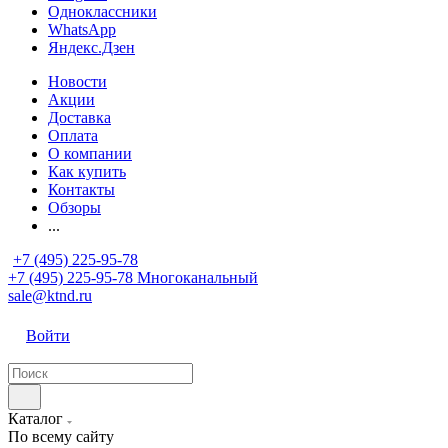
Одноклассники
WhatsApp
Яндекс.Дзен
Новости
Акции
Доставка
Оплата
О компании
Как купить
Контакты
Обзоры
...
+7 (495) 225-95-78
+7 (495) 225-95-78
Многоканальный
sale@ktnd.ru
Войти
Каталог
По всему сайту