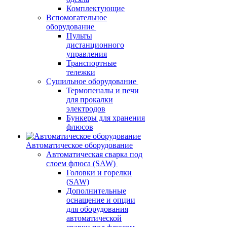
Комплектующие
Вспомогательное
оборудование
Пульты
дистанционного
управления
Транспортные
тележки
Сушильное оборудование
Термопеналы и печи
для прокалки
электродов
Бункеры для хранения
флюсов
Автоматическое оборудование
Автоматическая сварка под
слоем флюса (SAW)
Головки и горелки
(SAW)
Дополнительные
оснащение и опции
для оборудования
автоматической