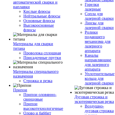
автоматической сварки и
Горелки
наплавки
лазерные
Кислые флюсы
Сопла для
Нейтральные флюсы
лазерной сварки
Основные флюсы
Линзы для
Высокоосновные
лазерной сварки
флюсы
Ролики
подающего
механизма для
Материалы для сварки
лазерного
титана
аппарата
Проволока сплошная
Каналы
Присадочные прутки
направляющие
для лазерного
аппарата
Материалы специального
Уплотнительные
назначения
кольца для
Строжка и резка
лазерной сварки
Припои
Припои оловянно-
Дуговая строжка и
свинцовые
экзотермическая резка
Припои
Воздушно-
высокотехнологичные
дуговая строжка
Олово и баббит