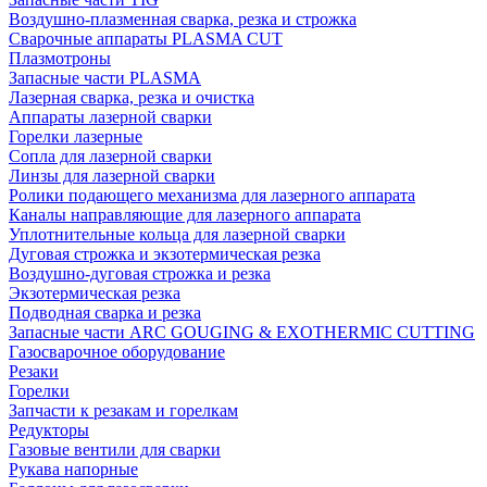
Воздушно-плазменная сварка, резка и строжка
Сварочные аппараты PLASMA CUT
Плазмотроны
Запасные части PLASMA
Лазерная сварка, резка и очистка
Аппараты лазерной сварки
Горелки лазерные
Сопла для лазерной сварки
Линзы для лазерной сварки
Ролики подающего механизма для лазерного аппарата
Каналы направляющие для лазерного аппарата
Уплотнительные кольца для лазерной сварки
Дуговая строжка и экзотермическая резка
Воздушно-дуговая строжка и резка
Экзотермическая резка
Подводная сварка и резка
Запасные части ARC GOUGING & EXOTHERMIC CUTTING
Газосварочное оборудование
Резаки
Горелки
Запчасти к резакам и горелкам
Редукторы
Газовые вентили для сварки
Рукава напорные