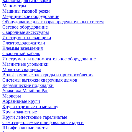
Баллоны для газосварки
Манометры
Машины газовой резки
Медицинское оборудование
Оборудование для газораспределительных систем
Сетевое оборудование
Сварочные аксессуары
Инструменты сварщика
Электрододержатели
Клеммы заземления
Сварочный кабель
Инструмент и вспомогательное оборудование
Магнитные угольники
Молотки сварщика
Вольфрамовые электроды и приспособления
Системы вытяжки сварочных дымов
Керамические подкладки
Упаковка Marathon Pac
Маркеры
Абразивные круги
Круги отрезные по металлу
Круги зачистные
Круги лепестковые тарельчатые
Самозацепляемые шлифовальные круги
Шлифовальные листы