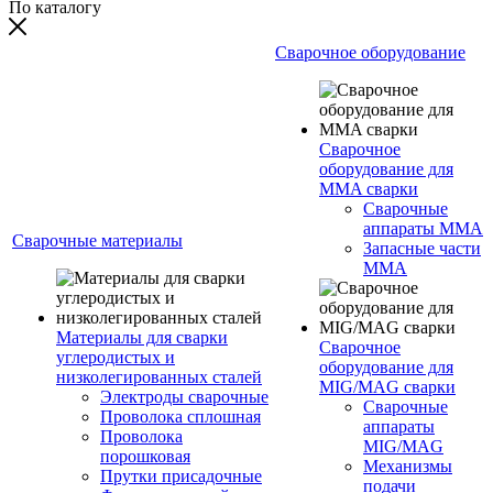
По каталогу
Сварочное оборудование
Сварочное
оборудование для
MMA сварки
Сварочные
аппараты MMA
Сварочные материалы
Запасные части
MMA
Материалы для сварки
Сварочное
углеродистых и
оборудование для
низколегированных сталей
MIG/MAG сварки
Электроды сварочные
Сварочные
Проволока сплошная
аппараты
Проволока
MIG/MAG
порошковая
Механизмы
Прутки присадочные
подачи