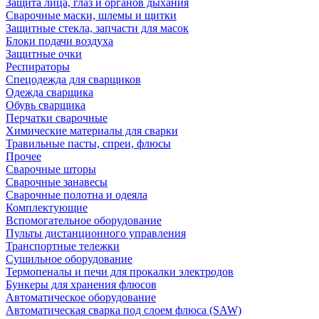
Защита лица, глаз и органов дыхания
Сварочные маски, шлемы и щитки
Защитные стекла, запчасти для масок
Блоки подачи воздуха
Защитные очки
Респираторы
Спецодежда для сварщиков
Одежда сварщика
Обувь сварщика
Перчатки сварочные
Химические материалы для сварки
Травильные пасты, спреи, флюсы
Прочее
Сварочные шторы
Сварочные занавесы
Сварочные полотна и одеяла
Комплектующие
Вспомогательное оборудование
Пульты дистанционного управления
Транспортные тележки
Сушильное оборудование
Термопеналы и печи для прокалки электродов
Бункеры для хранения флюсов
Автоматическое оборудование
Автоматическая сварка под слоем флюса (SAW)