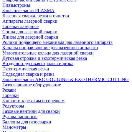
Плазмотроны
Запасные части PLASMA
Лазерная сварка, резка и очистка
Аппараты лазерной сварки
Горелки лазерные
Сопла для лазерной сварки
Линзы для лазерной сварки
Ролики подающего механизма для лазерного аппарата
Каналы направляющие для лазерного аппарата
Уплотнительные кольца для лазерной сварки
Дуговая строжка и экзотермическая резка
Воздушно-дуговая строжка и резка
Экзотермическая резка
Подводная сварка и резка
Запасные части ARC GOUGING & EXOTHERMIC CUTTING
Газосварочное оборудование
Резаки
Горелки
Запчасти к резакам и горелкам
Редукторы
Газовые вентили для сварки
Рукава напорные
Баллоны для газосварки
Манометры