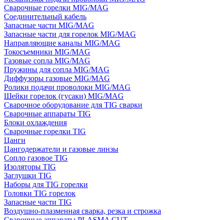
Сварочные горелки MIG/MAG
Соединительный кабель
Запасные части MIG/MAG
Запасные части для горелок MIG/MAG
Направляющие каналы MIG/MAG
Токосъемники MIG/MAG
Газовые сопла MIG/MAG
Пружины для сопла MIG/MAG
Диффузоры газовые MIG/MAG
Ролики подачи проволоки MIG/MAG
Шейки горелок (гусаки) MIG/MAG
Сварочное оборудование для TIG сварки
Сварочные аппараты TIG
Блоки охлаждения
Сварочные горелки TIG
Цанги
Цангодержатели и газовые линзы
Сопло газовое TIG
Изоляторы TIG
Заглушки TIG
Наборы для TIG горелки
Головки TIG горелок
Запасные части TIG
Воздушно-плазменная сварка, резка и строжка
Сварочные аппараты PLASMA CUT