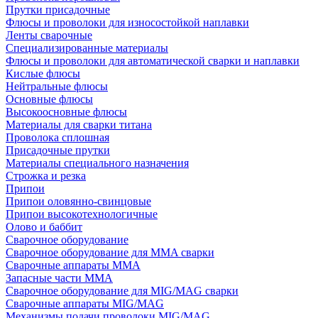
Прутки присадочные
Флюсы и проволоки для износостойкой наплавки
Ленты сварочные
Специализированные материалы
Флюсы и проволоки для автоматической сварки и наплавки
Кислые флюсы
Нейтральные флюсы
Основные флюсы
Высокоосновные флюсы
Материалы для сварки титана
Проволока сплошная
Присадочные прутки
Материалы специального назначения
Строжка и резка
Припои
Припои оловянно-свинцовые
Припои высокотехнологичные
Олово и баббит
Сварочное оборудование
Сварочное оборудование для MMA сварки
Сварочные аппараты MMA
Запасные части MMA
Сварочное оборудование для MIG/MAG сварки
Сварочные аппараты MIG/MAG
Механизмы подачи проволоки MIG/MAG