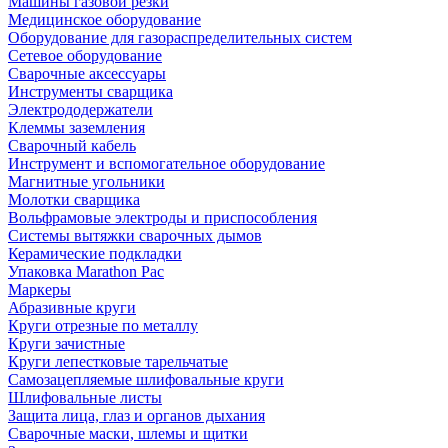
Машины газовой резки
Медицинское оборудование
Оборудование для газораспределительных систем
Сетевое оборудование
Сварочные аксессуары
Инструменты сварщика
Электрододержатели
Клеммы заземления
Сварочный кабель
Инструмент и вспомогательное оборудование
Магнитные угольники
Молотки сварщика
Вольфрамовые электроды и приспособления
Системы вытяжки сварочных дымов
Керамические подкладки
Упаковка Marathon Pac
Маркеры
Абразивные круги
Круги отрезные по металлу
Круги зачистные
Круги лепестковые тарельчатые
Самозацепляемые шлифовальные круги
Шлифовальные листы
Защита лица, глаз и органов дыхания
Сварочные маски, шлемы и щитки