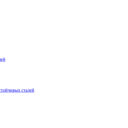
лей
стойчивых сталей