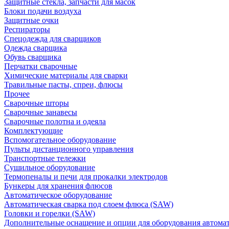
Защитные стекла, запчасти для масок
Блоки подачи воздуха
Защитные очки
Респираторы
Спецодежда для сварщиков
Одежда сварщика
Обувь сварщика
Перчатки сварочные
Химические материалы для сварки
Травильные пасты, спреи, флюсы
Прочее
Сварочные шторы
Сварочные занавесы
Сварочные полотна и одеяла
Комплектующие
Вспомогательное оборудование
Пульты дистанционного управления
Транспортные тележки
Сушильное оборудование
Термопеналы и печи для прокалки электродов
Бункеры для хранения флюсов
Автоматическое оборудование
Автоматическая сварка под слоем флюса (SAW)
Головки и горелки (SAW)
Дополнительные оснащение и опции для оборудования автома