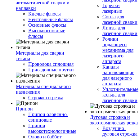
автоматической сварки и
Горелки
наплавки
лазерные
Кислые флюсы
Сопла для
Нейтральные флюсы
лазерной сварки
Основные флюсы
Линзы для
Высокоосновные
лазерной сварки
флюсы
Ролики
подающего
механизма для
Материалы для сварки
лазерного
титана
аппарата
Проволока сплошная
Каналы
Присадочные прутки
направляющие
для лазерного
аппарата
Материалы специального
Уплотнительные
назначения
кольца для
Строжка и резка
лазерной сварки
Припои
Припои оловянно-
Дуговая строжка и
свинцовые
экзотермическая резка
Припои
Воздушно-
высокотехнологичные
дуговая строжка
Олово и баббит