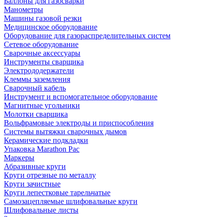
Баллоны для газосварки
Манометры
Машины газовой резки
Медицинское оборудование
Оборудование для газораспределительных систем
Сетевое оборудование
Сварочные аксессуары
Инструменты сварщика
Электрододержатели
Клеммы заземления
Сварочный кабель
Инструмент и вспомогательное оборудование
Магнитные угольники
Молотки сварщика
Вольфрамовые электроды и приспособления
Системы вытяжки сварочных дымов
Керамические подкладки
Упаковка Marathon Pac
Маркеры
Абразивные круги
Круги отрезные по металлу
Круги зачистные
Круги лепестковые тарельчатые
Самозацепляемые шлифовальные круги
Шлифовальные листы