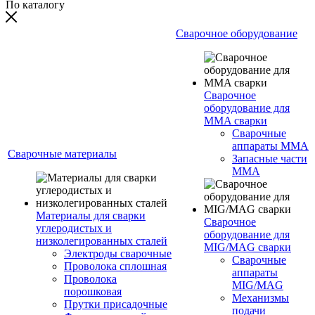
По каталогу
Сварочное оборудование
Сварочное
оборудование для
MMA сварки
Сварочные
аппараты MMA
Сварочные материалы
Запасные части
MMA
Материалы для сварки
Сварочное
углеродистых и
оборудование для
низколегированных сталей
MIG/MAG сварки
Электроды сварочные
Сварочные
Проволока сплошная
аппараты
Проволока
MIG/MAG
порошковая
Механизмы
Прутки присадочные
подачи