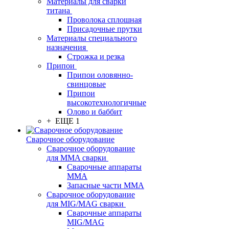
Материалы для сварки
титана
Проволока сплошная
Присадочные прутки
Материалы специального
назначения
Строжка и резка
Припои
Припои оловянно-
свинцовые
Припои
высокотехнологичные
Олово и баббит
+ ЕЩЕ 1
Сварочное оборудование
Сварочное оборудование
для MMA сварки
Сварочные аппараты
MMA
Запасные части MMA
Сварочное оборудование
для MIG/MAG сварки
Сварочные аппараты
MIG/MAG