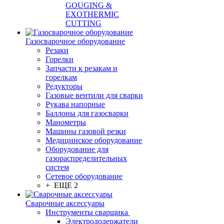
GOUGING &
EXOTHERMIC
CUTTING
Газосварочное оборудование
Резаки
Горелки
Запчасти к резакам и
горелкам
Редукторы
Газовые вентили для сварки
Рукава напорные
Баллоны для газосварки
Манометры
Машины газовой резки
Медицинское оборудование
Оборудование для
газораспределительных
систем
Сетевое оборудование
+ ЕЩЕ 2
Сварочные аксессуары
Инструменты сварщика
Электрододержатели