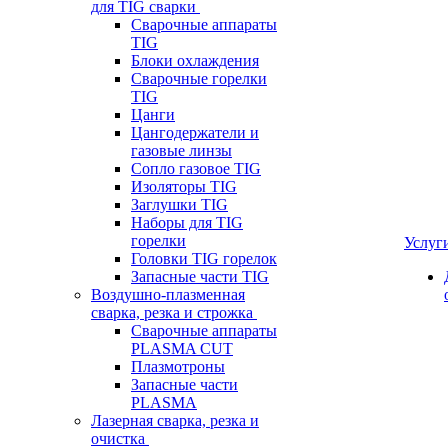
для TIG сварки
Сварочные аппараты
TIG
Блоки охлаждения
Сварочные горелки
TIG
Цанги
Цангодержатели и
газовые линзы
Сопло газовое TIG
Изоляторы TIG
Заглушки TIG
Наборы для TIG
горелки
Услуг
Головки TIG горелок
Запасные части TIG
Воздушно-плазменная
сварка, резка и строжка
Сварочные аппараты
PLASMA CUT
Плазмотроны
Запасные части
PLASMA
Лазерная сварка, резка и
очистка