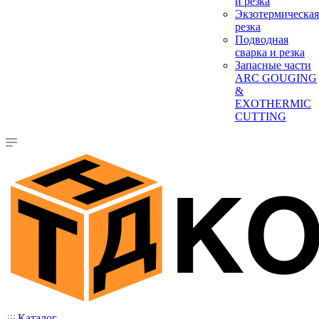
и резка
Экзотермическая
резка
Подводная
сварка и резка
Запасные части
ARC GOUGING
&
EXOTHERMIC
CUTTING
Каталог