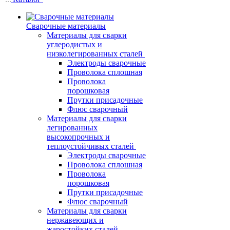
Сварочные материалы
Материалы для сварки
углеродистых и
низколегированных сталей
Электроды сварочные
Проволока сплошная
Проволока
порошковая
Прутки присадочные
Флюс сварочный
Материалы для сварки
легированных
высокопрочных и
теплоустойчивых сталей
Электроды сварочные
Проволока сплошная
Проволока
порошковая
Прутки присадочные
Флюс сварочный
Материалы для сварки
нержавеющих и
жаростойких сталей