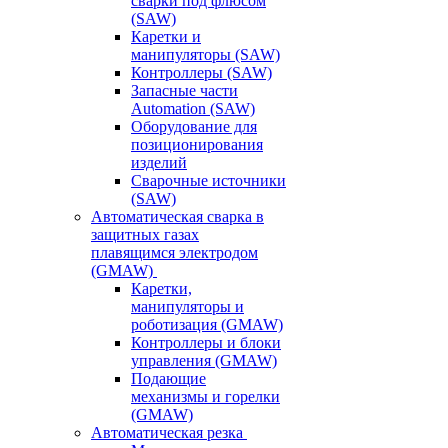
сварки под флюсом
(SAW)
Каретки и
манипуляторы (SAW)
Контроллеры (SAW)
Запасные части
Automation (SAW)
Оборудование для
позиционирования
изделий
Сварочные источники
(SAW)
Автоматическая сварка в
защитных газах
плавящимся электродом
(GMAW)
Каретки,
манипуляторы и
роботизация (GMAW)
Контроллеры и блоки
управления (GMAW)
Подающие
механизмы и горелки
(GMAW)
Автоматическая резка