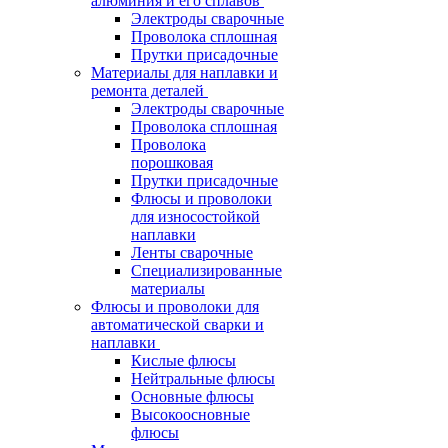
алюминия и его сплавов
Электроды сварочные
Проволока сплошная
Прутки присадочные
Материалы для наплавки и
ремонта деталей
Электроды сварочные
Проволока сплошная
Проволока
порошковая
Прутки присадочные
Флюсы и проволоки
для износостойкой
наплавки
Ленты сварочные
Специализированные
материалы
Флюсы и проволоки для
автоматической сварки и
наплавки
Кислые флюсы
Нейтральные флюсы
Основные флюсы
Высокоосновные
флюсы