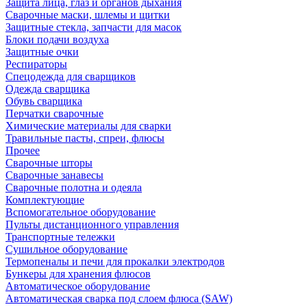
Защита лица, глаз и органов дыхания
Сварочные маски, шлемы и щитки
Защитные стекла, запчасти для масок
Блоки подачи воздуха
Защитные очки
Респираторы
Спецодежда для сварщиков
Одежда сварщика
Обувь сварщика
Перчатки сварочные
Химические материалы для сварки
Травильные пасты, спреи, флюсы
Прочее
Сварочные шторы
Сварочные занавесы
Сварочные полотна и одеяла
Комплектующие
Вспомогательное оборудование
Пульты дистанционного управления
Транспортные тележки
Сушильное оборудование
Термопеналы и печи для прокалки электродов
Бункеры для хранения флюсов
Автоматическое оборудование
Автоматическая сварка под слоем флюса (SAW)