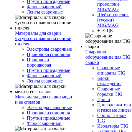
Прутки присадочные
проволоки
Флюс сварочный
MIG/MAG
Ленты сварочные
Шейки горелок
(гусаки)
MIG/MAG
+ ЕЩЕ
Материалы для сварки
чугуна и сплавов на основе
никеля
Электроды сварочные
Сварочное
Проволока сплошная
оборудование для TIG
Проволока
сварки
порошковая
Сварочные
Прутки присадочные
аппараты TIG
Флюс сварочный
Блоки
Ленты сварочные
охлаждения
Сварочные
горелки TIG
Материалы для сварки меди
Цанги
и ее сплавов
Цангодержатели
Электроды сварочные
и газовые линзы
Проволока сплошная
Сопло газовое
Прутки присадочные
TIG
Флюс сварочный
Изоляторы TIG
Заглушки TIG