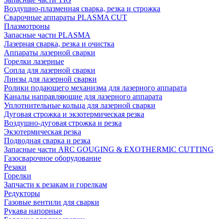
Воздушно-плазменная сварка, резка и строжка
Сварочные аппараты PLASMA CUT
Плазмотроны
Запасные части PLASMA
Лазерная сварка, резка и очистка
Аппараты лазерной сварки
Горелки лазерные
Сопла для лазерной сварки
Линзы для лазерной сварки
Ролики подающего механизма для лазерного аппарата
Каналы направляющие для лазерного аппарата
Уплотнительные кольца для лазерной сварки
Дуговая строжка и экзотермическая резка
Воздушно-дуговая строжка и резка
Экзотермическая резка
Подводная сварка и резка
Запасные части ARC GOUGING & EXOTHERMIC CUTTING
Газосварочное оборудование
Резаки
Горелки
Запчасти к резакам и горелкам
Редукторы
Газовые вентили для сварки
Рукава напорные