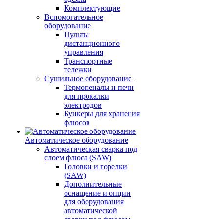
Комплектующие
Вспомогательное
оборудование
Пульты
дистанционного
управления
Транспортные
тележки
Сушильное оборудование
Термопеналы и печи
для прокалки
электродов
Бункеры для хранения
флюсов
Автоматическое оборудование
Автоматическая сварка под
слоем флюса (SAW)
Головки и горелки
(SAW)
Дополнительные
оснащение и опции
для оборудования
автоматической