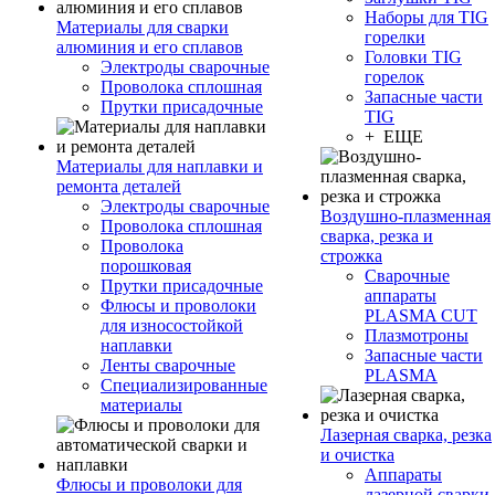
Наборы для TIG
Материалы для сварки
горелки
алюминия и его сплавов
Головки TIG
Электроды сварочные
горелок
Проволока сплошная
Запасные части
Прутки присадочные
TIG
+ ЕЩЕ
Материалы для наплавки и
ремонта деталей
Электроды сварочные
Воздушно-плазменная
Проволока сплошная
сварка, резка и
Проволока
строжка
порошковая
Сварочные
Прутки присадочные
аппараты
Флюсы и проволоки
PLASMA CUT
для износостойкой
Плазмотроны
наплавки
Запасные части
Ленты сварочные
PLASMA
Специализированные
материалы
Лазерная сварка, резка
и очистка
Аппараты
Флюсы и проволоки для
лазерной сварки