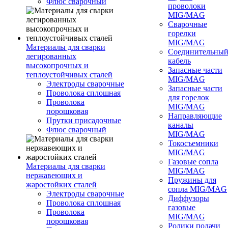
Флюс сварочный
проволоки
MIG/MAG
Сварочные
горелки
MIG/MAG
Материалы для сварки
Соединительны
легированных
кабель
высокопрочных и
Запасные части
теплоустойчивых сталей
MIG/MAG
Электроды сварочные
Запасные части
Проволока сплошная
для горелок
Проволока
MIG/MAG
порошковая
Направляющие
Прутки присадочные
каналы
Флюс сварочный
MIG/MAG
Токосъемники
MIG/MAG
Газовые сопла
Материалы для сварки
MIG/MAG
нержавеющих и
Пружины для
жаростойких сталей
сопла MIG/MAG
Электроды сварочные
Диффузоры
Проволока сплошная
газовые
Проволока
MIG/MAG
порошковая
Ролики подачи