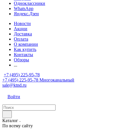
Одноклассники
WhatsApp
Яндекс.Дзен
Новости
Акции
Доставка
Оплата
О компании
Как купить
Контакты
Обзоры
...
+7 (495) 225-95-78
+7 (495) 225-95-78
Многоканальный
sale@ktnd.ru
Войти
Каталог
По всему сайту