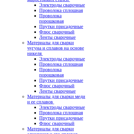
Электроды сварочные
Проволока сплошная
Проволока
порошковая
Прутки присадочные
Флюс сварочный
Ленты сварочные
Материалы для сварки
чугуна и сплавов на основе
никеля
Электроды сварочные
Проволока сплошная
Проволока
порошковая
Прутки присадочные
Флюс сварочный
Ленты сварочные
Материалы для сварки меди
и ее сплавов
Электроды сварочные
Проволока сплошная
Прутки присадочные
Флюс сварочный
Материалы для сварки