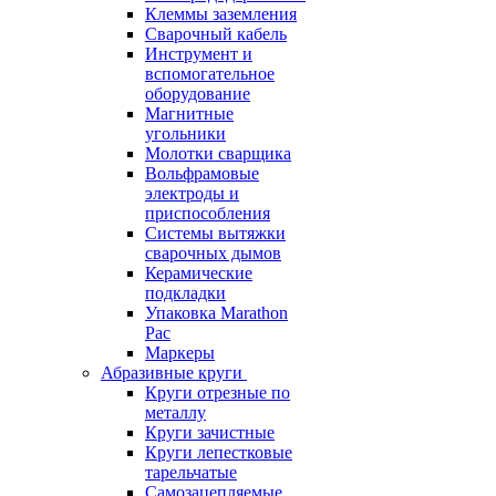
Клеммы заземления
Сварочный кабель
Инструмент и
вспомогательное
оборудование
Магнитные
угольники
Молотки сварщика
Вольфрамовые
электроды и
приспособления
Системы вытяжки
сварочных дымов
Керамические
подкладки
Упаковка Marathon
Pac
Маркеры
Абразивные круги
Круги отрезные по
металлу
Круги зачистные
Круги лепестковые
тарельчатые
Самозацепляемые