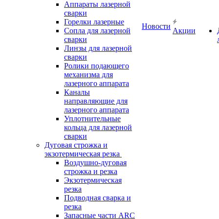
Аппараты лазерной
сварки
Горелки лазерные
Новости
Сопла для лазерной
Акции
сварки
Линзы для лазерной
сварки
Ролики подающего
механизма для
лазерного аппарата
Каналы
направляющие для
лазерного аппарата
Уплотнительные
кольца для лазерной
сварки
Дуговая строжка и
экзотермическая резка
Воздушно-дуговая
строжка и резка
Экзотермическая
резка
Подводная сварка и
резка
Запасные части ARC