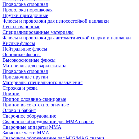
Проволока сплошная
Проволока порошковая
Прутки присадочные
Флюсы и проволоки для износостойкой наплавки
Ленты сварочные
Специализированные материалы
Флюсы и проволоки для автоматической сварки и наплавки
Кислые флюсы
Нейтральные флюсы
Основные флюсы
Высокоосновные флюсы
Материалы для сварки титана
Проволока сплошная
Присадочные прутки
Материалы специального назначения
Строжка и резка
Припои
Припои оловянно-свинцовые
Припои высокотехнологичные
Олово и баббит
Сварочное оборудование
Сварочное оборудование для MMA сварки
Сварочные аппараты MMA
Запасные части MMA
Сварочное оборудование для MIG/MAG сварки