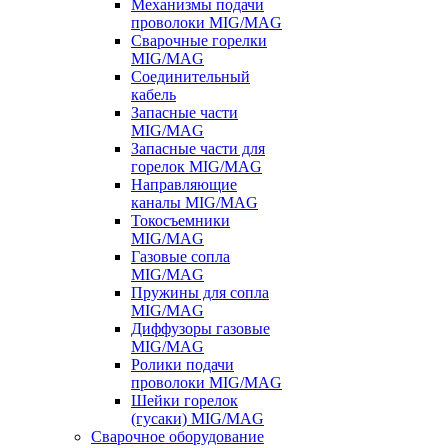
Механизмы подачи
проволоки MIG/MAG
Сварочные горелки
MIG/MAG
Соединительный
кабель
Запасные части
MIG/MAG
Запасные части для
горелок MIG/MAG
Направляющие
каналы MIG/MAG
Токосъемники
MIG/MAG
Газовые сопла
MIG/MAG
Пружины для сопла
MIG/MAG
Диффузоры газовые
MIG/MAG
Ролики подачи
проволоки MIG/MAG
Шейки горелок
(гусаки) MIG/MAG
Сварочное оборудование