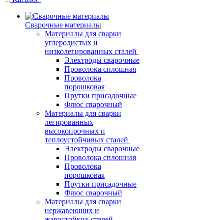
Сварочные материалы
Материалы для сварки
углеродистых и
низколегированных сталей
Электроды сварочные
Проволока сплошная
Проволока
порошковая
Прутки присадочные
Флюс сварочный
Материалы для сварки
легированных
высокопрочных и
теплоустойчивых сталей
Электроды сварочные
Проволока сплошная
Проволока
порошковая
Прутки присадочные
Флюс сварочный
Материалы для сварки
нержавеющих и
жаростойких сталей