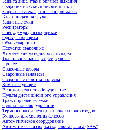
Защита лица, глаз и органов дыхания
Сварочные маски, шлемы и щитки
Защитные стекла, запчасти для масок
Блоки подачи воздуха
Защитные очки
Респираторы
Спецодежда для сварщиков
Одежда сварщика
Обувь сварщика
Перчатки сварочные
Химические материалы для сварки
Травильные пасты, спреи, флюсы
Прочее
Сварочные шторы
Сварочные занавесы
Сварочные полотна и одеяла
Комплектующие
Вспомогательное оборудование
Пульты дистанционного управления
Транспортные тележки
Сушильное оборудование
Термопеналы и печи для прокалки электродов
Бункеры для хранения флюсов
Автоматическое оборудование
Автоматическая сварка под слоем флюса (SAW)