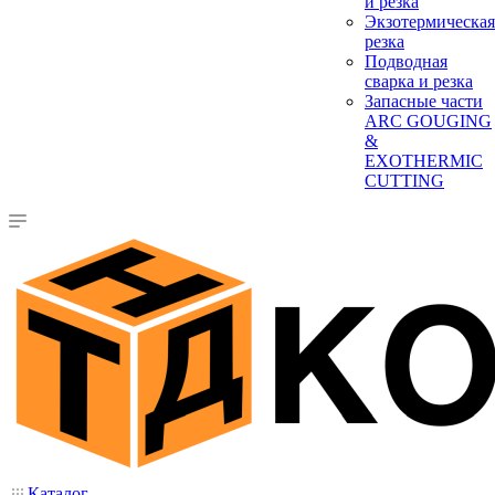
и резка
Экзотермическая
резка
Подводная
сварка и резка
Запасные части
ARC GOUGING
&
EXOTHERMIC
CUTTING
Каталог