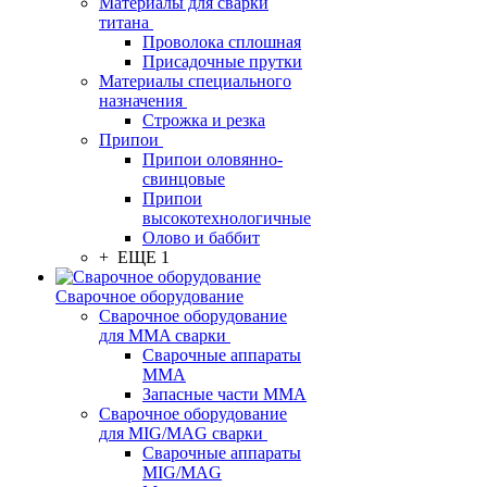
Материалы для сварки
титана
Проволока сплошная
Присадочные прутки
Материалы специального
назначения
Строжка и резка
Припои
Припои оловянно-
свинцовые
Припои
высокотехнологичные
Олово и баббит
+ ЕЩЕ 1
Сварочное оборудование
Сварочное оборудование
для MMA сварки
Сварочные аппараты
MMA
Запасные части MMA
Сварочное оборудование
для MIG/MAG сварки
Сварочные аппараты
MIG/MAG