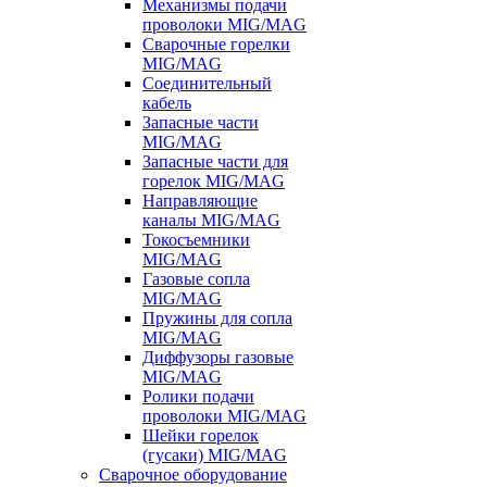
Механизмы подачи
проволоки MIG/MAG
Сварочные горелки
MIG/MAG
Соединительный
кабель
Запасные части
MIG/MAG
Запасные части для
горелок MIG/MAG
Направляющие
каналы MIG/MAG
Токосъемники
MIG/MAG
Газовые сопла
MIG/MAG
Пружины для сопла
MIG/MAG
Диффузоры газовые
MIG/MAG
Ролики подачи
проволоки MIG/MAG
Шейки горелок
(гусаки) MIG/MAG
Сварочное оборудование