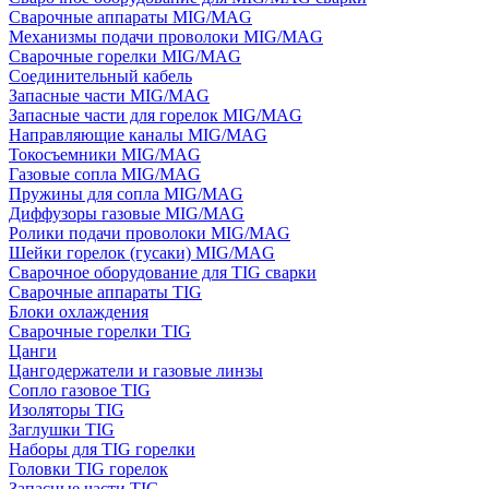
Сварочные аппараты MIG/MAG
Механизмы подачи проволоки MIG/MAG
Сварочные горелки MIG/MAG
Соединительный кабель
Запасные части MIG/MAG
Запасные части для горелок MIG/MAG
Направляющие каналы MIG/MAG
Токосъемники MIG/MAG
Газовые сопла MIG/MAG
Пружины для сопла MIG/MAG
Диффузоры газовые MIG/MAG
Ролики подачи проволоки MIG/MAG
Шейки горелок (гусаки) MIG/MAG
Сварочное оборудование для TIG сварки
Сварочные аппараты TIG
Блоки охлаждения
Сварочные горелки TIG
Цанги
Цангодержатели и газовые линзы
Сопло газовое TIG
Изоляторы TIG
Заглушки TIG
Наборы для TIG горелки
Головки TIG горелок
Запасные части TIG