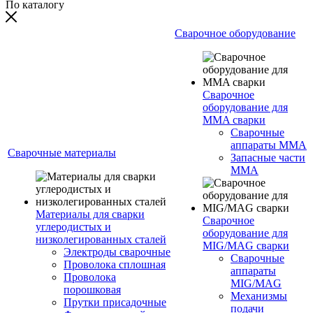
По каталогу
Сварочное оборудование
Сварочное
оборудование для
MMA сварки
Сварочные
аппараты MMA
Сварочные материалы
Запасные части
MMA
Материалы для сварки
Сварочное
углеродистых и
оборудование для
низколегированных сталей
MIG/MAG сварки
Электроды сварочные
Сварочные
Проволока сплошная
аппараты
Проволока
MIG/MAG
порошковая
Механизмы
Прутки присадочные
подачи