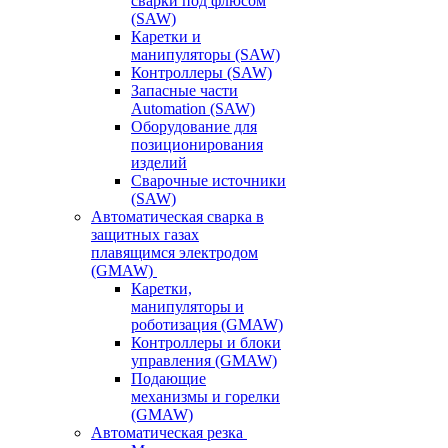
сварки под флюсом
(SAW)
Каретки и
манипуляторы (SAW)
Контроллеры (SAW)
Запасные части
Automation (SAW)
Оборудование для
позиционирования
изделий
Сварочные источники
(SAW)
Автоматическая сварка в
защитных газах
плавящимся электродом
(GMAW)
Каретки,
манипуляторы и
роботизация (GMAW)
Контроллеры и блоки
управления (GMAW)
Подающие
механизмы и горелки
(GMAW)
Автоматическая резка