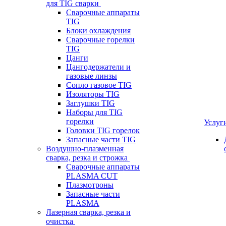
для TIG сварки
Сварочные аппараты
TIG
Блоки охлаждения
Сварочные горелки
TIG
Цанги
Цангодержатели и
газовые линзы
Сопло газовое TIG
Изоляторы TIG
Заглушки TIG
Наборы для TIG
горелки
Услуг
Головки TIG горелок
Запасные части TIG
Воздушно-плазменная
сварка, резка и строжка
Сварочные аппараты
PLASMA CUT
Плазмотроны
Запасные части
PLASMA
Лазерная сварка, резка и
очистка