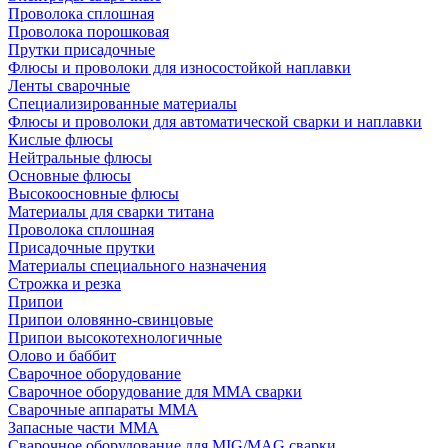
Проволока сплошная
Проволока порошковая
Прутки присадочные
Флюсы и проволоки для износостойкой наплавки
Ленты сварочные
Специализированные материалы
Флюсы и проволоки для автоматической сварки и наплавки
Кислые флюсы
Нейтральные флюсы
Основные флюсы
Высокоосновные флюсы
Материалы для сварки титана
Проволока сплошная
Присадочные прутки
Материалы специального назначения
Строжка и резка
Припои
Припои оловянно-свинцовые
Припои высокотехнологичные
Олово и баббит
Сварочное оборудование
Сварочное оборудование для MMA сварки
Сварочные аппараты MMA
Запасные части MMA
Сварочное оборудование для MIG/MAG сварки