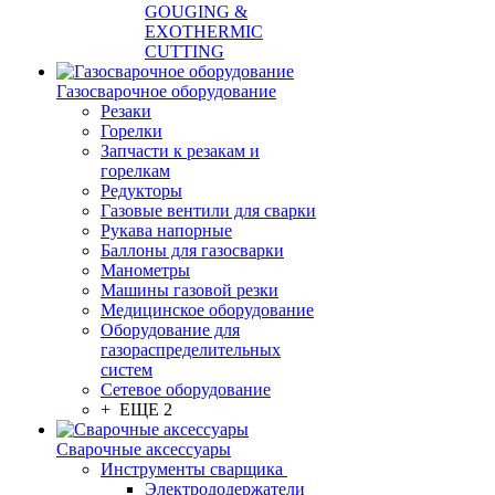
GOUGING &
EXOTHERMIC
CUTTING
Газосварочное оборудование
Резаки
Горелки
Запчасти к резакам и
горелкам
Редукторы
Газовые вентили для сварки
Рукава напорные
Баллоны для газосварки
Манометры
Машины газовой резки
Медицинское оборудование
Оборудование для
газораспределительных
систем
Сетевое оборудование
+ ЕЩЕ 2
Сварочные аксессуары
Инструменты сварщика
Электрододержатели