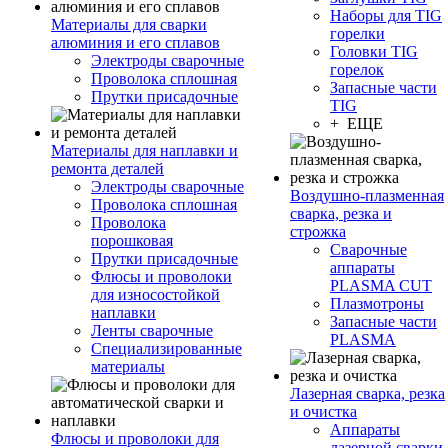
Наборы для TIG
Материалы для сварки
горелки
алюминия и его сплавов
Головки TIG
Электроды сварочные
горелок
Проволока сплошная
Запасные части
Прутки присадочные
TIG
+ ЕЩЕ
Материалы для наплавки и
ремонта деталей
Электроды сварочные
Воздушно-плазменная
Проволока сплошная
сварка, резка и
Проволока
строжка
порошковая
Сварочные
Прутки присадочные
аппараты
Флюсы и проволоки
PLASMA CUT
для износостойкой
Плазмотроны
наплавки
Запасные части
Ленты сварочные
PLASMA
Специализированные
материалы
Лазерная сварка, резка
и очистка
Аппараты
Флюсы и проволоки для
лазерной сварки