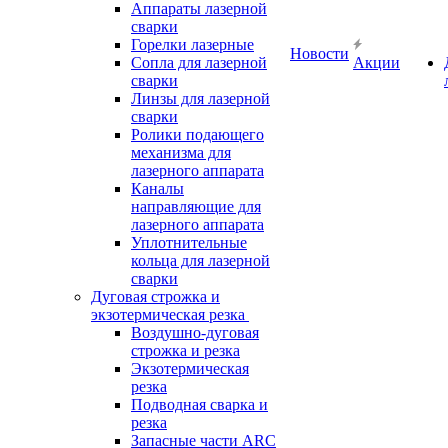
Аппараты лазерной
сварки
Горелки лазерные
Новости
Сопла для лазерной
Акции
сварки
Линзы для лазерной
сварки
Ролики подающего
механизма для
лазерного аппарата
Каналы
направляющие для
лазерного аппарата
Уплотнительные
кольца для лазерной
сварки
Дуговая строжка и
экзотермическая резка
Воздушно-дуговая
строжка и резка
Экзотермическая
резка
Подводная сварка и
резка
Запасные части ARC