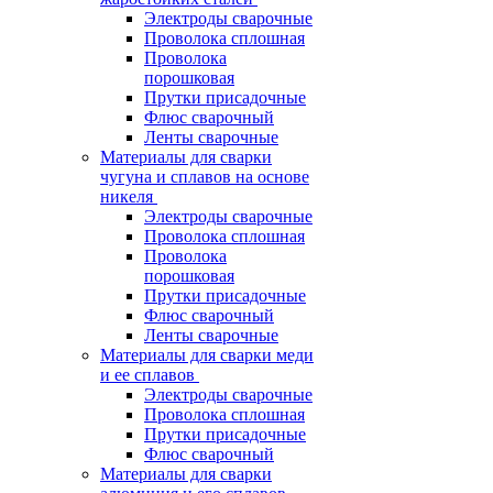
Электроды сварочные
Проволока сплошная
Проволока
порошковая
Прутки присадочные
Флюс сварочный
Ленты сварочные
Материалы для сварки
чугуна и сплавов на основе
никеля
Электроды сварочные
Проволока сплошная
Проволока
порошковая
Прутки присадочные
Флюс сварочный
Ленты сварочные
Материалы для сварки меди
и ее сплавов
Электроды сварочные
Проволока сплошная
Прутки присадочные
Флюс сварочный
Материалы для сварки