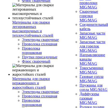
Флюс сварочный
проволоки
MIG/MAG
Сварочные
горелки
MIG/MAG
Материалы для сварки
Соединительны
легированных
кабель
высокопрочных и
Запасные части
теплоустойчивых сталей
MIG/MAG
Электроды сварочные
Запасные части
Проволока сплошная
для горелок
Проволока
MIG/MAG
порошковая
Направляющие
Прутки присадочные
каналы
Флюс сварочный
MIG/MAG
Токосъемники
MIG/MAG
Газовые сопла
Материалы для сварки
MIG/MAG
нержавеющих и
Пружины для
жаростойких сталей
сопла MIG/MAG
Электроды сварочные
Диффузоры
Проволока сплошная
газовые
Проволока
MIG/MAG
порошковая
Ролики подачи