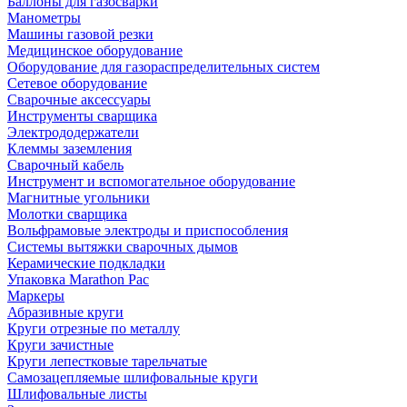
Баллоны для газосварки
Манометры
Машины газовой резки
Медицинское оборудование
Оборудование для газораспределительных систем
Сетевое оборудование
Сварочные аксессуары
Инструменты сварщика
Электрододержатели
Клеммы заземления
Сварочный кабель
Инструмент и вспомогательное оборудование
Магнитные угольники
Молотки сварщика
Вольфрамовые электроды и приспособления
Системы вытяжки сварочных дымов
Керамические подкладки
Упаковка Marathon Pac
Маркеры
Абразивные круги
Круги отрезные по металлу
Круги зачистные
Круги лепестковые тарельчатые
Самозацепляемые шлифовальные круги
Шлифовальные листы