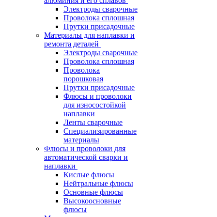
алюминия и его сплавов
Электроды сварочные
Проволока сплошная
Прутки присадочные
Материалы для наплавки и
ремонта деталей
Электроды сварочные
Проволока сплошная
Проволока
порошковая
Прутки присадочные
Флюсы и проволоки
для износостойкой
наплавки
Ленты сварочные
Специализированные
материалы
Флюсы и проволоки для
автоматической сварки и
наплавки
Кислые флюсы
Нейтральные флюсы
Основные флюсы
Высокоосновные
флюсы