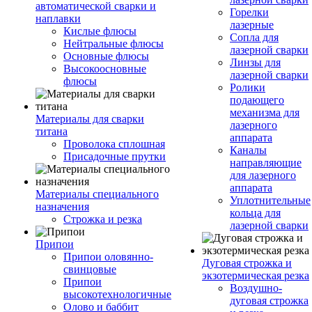
автоматической сварки и
Горелки
наплавки
лазерные
Кислые флюсы
Сопла для
Нейтральные флюсы
лазерной сварки
Основные флюсы
Линзы для
Высокоосновные
лазерной сварки
флюсы
Ролики
подающего
механизма для
Материалы для сварки
лазерного
титана
аппарата
Проволока сплошная
Каналы
Присадочные прутки
направляющие
для лазерного
аппарата
Материалы специального
Уплотнительные
назначения
кольца для
Строжка и резка
лазерной сварки
Припои
Припои оловянно-
Дуговая строжка и
свинцовые
экзотермическая резка
Припои
Воздушно-
высокотехнологичные
дуговая строжка
Олово и баббит