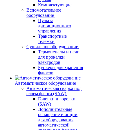
Комплектующие
Вспомогательное
оборудование
Пульты
дистанционного
управления
Транспортные
тележки
Сушильное оборудование
Термопеналы и печи
для прокалки
электродов
Бункеры для хранения
флюсов
Автоматическое оборудование
Автоматическая сварка под
слоем флюса (SAW)
Головки и горелки
(SAW)
Дополнительные
оснащение и опции
для оборудования
автоматической