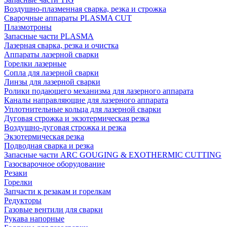
Воздушно-плазменная сварка, резка и строжка
Сварочные аппараты PLASMA CUT
Плазмотроны
Запасные части PLASMA
Лазерная сварка, резка и очистка
Аппараты лазерной сварки
Горелки лазерные
Сопла для лазерной сварки
Линзы для лазерной сварки
Ролики подающего механизма для лазерного аппарата
Каналы направляющие для лазерного аппарата
Уплотнительные кольца для лазерной сварки
Дуговая строжка и экзотермическая резка
Воздушно-дуговая строжка и резка
Экзотермическая резка
Подводная сварка и резка
Запасные части ARC GOUGING & EXOTHERMIC CUTTING
Газосварочное оборудование
Резаки
Горелки
Запчасти к резакам и горелкам
Редукторы
Газовые вентили для сварки
Рукава напорные