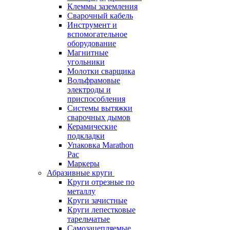
Клеммы заземления
Сварочный кабель
Инструмент и
вспомогательное
оборудование
Магнитные
угольники
Молотки сварщика
Вольфрамовые
электроды и
приспособления
Системы вытяжки
сварочных дымов
Керамические
подкладки
Упаковка Marathon
Pac
Маркеры
Абразивные круги
Круги отрезные по
металлу
Круги зачистные
Круги лепестковые
тарельчатые
Самозацепляемые