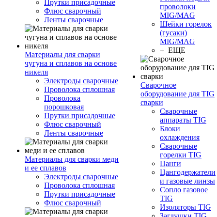
Прутки присадочные
проволоки
Флюс сварочный
MIG/MAG
Ленты сварочные
Шейки горелок
(гусаки)
MIG/MAG
+ ЕЩЕ
Материалы для сварки
чугуна и сплавов на основе
никеля
Электроды сварочные
Сварочное
Проволока сплошная
оборудование для TIG
Проволока
сварки
порошковая
Сварочные
Прутки присадочные
аппараты TIG
Флюс сварочный
Блоки
Ленты сварочные
охлаждения
Сварочные
горелки TIG
Материалы для сварки меди
Цанги
и ее сплавов
Цангодержатели
Электроды сварочные
и газовые линзы
Проволока сплошная
Сопло газовое
Прутки присадочные
TIG
Флюс сварочный
Изоляторы TIG
Заглушки TIG