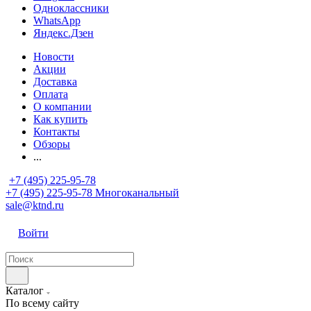
Одноклассники
WhatsApp
Яндекс.Дзен
Новости
Акции
Доставка
Оплата
О компании
Как купить
Контакты
Обзоры
...
+7 (495) 225-95-78
+7 (495) 225-95-78
Многоканальный
sale@ktnd.ru
Войти
Каталог
По всему сайту