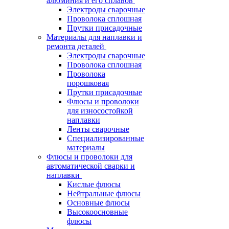
алюминия и его сплавов
Электроды сварочные
Проволока сплошная
Прутки присадочные
Материалы для наплавки и
ремонта деталей
Электроды сварочные
Проволока сплошная
Проволока
порошковая
Прутки присадочные
Флюсы и проволоки
для износостойкой
наплавки
Ленты сварочные
Специализированные
материалы
Флюсы и проволоки для
автоматической сварки и
наплавки
Кислые флюсы
Нейтральные флюсы
Основные флюсы
Высокоосновные
флюсы