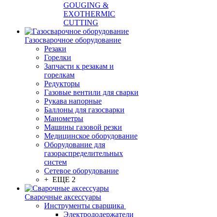
GOUGING &
EXOTHERMIC
CUTTING
Газосварочное оборудование
Резаки
Горелки
Запчасти к резакам и
горелкам
Редукторы
Газовые вентили для сварки
Рукава напорные
Баллоны для газосварки
Манометры
Машины газовой резки
Медицинское оборудование
Оборудование для
газораспределительных
систем
Сетевое оборудование
+ ЕЩЕ 2
Сварочные аксессуары
Инструменты сварщика
Электрододержатели