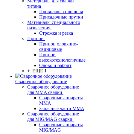
Материалы для сварки
титана
Проволока сплошная
Присадочные прутки
Материалы специального
назначения
Строжка и резка
Припои
Припои оловянно-
свинцовые
Припои
высокотехнологичные
Олово и баббит
+ ЕЩЕ 1
Сварочное оборудование
Сварочное оборудование
для MMA сварки
Сварочные аппараты
MMA
Запасные части MMA
Сварочное оборудование
для MIG/MAG сварки
Сварочные аппараты
MIG/MAG