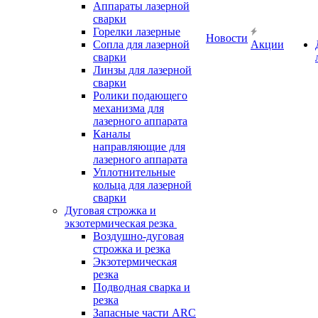
Аппараты лазерной
сварки
Горелки лазерные
Новости
Сопла для лазерной
Акции
сварки
Линзы для лазерной
сварки
Ролики подающего
механизма для
лазерного аппарата
Каналы
направляющие для
лазерного аппарата
Уплотнительные
кольца для лазерной
сварки
Дуговая строжка и
экзотермическая резка
Воздушно-дуговая
строжка и резка
Экзотермическая
резка
Подводная сварка и
резка
Запасные части ARC