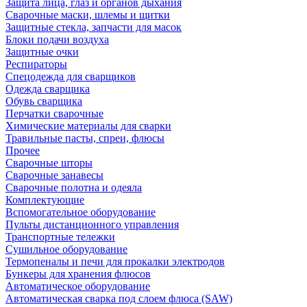
Защита лица, глаз и органов дыхания
Сварочные маски, шлемы и щитки
Защитные стекла, запчасти для масок
Блоки подачи воздуха
Защитные очки
Респираторы
Спецодежда для сварщиков
Одежда сварщика
Обувь сварщика
Перчатки сварочные
Химические материалы для сварки
Травильные пасты, спреи, флюсы
Прочее
Сварочные шторы
Сварочные занавесы
Сварочные полотна и одеяла
Комплектующие
Вспомогательное оборудование
Пульты дистанционного управления
Транспортные тележки
Сушильное оборудование
Термопеналы и печи для прокалки электродов
Бункеры для хранения флюсов
Автоматическое оборудование
Автоматическая сварка под слоем флюса (SAW)