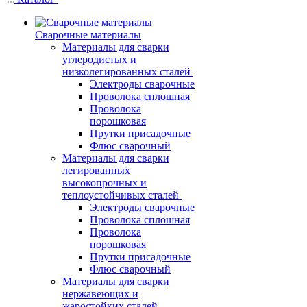
Сварочные материалы
Материалы для сварки
углеродистых и
низколегированных сталей
Электроды сварочные
Проволока сплошная
Проволока
порошковая
Прутки присадочные
Флюс сварочный
Материалы для сварки
легированных
высокопрочных и
теплоустойчивых сталей
Электроды сварочные
Проволока сплошная
Проволока
порошковая
Прутки присадочные
Флюс сварочный
Материалы для сварки
нержавеющих и
жаростойких сталей