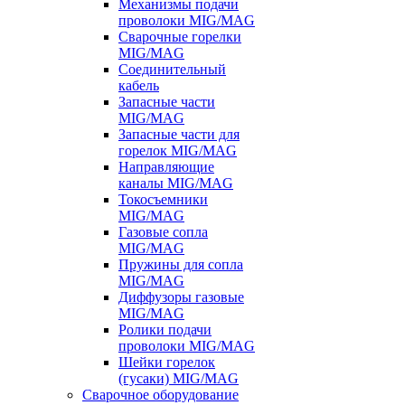
Механизмы подачи
проволоки MIG/MAG
Сварочные горелки
MIG/MAG
Соединительный
кабель
Запасные части
MIG/MAG
Запасные части для
горелок MIG/MAG
Направляющие
каналы MIG/MAG
Токосъемники
MIG/MAG
Газовые сопла
MIG/MAG
Пружины для сопла
MIG/MAG
Диффузоры газовые
MIG/MAG
Ролики подачи
проволоки MIG/MAG
Шейки горелок
(гусаки) MIG/MAG
Сварочное оборудование