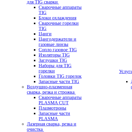
для TIG сварки
Сварочные аппараты
TIG
Блоки охлаждения
Сварочные горелки
TIG
Цанги
Цангодержатели и
газовые линзы
Сопло газовое TIG
Изоляторы TIG
Заглушки TIG
Наборы для TIG
горелки
Услуг
Головки TIG горелок
Запасные части TIG
Воздушно-плазменная
сварка, резка и строжка
Сварочные аппараты
PLASMA CUT
Плазмотроны
Запасные части
PLASMA
Лазерная сварка, резка и
очистка