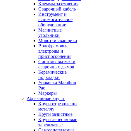
Клеммы заземления
Сварочный кабель
Инструмент и
вспомогательное
оборудование
Магнитные
угольники
Молотки сварщика
Вольфрамовые
электроды и
приспособления
Системы вытяжки
сварочных дымов
Керамические
подкладки
Упаковка Marathon
Pac
Маркеры
Абразивные круги
Круги отрезные по
металлу
Круги зачистные
Круги лепестковые
тарельчатые
Самозацепляемые