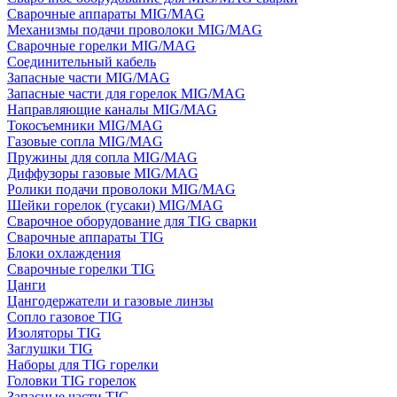
Сварочные аппараты MIG/MAG
Механизмы подачи проволоки MIG/MAG
Сварочные горелки MIG/MAG
Соединительный кабель
Запасные части MIG/MAG
Запасные части для горелок MIG/MAG
Направляющие каналы MIG/MAG
Токосъемники MIG/MAG
Газовые сопла MIG/MAG
Пружины для сопла MIG/MAG
Диффузоры газовые MIG/MAG
Ролики подачи проволоки MIG/MAG
Шейки горелок (гусаки) MIG/MAG
Сварочное оборудование для TIG сварки
Сварочные аппараты TIG
Блоки охлаждения
Сварочные горелки TIG
Цанги
Цангодержатели и газовые линзы
Сопло газовое TIG
Изоляторы TIG
Заглушки TIG
Наборы для TIG горелки
Головки TIG горелок
Запасные части TIG