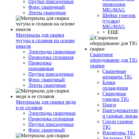
Прутки присадочные
проволоки
Флюс сварочный
MIG/MAG
Ленты сварочные
Шейки горелок
(гусаки)
MIG/MAG
+ ЕЩЕ
Материалы для сварки
чугуна и сплавов на основе
никеля
Электроды сварочные
Сварочное
Проволока сплошная
оборудование для TIG
Проволока
сварки
порошковая
Сварочные
Прутки присадочные
аппараты TIG
Флюс сварочный
Блоки
Ленты сварочные
охлаждения
Сварочные
горелки TIG
Материалы для сварки меди
Цанги
и ее сплавов
Цангодержатели
Электроды сварочные
и газовые линзы
Проволока сплошная
Сопло газовое
Прутки присадочные
TIG
Флюс сварочный
Изоляторы TIG
Заглушки TIG