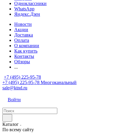
Одноклассники
WhatsApp
Яндекс.Дзен
Новости
Акции
Доставка
Оплата
О компании
Как купить
Контакты
Обзоры
...
+7 (495) 225-95-78
+7 (495) 225-95-78
Многоканальный
sale@ktnd.ru
Войти
Каталог
По всему сайту