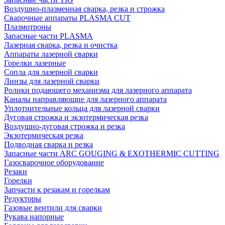
Воздушно-плазменная сварка, резка и строжка
Сварочные аппараты PLASMA CUT
Плазмотроны
Запасные части PLASMA
Лазерная сварка, резка и очистка
Аппараты лазерной сварки
Горелки лазерные
Сопла для лазерной сварки
Линзы для лазерной сварки
Ролики подающего механизма для лазерного аппарата
Каналы направляющие для лазерного аппарата
Уплотнительные кольца для лазерной сварки
Дуговая строжка и экзотермическая резка
Воздушно-дуговая строжка и резка
Экзотермическая резка
Подводная сварка и резка
Запасные части ARC GOUGING & EXOTHERMIC CUTTING
Газосварочное оборудование
Резаки
Горелки
Запчасти к резакам и горелкам
Редукторы
Газовые вентили для сварки
Рукава напорные