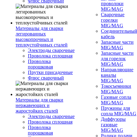
Флюс сварочный
проволоки
MIG/MAG
Сварочные
горелки
MIG/MAG
Материалы для сварки
Соединительны
легированных
кабель
высокопрочных и
Запасные части
теплоустойчивых сталей
MIG/MAG
Электроды сварочные
Запасные части
Проволока сплошная
для горелок
Проволока
MIG/MAG
порошковая
Направляющие
Прутки присадочные
каналы
Флюс сварочный
MIG/MAG
Токосъемники
MIG/MAG
Газовые сопла
Материалы для сварки
MIG/MAG
нержавеющих и
Пружины для
жаростойких сталей
сопла MIG/MAG
Электроды сварочные
Диффузоры
Проволока сплошная
газовые
Проволока
MIG/MAG
порошковая
Ролики подачи