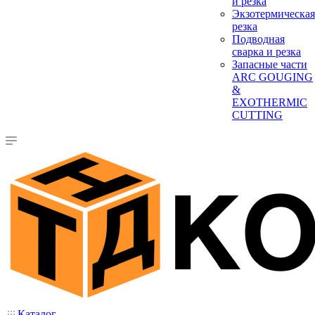
и резка
Экзотермическая
резка
Подводная
сварка и резка
Запасные части
ARC GOUGING
&
EXOTHERMIC
CUTTING
Каталог