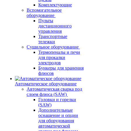
Комплектующие
Вспомогательное
оборудование
Пульты
дистанционного
управления
Транспортные
тележки
Сушильное оборудование
Термопеналы и печи
для прокалки
электродов
Бункеры для хранения
флюсов
Автоматическое оборудование
Автоматическая сварка под
слоем флюса (SAW)
Головки и горелки
(SAW)
Дополнительные
оснащение и опции
для оборудования
автоматической