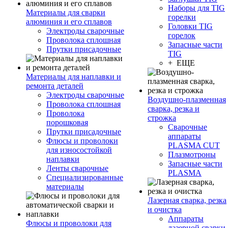
Наборы для TIG
Материалы для сварки
горелки
алюминия и его сплавов
Головки TIG
Электроды сварочные
горелок
Проволока сплошная
Запасные части
Прутки присадочные
TIG
+ ЕЩЕ
Материалы для наплавки и
ремонта деталей
Электроды сварочные
Воздушно-плазменная
Проволока сплошная
сварка, резка и
Проволока
строжка
порошковая
Сварочные
Прутки присадочные
аппараты
Флюсы и проволоки
PLASMA CUT
для износостойкой
Плазмотроны
наплавки
Запасные части
Ленты сварочные
PLASMA
Специализированные
материалы
Лазерная сварка, резка
и очистка
Аппараты
Флюсы и проволоки для
лазерной сварки