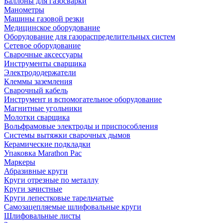
Баллоны для газосварки
Манометры
Машины газовой резки
Медицинское оборудование
Оборудование для газораспределительных систем
Сетевое оборудование
Сварочные аксессуары
Инструменты сварщика
Электрододержатели
Клеммы заземления
Сварочный кабель
Инструмент и вспомогательное оборудование
Магнитные угольники
Молотки сварщика
Вольфрамовые электроды и приспособления
Системы вытяжки сварочных дымов
Керамические подкладки
Упаковка Marathon Pac
Маркеры
Абразивные круги
Круги отрезные по металлу
Круги зачистные
Круги лепестковые тарельчатые
Самозацепляемые шлифовальные круги
Шлифовальные листы