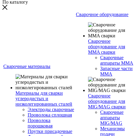
По каталогу
Сварочное оборудование
Сварочное
оборудование для
MMA сварки
Сварочные
аппараты MMA
Сварочные материалы
Запасные части
MMA
Материалы для сварки
Сварочное
углеродистых и
оборудование для
низколегированных сталей
MIG/MAG сварки
Электроды сварочные
Сварочные
Проволока сплошная
аппараты
Проволока
MIG/MAG
порошковая
Механизмы
Прутки присадочные
подачи