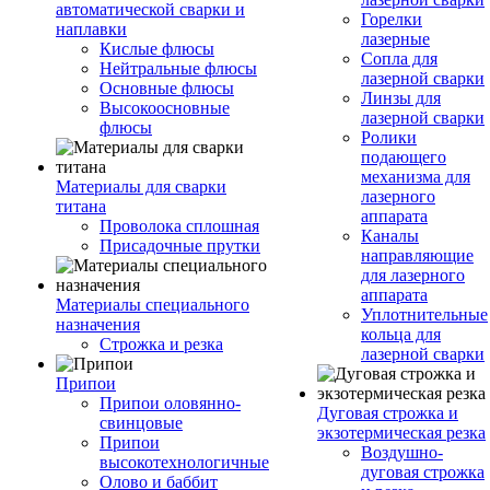
автоматической сварки и
Горелки
наплавки
лазерные
Кислые флюсы
Сопла для
Нейтральные флюсы
лазерной сварки
Основные флюсы
Линзы для
Высокоосновные
лазерной сварки
флюсы
Ролики
подающего
механизма для
Материалы для сварки
лазерного
титана
аппарата
Проволока сплошная
Каналы
Присадочные прутки
направляющие
для лазерного
аппарата
Материалы специального
Уплотнительные
назначения
кольца для
Строжка и резка
лазерной сварки
Припои
Припои оловянно-
Дуговая строжка и
свинцовые
экзотермическая резка
Припои
Воздушно-
высокотехнологичные
дуговая строжка
Олово и баббит