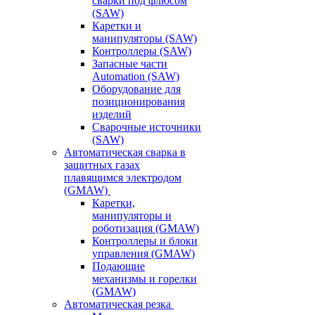
сварки под флюсом
(SAW)
Каретки и
манипуляторы (SAW)
Контроллеры (SAW)
Запасные части
Automation (SAW)
Оборудование для
позиционирования
изделий
Сварочные источники
(SAW)
Автоматическая сварка в
защитных газах
плавящимся электродом
(GMAW)
Каретки,
манипуляторы и
роботизация (GMAW)
Контроллеры и блоки
управления (GMAW)
Подающие
механизмы и горелки
(GMAW)
Автоматическая резка