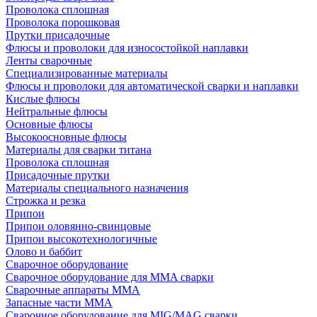
Проволока сплошная
Проволока порошковая
Прутки присадочные
Флюсы и проволоки для износостойкой наплавки
Ленты сварочные
Специализированные материалы
Флюсы и проволоки для автоматической сварки и наплавки
Кислые флюсы
Нейтральные флюсы
Основные флюсы
Высокоосновные флюсы
Материалы для сварки титана
Проволока сплошная
Присадочные прутки
Материалы специального назначения
Строжка и резка
Припои
Припои оловянно-свинцовые
Припои высокотехнологичные
Олово и баббит
Сварочное оборудование
Сварочное оборудование для MMA сварки
Сварочные аппараты MMA
Запасные части MMA
Сварочное оборудование для MIG/MAG сварки