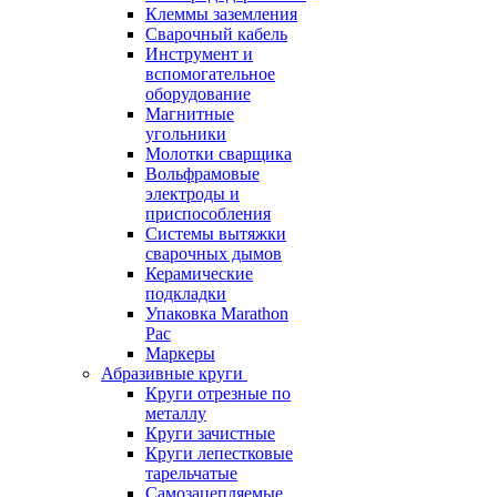
Клеммы заземления
Сварочный кабель
Инструмент и
вспомогательное
оборудование
Магнитные
угольники
Молотки сварщика
Вольфрамовые
электроды и
приспособления
Системы вытяжки
сварочных дымов
Керамические
подкладки
Упаковка Marathon
Pac
Маркеры
Абразивные круги
Круги отрезные по
металлу
Круги зачистные
Круги лепестковые
тарельчатые
Самозацепляемые