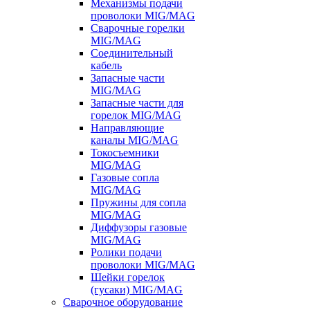
Механизмы подачи
проволоки MIG/MAG
Сварочные горелки
MIG/MAG
Соединительный
кабель
Запасные части
MIG/MAG
Запасные части для
горелок MIG/MAG
Направляющие
каналы MIG/MAG
Токосъемники
MIG/MAG
Газовые сопла
MIG/MAG
Пружины для сопла
MIG/MAG
Диффузоры газовые
MIG/MAG
Ролики подачи
проволоки MIG/MAG
Шейки горелок
(гусаки) MIG/MAG
Сварочное оборудование