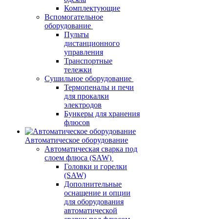
Комплектующие
Вспомогательное
оборудование
Пульты
дистанционного
управления
Транспортные
тележки
Сушильное оборудование
Термопеналы и печи
для прокалки
электродов
Бункеры для хранения
флюсов
Автоматическое оборудование
Автоматическая сварка под
слоем флюса (SAW)
Головки и горелки
(SAW)
Дополнительные
оснащение и опции
для оборудования
автоматической