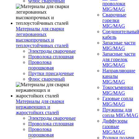
Флюс сварочный
проволоки
MIG/MAG
Сварочные
горелки
MIG/MAG
Материалы для сварки
Соединительны
легированных
кабель
высокопрочных и
Запасные части
теплоустойчивых сталей
MIG/MAG
Электроды сварочные
Запасные части
Проволока сплошная
для горелок
Проволока
MIG/MAG
порошковая
Направляющие
Прутки присадочные
каналы
Флюс сварочный
MIG/MAG
Токосъемники
MIG/MAG
Газовые сопла
Материалы для сварки
MIG/MAG
нержавеющих и
Пружины для
жаростойких сталей
сопла MIG/MAG
Электроды сварочные
Диффузоры
Проволока сплошная
газовые
Проволока
MIG/MAG
порошковая
Ролики подачи