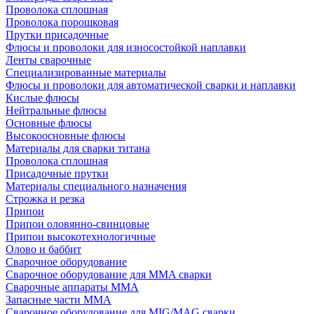
Проволока сплошная
Проволока порошковая
Прутки присадочные
Флюсы и проволоки для износостойкой наплавки
Ленты сварочные
Специализированные материалы
Флюсы и проволоки для автоматической сварки и наплавки
Кислые флюсы
Нейтральные флюсы
Основные флюсы
Высокоосновные флюсы
Материалы для сварки титана
Проволока сплошная
Присадочные прутки
Материалы специального назначения
Строжка и резка
Припои
Припои оловянно-свинцовые
Припои высокотехнологичные
Олово и баббит
Сварочное оборудование
Сварочное оборудование для MMA сварки
Сварочные аппараты MMA
Запасные части MMA
Сварочное оборудование для MIG/MAG сварки