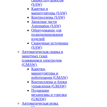
сварки под флюсом
(SAW)
Каретки и
манипуляторы (SAW)
Контроллеры (SAW)
Запасные части
Automation (SAW)
Оборудование для
позиционирования
изделий
Сварочные источники
(SAW)
Автоматическая сварка в
защитных газах
плавящимся электродом
(GMAW)
Каретки,
манипуляторы и
роботизация (GMAW)
Контроллеры и блоки
управления (GMAW)
Подающие
механизмы и горелки
(GMAW)
Автоматическая резка