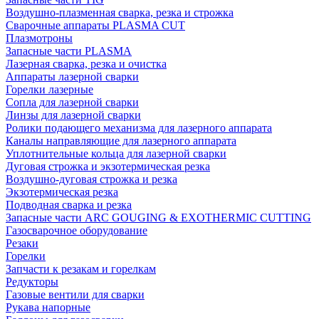
Воздушно-плазменная сварка, резка и строжка
Сварочные аппараты PLASMA CUT
Плазмотроны
Запасные части PLASMA
Лазерная сварка, резка и очистка
Аппараты лазерной сварки
Горелки лазерные
Сопла для лазерной сварки
Линзы для лазерной сварки
Ролики подающего механизма для лазерного аппарата
Каналы направляющие для лазерного аппарата
Уплотнительные кольца для лазерной сварки
Дуговая строжка и экзотермическая резка
Воздушно-дуговая строжка и резка
Экзотермическая резка
Подводная сварка и резка
Запасные части ARC GOUGING & EXOTHERMIC CUTTING
Газосварочное оборудование
Резаки
Горелки
Запчасти к резакам и горелкам
Редукторы
Газовые вентили для сварки
Рукава напорные