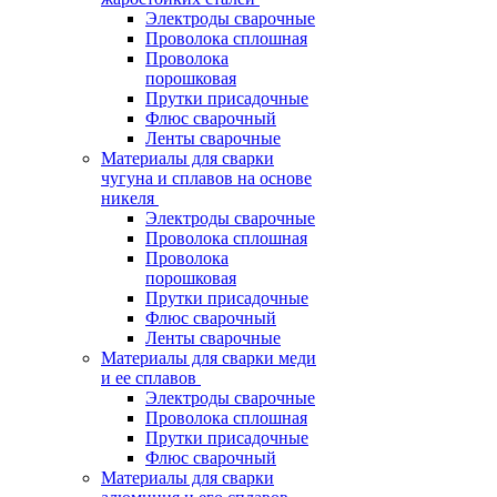
Электроды сварочные
Проволока сплошная
Проволока
порошковая
Прутки присадочные
Флюс сварочный
Ленты сварочные
Материалы для сварки
чугуна и сплавов на основе
никеля
Электроды сварочные
Проволока сплошная
Проволока
порошковая
Прутки присадочные
Флюс сварочный
Ленты сварочные
Материалы для сварки меди
и ее сплавов
Электроды сварочные
Проволока сплошная
Прутки присадочные
Флюс сварочный
Материалы для сварки