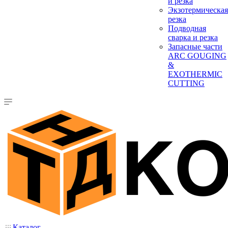
и резка
Экзотермическая
резка
Подводная
сварка и резка
Запасные части
ARC GOUGING
&
EXOTHERMIC
CUTTING
Каталог