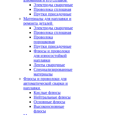
алюминия и его сплавов
Электроды сварочные
Проволока сплошная
Прутки присадочные
Материалы для наплавки и
ремонта деталей
Электроды сварочные
Проволока сплошная
Проволока
порошковая
Прутки присадочные
Флюсы и проволоки
для износостойкой
наплавки
Ленты сварочные
Специализированные
материалы
Флюсы и проволоки для
автоматической сварки и
наплавки
Кислые флюсы
Нейтральные флюсы
Основные флюсы
Высокоосновные
флюсы