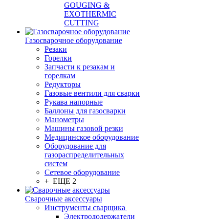
GOUGING &
EXOTHERMIC
CUTTING
Газосварочное оборудование
Резаки
Горелки
Запчасти к резакам и
горелкам
Редукторы
Газовые вентили для сварки
Рукава напорные
Баллоны для газосварки
Манометры
Машины газовой резки
Медицинское оборудование
Оборудование для
газораспределительных
систем
Сетевое оборудование
+ ЕЩЕ 2
Сварочные аксессуары
Инструменты сварщика
Электрододержатели