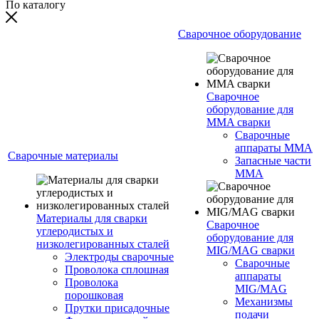
По каталогу
Сварочное оборудование
Сварочное
оборудование для
MMA сварки
Сварочные
аппараты MMA
Сварочные материалы
Запасные части
MMA
Материалы для сварки
Сварочное
углеродистых и
оборудование для
низколегированных сталей
MIG/MAG сварки
Электроды сварочные
Сварочные
Проволока сплошная
аппараты
Проволока
MIG/MAG
порошковая
Механизмы
Прутки присадочные
подачи