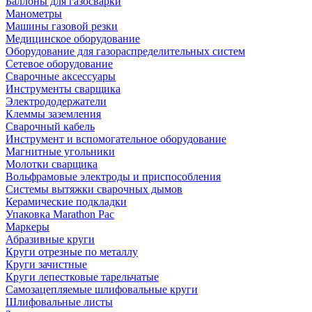
Баллоны для газосварки
Манометры
Машины газовой резки
Медицинское оборудование
Оборудование для газораспределительных систем
Сетевое оборудование
Сварочные аксессуары
Инструменты сварщика
Электрододержатели
Клеммы заземления
Сварочный кабель
Инструмент и вспомогательное оборудование
Магнитные угольники
Молотки сварщика
Вольфрамовые электроды и приспособления
Системы вытяжки сварочных дымов
Керамические подкладки
Упаковка Marathon Pac
Маркеры
Абразивные круги
Круги отрезные по металлу
Круги зачистные
Круги лепестковые тарельчатые
Самозацепляемые шлифовальные круги
Шлифовальные листы