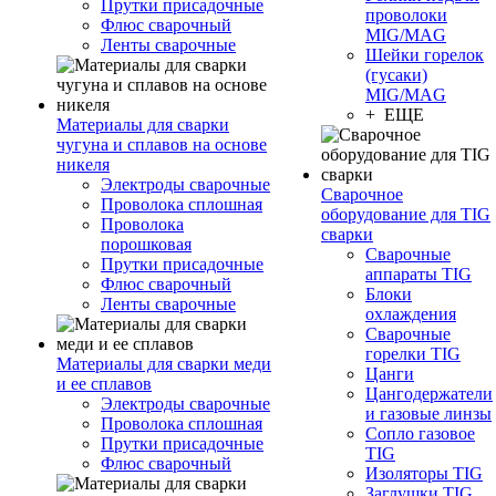
Прутки присадочные
проволоки
Флюс сварочный
MIG/MAG
Ленты сварочные
Шейки горелок
(гусаки)
MIG/MAG
+ ЕЩЕ
Материалы для сварки
чугуна и сплавов на основе
никеля
Электроды сварочные
Сварочное
Проволока сплошная
оборудование для TIG
Проволока
сварки
порошковая
Сварочные
Прутки присадочные
аппараты TIG
Флюс сварочный
Блоки
Ленты сварочные
охлаждения
Сварочные
горелки TIG
Материалы для сварки меди
Цанги
и ее сплавов
Цангодержатели
Электроды сварочные
и газовые линзы
Проволока сплошная
Сопло газовое
Прутки присадочные
TIG
Флюс сварочный
Изоляторы TIG
Заглушки TIG