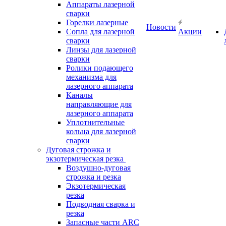
Аппараты лазерной
сварки
Горелки лазерные
Новости
Сопла для лазерной
Акции
сварки
Линзы для лазерной
сварки
Ролики подающего
механизма для
лазерного аппарата
Каналы
направляющие для
лазерного аппарата
Уплотнительные
кольца для лазерной
сварки
Дуговая строжка и
экзотермическая резка
Воздушно-дуговая
строжка и резка
Экзотермическая
резка
Подводная сварка и
резка
Запасные части ARC