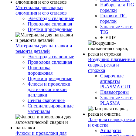
Наборы для TIG
Материалы для сварки
горелки
алюминия и его сплавов
Головки TIG
Электроды сварочные
горелок
Проволока сплошная
Запасные части
Прутки присадочные
TIG
+ ЕЩЕ
Материалы для наплавки и
ремонта деталей
Электроды сварочные
Воздушно-плазменная
Проволока сплошная
сварка, резка и
Проволока
строжка
порошковая
Сварочные
Прутки присадочные
аппараты
Флюсы и проволоки
PLASMA CUT
для износостойкой
Плазмотроны
наплавки
Запасные части
Ленты сварочные
PLASMA
Специализированные
материалы
Лазерная сварка, резка
и очистка
Аппараты
Флюсы и проволоки для
лазерной сварки