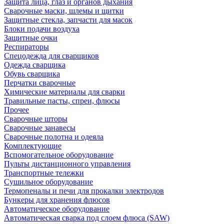
Защита лица, глаз и органов дыхания
Сварочные маски, шлемы и щитки
Защитные стекла, запчасти для масок
Блоки подачи воздуха
Защитные очки
Респираторы
Спецодежда для сварщиков
Одежда сварщика
Обувь сварщика
Перчатки сварочные
Химические материалы для сварки
Травильные пасты, спреи, флюсы
Прочее
Сварочные шторы
Сварочные занавесы
Сварочные полотна и одеяла
Комплектующие
Вспомогательное оборудование
Пульты дистанционного управления
Транспортные тележки
Сушильное оборудование
Термопеналы и печи для прокалки электродов
Бункеры для хранения флюсов
Автоматическое оборудование
Автоматическая сварка под слоем флюса (SAW)