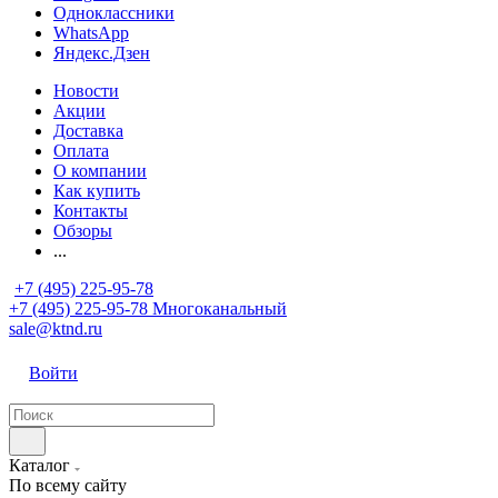
Одноклассники
WhatsApp
Яндекс.Дзен
Новости
Акции
Доставка
Оплата
О компании
Как купить
Контакты
Обзоры
...
+7 (495) 225-95-78
+7 (495) 225-95-78
Многоканальный
sale@ktnd.ru
Войти
Каталог
По всему сайту