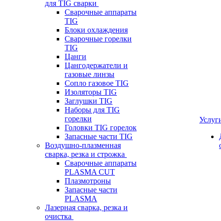
для TIG сварки
Сварочные аппараты
TIG
Блоки охлаждения
Сварочные горелки
TIG
Цанги
Цангодержатели и
газовые линзы
Сопло газовое TIG
Изоляторы TIG
Заглушки TIG
Наборы для TIG
горелки
Услуг
Головки TIG горелок
Запасные части TIG
Воздушно-плазменная
сварка, резка и строжка
Сварочные аппараты
PLASMA CUT
Плазмотроны
Запасные части
PLASMA
Лазерная сварка, резка и
очистка