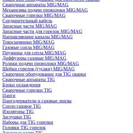
Сварочные аппараты MIG/MAG
Механизмы подачи проволоки MIG/MAG
Сварочные горелки MIG/MAG
Соединительный кабель
Запасные части MIG/MAG
Запасные части для горелок MIG/MAG
Направляющие каналы MIG/MAG
Токосъемники MIG/MAG
Газовые сопла MIG/MAG
Пружины для сопла MIG/MAG
Диффузоры газовые MIG/MAG
Ролики подачи проволоки MIG/MAG
Шейки горелок (гусаки) MIG/MAG
Сварочное оборудование для TIG сварки
Сварочные аппараты TIG
Блоки охлаждения
Сварочные горелки TIG
Цанги
Цангодержатели и газовые линзы
Сопло газовое TIG
Изоляторы TIG
Заглушки TIG
Наборы для TIG горелки
Головки TIG горелок
Запасные части TIG