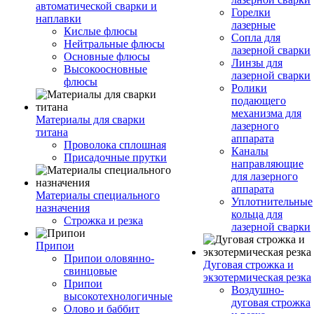
автоматической сварки и
Горелки
наплавки
лазерные
Кислые флюсы
Сопла для
Нейтральные флюсы
лазерной сварки
Основные флюсы
Линзы для
Высокоосновные
лазерной сварки
флюсы
Ролики
подающего
механизма для
Материалы для сварки
лазерного
титана
аппарата
Проволока сплошная
Каналы
Присадочные прутки
направляющие
для лазерного
аппарата
Материалы специального
Уплотнительные
назначения
кольца для
Строжка и резка
лазерной сварки
Припои
Припои оловянно-
Дуговая строжка и
свинцовые
экзотермическая резка
Припои
Воздушно-
высокотехнологичные
дуговая строжка
Олово и баббит