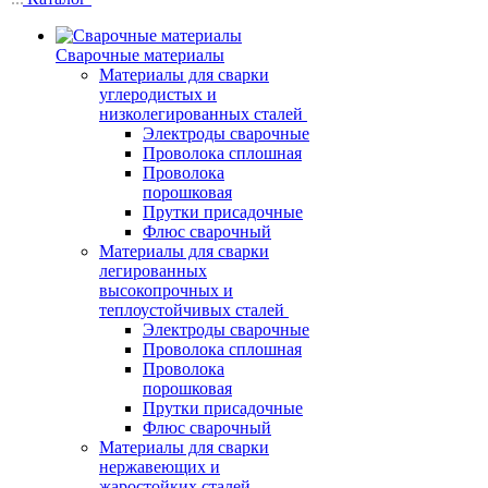
Сварочные материалы
Материалы для сварки
углеродистых и
низколегированных сталей
Электроды сварочные
Проволока сплошная
Проволока
порошковая
Прутки присадочные
Флюс сварочный
Материалы для сварки
легированных
высокопрочных и
теплоустойчивых сталей
Электроды сварочные
Проволока сплошная
Проволока
порошковая
Прутки присадочные
Флюс сварочный
Материалы для сварки
нержавеющих и
жаростойких сталей