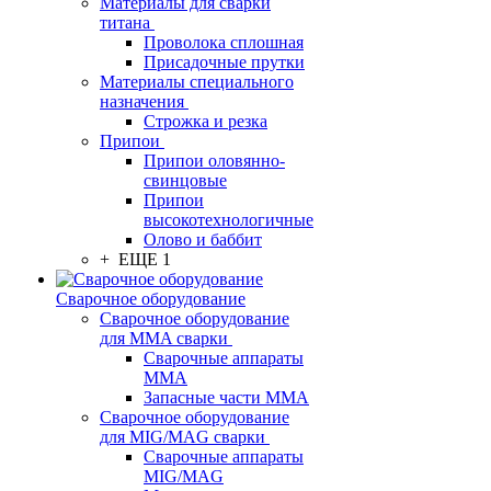
Материалы для сварки
титана
Проволока сплошная
Присадочные прутки
Материалы специального
назначения
Строжка и резка
Припои
Припои оловянно-
свинцовые
Припои
высокотехнологичные
Олово и баббит
+ ЕЩЕ 1
Сварочное оборудование
Сварочное оборудование
для MMA сварки
Сварочные аппараты
MMA
Запасные части MMA
Сварочное оборудование
для MIG/MAG сварки
Сварочные аппараты
MIG/MAG