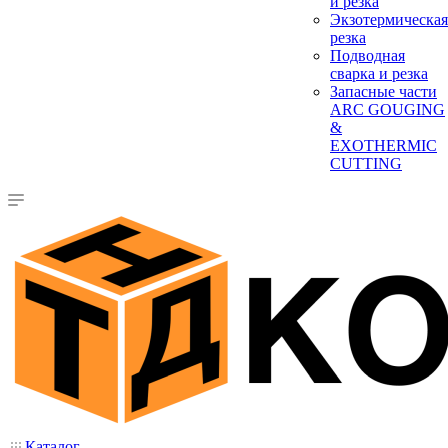
и резка
Экзотермическая
резка
Подводная
сварка и резка
Запасные части
ARC GOUGING
&
EXOTHERMIC
CUTTING
Каталог