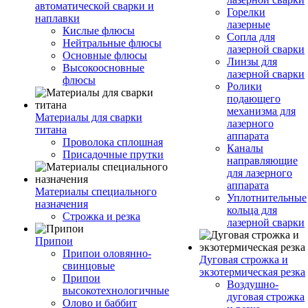
автоматической сварки и
Горелки
наплавки
лазерные
Кислые флюсы
Сопла для
Нейтральные флюсы
лазерной сварки
Основные флюсы
Линзы для
Высокоосновные
лазерной сварки
флюсы
Ролики
подающего
механизма для
Материалы для сварки
лазерного
титана
аппарата
Проволока сплошная
Каналы
Присадочные прутки
направляющие
для лазерного
аппарата
Материалы специального
Уплотнительные
назначения
кольца для
Строжка и резка
лазерной сварки
Припои
Припои оловянно-
Дуговая строжка и
свинцовые
экзотермическая резка
Припои
Воздушно-
высокотехнологичные
дуговая строжка
Олово и баббит