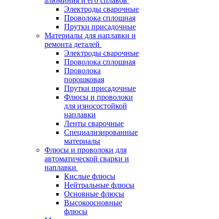
алюминия и его сплавов
Электроды сварочные
Проволока сплошная
Прутки присадочные
Материалы для наплавки и
ремонта деталей
Электроды сварочные
Проволока сплошная
Проволока
порошковая
Прутки присадочные
Флюсы и проволоки
для износостойкой
наплавки
Ленты сварочные
Специализированные
материалы
Флюсы и проволоки для
автоматической сварки и
наплавки
Кислые флюсы
Нейтральные флюсы
Основные флюсы
Высокоосновные
флюсы