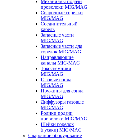
Механизмы подачи
проволоки MIG/MAG
Сварочные горелки
MIG/MAG
Соединительный
кабель
Запасные части
MIG/MAG
Запасные части для
горелок MIG/MAG
Направляющие
каналы MIG/MAG
Токосъемники
MIG/MAG
Газовые сопла
MIG/MAG
Пружины для сопла
MIG/MAG
Диффузоры газовые
MIG/MAG
Ролики подачи
проволоки MIG/MAG
Шейки горелок
(гусаки) MIG/MAG
Сварочное оборудование