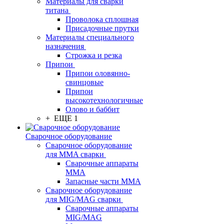
Материалы для сварки
титана
Проволока сплошная
Присадочные прутки
Материалы специального
назначения
Строжка и резка
Припои
Припои оловянно-
свинцовые
Припои
высокотехнологичные
Олово и баббит
+ ЕЩЕ 1
Сварочное оборудование
Сварочное оборудование
для MMA сварки
Сварочные аппараты
MMA
Запасные части MMA
Сварочное оборудование
для MIG/MAG сварки
Сварочные аппараты
MIG/MAG