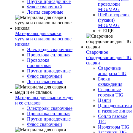
Прутки присадочные
проволоки
Флюс сварочный
MIG/MAG
Ленты сварочные
Шейки горелок
(гусаки)
MIG/MAG
+ ЕЩЕ
Материалы для сварки
чугуна и сплавов на основе
никеля
Электроды сварочные
Сварочное
Проволока сплошная
оборудование для TIG
Проволока
сварки
порошковая
Сварочные
Прутки присадочные
аппараты TIG
Флюс сварочный
Блоки
Ленты сварочные
охлаждения
Сварочные
горелки TIG
Материалы для сварки меди
Цанги
и ее сплавов
Цангодержатели
Электроды сварочные
и газовые линзы
Проволока сплошная
Сопло газовое
Прутки присадочные
TIG
Флюс сварочный
Изоляторы TIG
Заглушки TIG