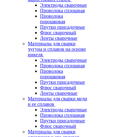
Электроды сварочные
Проволока сплошная
Проволока
порошковая
Прутки присадочные
Флюс сварочный
Ленты сварочные
Материалы для сварки
чугуна и сплавов на основе
никеля
Электроды сварочные
Проволока сплошная
Проволока
порошковая
Прутки присадочные
Флюс сварочный
Ленты сварочные
Материалы для сварки меди
и ее сплавов
Электроды сварочные
Проволока сплошная
Прутки присадочные
Флюс сварочный
Материалы для сварки