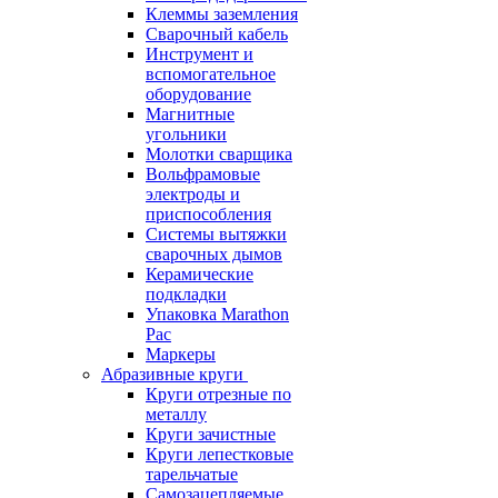
Клеммы заземления
Сварочный кабель
Инструмент и
вспомогательное
оборудование
Магнитные
угольники
Молотки сварщика
Вольфрамовые
электроды и
приспособления
Системы вытяжки
сварочных дымов
Керамические
подкладки
Упаковка Marathon
Pac
Маркеры
Абразивные круги
Круги отрезные по
металлу
Круги зачистные
Круги лепестковые
тарельчатые
Самозацепляемые