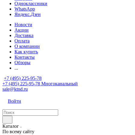
Одноклассники
WhatsApp
Яндекс.Дзен
Новости
Акции
Доставка
Оплата
О компании
Как купить
Контакты
Обзоры
...
+7 (495) 225-95-78
+7 (495) 225-95-78
Многоканальный
sale@ktnd.ru
Войти
Каталог
По всему сайту