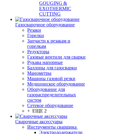
GOUGING &
EXOTHERMIC
CUTTING
Газосварочное оборудование
Резаки
Горелки
Запчасти к резакам и
горелкам
Редукторы
Газовые вентили для сварки
Рукава напорные
Баллоны для газосварки
Манометры
Машины газовой резки
Медицинское оборудование
Оборудование для
газораспределительных
систем
Сетевое оборудование
+ ЕЩЕ 2
Сварочные аксессуары
Инструменты сварщика
Электрододержатели