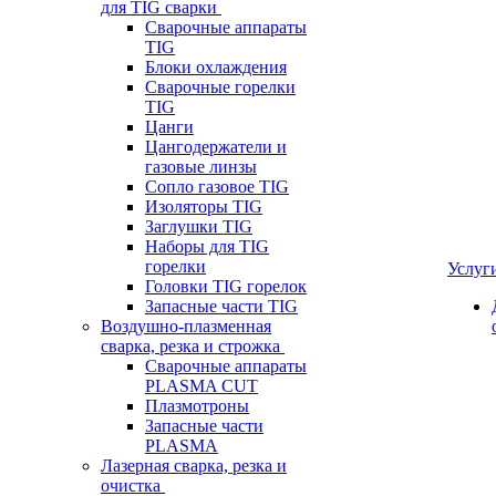
для TIG сварки
Сварочные аппараты
TIG
Блоки охлаждения
Сварочные горелки
TIG
Цанги
Цангодержатели и
газовые линзы
Сопло газовое TIG
Изоляторы TIG
Заглушки TIG
Наборы для TIG
горелки
Услуг
Головки TIG горелок
Запасные части TIG
Воздушно-плазменная
сварка, резка и строжка
Сварочные аппараты
PLASMA CUT
Плазмотроны
Запасные части
PLASMA
Лазерная сварка, резка и
очистка