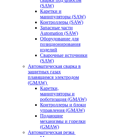
сварки под флюсом
(SAW)
Каретки и
манипуляторы (SAW)
Контроллеры (SAW)
Запасные части
Automation (SAW)
Оборудование для
позиционирования
изделий
Сварочные источники
(SAW)
Автоматическая сварка в
защитных газах
плавящимся электродом
(GMAW)
Каретки,
манипуляторы и
роботизация (GMAW)
Контроллеры и блоки
управления (GMAW)
Подающие
механизмы и горелки
(GMAW)
Автоматическая резка