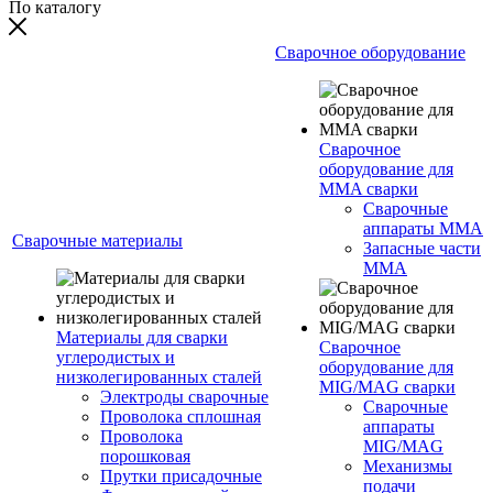
По каталогу
Сварочное оборудование
Сварочное
оборудование для
MMA сварки
Сварочные
аппараты MMA
Сварочные материалы
Запасные части
MMA
Материалы для сварки
Сварочное
углеродистых и
оборудование для
низколегированных сталей
MIG/MAG сварки
Электроды сварочные
Сварочные
Проволока сплошная
аппараты
Проволока
MIG/MAG
порошковая
Механизмы
Прутки присадочные
подачи