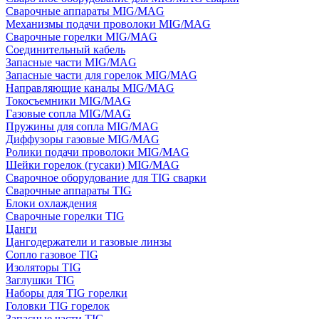
Сварочные аппараты MIG/MAG
Механизмы подачи проволоки MIG/MAG
Сварочные горелки MIG/MAG
Соединительный кабель
Запасные части MIG/MAG
Запасные части для горелок MIG/MAG
Направляющие каналы MIG/MAG
Токосъемники MIG/MAG
Газовые сопла MIG/MAG
Пружины для сопла MIG/MAG
Диффузоры газовые MIG/MAG
Ролики подачи проволоки MIG/MAG
Шейки горелок (гусаки) MIG/MAG
Сварочное оборудование для TIG сварки
Сварочные аппараты TIG
Блоки охлаждения
Сварочные горелки TIG
Цанги
Цангодержатели и газовые линзы
Сопло газовое TIG
Изоляторы TIG
Заглушки TIG
Наборы для TIG горелки
Головки TIG горелок
Запасные части TIG