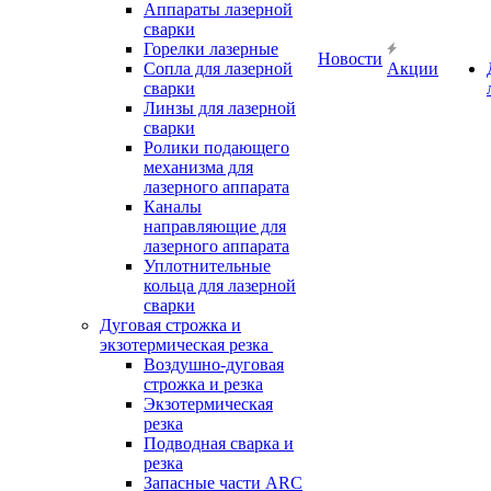
Аппараты лазерной
сварки
Горелки лазерные
Новости
Сопла для лазерной
Акции
сварки
Линзы для лазерной
сварки
Ролики подающего
механизма для
лазерного аппарата
Каналы
направляющие для
лазерного аппарата
Уплотнительные
кольца для лазерной
сварки
Дуговая строжка и
экзотермическая резка
Воздушно-дуговая
строжка и резка
Экзотермическая
резка
Подводная сварка и
резка
Запасные части ARC