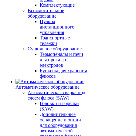
Комплектующие
Вспомогательное
оборудование
Пульты
дистанционного
управления
Транспортные
тележки
Сушильное оборудование
Термопеналы и печи
для прокалки
электродов
Бункеры для хранения
флюсов
Автоматическое оборудование
Автоматическая сварка под
слоем флюса (SAW)
Головки и горелки
(SAW)
Дополнительные
оснащение и опции
для оборудования
автоматической