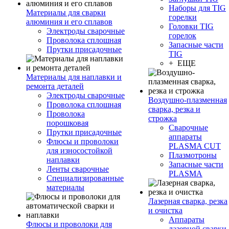
Наборы для TIG
Материалы для сварки
горелки
алюминия и его сплавов
Головки TIG
Электроды сварочные
горелок
Проволока сплошная
Запасные части
Прутки присадочные
TIG
+ ЕЩЕ
Материалы для наплавки и
ремонта деталей
Электроды сварочные
Воздушно-плазменная
Проволока сплошная
сварка, резка и
Проволока
строжка
порошковая
Сварочные
Прутки присадочные
аппараты
Флюсы и проволоки
PLASMA CUT
для износостойкой
Плазмотроны
наплавки
Запасные части
Ленты сварочные
PLASMA
Специализированные
материалы
Лазерная сварка, резка
и очистка
Аппараты
Флюсы и проволоки для
лазерной сварки