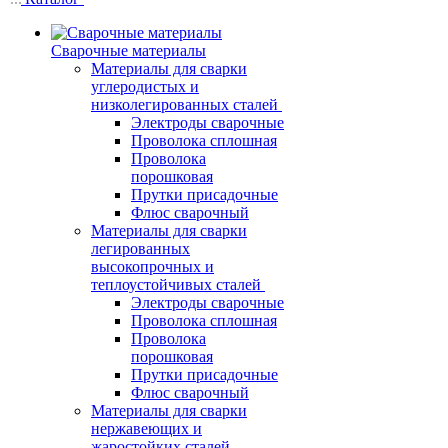
Сварочные материалы
Материалы для сварки
углеродистых и
низколегированных сталей
Электроды сварочные
Проволока сплошная
Проволока
порошковая
Прутки присадочные
Флюс сварочный
Материалы для сварки
легированных
высокопрочных и
теплоустойчивых сталей
Электроды сварочные
Проволока сплошная
Проволока
порошковая
Прутки присадочные
Флюс сварочный
Материалы для сварки
нержавеющих и
жаростойких сталей