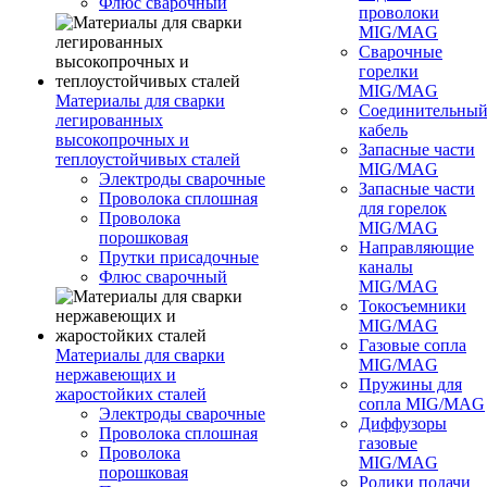
Флюс сварочный
проволоки
MIG/MAG
Сварочные
горелки
MIG/MAG
Материалы для сварки
Соединительны
легированных
кабель
высокопрочных и
Запасные части
теплоустойчивых сталей
MIG/MAG
Электроды сварочные
Запасные части
Проволока сплошная
для горелок
Проволока
MIG/MAG
порошковая
Направляющие
Прутки присадочные
каналы
Флюс сварочный
MIG/MAG
Токосъемники
MIG/MAG
Газовые сопла
Материалы для сварки
MIG/MAG
нержавеющих и
Пружины для
жаростойких сталей
сопла MIG/MAG
Электроды сварочные
Диффузоры
Проволока сплошная
газовые
Проволока
MIG/MAG
порошковая
Ролики подачи