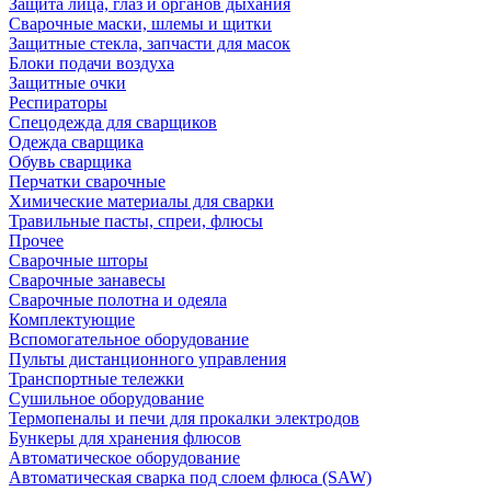
Защита лица, глаз и органов дыхания
Сварочные маски, шлемы и щитки
Защитные стекла, запчасти для масок
Блоки подачи воздуха
Защитные очки
Респираторы
Спецодежда для сварщиков
Одежда сварщика
Обувь сварщика
Перчатки сварочные
Химические материалы для сварки
Травильные пасты, спреи, флюсы
Прочее
Сварочные шторы
Сварочные занавесы
Сварочные полотна и одеяла
Комплектующие
Вспомогательное оборудование
Пульты дистанционного управления
Транспортные тележки
Сушильное оборудование
Термопеналы и печи для прокалки электродов
Бункеры для хранения флюсов
Автоматическое оборудование
Автоматическая сварка под слоем флюса (SAW)