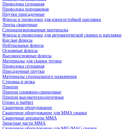
Проволока сплошная
Проволока порошковая
Прутки присадочные
Флюсы и проволоки для износостойкой наплавки
Ленты сварочные
Специализированные материалы
Флюсы и проволоки для автоматической сварки и наплавки
Кислые флюсы
Нейтральные флюсы
Основные флюсы
Высокоосновные флюсы
Материалы для сварки титана
Проволока сплошная
Присадочные прутки
Материалы специального назначения
Строжка и резка
Припои
Припои оловянно-свинцовые
Припои высокотехнологичные
Олово и баббит
Сварочное оборудование
Сварочное оборудование для MMA сварки
Сварочные аппараты MMA
Запасные части MMA
Сварочное оборудование для MIG/MAG сварки