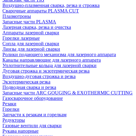
Воздушно-плазменная сварка, резка и строжка
Сварочные аппараты PLASMA CUT
Плазмотроны
Запасные части PLASMA
Лазерная сварка, резка и очистка
Аппараты лазерной сварки
Горелки лазерные
Сопла для лазерной сварки
Линзы для лазерной сварки
Ролики подающего механизма для лазерного аппарата
Каналы направляющие для лазерного аппарата
Уплотнительные кольца для лазерной сварки
Дуговая строжка и экзотермическая резка
Воздушно-дуговая строжка и резка
Экзотермическая резка
Подводная сварка и резка
Запасные части ARC GOUGING & EXOTHERMIC CUTTING
Газосварочное оборудование
Резаки
Горелки
Запчасти к резакам и горелкам
Редукторы
Газовые вентили для сварки
Рукава напорные