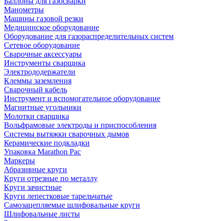
Баллоны для газосварки
Манометры
Машины газовой резки
Медицинское оборудование
Оборудование для газораспределительных систем
Сетевое оборудование
Сварочные аксессуары
Инструменты сварщика
Электрододержатели
Клеммы заземления
Сварочный кабель
Инструмент и вспомогательное оборудование
Магнитные угольники
Молотки сварщика
Вольфрамовые электроды и приспособления
Системы вытяжки сварочных дымов
Керамические подкладки
Упаковка Marathon Pac
Маркеры
Абразивные круги
Круги отрезные по металлу
Круги зачистные
Круги лепестковые тарельчатые
Самозацепляемые шлифовальные круги
Шлифовальные листы