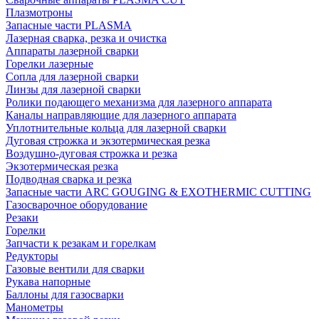
Плазмотроны
Запасные части PLASMA
Лазерная сварка, резка и очистка
Аппараты лазерной сварки
Горелки лазерные
Сопла для лазерной сварки
Линзы для лазерной сварки
Ролики подающего механизма для лазерного аппарата
Каналы направляющие для лазерного аппарата
Уплотнительные кольца для лазерной сварки
Дуговая строжка и экзотермическая резка
Воздушно-дуговая строжка и резка
Экзотермическая резка
Подводная сварка и резка
Запасные части ARC GOUGING & EXOTHERMIC CUTTING
Газосварочное оборудование
Резаки
Горелки
Запчасти к резакам и горелкам
Редукторы
Газовые вентили для сварки
Рукава напорные
Баллоны для газосварки
Манометры