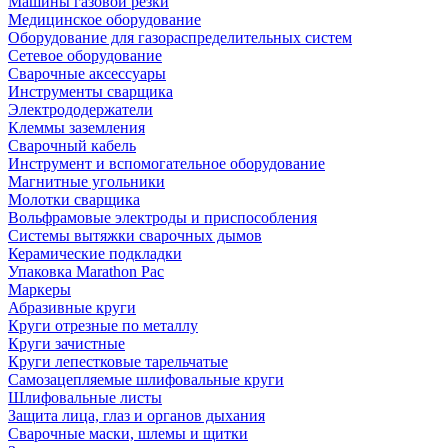
Машины газовой резки
Медицинское оборудование
Оборудование для газораспределительных систем
Сетевое оборудование
Сварочные аксессуары
Инструменты сварщика
Электрододержатели
Клеммы заземления
Сварочный кабель
Инструмент и вспомогательное оборудование
Магнитные угольники
Молотки сварщика
Вольфрамовые электроды и приспособления
Системы вытяжки сварочных дымов
Керамические подкладки
Упаковка Marathon Pac
Маркеры
Абразивные круги
Круги отрезные по металлу
Круги зачистные
Круги лепестковые тарельчатые
Самозацепляемые шлифовальные круги
Шлифовальные листы
Защита лица, глаз и органов дыхания
Сварочные маски, шлемы и щитки