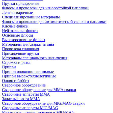
Прутки присадочные
Флюсы и проволоки для износостойкой наплавки
Ленты сварочные
Специализированные материалы
Флюсы и проволоки для автоматической сварки и наплавки
Кислые флюсы
Нейтральные флюсы
Основные флюсы
Высокоосновные флюсы
Материалы для сварки титана
Проволока сплошная
Присадочные прутки
Материалы специального назначения
Строжка и резка
Припои
Припои оловянно-свинцовые
Припои высокотехнологичные
Олово и баббит
Сварочное оборудование
Сварочное оборудование для MMA сварки
Сварочные аппараты MMA
Запасные части MMA
Сварочное оборудование для MIG/MAG сварки
Сварочные аппараты MIG/MAG
Механизмы подачи проволоки MIG/MAG