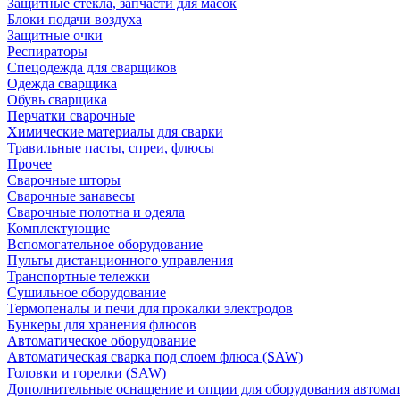
Защитные стекла, запчасти для масок
Блоки подачи воздуха
Защитные очки
Респираторы
Спецодежда для сварщиков
Одежда сварщика
Обувь сварщика
Перчатки сварочные
Химические материалы для сварки
Травильные пасты, спреи, флюсы
Прочее
Сварочные шторы
Сварочные занавесы
Сварочные полотна и одеяла
Комплектующие
Вспомогательное оборудование
Пульты дистанционного управления
Транспортные тележки
Сушильное оборудование
Термопеналы и печи для прокалки электродов
Бункеры для хранения флюсов
Автоматическое оборудование
Автоматическая сварка под слоем флюса (SAW)
Головки и горелки (SAW)
Дополнительные оснащение и опции для оборудования автома