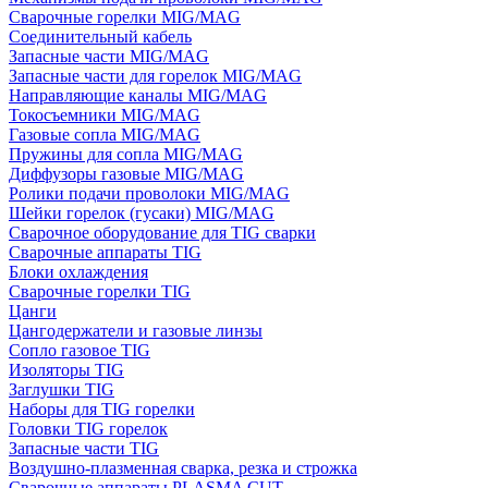
Сварочные горелки MIG/MAG
Соединительный кабель
Запасные части MIG/MAG
Запасные части для горелок MIG/MAG
Направляющие каналы MIG/MAG
Токосъемники MIG/MAG
Газовые сопла MIG/MAG
Пружины для сопла MIG/MAG
Диффузоры газовые MIG/MAG
Ролики подачи проволоки MIG/MAG
Шейки горелок (гусаки) MIG/MAG
Сварочное оборудование для TIG сварки
Сварочные аппараты TIG
Блоки охлаждения
Сварочные горелки TIG
Цанги
Цангодержатели и газовые линзы
Сопло газовое TIG
Изоляторы TIG
Заглушки TIG
Наборы для TIG горелки
Головки TIG горелок
Запасные части TIG
Воздушно-плазменная сварка, резка и строжка
Сварочные аппараты PLASMA CUT