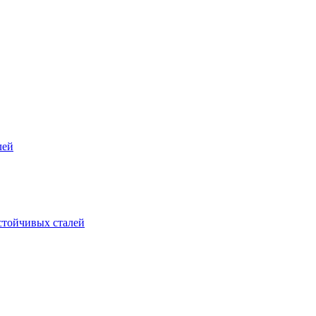
лей
стойчивых сталей