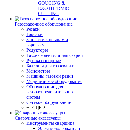
GOUGING &
EXOTHERMIC
CUTTING
Газосварочное оборудование
Резаки
Горелки
Запчасти к резакам и
горелкам
Редукторы
Газовые вентили для сварки
Рукава напорные
Баллоны для газосварки
Манометры
Машины газовой резки
Медицинское оборудование
Оборудование для
газораспределительных
систем
Сетевое оборудование
+ ЕЩЕ 2
Сварочные аксессуары
Инструменты сварщика
Электрододержатели