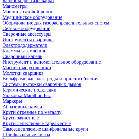
Баллоны для газосварки
Манометры
Машины газовой резки
Медицинское оборудование
Оборудование для газораспределительных систем
Сетевое оборудование
Сварочные аксессуары
Инструменты сварщика
Электрододержатели
Клеммы заземления
Сварочный кабель
Инструмент и вспомогательное оборудование
Магнитные угольники
Молотки сварщика
Вольфрамовые электроды и приспособления
Системы вытяжки сварочных дымов
Керамические подкладки
Упаковка Marathon Pac
Маркеры
Абразивные круги
Круги отрезные по металлу
Круги зачистные
Круги лепестковые тарельчатые
Самозацепляемые шлифовальные круги
Шлифовальные листы