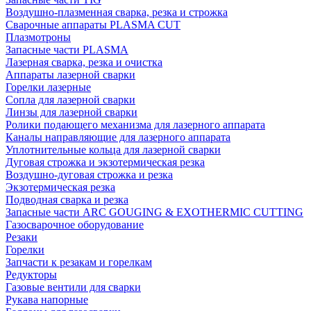
Воздушно-плазменная сварка, резка и строжка
Сварочные аппараты PLASMA CUT
Плазмотроны
Запасные части PLASMA
Лазерная сварка, резка и очистка
Аппараты лазерной сварки
Горелки лазерные
Сопла для лазерной сварки
Линзы для лазерной сварки
Ролики подающего механизма для лазерного аппарата
Каналы направляющие для лазерного аппарата
Уплотнительные кольца для лазерной сварки
Дуговая строжка и экзотермическая резка
Воздушно-дуговая строжка и резка
Экзотермическая резка
Подводная сварка и резка
Запасные части ARC GOUGING & EXOTHERMIC CUTTING
Газосварочное оборудование
Резаки
Горелки
Запчасти к резакам и горелкам
Редукторы
Газовые вентили для сварки
Рукава напорные