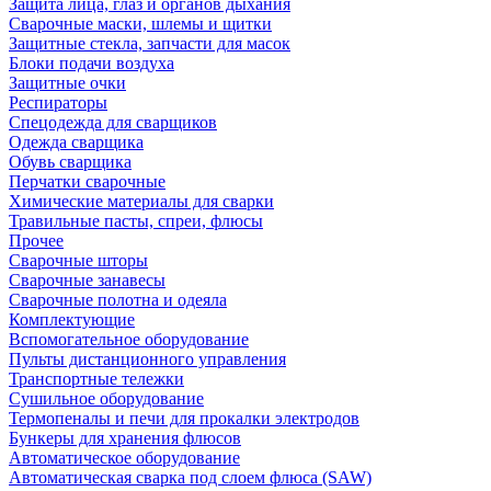
Защита лица, глаз и органов дыхания
Сварочные маски, шлемы и щитки
Защитные стекла, запчасти для масок
Блоки подачи воздуха
Защитные очки
Респираторы
Спецодежда для сварщиков
Одежда сварщика
Обувь сварщика
Перчатки сварочные
Химические материалы для сварки
Травильные пасты, спреи, флюсы
Прочее
Сварочные шторы
Сварочные занавесы
Сварочные полотна и одеяла
Комплектующие
Вспомогательное оборудование
Пульты дистанционного управления
Транспортные тележки
Сушильное оборудование
Термопеналы и печи для прокалки электродов
Бункеры для хранения флюсов
Автоматическое оборудование
Автоматическая сварка под слоем флюса (SAW)