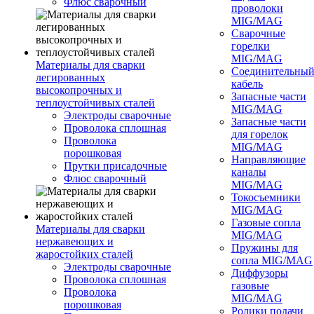
Флюс сварочный
проволоки
MIG/MAG
Сварочные
горелки
MIG/MAG
Материалы для сварки
Соединительны
легированных
кабель
высокопрочных и
Запасные части
теплоустойчивых сталей
MIG/MAG
Электроды сварочные
Запасные части
Проволока сплошная
для горелок
Проволока
MIG/MAG
порошковая
Направляющие
Прутки присадочные
каналы
Флюс сварочный
MIG/MAG
Токосъемники
MIG/MAG
Газовые сопла
Материалы для сварки
MIG/MAG
нержавеющих и
Пружины для
жаростойких сталей
сопла MIG/MAG
Электроды сварочные
Диффузоры
Проволока сплошная
газовые
Проволока
MIG/MAG
порошковая
Ролики подачи