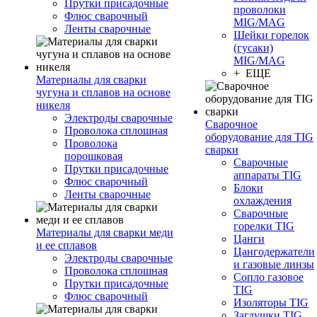
Прутки присадочные
проволоки
Флюс сварочный
MIG/MAG
Ленты сварочные
Шейки горелок
(гусаки)
MIG/MAG
+ ЕЩЕ
Материалы для сварки
чугуна и сплавов на основе
никеля
Электроды сварочные
Сварочное
Проволока сплошная
оборудование для TIG
Проволока
сварки
порошковая
Сварочные
Прутки присадочные
аппараты TIG
Флюс сварочный
Блоки
Ленты сварочные
охлаждения
Сварочные
горелки TIG
Материалы для сварки меди
Цанги
и ее сплавов
Цангодержатели
Электроды сварочные
и газовые линзы
Проволока сплошная
Сопло газовое
Прутки присадочные
TIG
Флюс сварочный
Изоляторы TIG
Заглушки TIG