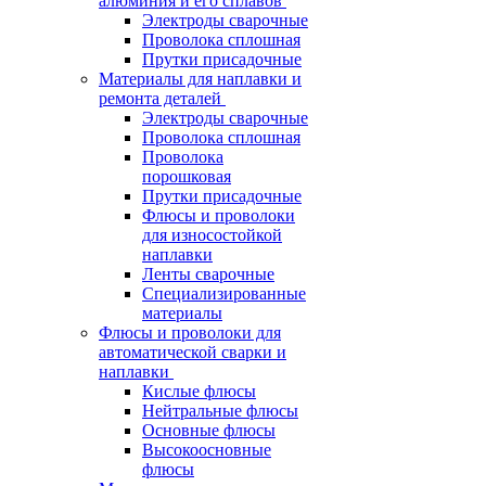
алюминия и его сплавов
Электроды сварочные
Проволока сплошная
Прутки присадочные
Материалы для наплавки и
ремонта деталей
Электроды сварочные
Проволока сплошная
Проволока
порошковая
Прутки присадочные
Флюсы и проволоки
для износостойкой
наплавки
Ленты сварочные
Специализированные
материалы
Флюсы и проволоки для
автоматической сварки и
наплавки
Кислые флюсы
Нейтральные флюсы
Основные флюсы
Высокоосновные
флюсы