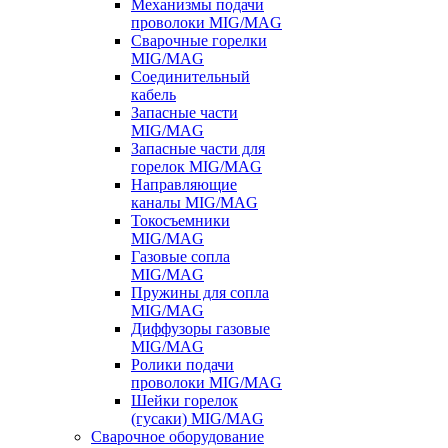
Механизмы подачи
проволоки MIG/MAG
Сварочные горелки
MIG/MAG
Соединительный
кабель
Запасные части
MIG/MAG
Запасные части для
горелок MIG/MAG
Направляющие
каналы MIG/MAG
Токосъемники
MIG/MAG
Газовые сопла
MIG/MAG
Пружины для сопла
MIG/MAG
Диффузоры газовые
MIG/MAG
Ролики подачи
проволоки MIG/MAG
Шейки горелок
(гусаки) MIG/MAG
Сварочное оборудование