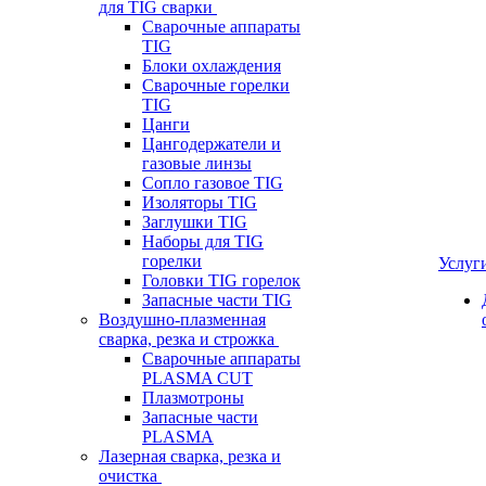
для TIG сварки
Сварочные аппараты
TIG
Блоки охлаждения
Сварочные горелки
TIG
Цанги
Цангодержатели и
газовые линзы
Сопло газовое TIG
Изоляторы TIG
Заглушки TIG
Наборы для TIG
горелки
Услуг
Головки TIG горелок
Запасные части TIG
Воздушно-плазменная
сварка, резка и строжка
Сварочные аппараты
PLASMA CUT
Плазмотроны
Запасные части
PLASMA
Лазерная сварка, резка и
очистка