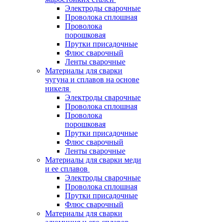
Электроды сварочные
Проволока сплошная
Проволока
порошковая
Прутки присадочные
Флюс сварочный
Ленты сварочные
Материалы для сварки
чугуна и сплавов на основе
никеля
Электроды сварочные
Проволока сплошная
Проволока
порошковая
Прутки присадочные
Флюс сварочный
Ленты сварочные
Материалы для сварки меди
и ее сплавов
Электроды сварочные
Проволока сплошная
Прутки присадочные
Флюс сварочный
Материалы для сварки