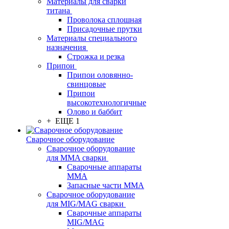
Материалы для сварки
титана
Проволока сплошная
Присадочные прутки
Материалы специального
назначения
Строжка и резка
Припои
Припои оловянно-
свинцовые
Припои
высокотехнологичные
Олово и баббит
+ ЕЩЕ 1
Сварочное оборудование
Сварочное оборудование
для MMA сварки
Сварочные аппараты
MMA
Запасные части MMA
Сварочное оборудование
для MIG/MAG сварки
Сварочные аппараты
MIG/MAG