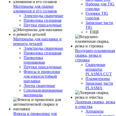
Наборы для TIG
Материалы для сварки
горелки
алюминия и его сплавов
Головки TIG
Электроды сварочные
горелок
Проволока сплошная
Запасные части
Прутки присадочные
TIG
+ ЕЩЕ
Материалы для наплавки и
ремонта деталей
Электроды сварочные
Воздушно-плазменная
Проволока сплошная
сварка, резка и
Проволока
строжка
порошковая
Сварочные
Прутки присадочные
аппараты
Флюсы и проволоки
PLASMA CUT
для износостойкой
Плазмотроны
наплавки
Запасные части
Ленты сварочные
PLASMA
Специализированные
материалы
Лазерная сварка, резка
и очистка
Аппараты
Флюсы и проволоки для
лазерной сварки