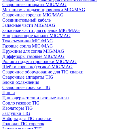
Сварочные аппараты MIG/MAG
Механизмы подачи проволоки MIG/MAG
Сварочные горелки MIG/MAG
Соединительный кабель
Запасные части MIG/MAG
Запасные части для горелок MIG/MAG
Направляющие каналы MIG/MAG
Токосъемники MIG/MAG
Газовые сопла MIG/MAG
Пружины для сопла MIG/MAG
Диффузоры газовые MIG/MAG
Ролики подачи проволоки MIG/MAG
Шейки горелок (гусаки) MIG/MAG
Сварочное оборудование для TIG сварки
Сварочные аппараты TIG
Блоки охлаждения
Сварочные горелки TIG
Цанги
Цангодержатели и газовые линзы
Сопло газовое TIG
Изоляторы TIG
Заглушки TIG
Наборы для TIG горелки
Головки TIG горелок
Запасные части TIG