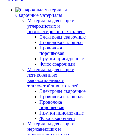
Сварочные материалы
Материалы для сварки
углеродистых и
низколегированных сталей
Электроды сварочные
Проволока сплошная
Проволока
порошковая
Прутки присадочные
Флюс сварочный
Материалы для сварки
легированных
высокопрочных и
теплоустойчивых сталей
Электроды сварочные
Проволока сплошная
Проволока
порошковая
Прутки присадочные
Флюс сварочный
Материалы для сварки
нержавеющих и
жаростойких сталей