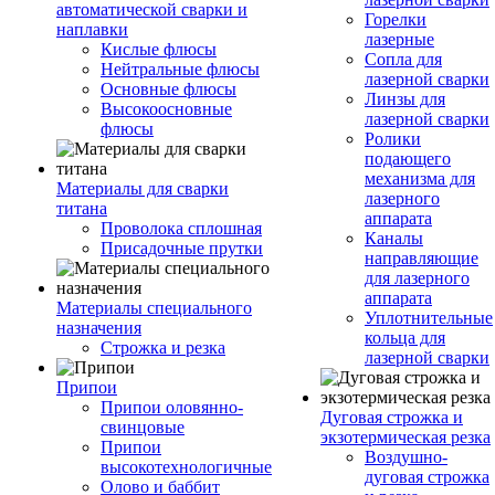
автоматической сварки и
Горелки
наплавки
лазерные
Кислые флюсы
Сопла для
Нейтральные флюсы
лазерной сварки
Основные флюсы
Линзы для
Высокоосновные
лазерной сварки
флюсы
Ролики
подающего
механизма для
Материалы для сварки
лазерного
титана
аппарата
Проволока сплошная
Каналы
Присадочные прутки
направляющие
для лазерного
аппарата
Материалы специального
Уплотнительные
назначения
кольца для
Строжка и резка
лазерной сварки
Припои
Припои оловянно-
Дуговая строжка и
свинцовые
экзотермическая резка
Припои
Воздушно-
высокотехнологичные
дуговая строжка
Олово и баббит