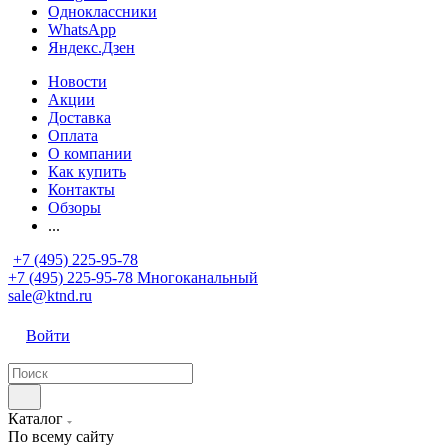
Одноклассники
WhatsApp
Яндекс.Дзен
Новости
Акции
Доставка
Оплата
О компании
Как купить
Контакты
Обзоры
...
+7 (495) 225-95-78
+7 (495) 225-95-78
Многоканальный
sale@ktnd.ru
Войти
Каталог
По всему сайту