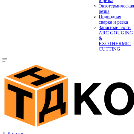
и резка
Экзотермическая
резка
Подводная
сварка и резка
Запасные части
ARC GOUGING
&
EXOTHERMIC
CUTTING
Каталог