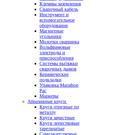
Клеммы заземления
Сварочный кабель
Инструмент и
вспомогательное
оборудование
Магнитные
угольники
Молотки сварщика
Вольфрамовые
электроды и
приспособления
Системы вытяжки
сварочных дымов
Керамические
подкладки
Упаковка Marathon
Pac
Маркеры
Абразивные круги
Круги отрезные по
металлу
Круги зачистные
Круги лепестковые
тарельчатые
Самозацепляемые