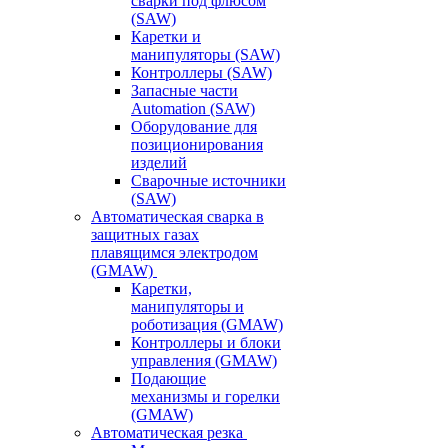
сварки под флюсом
(SAW)
Каретки и
манипуляторы (SAW)
Контроллеры (SAW)
Запасные части
Automation (SAW)
Оборудование для
позиционирования
изделий
Сварочные источники
(SAW)
Автоматическая сварка в
защитных газах
плавящимся электродом
(GMAW)
Каретки,
манипуляторы и
роботизация (GMAW)
Контроллеры и блоки
управления (GMAW)
Подающие
механизмы и горелки
(GMAW)
Автоматическая резка