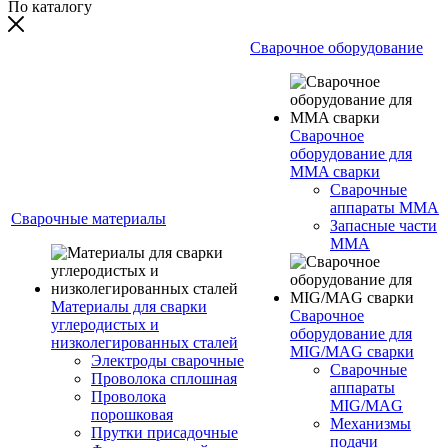
По каталогу
Сварочное оборудование
Сварочное
оборудование для
MMA сварки
Сварочные
аппараты MMA
Сварочные материалы
Запасные части
MMA
Материалы для сварки
Сварочное
углеродистых и
оборудование для
низколегированных сталей
MIG/MAG сварки
Электроды сварочные
Сварочные
Проволока сплошная
аппараты
Проволока
MIG/MAG
порошковая
Механизмы
Прутки присадочные
подачи