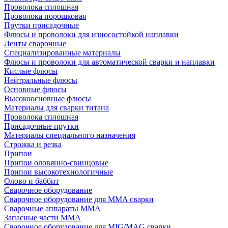
Проволока сплошная
Проволока порошковая
Прутки присадочные
Флюсы и проволоки для износостойкой наплавки
Ленты сварочные
Специализированные материалы
Флюсы и проволоки для автоматической сварки и наплавки
Кислые флюсы
Нейтральные флюсы
Основные флюсы
Высокоосновные флюсы
Материалы для сварки титана
Проволока сплошная
Присадочные прутки
Материалы специального назначения
Строжка и резка
Припои
Припои оловянно-свинцовые
Припои высокотехнологичные
Олово и баббит
Сварочное оборудование
Сварочное оборудование для MMA сварки
Сварочные аппараты MMA
Запасные части MMA
Сварочное оборудование для MIG/MAG сварки