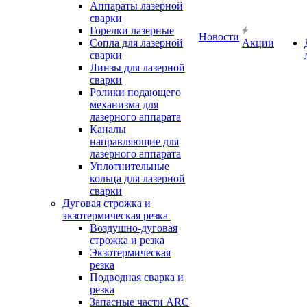
Аппараты лазерной
сварки
Горелки лазерные
Новости
Сопла для лазерной
Акции
сварки
Линзы для лазерной
сварки
Ролики подающего
механизма для
лазерного аппарата
Каналы
направляющие для
лазерного аппарата
Уплотнительные
кольца для лазерной
сварки
Дуговая строжка и
экзотермическая резка
Воздушно-дуговая
строжка и резка
Экзотермическая
резка
Подводная сварка и
резка
Запасные части ARC