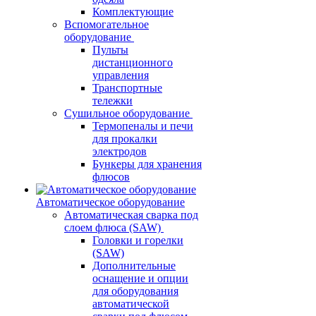
Комплектующие
Вспомогательное
оборудование
Пульты
дистанционного
управления
Транспортные
тележки
Сушильное оборудование
Термопеналы и печи
для прокалки
электродов
Бункеры для хранения
флюсов
Автоматическое оборудование
Автоматическая сварка под
слоем флюса (SAW)
Головки и горелки
(SAW)
Дополнительные
оснащение и опции
для оборудования
автоматической