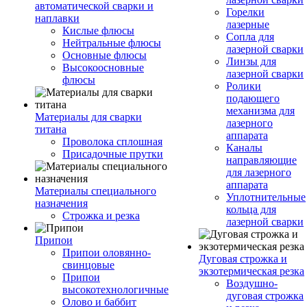
автоматической сварки и
Горелки
наплавки
лазерные
Кислые флюсы
Сопла для
Нейтральные флюсы
лазерной сварки
Основные флюсы
Линзы для
Высокоосновные
лазерной сварки
флюсы
Ролики
подающего
механизма для
Материалы для сварки
лазерного
титана
аппарата
Проволока сплошная
Каналы
Присадочные прутки
направляющие
для лазерного
аппарата
Материалы специального
Уплотнительные
назначения
кольца для
Строжка и резка
лазерной сварки
Припои
Припои оловянно-
Дуговая строжка и
свинцовые
экзотермическая резка
Припои
Воздушно-
высокотехнологичные
дуговая строжка
Олово и баббит