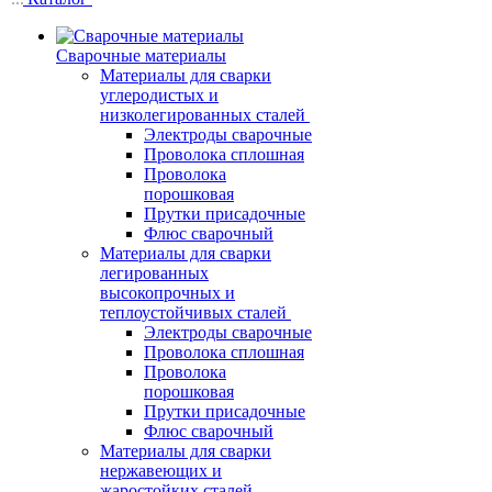
Сварочные материалы
Материалы для сварки
углеродистых и
низколегированных сталей
Электроды сварочные
Проволока сплошная
Проволока
порошковая
Прутки присадочные
Флюс сварочный
Материалы для сварки
легированных
высокопрочных и
теплоустойчивых сталей
Электроды сварочные
Проволока сплошная
Проволока
порошковая
Прутки присадочные
Флюс сварочный
Материалы для сварки
нержавеющих и
жаростойких сталей