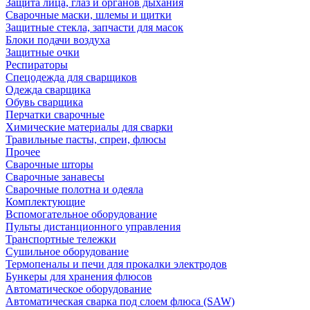
Защита лица, глаз и органов дыхания
Сварочные маски, шлемы и щитки
Защитные стекла, запчасти для масок
Блоки подачи воздуха
Защитные очки
Респираторы
Спецодежда для сварщиков
Одежда сварщика
Обувь сварщика
Перчатки сварочные
Химические материалы для сварки
Травильные пасты, спреи, флюсы
Прочее
Сварочные шторы
Сварочные занавесы
Сварочные полотна и одеяла
Комплектующие
Вспомогательное оборудование
Пульты дистанционного управления
Транспортные тележки
Сушильное оборудование
Термопеналы и печи для прокалки электродов
Бункеры для хранения флюсов
Автоматическое оборудование
Автоматическая сварка под слоем флюса (SAW)