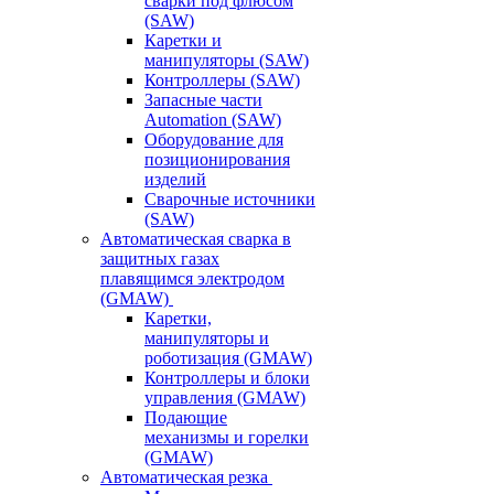
сварки под флюсом
(SAW)
Каретки и
манипуляторы (SAW)
Контроллеры (SAW)
Запасные части
Automation (SAW)
Оборудование для
позиционирования
изделий
Сварочные источники
(SAW)
Автоматическая сварка в
защитных газах
плавящимся электродом
(GMAW)
Каретки,
манипуляторы и
роботизация (GMAW)
Контроллеры и блоки
управления (GMAW)
Подающие
механизмы и горелки
(GMAW)
Автоматическая резка