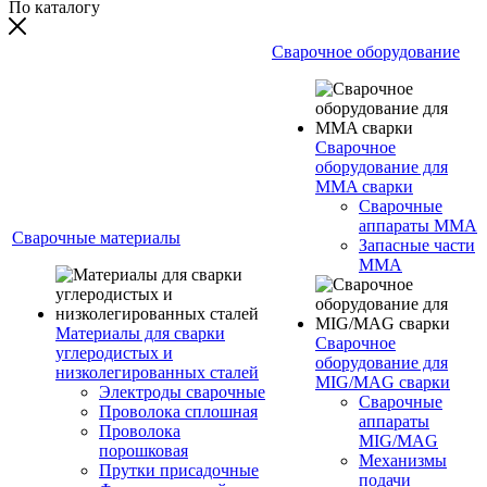
По каталогу
Сварочное оборудование
Сварочное
оборудование для
MMA сварки
Сварочные
аппараты MMA
Сварочные материалы
Запасные части
MMA
Материалы для сварки
Сварочное
углеродистых и
оборудование для
низколегированных сталей
MIG/MAG сварки
Электроды сварочные
Сварочные
Проволока сплошная
аппараты
Проволока
MIG/MAG
порошковая
Механизмы
Прутки присадочные
подачи