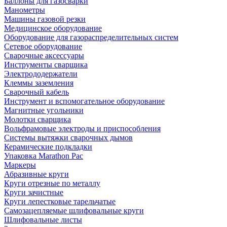
Баллоны для газосварки
Манометры
Машины газовой резки
Медицинское оборудование
Оборудование для газораспределительных систем
Сетевое оборудование
Сварочные аксессуары
Инструменты сварщика
Электрододержатели
Клеммы заземления
Сварочный кабель
Инструмент и вспомогательное оборудование
Магнитные угольники
Молотки сварщика
Вольфрамовые электроды и приспособления
Системы вытяжки сварочных дымов
Керамические подкладки
Упаковка Marathon Pac
Маркеры
Абразивные круги
Круги отрезные по металлу
Круги зачистные
Круги лепестковые тарельчатые
Самозацепляемые шлифовальные круги
Шлифовальные листы