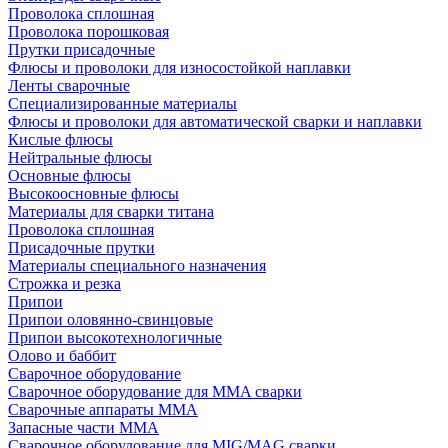
Проволока сплошная
Проволока порошковая
Прутки присадочные
Флюсы и проволоки для износостойкой наплавки
Ленты сварочные
Специализированные материалы
Флюсы и проволоки для автоматической сварки и наплавки
Кислые флюсы
Нейтральные флюсы
Основные флюсы
Высокоосновные флюсы
Материалы для сварки титана
Проволока сплошная
Присадочные прутки
Материалы специального назначения
Строжка и резка
Припои
Припои оловянно-свинцовые
Припои высокотехнологичные
Олово и баббит
Сварочное оборудование
Сварочное оборудование для MMA сварки
Сварочные аппараты MMA
Запасные части MMA
Сварочное оборудование для MIG/MAG сварки