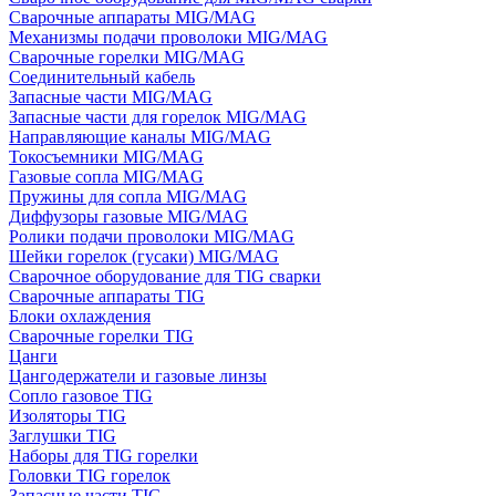
Сварочные аппараты MIG/MAG
Механизмы подачи проволоки MIG/MAG
Сварочные горелки MIG/MAG
Соединительный кабель
Запасные части MIG/MAG
Запасные части для горелок MIG/MAG
Направляющие каналы MIG/MAG
Токосъемники MIG/MAG
Газовые сопла MIG/MAG
Пружины для сопла MIG/MAG
Диффузоры газовые MIG/MAG
Ролики подачи проволоки MIG/MAG
Шейки горелок (гусаки) MIG/MAG
Сварочное оборудование для TIG сварки
Сварочные аппараты TIG
Блоки охлаждения
Сварочные горелки TIG
Цанги
Цангодержатели и газовые линзы
Сопло газовое TIG
Изоляторы TIG
Заглушки TIG
Наборы для TIG горелки
Головки TIG горелок
Запасные части TIG