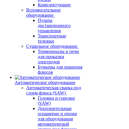
Комплектующие
Вспомогательное
оборудование
Пульты
дистанционного
управления
Транспортные
тележки
Сушильное оборудование
Термопеналы и печи
для прокалки
электродов
Бункеры для хранения
флюсов
Автоматическое оборудование
Автоматическая сварка под
слоем флюса (SAW)
Головки и горелки
(SAW)
Дополнительные
оснащение и опции
для оборудования
автоматической