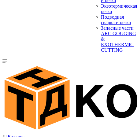
и резка
Экзотермическая
резка
Подводная
сварка и резка
Запасные части
ARC GOUGING
&
EXOTHERMIC
CUTTING
Каталог