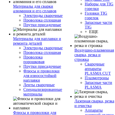
Наборы для TIG
Материалы для сварки
горелки
алюминия и его сплавов
Головки TIG
Электроды сварочные
горелок
Проволока сплошная
Запасные части
Прутки присадочные
TIG
+ ЕЩЕ
Материалы для наплавки и
ремонта деталей
Электроды сварочные
Воздушно-плазменная
Проволока сплошная
сварка, резка и
Проволока
строжка
порошковая
Сварочные
Прутки присадочные
аппараты
Флюсы и проволоки
PLASMA CUT
для износостойкой
Плазмотроны
наплавки
Запасные части
Ленты сварочные
PLASMA
Специализированные
материалы
Лазерная сварка, резка
и очистка
Аппараты
Флюсы и проволоки для
лазерной сварки