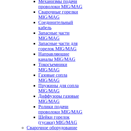
Механизмы подачи
проволоки MIG/MAG
Сварочные горелки
MIG/MAG
Соединительный
кабель
Запасные части
MIG/MAG
Запасные части для
горелок MIG/MAG
Направляющие
каналы MIG/MAG
Токосъемники
MIG/MAG
Газовые сопла
MIG/MAG
Пружины для сопла
MIG/MAG
Диффузоры газовые
MIG/MAG
Ролики подачи
проволоки MIG/MAG
Шейки горелок
(гусаки) MIG/MAG
Сварочное оборудование