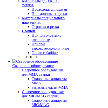
Материалы для сварки
титана
Проволока сплошная
Присадочные прутки
Материалы специального
назначения
Строжка и резка
Припои
Припои оловянно-
свинцовые
Припои
высокотехнологичные
Олово и баббит
+ ЕЩЕ 1
Сварочное оборудование
Сварочное оборудование
для MMA сварки
Сварочные аппараты
MMA
Запасные части MMA
Сварочное оборудование
для MIG/MAG сварки
Сварочные аппараты
MIG/MAG