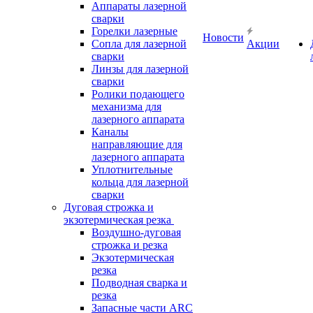
Аппараты лазерной
сварки
Горелки лазерные
Новости
Сопла для лазерной
Акции
сварки
Линзы для лазерной
сварки
Ролики подающего
механизма для
лазерного аппарата
Каналы
направляющие для
лазерного аппарата
Уплотнительные
кольца для лазерной
сварки
Дуговая строжка и
экзотермическая резка
Воздушно-дуговая
строжка и резка
Экзотермическая
резка
Подводная сварка и
резка
Запасные части ARC