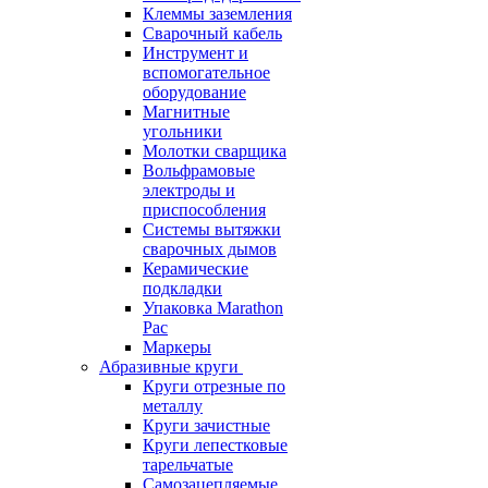
Клеммы заземления
Сварочный кабель
Инструмент и
вспомогательное
оборудование
Магнитные
угольники
Молотки сварщика
Вольфрамовые
электроды и
приспособления
Системы вытяжки
сварочных дымов
Керамические
подкладки
Упаковка Marathon
Pac
Маркеры
Абразивные круги
Круги отрезные по
металлу
Круги зачистные
Круги лепестковые
тарельчатые
Самозацепляемые