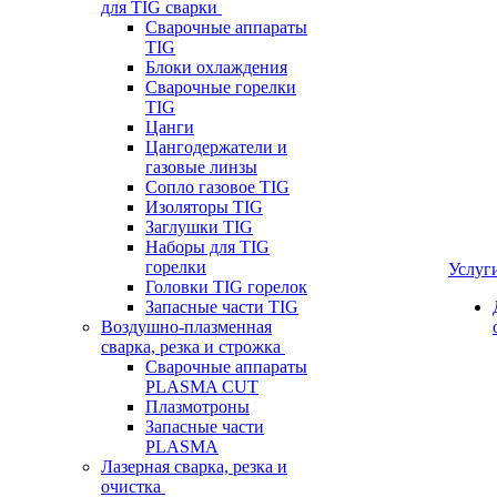
для TIG сварки
Сварочные аппараты
TIG
Блоки охлаждения
Сварочные горелки
TIG
Цанги
Цангодержатели и
газовые линзы
Сопло газовое TIG
Изоляторы TIG
Заглушки TIG
Наборы для TIG
горелки
Услуг
Головки TIG горелок
Запасные части TIG
Воздушно-плазменная
сварка, резка и строжка
Сварочные аппараты
PLASMA CUT
Плазмотроны
Запасные части
PLASMA
Лазерная сварка, резка и
очистка