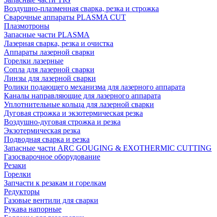
Воздушно-плазменная сварка, резка и строжка
Сварочные аппараты PLASMA CUT
Плазмотроны
Запасные части PLASMA
Лазерная сварка, резка и очистка
Аппараты лазерной сварки
Горелки лазерные
Сопла для лазерной сварки
Линзы для лазерной сварки
Ролики подающего механизма для лазерного аппарата
Каналы направляющие для лазерного аппарата
Уплотнительные кольца для лазерной сварки
Дуговая строжка и экзотермическая резка
Воздушно-дуговая строжка и резка
Экзотермическая резка
Подводная сварка и резка
Запасные части ARC GOUGING & EXOTHERMIC CUTTING
Газосварочное оборудование
Резаки
Горелки
Запчасти к резакам и горелкам
Редукторы
Газовые вентили для сварки
Рукава напорные