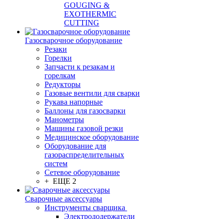
GOUGING &
EXOTHERMIC
CUTTING
Газосварочное оборудование
Резаки
Горелки
Запчасти к резакам и
горелкам
Редукторы
Газовые вентили для сварки
Рукава напорные
Баллоны для газосварки
Манометры
Машины газовой резки
Медицинское оборудование
Оборудование для
газораспределительных
систем
Сетевое оборудование
+ ЕЩЕ 2
Сварочные аксессуары
Инструменты сварщика
Электрододержатели