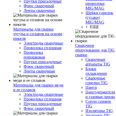
Прутки присадочные
проволоки
Флюс сварочный
MIG/MAG
Ленты сварочные
Шейки горелок
(гусаки)
MIG/MAG
+ ЕЩЕ
Материалы для сварки
чугуна и сплавов на основе
никеля
Электроды сварочные
Сварочное
Проволока сплошная
оборудование для TIG
Проволока
сварки
порошковая
Сварочные
Прутки присадочные
аппараты TIG
Флюс сварочный
Блоки
Ленты сварочные
охлаждения
Сварочные
горелки TIG
Материалы для сварки меди
Цанги
и ее сплавов
Цангодержатели
Электроды сварочные
и газовые линзы
Проволока сплошная
Сопло газовое
Прутки присадочные
TIG
Флюс сварочный
Изоляторы TIG
Заглушки TIG