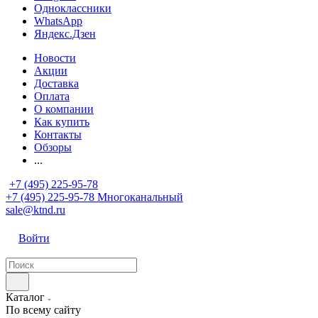
Одноклассники
WhatsApp
Яндекс.Дзен
Новости
Акции
Доставка
Оплата
О компании
Как купить
Контакты
Обзоры
...
+7 (495) 225-95-78
+7 (495) 225-95-78
Многоканальный
sale@ktnd.ru
Войти
Каталог
По всему сайту