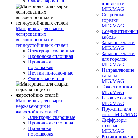
Флюс сварочный
проволоки
MIG/MAG
Сварочные
горелки
MIG/MAG
Материалы для сварки
Соединительны
легированных
кабель
высокопрочных и
Запасные части
теплоустойчивых сталей
MIG/MAG
Электроды сварочные
Запасные части
Проволока сплошная
для горелок
Проволока
MIG/MAG
порошковая
Направляющие
Прутки присадочные
каналы
Флюс сварочный
MIG/MAG
Токосъемники
MIG/MAG
Газовые сопла
Материалы для сварки
MIG/MAG
нержавеющих и
Пружины для
жаростойких сталей
сопла MIG/MAG
Электроды сварочные
Диффузоры
Проволока сплошная
газовые
Проволока
MIG/MAG
порошковая
Ролики подачи