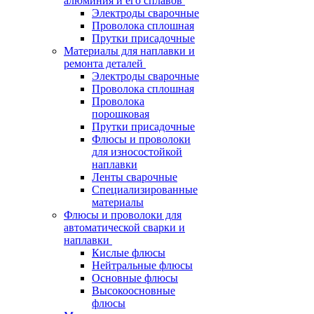
алюминия и его сплавов
Электроды сварочные
Проволока сплошная
Прутки присадочные
Материалы для наплавки и
ремонта деталей
Электроды сварочные
Проволока сплошная
Проволока
порошковая
Прутки присадочные
Флюсы и проволоки
для износостойкой
наплавки
Ленты сварочные
Специализированные
материалы
Флюсы и проволоки для
автоматической сварки и
наплавки
Кислые флюсы
Нейтральные флюсы
Основные флюсы
Высокоосновные
флюсы