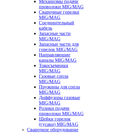
Механизмы подачи
проволоки MIG/MAG
Сварочные горелки
MIG/MAG
Соединительный
кабель
Запасные части
MIG/MAG
Запасные части для
горелок MIG/MAG
Направляющие
каналы MIG/MAG
Токосъемники
MIG/MAG
Газовые сопла
MIG/MAG
Пружины для сопла
MIG/MAG
Диффузоры газовые
MIG/MAG
Ролики подачи
проволоки MIG/MAG
Шейки горелок
(гусаки) MIG/MAG
Сварочное оборудование