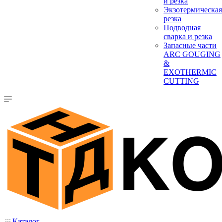
и резка
Экзотермическая
резка
Подводная
сварка и резка
Запасные части
ARC GOUGING
&
EXOTHERMIC
CUTTING
Каталог