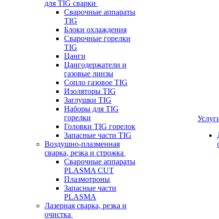
для TIG сварки
Сварочные аппараты
TIG
Блоки охлаждения
Сварочные горелки
TIG
Цанги
Цангодержатели и
газовые линзы
Сопло газовое TIG
Изоляторы TIG
Заглушки TIG
Наборы для TIG
горелки
Услуг
Головки TIG горелок
Запасные части TIG
Воздушно-плазменная
сварка, резка и строжка
Сварочные аппараты
PLASMA CUT
Плазмотроны
Запасные части
PLASMA
Лазерная сварка, резка и
очистка