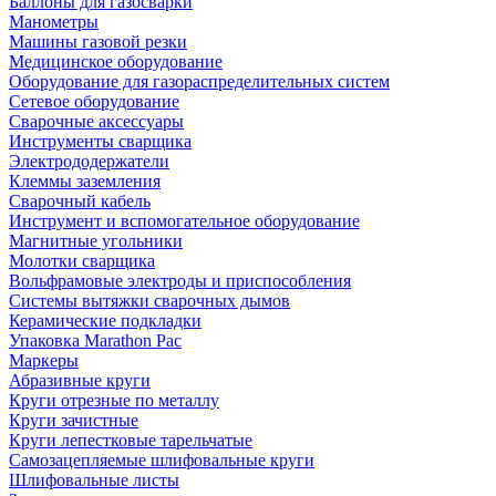
Баллоны для газосварки
Манометры
Машины газовой резки
Медицинское оборудование
Оборудование для газораспределительных систем
Сетевое оборудование
Сварочные аксессуары
Инструменты сварщика
Электрододержатели
Клеммы заземления
Сварочный кабель
Инструмент и вспомогательное оборудование
Магнитные угольники
Молотки сварщика
Вольфрамовые электроды и приспособления
Системы вытяжки сварочных дымов
Керамические подкладки
Упаковка Marathon Pac
Маркеры
Абразивные круги
Круги отрезные по металлу
Круги зачистные
Круги лепестковые тарельчатые
Самозацепляемые шлифовальные круги
Шлифовальные листы