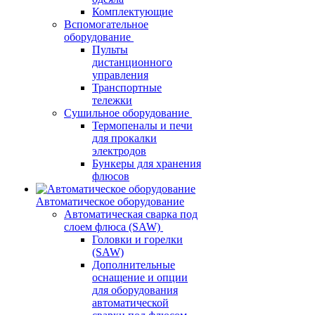
Комплектующие
Вспомогательное
оборудование
Пульты
дистанционного
управления
Транспортные
тележки
Сушильное оборудование
Термопеналы и печи
для прокалки
электродов
Бункеры для хранения
флюсов
Автоматическое оборудование
Автоматическая сварка под
слоем флюса (SAW)
Головки и горелки
(SAW)
Дополнительные
оснащение и опции
для оборудования
автоматической