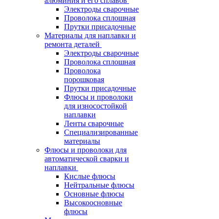
алюминия и его сплавов
Электроды сварочные
Проволока сплошная
Прутки присадочные
Материалы для наплавки и
ремонта деталей
Электроды сварочные
Проволока сплошная
Проволока
порошковая
Прутки присадочные
Флюсы и проволоки
для износостойкой
наплавки
Ленты сварочные
Специализированные
материалы
Флюсы и проволоки для
автоматической сварки и
наплавки
Кислые флюсы
Нейтральные флюсы
Основные флюсы
Высокоосновные
флюсы