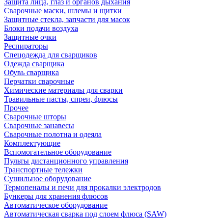
Защита лица, глаз и органов дыхания
Сварочные маски, шлемы и щитки
Защитные стекла, запчасти для масок
Блоки подачи воздуха
Защитные очки
Респираторы
Спецодежда для сварщиков
Одежда сварщика
Обувь сварщика
Перчатки сварочные
Химические материалы для сварки
Травильные пасты, спреи, флюсы
Прочее
Сварочные шторы
Сварочные занавесы
Сварочные полотна и одеяла
Комплектующие
Вспомогательное оборудование
Пульты дистанционного управления
Транспортные тележки
Сушильное оборудование
Термопеналы и печи для прокалки электродов
Бункеры для хранения флюсов
Автоматическое оборудование
Автоматическая сварка под слоем флюса (SAW)