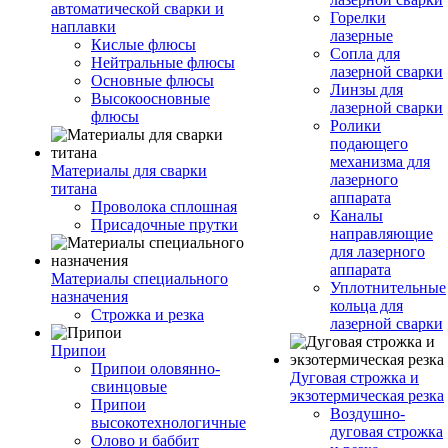
автоматической сварки и
Горелки
наплавки
лазерные
Кислые флюсы
Сопла для
Нейтральные флюсы
лазерной сварки
Основные флюсы
Линзы для
Высокоосновные
лазерной сварки
флюсы
Ролики
подающего
механизма для
Материалы для сварки
лазерного
титана
аппарата
Проволока сплошная
Каналы
Присадочные прутки
направляющие
для лазерного
аппарата
Материалы специального
Уплотнительные
назначения
кольца для
Строжка и резка
лазерной сварки
Припои
Припои оловянно-
Дуговая строжка и
свинцовые
экзотермическая резка
Припои
Воздушно-
высокотехнологичные
дуговая строжка
Олово и баббит