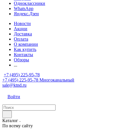
Одноклассники
WhatsApp
Яндекс.Дзен
Новости
Акции
Доставка
Оплата
О компании
Как купить
Контакты
Обзоры
...
+7 (495) 225-95-78
+7 (495) 225-95-78
Многоканальный
sale@ktnd.ru
Войти
Каталог
По всему сайту