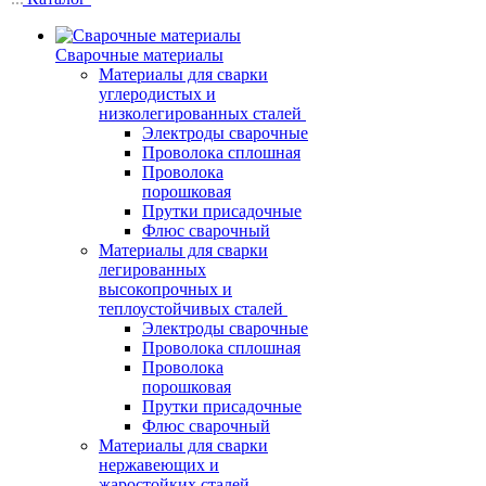
Сварочные материалы
Материалы для сварки
углеродистых и
низколегированных сталей
Электроды сварочные
Проволока сплошная
Проволока
порошковая
Прутки присадочные
Флюс сварочный
Материалы для сварки
легированных
высокопрочных и
теплоустойчивых сталей
Электроды сварочные
Проволока сплошная
Проволока
порошковая
Прутки присадочные
Флюс сварочный
Материалы для сварки
нержавеющих и
жаростойких сталей