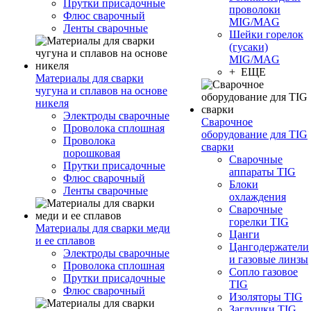
Прутки присадочные
проволоки
Флюс сварочный
MIG/MAG
Ленты сварочные
Шейки горелок
(гусаки)
MIG/MAG
+ ЕЩЕ
Материалы для сварки
чугуна и сплавов на основе
никеля
Электроды сварочные
Сварочное
Проволока сплошная
оборудование для TIG
Проволока
сварки
порошковая
Сварочные
Прутки присадочные
аппараты TIG
Флюс сварочный
Блоки
Ленты сварочные
охлаждения
Сварочные
горелки TIG
Материалы для сварки меди
Цанги
и ее сплавов
Цангодержатели
Электроды сварочные
и газовые линзы
Проволока сплошная
Сопло газовое
Прутки присадочные
TIG
Флюс сварочный
Изоляторы TIG
Заглушки TIG