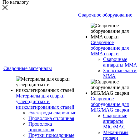
По каталогу
Сварочное оборудование
Сварочное
оборудование для
MMA сварки
Сварочные
аппараты MMA
Сварочные материалы
Запасные части
MMA
Материалы для сварки
Сварочное
углеродистых и
оборудование для
низколегированных сталей
MIG/MAG сварки
Электроды сварочные
Сварочные
Проволока сплошная
аппараты
Проволока
MIG/MAG
порошковая
Механизмы
Прутки присадочные
подачи