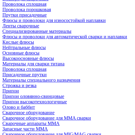
Проволока сплошная
Проволока порошковая
Прутки присадочные
Флюсы и проволоки для износостойкой наплавки
Ленты сварочные
Специализированные материалы
Флюсы и проволоки для автоматической сварки и наплавки
Кислые флюсы
Нейтральные флюсы
Основные флюсы
Высокоосновные флюсы
Материалы для сварки титана
Проволока сплошная
Присадочные прутки
Материалы специального назначения
Строжка и резка
Припои
Припои оловянно-свинцовые
Припои высокотехнологичные
Олово и баббит
Сварочное оборудование
Сварочное оборудование для MMA сварки
Сварочные аппараты MMA
Запасные части MMA
Сварочное оборудование для MIG/MAG сварки