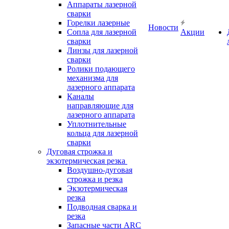
Аппараты лазерной
сварки
Горелки лазерные
Новости
Сопла для лазерной
Акции
сварки
Линзы для лазерной
сварки
Ролики подающего
механизма для
лазерного аппарата
Каналы
направляющие для
лазерного аппарата
Уплотнительные
кольца для лазерной
сварки
Дуговая строжка и
экзотермическая резка
Воздушно-дуговая
строжка и резка
Экзотермическая
резка
Подводная сварка и
резка
Запасные части ARC