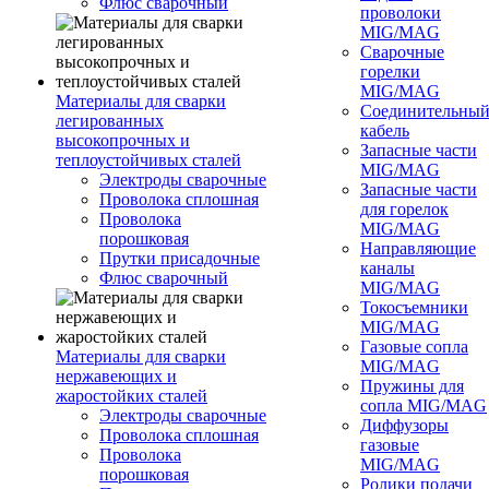
Флюс сварочный
проволоки
MIG/MAG
Сварочные
горелки
MIG/MAG
Материалы для сварки
Соединительны
легированных
кабель
высокопрочных и
Запасные части
теплоустойчивых сталей
MIG/MAG
Электроды сварочные
Запасные части
Проволока сплошная
для горелок
Проволока
MIG/MAG
порошковая
Направляющие
Прутки присадочные
каналы
Флюс сварочный
MIG/MAG
Токосъемники
MIG/MAG
Газовые сопла
Материалы для сварки
MIG/MAG
нержавеющих и
Пружины для
жаростойких сталей
сопла MIG/MAG
Электроды сварочные
Диффузоры
Проволока сплошная
газовые
Проволока
MIG/MAG
порошковая
Ролики подачи