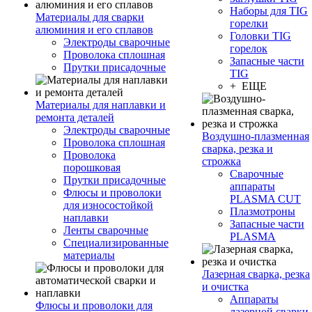
Наборы для TIG
Материалы для сварки
горелки
алюминия и его сплавов
Головки TIG
Электроды сварочные
горелок
Проволока сплошная
Запасные части
Прутки присадочные
TIG
+ ЕЩЕ
Материалы для наплавки и
ремонта деталей
Электроды сварочные
Воздушно-плазменная
Проволока сплошная
сварка, резка и
Проволока
строжка
порошковая
Сварочные
Прутки присадочные
аппараты
Флюсы и проволоки
PLASMA CUT
для износостойкой
Плазмотроны
наплавки
Запасные части
Ленты сварочные
PLASMA
Специализированные
материалы
Лазерная сварка, резка
и очистка
Аппараты
Флюсы и проволоки для
лазерной сварки