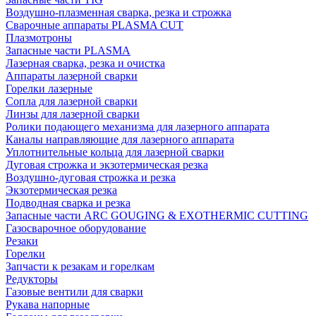
Воздушно-плазменная сварка, резка и строжка
Сварочные аппараты PLASMA CUT
Плазмотроны
Запасные части PLASMA
Лазерная сварка, резка и очистка
Аппараты лазерной сварки
Горелки лазерные
Сопла для лазерной сварки
Линзы для лазерной сварки
Ролики подающего механизма для лазерного аппарата
Каналы направляющие для лазерного аппарата
Уплотнительные кольца для лазерной сварки
Дуговая строжка и экзотермическая резка
Воздушно-дуговая строжка и резка
Экзотермическая резка
Подводная сварка и резка
Запасные части ARC GOUGING & EXOTHERMIC CUTTING
Газосварочное оборудование
Резаки
Горелки
Запчасти к резакам и горелкам
Редукторы
Газовые вентили для сварки
Рукава напорные