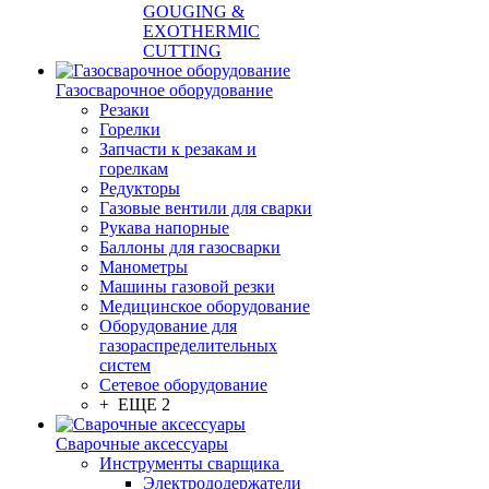
GOUGING &
EXOTHERMIC
CUTTING
Газосварочное оборудование
Резаки
Горелки
Запчасти к резакам и
горелкам
Редукторы
Газовые вентили для сварки
Рукава напорные
Баллоны для газосварки
Манометры
Машины газовой резки
Медицинское оборудование
Оборудование для
газораспределительных
систем
Сетевое оборудование
+ ЕЩЕ 2
Сварочные аксессуары
Инструменты сварщика
Электрододержатели