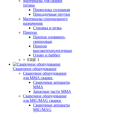
Материалы для сварки
титана
Проволока сплошная
Присадочные прутки
Материалы специального
назначения
Строжка и резка
Припои
Припои оловянно-
свинцовые
Припои
высокотехнологичные
Олово и баббит
+ ЕЩЕ 1
Сварочное оборудование
Сварочное оборудование
для MMA сварки
Сварочные аппараты
MMA
Запасные части MMA
Сварочное оборудование
для MIG/MAG сварки
Сварочные аппараты
MIG/MAG