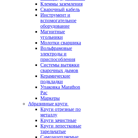
Клеммы заземления
Сварочный кабель
Инструмент и
вспомогательное
оборудование
Магнитные
угольники
Молотки сварщика
Вольфрамовые
электроды и
приспособления
Системы вытяжки
сварочных дымов
Керамические
подкладки
Упаковка Marathon
Pac
Маркеры
Абразивные круги
Круги отрезные по
металлу
Круги зачистные
Круги лепестковые
тарельчатые
Самозацепляемые