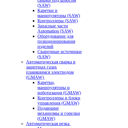
сварки под флюсом
(SAW)
Каретки и
манипуляторы (SAW)
Контроллеры (SAW)
Запасные части
Automation (SAW)
Оборудование для
позиционирования
изделий
Сварочные источники
(SAW)
Автоматическая сварка в
защитных газах
плавящимся электродом
(GMAW)
Каретки,
манипуляторы и
роботизация (GMAW)
Контроллеры и блоки
управления (GMAW)
Подающие
механизмы и горелки
(GMAW)
Автоматическая резка