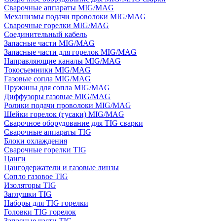
Сварочные аппараты MIG/MAG
Механизмы подачи проволоки MIG/MAG
Сварочные горелки MIG/MAG
Соединительный кабель
Запасные части MIG/MAG
Запасные части для горелок MIG/MAG
Направляющие каналы MIG/MAG
Токосъемники MIG/MAG
Газовые сопла MIG/MAG
Пружины для сопла MIG/MAG
Диффузоры газовые MIG/MAG
Ролики подачи проволоки MIG/MAG
Шейки горелок (гусаки) MIG/MAG
Сварочное оборудование для TIG сварки
Сварочные аппараты TIG
Блоки охлаждения
Сварочные горелки TIG
Цанги
Цангодержатели и газовые линзы
Сопло газовое TIG
Изоляторы TIG
Заглушки TIG
Наборы для TIG горелки
Головки TIG горелок
Запасные части TIG