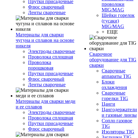
Прутки присадочные
проволоки
Флюс сварочный
MIG/MAG
Ленты сварочные
Шейки горелок
(гусаки)
MIG/MAG
+ ЕЩЕ
Материалы для сварки
чугуна и сплавов на основе
никеля
Электроды сварочные
Сварочное
Проволока сплошная
оборудование для TIG
Проволока
сварки
порошковая
Сварочные
Прутки присадочные
аппараты TIG
Флюс сварочный
Блоки
Ленты сварочные
охлаждения
Сварочные
горелки TIG
Материалы для сварки меди
Цанги
и ее сплавов
Цангодержатели
Электроды сварочные
и газовые линзы
Проволока сплошная
Сопло газовое
Прутки присадочные
TIG
Флюс сварочный
Изоляторы TIG
Заглушки TIG