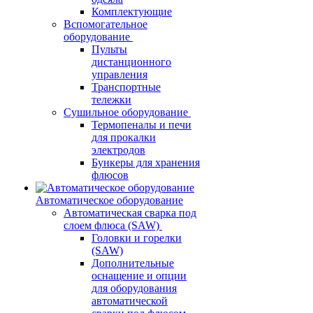
Комплектующие
Вспомогательное
оборудование
Пульты
дистанционного
управления
Транспортные
тележки
Сушильное оборудование
Термопеналы и печи
для прокалки
электродов
Бункеры для хранения
флюсов
Автоматическое оборудование
Автоматическая сварка под
слоем флюса (SAW)
Головки и горелки
(SAW)
Дополнительные
оснащение и опции
для оборудования
автоматической