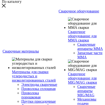
По каталогу
Сварочное оборудование
Сварочное
оборудование для
MMA сварки
Сварочные
аппараты MMA
Сварочные материалы
Запасные части
MMA
Материалы для сварки
Сварочное
углеродистых и
оборудование для
низколегированных сталей
MIG/MAG сварки
Электроды сварочные
Сварочные
Проволока сплошная
аппараты
Проволока
MIG/MAG
порошковая
Механизмы
Прутки присадочные
подачи