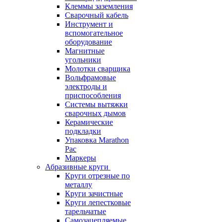
Клеммы заземления
Сварочный кабель
Инструмент и
вспомогательное
оборудование
Магнитные
угольники
Молотки сварщика
Вольфрамовые
электроды и
приспособления
Системы вытяжки
сварочных дымов
Керамические
подкладки
Упаковка Marathon
Pac
Маркеры
Абразивные круги
Круги отрезные по
металлу
Круги зачистные
Круги лепестковые
тарельчатые
Самозацепляемые