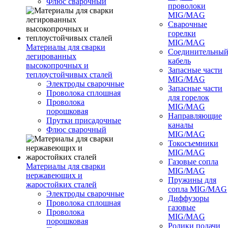
Флюс сварочный
проволоки
MIG/MAG
Сварочные
горелки
MIG/MAG
Материалы для сварки
Соединительны
легированных
кабель
высокопрочных и
Запасные части
теплоустойчивых сталей
MIG/MAG
Электроды сварочные
Запасные части
Проволока сплошная
для горелок
Проволока
MIG/MAG
порошковая
Направляющие
Прутки присадочные
каналы
Флюс сварочный
MIG/MAG
Токосъемники
MIG/MAG
Газовые сопла
Материалы для сварки
MIG/MAG
нержавеющих и
Пружины для
жаростойких сталей
сопла MIG/MAG
Электроды сварочные
Диффузоры
Проволока сплошная
газовые
Проволока
MIG/MAG
порошковая
Ролики подачи