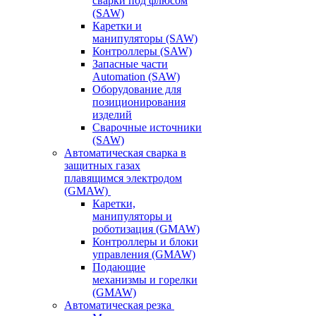
сварки под флюсом
(SAW)
Каретки и
манипуляторы (SAW)
Контроллеры (SAW)
Запасные части
Automation (SAW)
Оборудование для
позиционирования
изделий
Сварочные источники
(SAW)
Автоматическая сварка в
защитных газах
плавящимся электродом
(GMAW)
Каретки,
манипуляторы и
роботизация (GMAW)
Контроллеры и блоки
управления (GMAW)
Подающие
механизмы и горелки
(GMAW)
Автоматическая резка