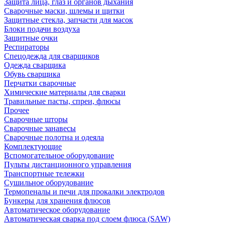
Защита лица, глаз и органов дыхания
Сварочные маски, шлемы и щитки
Защитные стекла, запчасти для масок
Блоки подачи воздуха
Защитные очки
Респираторы
Спецодежда для сварщиков
Одежда сварщика
Обувь сварщика
Перчатки сварочные
Химические материалы для сварки
Травильные пасты, спреи, флюсы
Прочее
Сварочные шторы
Сварочные занавесы
Сварочные полотна и одеяла
Комплектующие
Вспомогательное оборудование
Пульты дистанционного управления
Транспортные тележки
Сушильное оборудование
Термопеналы и печи для прокалки электродов
Бункеры для хранения флюсов
Автоматическое оборудование
Автоматическая сварка под слоем флюса (SAW)