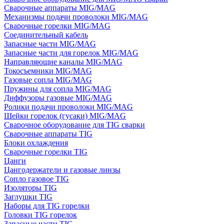
Сварочные аппараты MIG/MAG
Механизмы подачи проволоки MIG/MAG
Сварочные горелки MIG/MAG
Соединительный кабель
Запасные части MIG/MAG
Запасные части для горелок MIG/MAG
Направляющие каналы MIG/MAG
Токосъемники MIG/MAG
Газовые сопла MIG/MAG
Пружины для сопла MIG/MAG
Диффузоры газовые MIG/MAG
Ролики подачи проволоки MIG/MAG
Шейки горелок (гусаки) MIG/MAG
Сварочное оборудование для TIG сварки
Сварочные аппараты TIG
Блоки охлаждения
Сварочные горелки TIG
Цанги
Цангодержатели и газовые линзы
Сопло газовое TIG
Изоляторы TIG
Заглушки TIG
Наборы для TIG горелки
Головки TIG горелок
Запасные части TIG