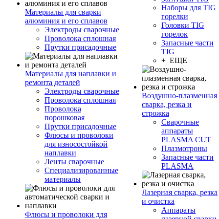
Наборы для TIG
Материалы для сварки
горелки
алюминия и его сплавов
Головки TIG
Электроды сварочные
горелок
Проволока сплошная
Запасные части
Прутки присадочные
TIG
+ ЕЩЕ
Материалы для наплавки и
ремонта деталей
Электроды сварочные
Воздушно-плазменная
Проволока сплошная
сварка, резка и
Проволока
строжка
порошковая
Сварочные
Прутки присадочные
аппараты
Флюсы и проволоки
PLASMA CUT
для износостойкой
Плазмотроны
наплавки
Запасные части
Ленты сварочные
PLASMA
Специализированные
материалы
Лазерная сварка, резка
и очистка
Аппараты
Флюсы и проволоки для
лазерной сварки