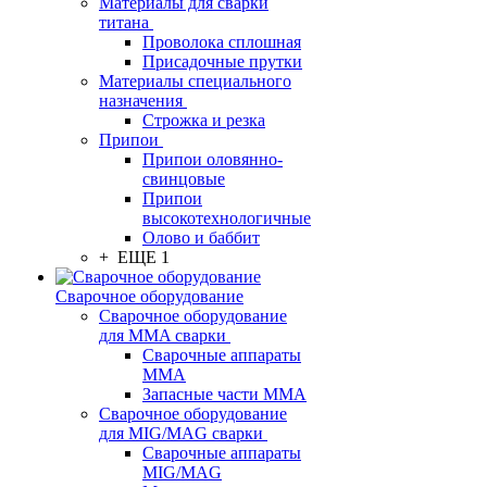
Материалы для сварки
титана
Проволока сплошная
Присадочные прутки
Материалы специального
назначения
Строжка и резка
Припои
Припои оловянно-
свинцовые
Припои
высокотехнологичные
Олово и баббит
+ ЕЩЕ 1
Сварочное оборудование
Сварочное оборудование
для MMA сварки
Сварочные аппараты
MMA
Запасные части MMA
Сварочное оборудование
для MIG/MAG сварки
Сварочные аппараты
MIG/MAG