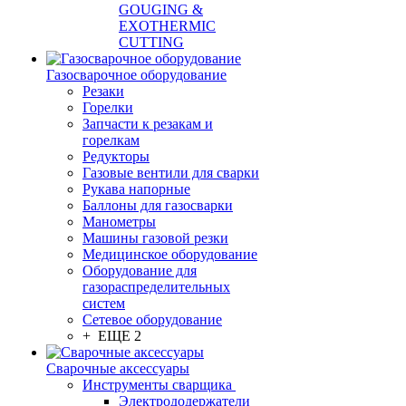
GOUGING &
EXOTHERMIC
CUTTING
Газосварочное оборудование
Резаки
Горелки
Запчасти к резакам и
горелкам
Редукторы
Газовые вентили для сварки
Рукава напорные
Баллоны для газосварки
Манометры
Машины газовой резки
Медицинское оборудование
Оборудование для
газораспределительных
систем
Сетевое оборудование
+ ЕЩЕ 2
Сварочные аксессуары
Инструменты сварщика
Электрододержатели