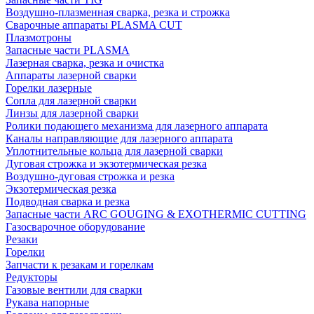
Воздушно-плазменная сварка, резка и строжка
Сварочные аппараты PLASMA CUT
Плазмотроны
Запасные части PLASMA
Лазерная сварка, резка и очистка
Аппараты лазерной сварки
Горелки лазерные
Сопла для лазерной сварки
Линзы для лазерной сварки
Ролики подающего механизма для лазерного аппарата
Каналы направляющие для лазерного аппарата
Уплотнительные кольца для лазерной сварки
Дуговая строжка и экзотермическая резка
Воздушно-дуговая строжка и резка
Экзотермическая резка
Подводная сварка и резка
Запасные части ARC GOUGING & EXOTHERMIC CUTTING
Газосварочное оборудование
Резаки
Горелки
Запчасти к резакам и горелкам
Редукторы
Газовые вентили для сварки
Рукава напорные