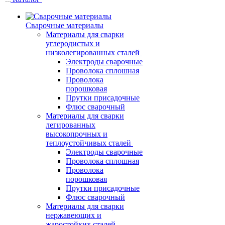
Сварочные материалы
Материалы для сварки
углеродистых и
низколегированных сталей
Электроды сварочные
Проволока сплошная
Проволока
порошковая
Прутки присадочные
Флюс сварочный
Материалы для сварки
легированных
высокопрочных и
теплоустойчивых сталей
Электроды сварочные
Проволока сплошная
Проволока
порошковая
Прутки присадочные
Флюс сварочный
Материалы для сварки
нержавеющих и
жаростойких сталей