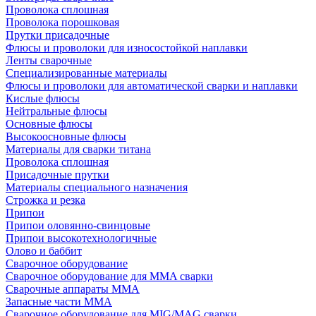
Проволока сплошная
Проволока порошковая
Прутки присадочные
Флюсы и проволоки для износостойкой наплавки
Ленты сварочные
Специализированные материалы
Флюсы и проволоки для автоматической сварки и наплавки
Кислые флюсы
Нейтральные флюсы
Основные флюсы
Высокоосновные флюсы
Материалы для сварки титана
Проволока сплошная
Присадочные прутки
Материалы специального назначения
Строжка и резка
Припои
Припои оловянно-свинцовые
Припои высокотехнологичные
Олово и баббит
Сварочное оборудование
Сварочное оборудование для MMA сварки
Сварочные аппараты MMA
Запасные части MMA
Сварочное оборудование для MIG/MAG сварки