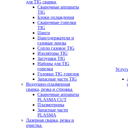
для TIG сварки
Сварочные аппараты
TIG
Блоки охлаждения
Сварочные горелки
TIG
Цанги
Цангодержатели и
газовые линзы
Сопло газовое TIG
Изоляторы TIG
Заглушки TIG
Наборы для TIG
горелки
Услуг
Головки TIG горелок
Запасные части TIG
Воздушно-плазменная
сварка, резка и строжка
Сварочные аппараты
PLASMA CUT
Плазмотроны
Запасные части
PLASMA
Лазерная сварка, резка и
очистка