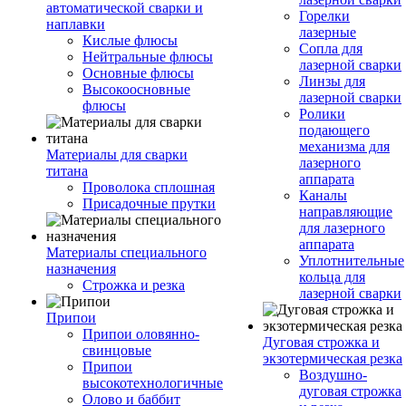
автоматической сварки и
Горелки
наплавки
лазерные
Кислые флюсы
Сопла для
Нейтральные флюсы
лазерной сварки
Основные флюсы
Линзы для
Высокоосновные
лазерной сварки
флюсы
Ролики
подающего
механизма для
Материалы для сварки
лазерного
титана
аппарата
Проволока сплошная
Каналы
Присадочные прутки
направляющие
для лазерного
аппарата
Материалы специального
Уплотнительные
назначения
кольца для
Строжка и резка
лазерной сварки
Припои
Припои оловянно-
Дуговая строжка и
свинцовые
экзотермическая резка
Припои
Воздушно-
высокотехнологичные
дуговая строжка
Олово и баббит