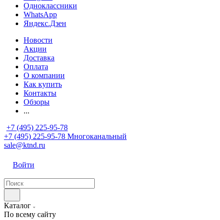
Одноклассники
WhatsApp
Яндекс.Дзен
Новости
Акции
Доставка
Оплата
О компании
Как купить
Контакты
Обзоры
...
+7 (495) 225-95-78
+7 (495) 225-95-78
Многоканальный
sale@ktnd.ru
Войти
Каталог
По всему сайту