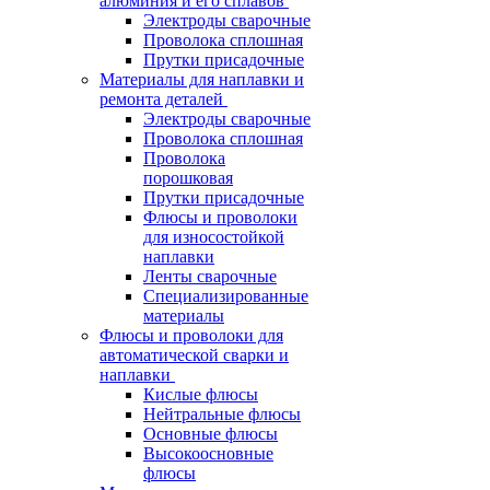
алюминия и его сплавов
Электроды сварочные
Проволока сплошная
Прутки присадочные
Материалы для наплавки и
ремонта деталей
Электроды сварочные
Проволока сплошная
Проволока
порошковая
Прутки присадочные
Флюсы и проволоки
для износостойкой
наплавки
Ленты сварочные
Специализированные
материалы
Флюсы и проволоки для
автоматической сварки и
наплавки
Кислые флюсы
Нейтральные флюсы
Основные флюсы
Высокоосновные
флюсы