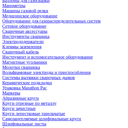
Баллоны для газосварки
Манометры
Машины газовой резки
Медицинское оборудование
Оборудование для газораспределительных систем
Сетевое оборудование
Сварочные аксессуары
Инструменты сварщика
Электрододержатели
Клеммы заземления
Сварочный кабель
Инструмент и вспомогательное оборудование
Магнитные угольники
Молотки сварщика
Вольфрамовые электроды и приспособления
Системы вытяжки сварочных дымов
Керамические подкладки
Упаковка Marathon Pac
Маркеры
Абразивные круги
Круги отрезные по металлу
Круги зачистные
Круги лепестковые тарельчатые
Самозацепляемые шлифовальные круги
Шлифовальные листы