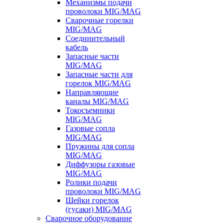
Механизмы подачи
проволоки MIG/MAG
Сварочные горелки
MIG/MAG
Соединительный
кабель
Запасные части
MIG/MAG
Запасные части для
горелок MIG/MAG
Направляющие
каналы MIG/MAG
Токосъемники
MIG/MAG
Газовые сопла
MIG/MAG
Пружины для сопла
MIG/MAG
Диффузоры газовые
MIG/MAG
Ролики подачи
проволоки MIG/MAG
Шейки горелок
(гусаки) MIG/MAG
Сварочное оборудование