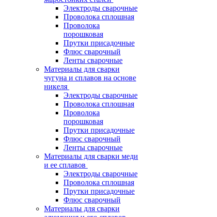
Электроды сварочные
Проволока сплошная
Проволока
порошковая
Прутки присадочные
Флюс сварочный
Ленты сварочные
Материалы для сварки
чугуна и сплавов на основе
никеля
Электроды сварочные
Проволока сплошная
Проволока
порошковая
Прутки присадочные
Флюс сварочный
Ленты сварочные
Материалы для сварки меди
и ее сплавов
Электроды сварочные
Проволока сплошная
Прутки присадочные
Флюс сварочный
Материалы для сварки