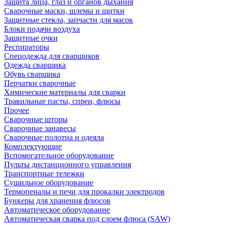
Защита лица, глаз и органов дыхания
Сварочные маски, шлемы и щитки
Защитные стекла, запчасти для масок
Блоки подачи воздуха
Защитные очки
Респираторы
Спецодежда для сварщиков
Одежда сварщика
Обувь сварщика
Перчатки сварочные
Химические материалы для сварки
Травильные пасты, спреи, флюсы
Прочее
Сварочные шторы
Сварочные занавесы
Сварочные полотна и одеяла
Комплектующие
Вспомогательное оборудование
Пульты дистанционного управления
Транспортные тележки
Сушильное оборудование
Термопеналы и печи для прокалки электродов
Бункеры для хранения флюсов
Автоматическое оборудование
Автоматическая сварка под слоем флюса (SAW)