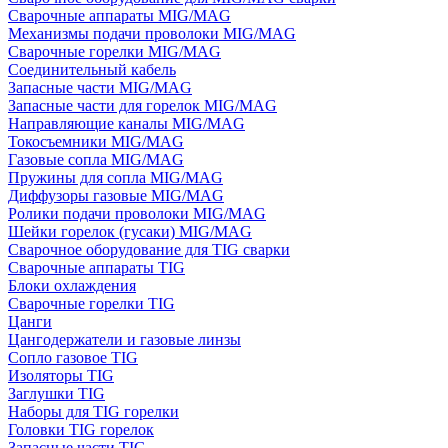
Сварочные аппараты MIG/MAG
Механизмы подачи проволоки MIG/MAG
Сварочные горелки MIG/MAG
Соединительный кабель
Запасные части MIG/MAG
Запасные части для горелок MIG/MAG
Направляющие каналы MIG/MAG
Токосъемники MIG/MAG
Газовые сопла MIG/MAG
Пружины для сопла MIG/MAG
Диффузоры газовые MIG/MAG
Ролики подачи проволоки MIG/MAG
Шейки горелок (гусаки) MIG/MAG
Сварочное оборудование для TIG сварки
Сварочные аппараты TIG
Блоки охлаждения
Сварочные горелки TIG
Цанги
Цангодержатели и газовые линзы
Сопло газовое TIG
Изоляторы TIG
Заглушки TIG
Наборы для TIG горелки
Головки TIG горелок
Запасные части TIG