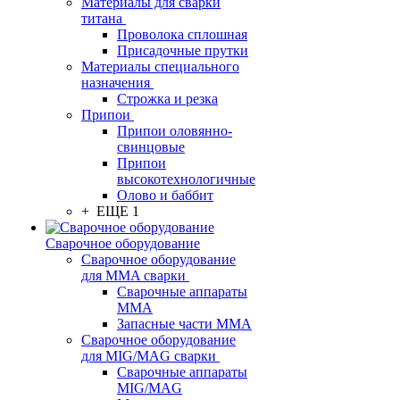
Материалы для сварки
титана
Проволока сплошная
Присадочные прутки
Материалы специального
назначения
Строжка и резка
Припои
Припои оловянно-
свинцовые
Припои
высокотехнологичные
Олово и баббит
+ ЕЩЕ 1
Сварочное оборудование
Сварочное оборудование
для MMA сварки
Сварочные аппараты
MMA
Запасные части MMA
Сварочное оборудование
для MIG/MAG сварки
Сварочные аппараты
MIG/MAG