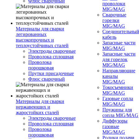
Флюс сварочный
проволоки
MIG/MAG
Сварочные
горелки
MIG/MAG
Материалы для сварки
Соединительны
легированных
кабель
высокопрочных и
Запасные части
теплоустойчивых сталей
MIG/MAG
Электроды сварочные
Запасные части
Проволока сплошная
для горелок
Проволока
MIG/MAG
порошковая
Направляющие
Прутки присадочные
каналы
Флюс сварочный
MIG/MAG
Токосъемники
MIG/MAG
Газовые сопла
Материалы для сварки
MIG/MAG
нержавеющих и
Пружины для
жаростойких сталей
сопла MIG/MAG
Электроды сварочные
Диффузоры
Проволока сплошная
газовые
Проволока
MIG/MAG
порошковая
Ролики подачи