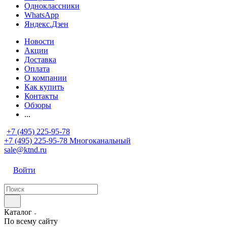
Одноклассники
WhatsApp
Яндекс.Дзен
Новости
Акции
Доставка
Оплата
О компании
Как купить
Контакты
Обзоры
...
+7 (495) 225-95-78
+7 (495) 225-95-78
Многоканальный
sale@ktnd.ru
Войти
Каталог
По всему сайту