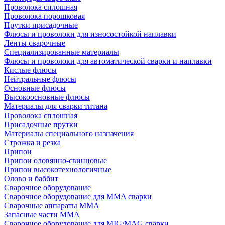
Проволока сплошная
Проволока порошковая
Прутки присадочные
Флюсы и проволоки для износостойкой наплавки
Ленты сварочные
Специализированные материалы
Флюсы и проволоки для автоматической сварки и наплавки
Кислые флюсы
Нейтральные флюсы
Основные флюсы
Высокоосновные флюсы
Материалы для сварки титана
Проволока сплошная
Присадочные прутки
Материалы специального назначения
Строжка и резка
Припои
Припои оловянно-свинцовые
Припои высокотехнологичные
Олово и баббит
Сварочное оборудование
Сварочное оборудование для MMA сварки
Сварочные аппараты MMA
Запасные части MMA
Сварочное оборудование для MIG/MAG сварки