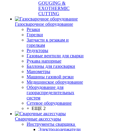
GOUGING &
EXOTHERMIC
CUTTING
Газосварочное оборудование
Резаки
Горелки
Запчасти к резакам и
горелкам
Редукторы
Газовые вентили для сварки
Рукава напорные
Баллоны для газосварки
Манометры
Машины газовой резки
Медицинское оборудование
Оборудование для
газораспределительных
систем
Сетевое оборудование
+ ЕЩЕ 2
Сварочные аксессуары
Инструменты сварщика
Электрододержатели