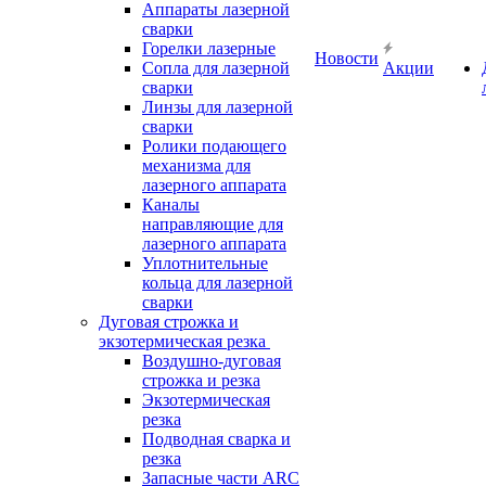
Аппараты лазерной
сварки
Горелки лазерные
Новости
Сопла для лазерной
Акции
сварки
Линзы для лазерной
сварки
Ролики подающего
механизма для
лазерного аппарата
Каналы
направляющие для
лазерного аппарата
Уплотнительные
кольца для лазерной
сварки
Дуговая строжка и
экзотермическая резка
Воздушно-дуговая
строжка и резка
Экзотермическая
резка
Подводная сварка и
резка
Запасные части ARC