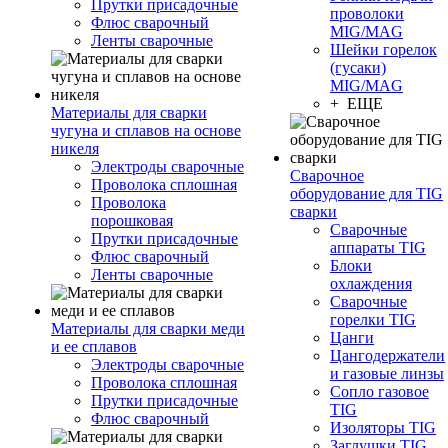
Прутки присадочные
проволоки
Флюс сварочный
MIG/MAG
Ленты сварочные
Шейки горелок
(гусаки)
MIG/MAG
+ ЕЩЕ
Материалы для сварки
чугуна и сплавов на основе
никеля
Электроды сварочные
Сварочное
Проволока сплошная
оборудование для TIG
Проволока
сварки
порошковая
Сварочные
Прутки присадочные
аппараты TIG
Флюс сварочный
Блоки
Ленты сварочные
охлаждения
Сварочные
горелки TIG
Материалы для сварки меди
Цанги
и ее сплавов
Цангодержатели
Электроды сварочные
и газовые линзы
Проволока сплошная
Сопло газовое
Прутки присадочные
TIG
Флюс сварочный
Изоляторы TIG
Заглушки TIG