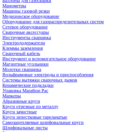
Баллоны для газосварки
Манометры
Машины газовой резки
Медицинское оборудование
Оборудование для газораспределительных систем
Сетевое оборудование
Сварочные аксессуары
Инструменты сварщика
Электрододержатели
Клеммы заземления
Сварочный кабель
Инструмент и вспомогательное оборудование
Магнитные угольники
Молотки сварщика
Вольфрамовые электроды и приспособления
Системы вытяжки сварочных дымов
Керамические подкладки
Упаковка Marathon Pac
Маркеры
Абразивные круги
Круги отрезные по металлу
Круги зачистные
Круги лепестковые тарельчатые
Самозацепляемые шлифовальные круги
Шлифовальные листы