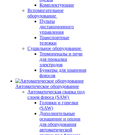
Комплектующие
Вспомогательное
оборудование
Пульты
дистанционного
управления
Транспортные
тележки
Сушильное оборудование
Термопеналы и печи
для прокалки
электродов
Бункеры для хранения
флюсов
Автоматическое оборудование
Автоматическая сварка под
слоем флюса (SAW)
Головки и горелки
(SAW)
Дополнительные
оснащение и опции
для оборудования
автоматической