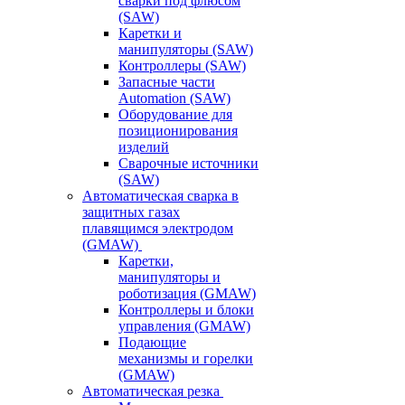
сварки под флюсом
(SAW)
Каретки и
манипуляторы (SAW)
Контроллеры (SAW)
Запасные части
Automation (SAW)
Оборудование для
позиционирования
изделий
Сварочные источники
(SAW)
Автоматическая сварка в
защитных газах
плавящимся электродом
(GMAW)
Каретки,
манипуляторы и
роботизация (GMAW)
Контроллеры и блоки
управления (GMAW)
Подающие
механизмы и горелки
(GMAW)
Автоматическая резка