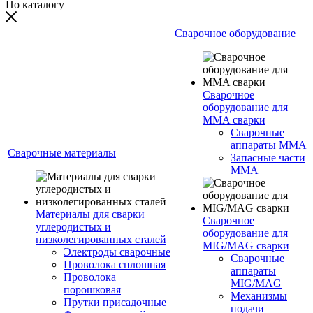
По каталогу
Сварочное оборудование
Сварочное
оборудование для
MMA сварки
Сварочные
аппараты MMA
Сварочные материалы
Запасные части
MMA
Материалы для сварки
Сварочное
углеродистых и
оборудование для
низколегированных сталей
MIG/MAG сварки
Электроды сварочные
Сварочные
Проволока сплошная
аппараты
Проволока
MIG/MAG
порошковая
Механизмы
Прутки присадочные
подачи