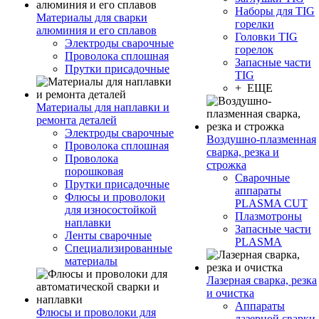
Наборы для TIG
Материалы для сварки
горелки
алюминия и его сплавов
Головки TIG
Электроды сварочные
горелок
Проволока сплошная
Запасные части
Прутки присадочные
TIG
+ ЕЩЕ
Материалы для наплавки и
ремонта деталей
Электроды сварочные
Воздушно-плазменная
Проволока сплошная
сварка, резка и
Проволока
строжка
порошковая
Сварочные
Прутки присадочные
аппараты
Флюсы и проволоки
PLASMA CUT
для износостойкой
Плазмотроны
наплавки
Запасные части
Ленты сварочные
PLASMA
Специализированные
материалы
Лазерная сварка, резка
и очистка
Аппараты
Флюсы и проволоки для
лазерной сварки