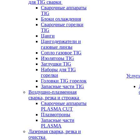
для TIG сварки
Сварочные аппараты
TIG
Блоки охлаждения
Сварочные горелки
TIG
Цанги
Цангодержатели и
газовые линзы
Сопло газовое TIG
Изоляторы TIG
Заглушки TIG
Наборы для TIG
горелки
Услуг
Головки TIG горелок
Запасные части TIG
Воздушно-плазменная
сварка, резка и строжка
Сварочные аппараты
PLASMA CUT
Плазмотроны
Запасные части
PLASMA
Лазерная сварка, резка и
очистка