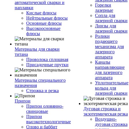
автоматической сварки и
Горелки
наплавки
лазерные
Кислые флюсы
Сопла для
Нейтральные флюсы
лазерной сварки
Основные флюсы
Линзы для
Высокоосновные
лазерной сварки
флюсы
Ролики
подающего
механизма для
Материалы для сварки
лазерного
титана
аппарата
Проволока сплошная
Каналы
Присадочные прутки
направляющие
для лазерного
аппарата
Материалы специального
Уплотнительные
назначения
кольца для
Строжка и резка
лазерной сварки
Припои
Припои оловянно-
Дуговая строжка и
свинцовые
экзотермическая резка
Припои
Воздушно-
высокотехнологичные
дуговая строжка
Олово и баббит