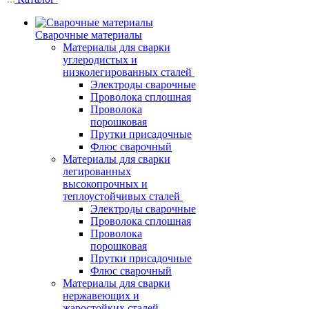
Сварочные материалы
Материалы для сварки
углеродистых и
низколегированных сталей
Электроды сварочные
Проволока сплошная
Проволока
порошковая
Прутки присадочные
Флюс сварочный
Материалы для сварки
легированных
высокопрочных и
теплоустойчивых сталей
Электроды сварочные
Проволока сплошная
Проволока
порошковая
Прутки присадочные
Флюс сварочный
Материалы для сварки
нержавеющих и
жаростойких сталей