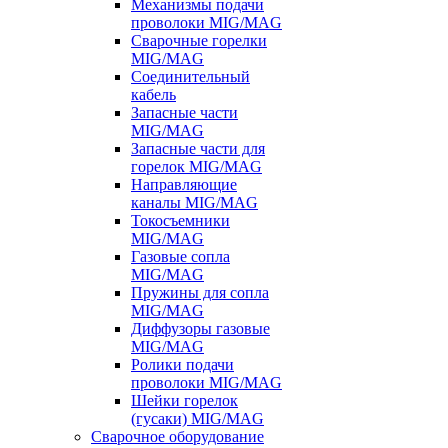
Механизмы подачи
проволоки MIG/MAG
Сварочные горелки
MIG/MAG
Соединительный
кабель
Запасные части
MIG/MAG
Запасные части для
горелок MIG/MAG
Направляющие
каналы MIG/MAG
Токосъемники
MIG/MAG
Газовые сопла
MIG/MAG
Пружины для сопла
MIG/MAG
Диффузоры газовые
MIG/MAG
Ролики подачи
проволоки MIG/MAG
Шейки горелок
(гусаки) MIG/MAG
Сварочное оборудование