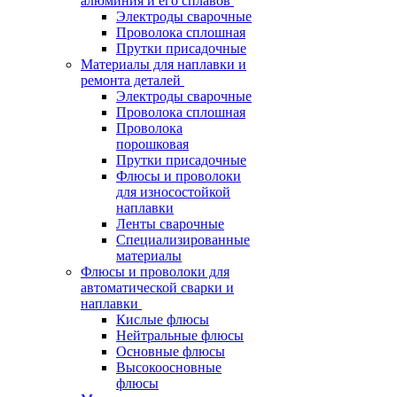
алюминия и его сплавов
Электроды сварочные
Проволока сплошная
Прутки присадочные
Материалы для наплавки и
ремонта деталей
Электроды сварочные
Проволока сплошная
Проволока
порошковая
Прутки присадочные
Флюсы и проволоки
для износостойкой
наплавки
Ленты сварочные
Специализированные
материалы
Флюсы и проволоки для
автоматической сварки и
наплавки
Кислые флюсы
Нейтральные флюсы
Основные флюсы
Высокоосновные
флюсы