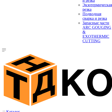
и резка
Экзотермическая
резка
Подводная
сварка и резка
Запасные части
ARC GOUGING
&
EXOTHERMIC
CUTTING
Каталог