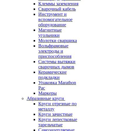
Клеммы заземления
Сварочный кабель
Инструмент и
вспомогательное
оборудование
Магнитные
угольники
Молотки сварщика
Вольфрамовые
электроды и
приспособления
Системы вытяжки
сварочных дымов
Керамические
подкладки
Упаковка Marathon
Pac
Маркеры
Абразивные круги
Круги отрезные по
металлу
Круги зачистные
Круги лепестковые
тарельчатые
Самозацепляемые