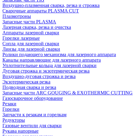
Воздушно-плазменная сварка, резка и строжка
Сварочные аппараты PLASMA CUT
Плазмотроны
Запасные части PLASMA
Лазерная сварка, резка и очистка
Аппараты лазерной сварки
Горелки лазерные
Сопла для лазерной сварки
Линзы для лазерной сварки
Ролики подающего механизма для лазерного аппарата
Каналы направляющие для лазерного аппарата
Уплотнительные кольца для лазерной сварки
Дуговая строжка и экзотермическая резка
Воздушно-дуговая строжка и резка
Экзотермическая резка
Подводная сварка и резка
Запасные части ARC GOUGING & EXOTHERMIC CUTTING
Газосварочное оборудование
Резаки
Горелки
Запчасти к резакам и горелкам
Редукторы
Газовые вентили для сварки
Рукава напорные