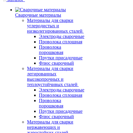
Сварочные материалы
Материалы для сварки
углеродистых и
низколегированных сталей
Электроды сварочные
Проволока сплошная
Проволока
порошковая
Прутки присадочные
Флюс сварочный
Материалы для сварки
легированных
высокопрочных и
теплоустойчивых сталей
Электроды сварочные
Проволока сплошная
Проволока
порошковая
Прутки присадочные
Флюс сварочный
Материалы для сварки
нержавеющих и
жаростойких сталей