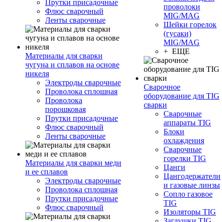
Прутки присадочные
проволоки
Флюс сварочный
MIG/MAG
Ленты сварочные
Шейки горелок
(гусаки)
MIG/MAG
+ ЕЩЕ
Материалы для сварки
чугуна и сплавов на основе
никеля
Электроды сварочные
Сварочное
Проволока сплошная
оборудование для TIG
Проволока
сварки
порошковая
Сварочные
Прутки присадочные
аппараты TIG
Флюс сварочный
Блоки
Ленты сварочные
охлаждения
Сварочные
горелки TIG
Материалы для сварки меди
Цанги
и ее сплавов
Цангодержатели
Электроды сварочные
и газовые линзы
Проволока сплошная
Сопло газовое
Прутки присадочные
TIG
Флюс сварочный
Изоляторы TIG
Заглушки TIG