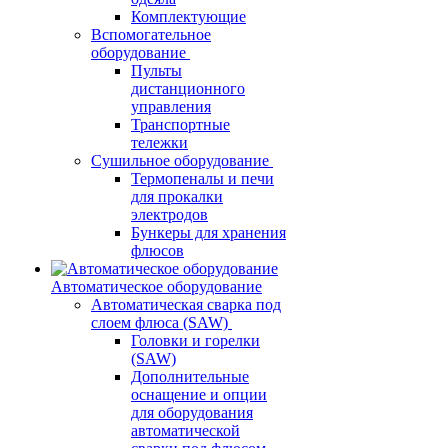
Комплектующие
Вспомогательное
оборудование
Пульты
дистанционного
управления
Транспортные
тележки
Сушильное оборудование
Термопеналы и печи
для прокалки
электродов
Бункеры для хранения
флюсов
Автоматическое оборудование
Автоматическая сварка под
слоем флюса (SAW)
Головки и горелки
(SAW)
Дополнительные
оснащение и опции
для оборудования
автоматической