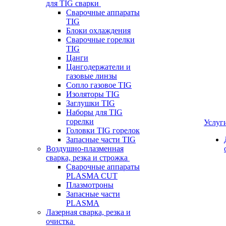
для TIG сварки
Сварочные аппараты
TIG
Блоки охлаждения
Сварочные горелки
TIG
Цанги
Цангодержатели и
газовые линзы
Сопло газовое TIG
Изоляторы TIG
Заглушки TIG
Наборы для TIG
горелки
Услуг
Головки TIG горелок
Запасные части TIG
Воздушно-плазменная
сварка, резка и строжка
Сварочные аппараты
PLASMA CUT
Плазмотроны
Запасные части
PLASMA
Лазерная сварка, резка и
очистка