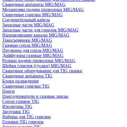
Сварочные аппараты MIG/MAG
Механизмы подачи проволоки MIG/MAG
Сварочные горелки MIG/MAG
Соединительный кабель
Запасные части MIG/MAG
Запасные части для горелок MIG/MAG
Направляющие каналы MIG/MAG
Токосъемники MIG/MAG
Газовые сопла MIG/MAG
Пружины для сопла MIG/MAG
Диффузоры газовые MIG/MAG
Ролики подачи проволоки MIG/MAG
Шейки горелок (гусаки) MIG/MAG
Сварочное оборудование для TIG сварки
Сварочные аппараты TIG
Блоки охлаждения
Сварочные горелки TIG
Цанги
Цангодержатели и газовые линзы
Сопло газовое TIG
Изоляторы TIG
Заглушки TIG
Наборы для TIG горелки
Головки TIG горелок
Запасные части TIG