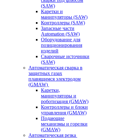
сварки под флюсом
(SAW)
Каретки и
манипуляторы (SAW)
Контроллеры (SAW)
Запасные части
Automation (SAW)
Оборудование для
позиционирования
изделий
Сварочные источники
(SAW)
Автоматическая сварка в
защитных газах
плавящимся электродом
(GMAW)
Каретки,
манипуляторы и
роботизация (GMAW)
Контроллеры и блоки
управления (GMAW)
Подающие
механизмы и горелки
(GMAW)
Автоматическая резка