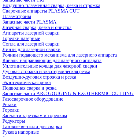
Воздушно-плазменная сварка, резка и строжка
Сварочные аппараты PLASMA CUT
Плазмотроны
Запасные части PLASMA
Лазерная сварка, резка и очистка
Аппараты лазерной сварки
Горелки лазерные
Сопла для лазерной сварки
Линзы для лазерной сварки
Ролики подающего механизма для лазерного аппарата
Каналы направляющие для лазерного аппарата
Уплотнительные кольца для лазерной сварки
Дуговая строжка и экзотермическая резка
Воздушно-дуговая строжка и резка
Экзотермическая резка
Подводная сварка и резка
Запасные части ARC GOUGING & EXOTHERMIC CUTTING
Газосварочное оборудование
Резаки
Горелки
Запчасти к резакам и горелкам
Редукторы
Газовые вентили для сварки
Рукава напорные