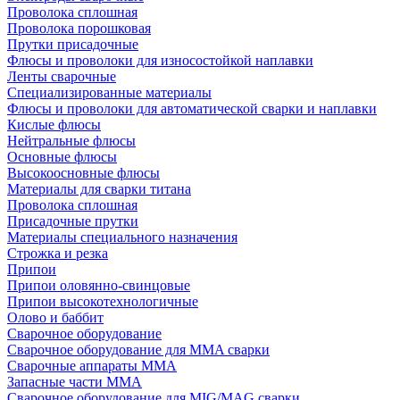
Проволока сплошная
Проволока порошковая
Прутки присадочные
Флюсы и проволоки для износостойкой наплавки
Ленты сварочные
Специализированные материалы
Флюсы и проволоки для автоматической сварки и наплавки
Кислые флюсы
Нейтральные флюсы
Основные флюсы
Высокоосновные флюсы
Материалы для сварки титана
Проволока сплошная
Присадочные прутки
Материалы специального назначения
Строжка и резка
Припои
Припои оловянно-свинцовые
Припои высокотехнологичные
Олово и баббит
Сварочное оборудование
Сварочное оборудование для MMA сварки
Сварочные аппараты MMA
Запасные части MMA
Сварочное оборудование для MIG/MAG сварки