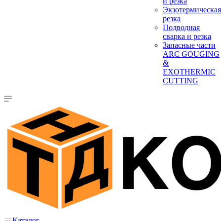
и резка
Экзотермическая
резка
Подводная
сварка и резка
Запасные части
ARC GOUGING
&
EXOTHERMIC
CUTTING
Каталог