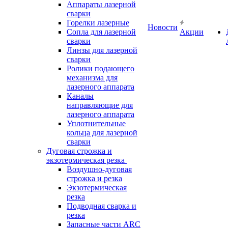
Аппараты лазерной
сварки
Горелки лазерные
Новости
Сопла для лазерной
Акции
сварки
Линзы для лазерной
сварки
Ролики подающего
механизма для
лазерного аппарата
Каналы
направляющие для
лазерного аппарата
Уплотнительные
кольца для лазерной
сварки
Дуговая строжка и
экзотермическая резка
Воздушно-дуговая
строжка и резка
Экзотермическая
резка
Подводная сварка и
резка
Запасные части ARC