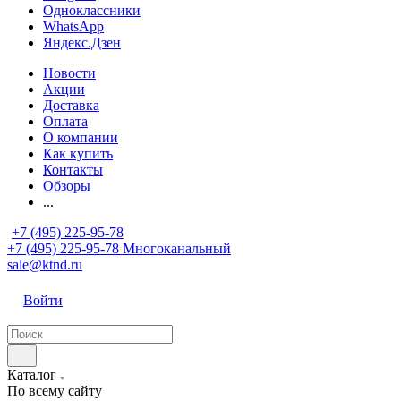
Одноклассники
WhatsApp
Яндекс.Дзен
Новости
Акции
Доставка
Оплата
О компании
Как купить
Контакты
Обзоры
...
+7 (495) 225-95-78
+7 (495) 225-95-78
Многоканальный
sale@ktnd.ru
Войти
Каталог
По всему сайту