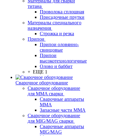
Материалы для сварки
титана
Проволока сплошная
Присадочные прутки
Материалы специального
назначения
Строжка и резка
Припои
Припои оловянно-
свинцовые
Припои
высокотехнологичные
Олово и баббит
+ ЕЩЕ 1
Сварочное оборудование
Сварочное оборудование
для MMA сварки
Сварочные аппараты
MMA
Запасные части MMA
Сварочное оборудование
для MIG/MAG сварки
Сварочные аппараты
MIG/MAG