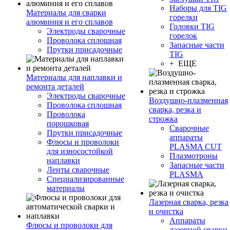
Наборы для TIG
Материалы для сварки
горелки
алюминия и его сплавов
Головки TIG
Электроды сварочные
горелок
Проволока сплошная
Запасные части
Прутки присадочные
TIG
+ ЕЩЕ
Материалы для наплавки и
ремонта деталей
Электроды сварочные
Воздушно-плазменная
Проволока сплошная
сварка, резка и
Проволока
строжка
порошковая
Сварочные
Прутки присадочные
аппараты
Флюсы и проволоки
PLASMA CUT
для износостойкой
Плазмотроны
наплавки
Запасные части
Ленты сварочные
PLASMA
Специализированные
материалы
Лазерная сварка, резка
и очистка
Аппараты
Флюсы и проволоки для
лазерной сварки