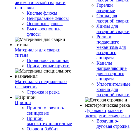
автоматической сварки и
Горелки
наплавки
лазерные
Кислые флюсы
Сопла для
Нейтральные флюсы
лазерной сварки
Основные флюсы
Линзы для
Высокоосновные
лазерной сварки
флюсы
Ролики
подающего
механизма для
Материалы для сварки
лазерного
титана
аппарата
Проволока сплошная
Каналы
Присадочные прутки
направляющие
для лазерного
аппарата
Материалы специального
Уплотнительные
назначения
кольца для
Строжка и резка
лазерной сварки
Припои
Припои оловянно-
Дуговая строжка и
свинцовые
экзотермическая резка
Припои
Воздушно-
высокотехнологичные
дуговая строжка
Олово и баббит