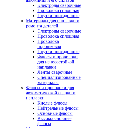
алюминия и его сплавов
Электроды сварочные
Проволока сплошная
Прутки присадочные
Материалы для наплавки и
ремонта деталей
Электроды сварочные
Проволока сплошная
Проволока
порошковая
Прутки присадочные
Флюсы и проволоки
для износостойкой
наплавки
Ленты сварочные
Специализированные
материалы
Флюсы и проволоки для
автоматической сварки и
наплавки
Кислые флюсы
Нейтральные флюсы
Основные флюсы
Высокоосновные
флюсы