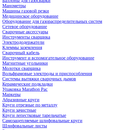
Баллоны для газосварки
Манометры
Машины газовой резки
Медицинское оборудование
Оборудование для газораспределительных систем
Сетевое оборудование
Сварочные аксессуары
Инструменты сварщика
Электрододержатели
Клеммы заземления
Сварочный кабель
Инструмент и вспомогательное оборудование
Магнитные угольники
Молотки сварщика
Вольфрамовые электроды и приспособления
Системы вытяжки сварочных дымов
Керамические подкладки
Упаковка Marathon Pac
Маркеры
Абразивные круги
Круги отрезные по металлу
Круги зачистные
Круги лепестковые тарельчатые
Самозацепляемые шлифовальные круги
Шлифовальные листы