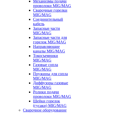
Механизмы подачи
проволоки MIG/MAG
Сварочные горелки
MIG/MAG
Соединительный
кабель
Запасные части
MIG/MAG
Запасные части для
горелок MIG/MAG
Направляющие
каналы MIG/MAG
Токосъемники
MIG/MAG
Газовые сопла
MIG/MAG
Пружины для сопла
MIG/MAG
Диффузоры газовые
MIG/MAG
Ролики подачи
проволоки MIG/MAG
Шейки горелок
(гусаки) MIG/MAG
Сварочное оборудование