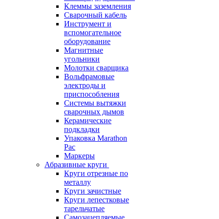
Клеммы заземления
Сварочный кабель
Инструмент и
вспомогательное
оборудование
Магнитные
угольники
Молотки сварщика
Вольфрамовые
электроды и
приспособления
Системы вытяжки
сварочных дымов
Керамические
подкладки
Упаковка Marathon
Pac
Маркеры
Абразивные круги
Круги отрезные по
металлу
Круги зачистные
Круги лепестковые
тарельчатые
Самозацепляемые