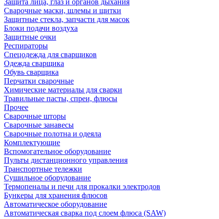
Защита лица, глаз и органов дыхания
Сварочные маски, шлемы и щитки
Защитные стекла, запчасти для масок
Блоки подачи воздуха
Защитные очки
Респираторы
Спецодежда для сварщиков
Одежда сварщика
Обувь сварщика
Перчатки сварочные
Химические материалы для сварки
Травильные пасты, спреи, флюсы
Прочее
Сварочные шторы
Сварочные занавесы
Сварочные полотна и одеяла
Комплектующие
Вспомогательное оборудование
Пульты дистанционного управления
Транспортные тележки
Сушильное оборудование
Термопеналы и печи для прокалки электродов
Бункеры для хранения флюсов
Автоматическое оборудование
Автоматическая сварка под слоем флюса (SAW)