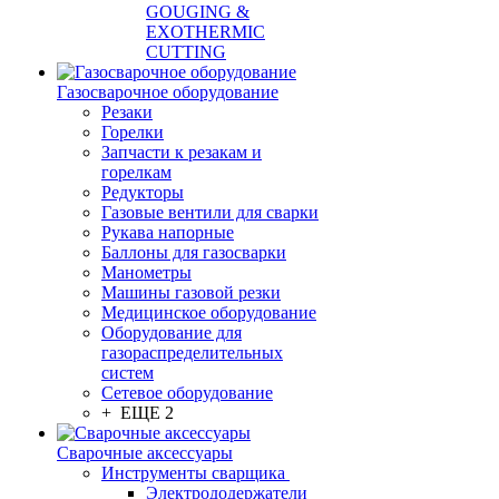
GOUGING &
EXOTHERMIC
CUTTING
Газосварочное оборудование
Резаки
Горелки
Запчасти к резакам и
горелкам
Редукторы
Газовые вентили для сварки
Рукава напорные
Баллоны для газосварки
Манометры
Машины газовой резки
Медицинское оборудование
Оборудование для
газораспределительных
систем
Сетевое оборудование
+ ЕЩЕ 2
Сварочные аксессуары
Инструменты сварщика
Электрододержатели