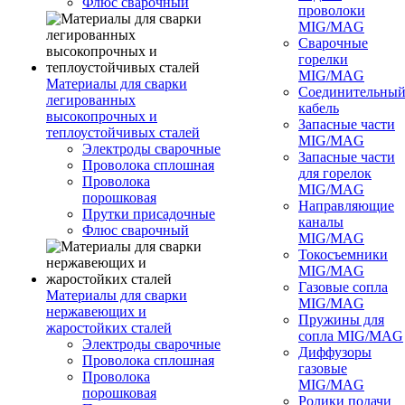
Флюс сварочный
проволоки
MIG/MAG
Сварочные
горелки
MIG/MAG
Материалы для сварки
Соединительны
легированных
кабель
высокопрочных и
Запасные части
теплоустойчивых сталей
MIG/MAG
Электроды сварочные
Запасные части
Проволока сплошная
для горелок
Проволока
MIG/MAG
порошковая
Направляющие
Прутки присадочные
каналы
Флюс сварочный
MIG/MAG
Токосъемники
MIG/MAG
Газовые сопла
Материалы для сварки
MIG/MAG
нержавеющих и
Пружины для
жаростойких сталей
сопла MIG/MAG
Электроды сварочные
Диффузоры
Проволока сплошная
газовые
Проволока
MIG/MAG
порошковая
Ролики подачи