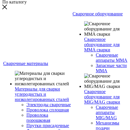
По каталогу
Сварочное оборудование
Сварочное
оборудование для
MMA сварки
Сварочные
аппараты MMA
Сварочные материалы
Запасные части
MMA
Материалы для сварки
Сварочное
углеродистых и
оборудование для
низколегированных сталей
MIG/MAG сварки
Электроды сварочные
Сварочные
Проволока сплошная
аппараты
Проволока
MIG/MAG
порошковая
Механизмы
Прутки присадочные
подачи