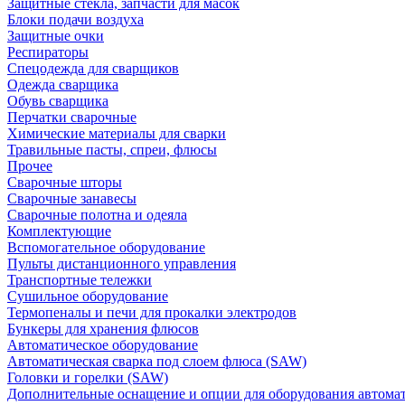
Защитные стекла, запчасти для масок
Блоки подачи воздуха
Защитные очки
Респираторы
Спецодежда для сварщиков
Одежда сварщика
Обувь сварщика
Перчатки сварочные
Химические материалы для сварки
Травильные пасты, спреи, флюсы
Прочее
Сварочные шторы
Сварочные занавесы
Сварочные полотна и одеяла
Комплектующие
Вспомогательное оборудование
Пульты дистанционного управления
Транспортные тележки
Сушильное оборудование
Термопеналы и печи для прокалки электродов
Бункеры для хранения флюсов
Автоматическое оборудование
Автоматическая сварка под слоем флюса (SAW)
Головки и горелки (SAW)
Дополнительные оснащение и опции для оборудования автома