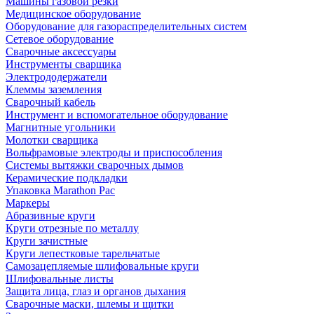
Машины газовой резки
Медицинское оборудование
Оборудование для газораспределительных систем
Сетевое оборудование
Сварочные аксессуары
Инструменты сварщика
Электрододержатели
Клеммы заземления
Сварочный кабель
Инструмент и вспомогательное оборудование
Магнитные угольники
Молотки сварщика
Вольфрамовые электроды и приспособления
Системы вытяжки сварочных дымов
Керамические подкладки
Упаковка Marathon Pac
Маркеры
Абразивные круги
Круги отрезные по металлу
Круги зачистные
Круги лепестковые тарельчатые
Самозацепляемые шлифовальные круги
Шлифовальные листы
Защита лица, глаз и органов дыхания
Сварочные маски, шлемы и щитки