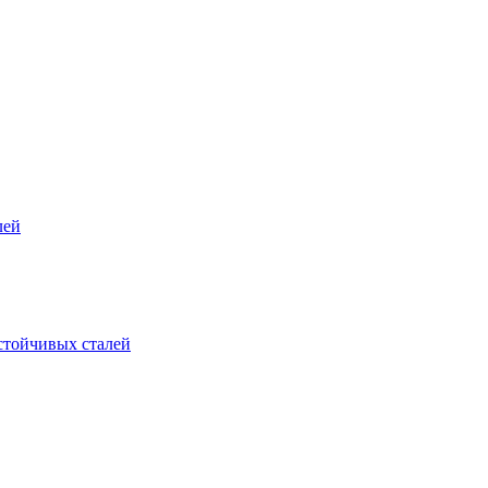
лей
стойчивых сталей