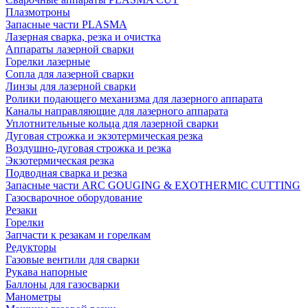
Плазмотроны
Запасные части PLASMA
Лазерная сварка, резка и очистка
Аппараты лазерной сварки
Горелки лазерные
Сопла для лазерной сварки
Линзы для лазерной сварки
Ролики подающего механизма для лазерного аппарата
Каналы направляющие для лазерного аппарата
Уплотнительные кольца для лазерной сварки
Дуговая строжка и экзотермическая резка
Воздушно-дуговая строжка и резка
Экзотермическая резка
Подводная сварка и резка
Запасные части ARC GOUGING & EXOTHERMIC CUTTING
Газосварочное оборудование
Резаки
Горелки
Запчасти к резакам и горелкам
Редукторы
Газовые вентили для сварки
Рукава напорные
Баллоны для газосварки
Манометры