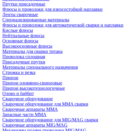
Прутки присадочные
Флюсы и проволоки для износостойкой наплавки
Ленты сварочные
Специализированные материалы
Флюсы и проволоки для автоматической сварки и наплавки
Кислые флюсы
Нейтральные флюсы
Основные флюсы
Высокоосновные флюсы
Материалы для сварки титана
Проволока сплошная
Присадочные прутки
Материалы специального назначения
Строжка и резка
Припои
Припои оловянно-свинцовые
Припои высокотехнологичные
Олово и баббит
Сварочное оборудование
Сварочное оборудование для MMA сварки
Сварочные аппараты MMA
Запасные части MMA
Сварочное оборудование для MIG/MAG сварки
Сварочные аппараты MIG/MAG
Механизмы подачи проволоки MIG/MAG