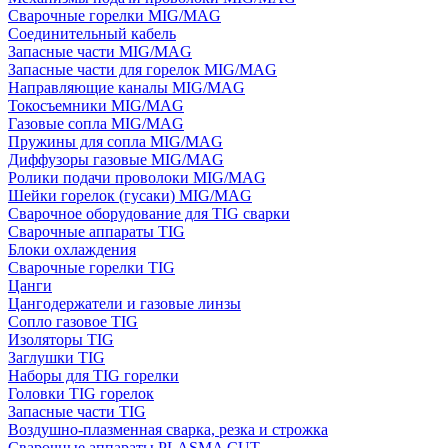
Сварочные горелки MIG/MAG
Соединительный кабель
Запасные части MIG/MAG
Запасные части для горелок MIG/MAG
Направляющие каналы MIG/MAG
Токосъемники MIG/MAG
Газовые сопла MIG/MAG
Пружины для сопла MIG/MAG
Диффузоры газовые MIG/MAG
Ролики подачи проволоки MIG/MAG
Шейки горелок (гусаки) MIG/MAG
Сварочное оборудование для TIG сварки
Сварочные аппараты TIG
Блоки охлаждения
Сварочные горелки TIG
Цанги
Цангодержатели и газовые линзы
Сопло газовое TIG
Изоляторы TIG
Заглушки TIG
Наборы для TIG горелки
Головки TIG горелок
Запасные части TIG
Воздушно-плазменная сварка, резка и строжка
Сварочные аппараты PLASMA CUT