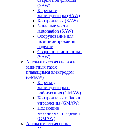
сварки под флюсом
(SAW)
Каретки и
манипуляторы (SAW)
Контроллеры (SAW)
Запасные части
Automation (SAW)
Оборудование для
позиционирования
изделий
Сварочные источники
(SAW)
Автоматическая сварка в
защитных газах
плавящимся электродом
(GMAW)
Каретки,
манипуляторы и
роботизация (GMAW)
Контроллеры и блоки
управления (GMAW)
Подающие
механизмы и горелки
(GMAW)
Автоматическая резка