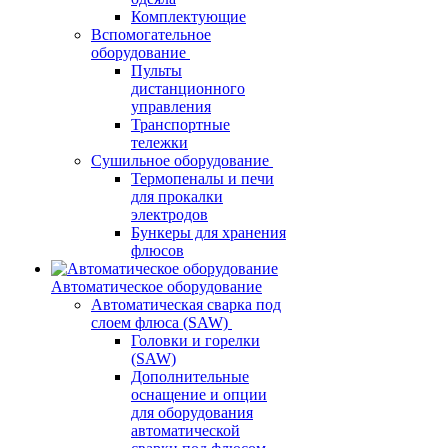
Комплектующие
Вспомогательное
оборудование
Пульты
дистанционного
управления
Транспортные
тележки
Сушильное оборудование
Термопеналы и печи
для прокалки
электродов
Бункеры для хранения
флюсов
Автоматическое оборудование
Автоматическая сварка под
слоем флюса (SAW)
Головки и горелки
(SAW)
Дополнительные
оснащение и опции
для оборудования
автоматической