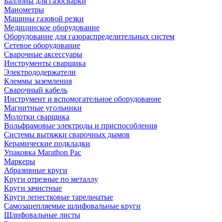
Баллоны для газосварки
Манометры
Машины газовой резки
Медицинское оборудование
Оборудование для газораспределительных систем
Сетевое оборудование
Сварочные аксессуары
Инструменты сварщика
Электрододержатели
Клеммы заземления
Сварочный кабель
Инструмент и вспомогательное оборудование
Магнитные угольники
Молотки сварщика
Вольфрамовые электроды и приспособления
Системы вытяжки сварочных дымов
Керамические подкладки
Упаковка Marathon Pac
Маркеры
Абразивные круги
Круги отрезные по металлу
Круги зачистные
Круги лепестковые тарельчатые
Самозацепляемые шлифовальные круги
Шлифовальные листы