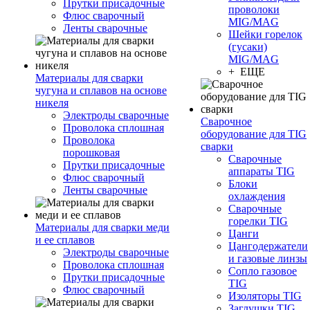
Прутки присадочные
проволоки
Флюс сварочный
MIG/MAG
Ленты сварочные
Шейки горелок
(гусаки)
MIG/MAG
+ ЕЩЕ
Материалы для сварки
чугуна и сплавов на основе
никеля
Электроды сварочные
Сварочное
Проволока сплошная
оборудование для TIG
Проволока
сварки
порошковая
Сварочные
Прутки присадочные
аппараты TIG
Флюс сварочный
Блоки
Ленты сварочные
охлаждения
Сварочные
горелки TIG
Материалы для сварки меди
Цанги
и ее сплавов
Цангодержатели
Электроды сварочные
и газовые линзы
Проволока сплошная
Сопло газовое
Прутки присадочные
TIG
Флюс сварочный
Изоляторы TIG
Заглушки TIG