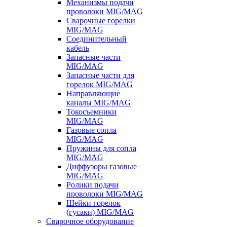
Механизмы подачи
проволоки MIG/MAG
Сварочные горелки
MIG/MAG
Соединительный
кабель
Запасные части
MIG/MAG
Запасные части для
горелок MIG/MAG
Направляющие
каналы MIG/MAG
Токосъемники
MIG/MAG
Газовые сопла
MIG/MAG
Пружины для сопла
MIG/MAG
Диффузоры газовые
MIG/MAG
Ролики подачи
проволоки MIG/MAG
Шейки горелок
(гусаки) MIG/MAG
Сварочное оборудование