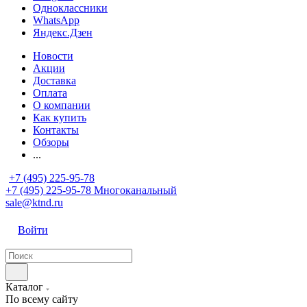
Одноклассники
WhatsApp
Яндекс.Дзен
Новости
Акции
Доставка
Оплата
О компании
Как купить
Контакты
Обзоры
...
+7 (495) 225-95-78
+7 (495) 225-95-78
Многоканальный
sale@ktnd.ru
Войти
Каталог
По всему сайту