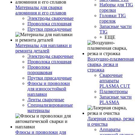
Наборы для TIG
Материалы для сварки
горелки
алюминия и его сплавов
Головки TIG
Электроды сварочные
горелок
Проволока сплошная
Запасные части
Прутки присадочные
TIG
+ ЕЩЕ
Материалы для наплавки и
ремонта деталей
Электроды сварочные
Воздушно-плазменная
Проволока сплошная
сварка, резка и
Проволока
строжка
порошковая
Сварочные
Прутки присадочные
аппараты
Флюсы и проволоки
PLASMA CUT
для износостойкой
Плазмотроны
наплавки
Запасные части
Ленты сварочные
PLASMA
Специализированные
материалы
Лазерная сварка, резка
и очистка
Аппараты
Флюсы и проволоки для
лазерной сварки