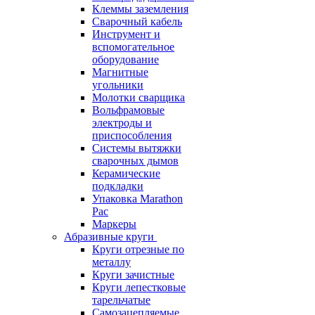
Клеммы заземления
Сварочный кабель
Инструмент и
вспомогательное
оборудование
Магнитные
угольники
Молотки сварщика
Вольфрамовые
электроды и
приспособления
Системы вытяжки
сварочных дымов
Керамические
подкладки
Упаковка Marathon
Pac
Маркеры
Абразивные круги
Круги отрезные по
металлу
Круги зачистные
Круги лепестковые
тарельчатые
Самозацепляемые