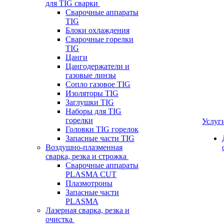
для TIG сварки
Сварочные аппараты
TIG
Блоки охлаждения
Сварочные горелки
TIG
Цанги
Цангодержатели и
газовые линзы
Сопло газовое TIG
Изоляторы TIG
Заглушки TIG
Наборы для TIG
горелки
Услуг
Головки TIG горелок
Запасные части TIG
Воздушно-плазменная
сварка, резка и строжка
Сварочные аппараты
PLASMA CUT
Плазмотроны
Запасные части
PLASMA
Лазерная сварка, резка и
очистка