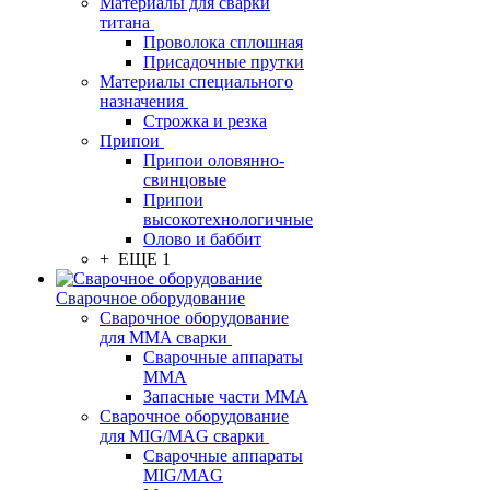
Материалы для сварки
титана
Проволока сплошная
Присадочные прутки
Материалы специального
назначения
Строжка и резка
Припои
Припои оловянно-
свинцовые
Припои
высокотехнологичные
Олово и баббит
+ ЕЩЕ 1
Сварочное оборудование
Сварочное оборудование
для MMA сварки
Сварочные аппараты
MMA
Запасные части MMA
Сварочное оборудование
для MIG/MAG сварки
Сварочные аппараты
MIG/MAG