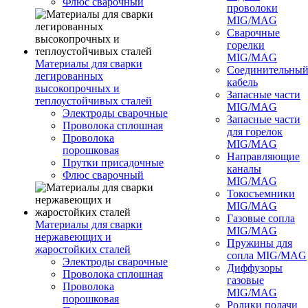
Флюс сварочный
проволоки
MIG/MAG
Сварочные
горелки
MIG/MAG
Материалы для сварки
Соединительны
легированных
кабель
высокопрочных и
Запасные части
теплоустойчивых сталей
MIG/MAG
Электроды сварочные
Запасные части
Проволока сплошная
для горелок
Проволока
MIG/MAG
порошковая
Направляющие
Прутки присадочные
каналы
Флюс сварочный
MIG/MAG
Токосъемники
MIG/MAG
Газовые сопла
Материалы для сварки
MIG/MAG
нержавеющих и
Пружины для
жаростойких сталей
сопла MIG/MAG
Электроды сварочные
Диффузоры
Проволока сплошная
газовые
Проволока
MIG/MAG
порошковая
Ролики подачи