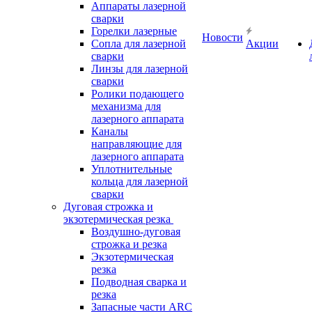
Аппараты лазерной
сварки
Горелки лазерные
Новости
Сопла для лазерной
Акции
сварки
Линзы для лазерной
сварки
Ролики подающего
механизма для
лазерного аппарата
Каналы
направляющие для
лазерного аппарата
Уплотнительные
кольца для лазерной
сварки
Дуговая строжка и
экзотермическая резка
Воздушно-дуговая
строжка и резка
Экзотермическая
резка
Подводная сварка и
резка
Запасные части ARC