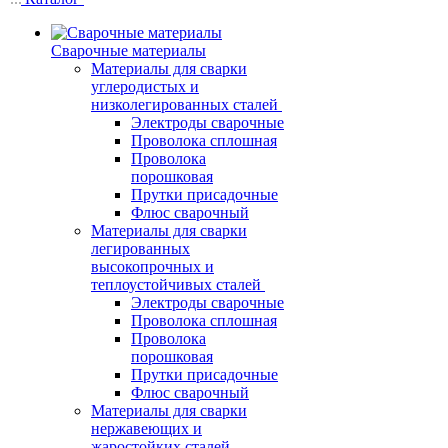
Сварочные материалы
Материалы для сварки
углеродистых и
низколегированных сталей
Электроды сварочные
Проволока сплошная
Проволока
порошковая
Прутки присадочные
Флюс сварочный
Материалы для сварки
легированных
высокопрочных и
теплоустойчивых сталей
Электроды сварочные
Проволока сплошная
Проволока
порошковая
Прутки присадочные
Флюс сварочный
Материалы для сварки
нержавеющих и
жаростойких сталей