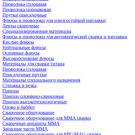
Проволока сплошная
Проволока порошковая
Прутки присадочные
Флюсы и проволоки для износостойкой наплавки
Ленты сварочные
Специализированные материалы
Флюсы и проволоки для автоматической сварки и наплавки
Кислые флюсы
Нейтральные флюсы
Основные флюсы
Высокоосновные флюсы
Материалы для сварки титана
Проволока сплошная
Присадочные прутки
Материалы специального назначения
Строжка и резка
Припои
Припои оловянно-свинцовые
Припои высокотехнологичные
Олово и баббит
Сварочное оборудование
Сварочное оборудование для MMA сварки
Сварочные аппараты MMA
Запасные части MMA
Сварочное оборудование для MIG/MAG сварки