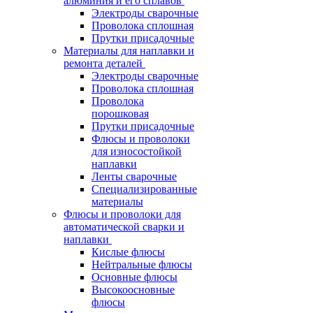
алюминия и его сплавов
Электроды сварочные
Проволока сплошная
Прутки присадочные
Материалы для наплавки и
ремонта деталей
Электроды сварочные
Проволока сплошная
Проволока
порошковая
Прутки присадочные
Флюсы и проволоки
для износостойкой
наплавки
Ленты сварочные
Специализированные
материалы
Флюсы и проволоки для
автоматической сварки и
наплавки
Кислые флюсы
Нейтральные флюсы
Основные флюсы
Высокоосновные
флюсы