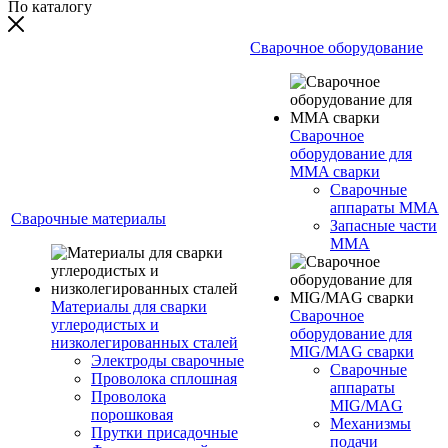
По каталогу
Сварочное оборудование
Сварочное
оборудование для
MMA сварки
Сварочные
аппараты MMA
Сварочные материалы
Запасные части
MMA
Материалы для сварки
Сварочное
углеродистых и
оборудование для
низколегированных сталей
MIG/MAG сварки
Электроды сварочные
Сварочные
Проволока сплошная
аппараты
Проволока
MIG/MAG
порошковая
Механизмы
Прутки присадочные
подачи