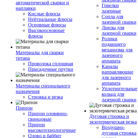
автоматической сварки и
Горелки
наплавки
лазерные
Кислые флюсы
Сопла для
Нейтральные флюсы
лазерной сварки
Основные флюсы
Линзы для
Высокоосновные
лазерной сварки
флюсы
Ролики
подающего
механизма для
Материалы для сварки
лазерного
титана
аппарата
Проволока сплошная
Каналы
Присадочные прутки
направляющие
для лазерного
аппарата
Материалы специального
Уплотнительные
назначения
кольца для
Строжка и резка
лазерной сварки
Припои
Припои оловянно-
Дуговая строжка и
свинцовые
экзотермическая резка
Припои
Воздушно-
высокотехнологичные
дуговая строжка
Олово и баббит