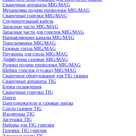
Сварочные аппараты MIG/MAG
Механизмы подачи проволоки MIG/MAG
Сварочные горелки MIG/MAG
Соединительный кабель
Запасные части MIG/MAG
Запасные части для горелок MIG/MAG
Направляющие каналы MIG/MAG
Токосъемники MIG/MAG
Газовые сопла MIG/MAG
Пружины для сопла MIG/MAG
Диффузоры газовые MIG/MAG
Ролики подачи проволоки MIG/MAG
Шейки горелок (гусаки) MIG/MAG
Сварочное оборудование для TIG сварки
Сварочные аппараты TIG
Блоки охлаждения
Сварочные горелки TIG
Цанги
Цангодержатели и газовые линзы
Сопло газовое TIG
Изоляторы TIG
Заглушки TIG
Наборы для TIG горелки
Головки TIG горелок
Запасные части TIG