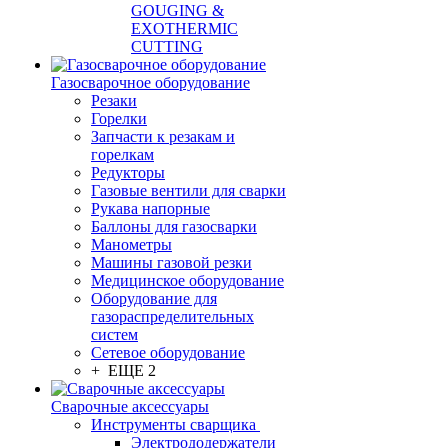
GOUGING &
EXOTHERMIC
CUTTING
Газосварочное оборудование
Резаки
Горелки
Запчасти к резакам и
горелкам
Редукторы
Газовые вентили для сварки
Рукава напорные
Баллоны для газосварки
Манометры
Машины газовой резки
Медицинское оборудование
Оборудование для
газораспределительных
систем
Сетевое оборудование
+ ЕЩЕ 2
Сварочные аксессуары
Инструменты сварщика
Электрододержатели