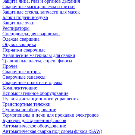
Защита лица, глаз и органов дыхания
Сварочные маски, шлемы и щитки
Защитные стекла, запчасти для масок
Блоки подачи воздуха
Защитные очки
Респираторы
Спецодежда для сварщиков
Одежда сварщика
Обувь сварщика
Перчатки сварочные
Химические материалы для сварки
Травильные пасты, спреи, флюсы
Прочее
Сварочные шторы
Сварочные занавесы
Сварочные полотна и одеяла
Комплектующие
Вспомогательное оборудование
Пульты дистанционного управления
Транспортные тележки
Сушильное оборудование
Термопеналы и печи для прокалки электродов
Бункеры для хранения флюсов
Автоматическое оборудование
Автоматическая сварка под слоем флюса (SAW)