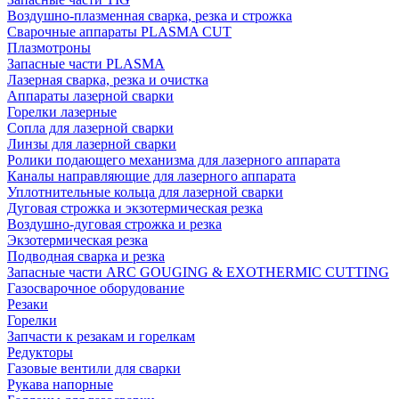
Воздушно-плазменная сварка, резка и строжка
Сварочные аппараты PLASMA CUT
Плазмотроны
Запасные части PLASMA
Лазерная сварка, резка и очистка
Аппараты лазерной сварки
Горелки лазерные
Сопла для лазерной сварки
Линзы для лазерной сварки
Ролики подающего механизма для лазерного аппарата
Каналы направляющие для лазерного аппарата
Уплотнительные кольца для лазерной сварки
Дуговая строжка и экзотермическая резка
Воздушно-дуговая строжка и резка
Экзотермическая резка
Подводная сварка и резка
Запасные части ARC GOUGING & EXOTHERMIC CUTTING
Газосварочное оборудование
Резаки
Горелки
Запчасти к резакам и горелкам
Редукторы
Газовые вентили для сварки
Рукава напорные