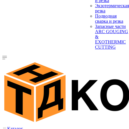
и резка
Экзотермическая
резка
Подводная
сварка и резка
Запасные части
ARC GOUGING
&
EXOTHERMIC
CUTTING
Каталог