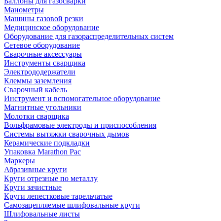
Баллоны для газосварки
Манометры
Машины газовой резки
Медицинское оборудование
Оборудование для газораспределительных систем
Сетевое оборудование
Сварочные аксессуары
Инструменты сварщика
Электрододержатели
Клеммы заземления
Сварочный кабель
Инструмент и вспомогательное оборудование
Магнитные угольники
Молотки сварщика
Вольфрамовые электроды и приспособления
Системы вытяжки сварочных дымов
Керамические подкладки
Упаковка Marathon Pac
Маркеры
Абразивные круги
Круги отрезные по металлу
Круги зачистные
Круги лепестковые тарельчатые
Самозацепляемые шлифовальные круги
Шлифовальные листы