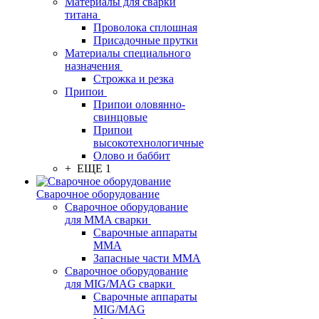
Материалы для сварки
титана
Проволока сплошная
Присадочные прутки
Материалы специального
назначения
Строжка и резка
Припои
Припои оловянно-
свинцовые
Припои
высокотехнологичные
Олово и баббит
+ ЕЩЕ 1
Сварочное оборудование
Сварочное оборудование
для MMA сварки
Сварочные аппараты
MMA
Запасные части MMA
Сварочное оборудование
для MIG/MAG сварки
Сварочные аппараты
MIG/MAG