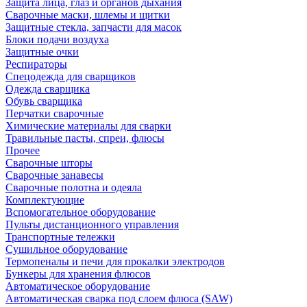
Защита лица, глаз и органов дыхания
Сварочные маски, шлемы и щитки
Защитные стекла, запчасти для масок
Блоки подачи воздуха
Защитные очки
Респираторы
Спецодежда для сварщиков
Одежда сварщика
Обувь сварщика
Перчатки сварочные
Химические материалы для сварки
Травильные пасты, спреи, флюсы
Прочее
Сварочные шторы
Сварочные занавесы
Сварочные полотна и одеяла
Комплектующие
Вспомогательное оборудование
Пульты дистанционного управления
Транспортные тележки
Сушильное оборудование
Термопеналы и печи для прокалки электродов
Бункеры для хранения флюсов
Автоматическое оборудование
Автоматическая сварка под слоем флюса (SAW)