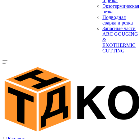
и резка
Экзотермическая
резка
Подводная
сварка и резка
Запасные части
ARC GOUGING
&
EXOTHERMIC
CUTTING
Каталог