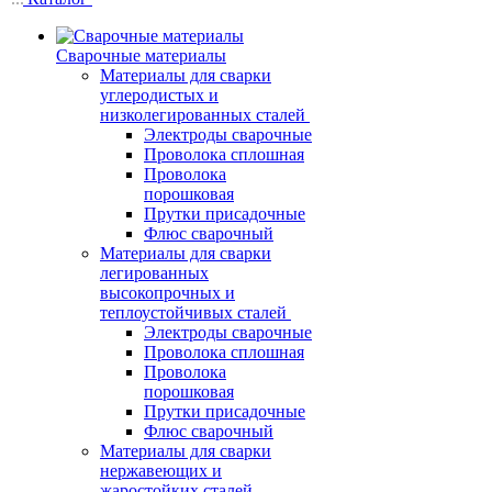
Сварочные материалы
Материалы для сварки
углеродистых и
низколегированных сталей
Электроды сварочные
Проволока сплошная
Проволока
порошковая
Прутки присадочные
Флюс сварочный
Материалы для сварки
легированных
высокопрочных и
теплоустойчивых сталей
Электроды сварочные
Проволока сплошная
Проволока
порошковая
Прутки присадочные
Флюс сварочный
Материалы для сварки
нержавеющих и
жаростойких сталей