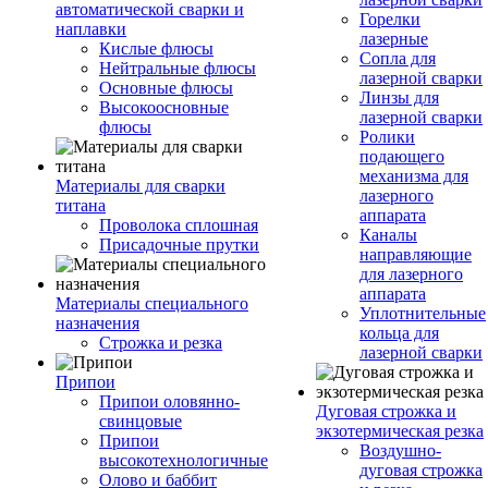
автоматической сварки и
Горелки
наплавки
лазерные
Кислые флюсы
Сопла для
Нейтральные флюсы
лазерной сварки
Основные флюсы
Линзы для
Высокоосновные
лазерной сварки
флюсы
Ролики
подающего
механизма для
Материалы для сварки
лазерного
титана
аппарата
Проволока сплошная
Каналы
Присадочные прутки
направляющие
для лазерного
аппарата
Материалы специального
Уплотнительные
назначения
кольца для
Строжка и резка
лазерной сварки
Припои
Припои оловянно-
Дуговая строжка и
свинцовые
экзотермическая резка
Припои
Воздушно-
высокотехнологичные
дуговая строжка
Олово и баббит