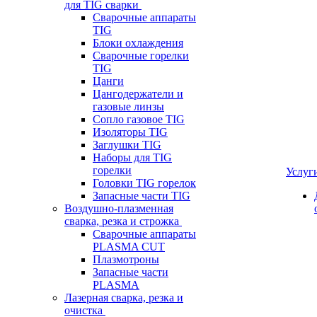
для TIG сварки
Сварочные аппараты
TIG
Блоки охлаждения
Сварочные горелки
TIG
Цанги
Цангодержатели и
газовые линзы
Сопло газовое TIG
Изоляторы TIG
Заглушки TIG
Наборы для TIG
горелки
Услуг
Головки TIG горелок
Запасные части TIG
Воздушно-плазменная
сварка, резка и строжка
Сварочные аппараты
PLASMA CUT
Плазмотроны
Запасные части
PLASMA
Лазерная сварка, резка и
очистка