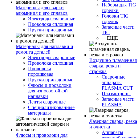
Наборы для TIG
Материалы для сварки
горелки
алюминия и его сплавов
Головки TIG
Электроды сварочные
горелок
Проволока сплошная
Запасные части
Прутки присадочные
TIG
+ ЕЩЕ
Материалы для наплавки и
ремонта деталей
Электроды сварочные
Воздушно-плазменная
Проволока сплошная
сварка, резка и
Проволока
строжка
порошковая
Сварочные
Прутки присадочные
аппараты
Флюсы и проволоки
PLASMA CUT
для износостойкой
Плазмотроны
наплавки
Запасные части
Ленты сварочные
PLASMA
Специализированные
материалы
Лазерная сварка, резка
и очистка
Аппараты
Флюсы и проволоки для
лазерной сварки