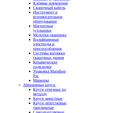
Клеммы заземления
Сварочный кабель
Инструмент и
вспомогательное
оборудование
Магнитные
угольники
Молотки сварщика
Вольфрамовые
электроды и
приспособления
Системы вытяжки
сварочных дымов
Керамические
подкладки
Упаковка Marathon
Pac
Маркеры
Абразивные круги
Круги отрезные по
металлу
Круги зачистные
Круги лепестковые
тарельчатые
Самозацепляемые