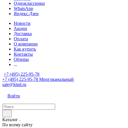
Одноклассники
WhatsApp
Яндекс.Дзен
Новости
Акции
Доставка
Оплата
О компании
Как купить
Контакты
Обзоры
...
+7 (495) 225-95-78
+7 (495) 225-95-78
Многоканальный
sale@ktnd.ru
Войти
Каталог
По всему сайту