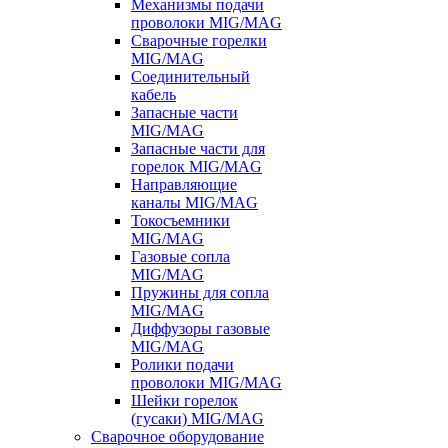
Механизмы подачи
проволоки MIG/MAG
Сварочные горелки
MIG/MAG
Соединительный
кабель
Запасные части
MIG/MAG
Запасные части для
горелок MIG/MAG
Направляющие
каналы MIG/MAG
Токосъемники
MIG/MAG
Газовые сопла
MIG/MAG
Пружины для сопла
MIG/MAG
Диффузоры газовые
MIG/MAG
Ролики подачи
проволоки MIG/MAG
Шейки горелок
(гусаки) MIG/MAG
Сварочное оборудование