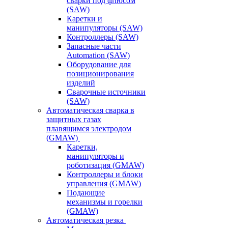
сварки под флюсом
(SAW)
Каретки и
манипуляторы (SAW)
Контроллеры (SAW)
Запасные части
Automation (SAW)
Оборудование для
позиционирования
изделий
Сварочные источники
(SAW)
Автоматическая сварка в
защитных газах
плавящимся электродом
(GMAW)
Каретки,
манипуляторы и
роботизация (GMAW)
Контроллеры и блоки
управления (GMAW)
Подающие
механизмы и горелки
(GMAW)
Автоматическая резка