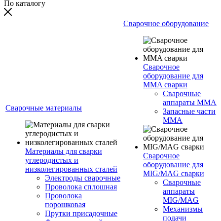
По каталогу
Сварочное оборудование
Сварочное
оборудование для
MMA сварки
Сварочные
аппараты MMA
Сварочные материалы
Запасные части
MMA
Материалы для сварки
Сварочное
углеродистых и
оборудование для
низколегированных сталей
MIG/MAG сварки
Электроды сварочные
Сварочные
Проволока сплошная
аппараты
Проволока
MIG/MAG
порошковая
Механизмы
Прутки присадочные
подачи