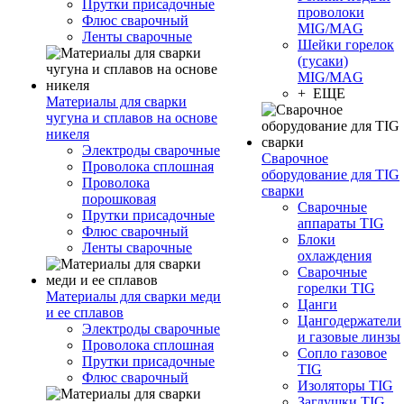
Прутки присадочные
проволоки
Флюс сварочный
MIG/MAG
Ленты сварочные
Шейки горелок
(гусаки)
MIG/MAG
+ ЕЩЕ
Материалы для сварки
чугуна и сплавов на основе
никеля
Электроды сварочные
Сварочное
Проволока сплошная
оборудование для TIG
Проволока
сварки
порошковая
Сварочные
Прутки присадочные
аппараты TIG
Флюс сварочный
Блоки
Ленты сварочные
охлаждения
Сварочные
горелки TIG
Материалы для сварки меди
Цанги
и ее сплавов
Цангодержатели
Электроды сварочные
и газовые линзы
Проволока сплошная
Сопло газовое
Прутки присадочные
TIG
Флюс сварочный
Изоляторы TIG
Заглушки TIG