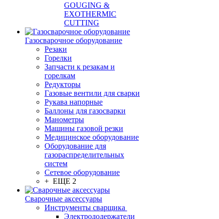
GOUGING &
EXOTHERMIC
CUTTING
Газосварочное оборудование
Резаки
Горелки
Запчасти к резакам и
горелкам
Редукторы
Газовые вентили для сварки
Рукава напорные
Баллоны для газосварки
Манометры
Машины газовой резки
Медицинское оборудование
Оборудование для
газораспределительных
систем
Сетевое оборудование
+ ЕЩЕ 2
Сварочные аксессуары
Инструменты сварщика
Электрододержатели