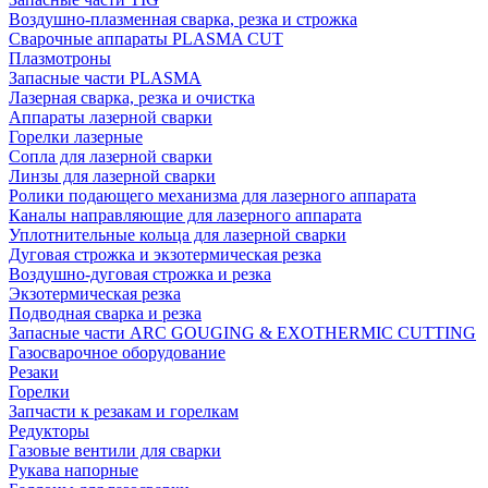
Воздушно-плазменная сварка, резка и строжка
Сварочные аппараты PLASMA CUT
Плазмотроны
Запасные части PLASMA
Лазерная сварка, резка и очистка
Аппараты лазерной сварки
Горелки лазерные
Сопла для лазерной сварки
Линзы для лазерной сварки
Ролики подающего механизма для лазерного аппарата
Каналы направляющие для лазерного аппарата
Уплотнительные кольца для лазерной сварки
Дуговая строжка и экзотермическая резка
Воздушно-дуговая строжка и резка
Экзотермическая резка
Подводная сварка и резка
Запасные части ARC GOUGING & EXOTHERMIC CUTTING
Газосварочное оборудование
Резаки
Горелки
Запчасти к резакам и горелкам
Редукторы
Газовые вентили для сварки
Рукава напорные