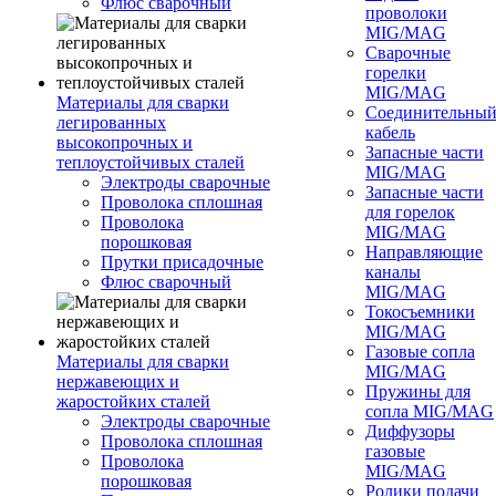
Флюс сварочный
проволоки
MIG/MAG
Сварочные
горелки
MIG/MAG
Материалы для сварки
Соединительны
легированных
кабель
высокопрочных и
Запасные части
теплоустойчивых сталей
MIG/MAG
Электроды сварочные
Запасные части
Проволока сплошная
для горелок
Проволока
MIG/MAG
порошковая
Направляющие
Прутки присадочные
каналы
Флюс сварочный
MIG/MAG
Токосъемники
MIG/MAG
Газовые сопла
Материалы для сварки
MIG/MAG
нержавеющих и
Пружины для
жаростойких сталей
сопла MIG/MAG
Электроды сварочные
Диффузоры
Проволока сплошная
газовые
Проволока
MIG/MAG
порошковая
Ролики подачи