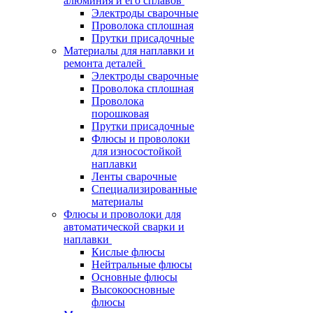
алюминия и его сплавов
Электроды сварочные
Проволока сплошная
Прутки присадочные
Материалы для наплавки и
ремонта деталей
Электроды сварочные
Проволока сплошная
Проволока
порошковая
Прутки присадочные
Флюсы и проволоки
для износостойкой
наплавки
Ленты сварочные
Специализированные
материалы
Флюсы и проволоки для
автоматической сварки и
наплавки
Кислые флюсы
Нейтральные флюсы
Основные флюсы
Высокоосновные
флюсы