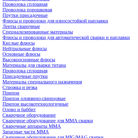
Проволока сплошная
Проволока порошковая
Прутки присадочные
Флюсы и проволоки для износостойкой наплавки
Ленты сварочные
Специализированные материалы
Флюсы и проволоки для автоматической сварки и наплавки
Кислые флюсы
Нейтральные флюсы
Основные флюсы
Высокоосновные флюсы
Материалы для сварки титана
Проволока сплошная
Присадочные прутки
Материалы специального назначения
Строжка и резка
Припои
Припои оловянно-свинцовые
Припои высокотехнологичные
Олово и баббит
Сварочное оборудование
Сварочное оборудование для MMA сварки
Сварочные аппараты MMA
Запасные части MMA
Сварочное оборудование для MIG/MAG сварки