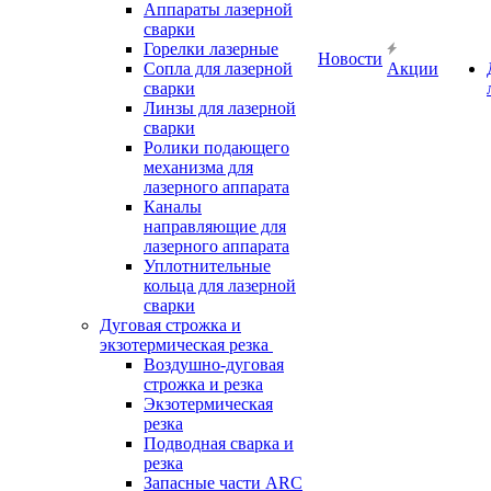
Аппараты лазерной
сварки
Горелки лазерные
Новости
Сопла для лазерной
Акции
сварки
Линзы для лазерной
сварки
Ролики подающего
механизма для
лазерного аппарата
Каналы
направляющие для
лазерного аппарата
Уплотнительные
кольца для лазерной
сварки
Дуговая строжка и
экзотермическая резка
Воздушно-дуговая
строжка и резка
Экзотермическая
резка
Подводная сварка и
резка
Запасные части ARC