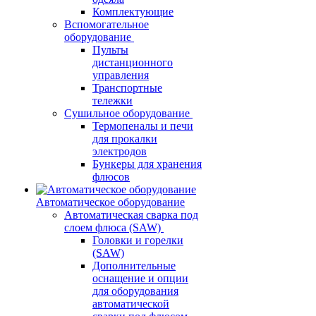
Комплектующие
Вспомогательное
оборудование
Пульты
дистанционного
управления
Транспортные
тележки
Сушильное оборудование
Термопеналы и печи
для прокалки
электродов
Бункеры для хранения
флюсов
Автоматическое оборудование
Автоматическая сварка под
слоем флюса (SAW)
Головки и горелки
(SAW)
Дополнительные
оснащение и опции
для оборудования
автоматической