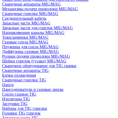
Сварочные аппараты MIG/MAG
Механизмы подачи проволоки MIG/MAG
Сварочные горелки MIG/MAG
Соединительный кабель
Запасные части MIG/MAG
Запасные части для горелок MIG/MAG
Направляющие каналы MIG/MAG
Токосъемники MIG/MAG
Газовые сопла MIG/MAG
Пружины для сопла MIG/MAG
Диффузоры газовые MIG/MAG
Ролики подачи проволоки MIG/MAG
Шейки горелок (гусаки) MIG/MAG
Сварочное оборудование для TIG сварки
Сварочные аппараты TIG
Блоки охлаждения
Сварочные горелки TIG
Цанги
Цангодержатели и газовые линзы
Сопло газовое TIG
Изоляторы TIG
Заглушки TIG
Наборы для TIG горелки
Головки TIG горелок
Запасные части TIG