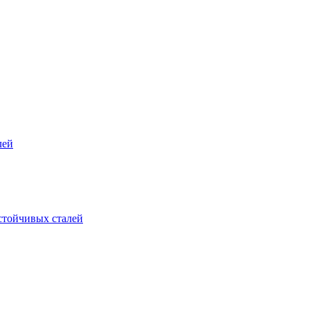
лей
стойчивых сталей