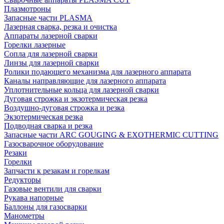
Плазмотроны
Запасные части PLASMA
Лазерная сварка, резка и очистка
Аппараты лазерной сварки
Горелки лазерные
Сопла для лазерной сварки
Линзы для лазерной сварки
Ролики подающего механизма для лазерного аппарата
Каналы направляющие для лазерного аппарата
Уплотнительные кольца для лазерной сварки
Дуговая строжка и экзотермическая резка
Воздушно-дуговая строжка и резка
Экзотермическая резка
Подводная сварка и резка
Запасные части ARC GOUGING & EXOTHERMIC CUTTING
Газосварочное оборудование
Резаки
Горелки
Запчасти к резакам и горелкам
Редукторы
Газовые вентили для сварки
Рукава напорные
Баллоны для газосварки
Манометры