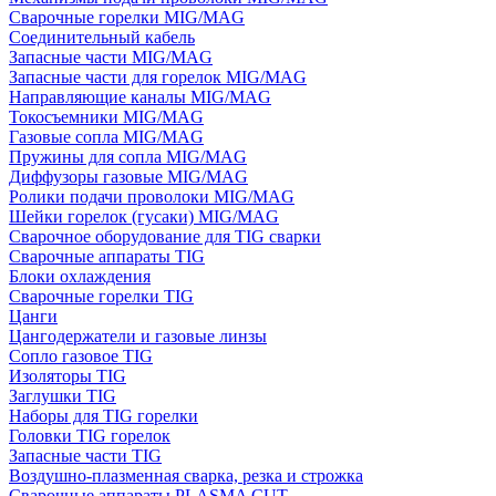
Сварочные горелки MIG/MAG
Соединительный кабель
Запасные части MIG/MAG
Запасные части для горелок MIG/MAG
Направляющие каналы MIG/MAG
Токосъемники MIG/MAG
Газовые сопла MIG/MAG
Пружины для сопла MIG/MAG
Диффузоры газовые MIG/MAG
Ролики подачи проволоки MIG/MAG
Шейки горелок (гусаки) MIG/MAG
Сварочное оборудование для TIG сварки
Сварочные аппараты TIG
Блоки охлаждения
Сварочные горелки TIG
Цанги
Цангодержатели и газовые линзы
Сопло газовое TIG
Изоляторы TIG
Заглушки TIG
Наборы для TIG горелки
Головки TIG горелок
Запасные части TIG
Воздушно-плазменная сварка, резка и строжка
Сварочные аппараты PLASMA CUT