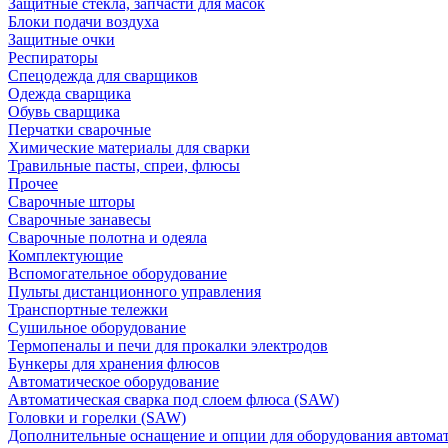
Защитные стекла, запчасти для масок
Блоки подачи воздуха
Защитные очки
Респираторы
Спецодежда для сварщиков
Одежда сварщика
Обувь сварщика
Перчатки сварочные
Химические материалы для сварки
Травильные пасты, спреи, флюсы
Прочее
Сварочные шторы
Сварочные занавесы
Сварочные полотна и одеяла
Комплектующие
Вспомогательное оборудование
Пульты дистанционного управления
Транспортные тележки
Сушильное оборудование
Термопеналы и печи для прокалки электродов
Бункеры для хранения флюсов
Автоматическое оборудование
Автоматическая сварка под слоем флюса (SAW)
Головки и горелки (SAW)
Дополнительные оснащение и опции для оборудования автома