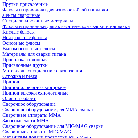
Прутки присадочные
Флюсы и проволоки для износостойкой наплавки
Ленты сварочные
Специализированные материалы
Флюсы и проволоки для автоматической сварки и наплавки
Кислые флюсы
Нейтральные флюсы
Основные флюсы
Высокоосновные флюсы
Материалы для сварки титана
Проволока сплошная
Присадочные прутки
Материалы специального назначения
Строжка и резка
Припои
Припои оловянно-свинцовые
Припои высокотехнологичные
Олово и баббит
Сварочное оборудование
Сварочное оборудование для MMA сварки
Сварочные аппараты MMA
Запасные части MMA
Сварочное оборудование для MIG/MAG сварки
Сварочные аппараты MIG/MAG
Механизмы подачи проволоки MIG/MAG