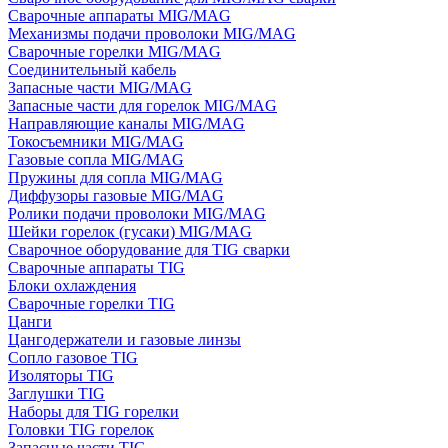
Сварочные аппараты MIG/MAG
Механизмы подачи проволоки MIG/MAG
Сварочные горелки MIG/MAG
Соединительный кабель
Запасные части MIG/MAG
Запасные части для горелок MIG/MAG
Направляющие каналы MIG/MAG
Токосъемники MIG/MAG
Газовые сопла MIG/MAG
Пружины для сопла MIG/MAG
Диффузоры газовые MIG/MAG
Ролики подачи проволоки MIG/MAG
Шейки горелок (гусаки) MIG/MAG
Сварочное оборудование для TIG сварки
Сварочные аппараты TIG
Блоки охлаждения
Сварочные горелки TIG
Цанги
Цангодержатели и газовые линзы
Сопло газовое TIG
Изоляторы TIG
Заглушки TIG
Наборы для TIG горелки
Головки TIG горелок
Запасные части TIG