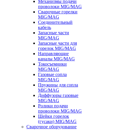
Механизмы подачи
проволоки MIG/MAG
Сварочные горелки
MIG/MAG
Соединительный
кабель
Запасные части
MIG/MAG
Запасные части для
горелок MIG/MAG
Направляющие
каналы MIG/MAG
Токосъемники
MIG/MAG
Газовые сопла
MIG/MAG
Пружины для сопла
MIG/MAG
Диффузоры газовые
MIG/MAG
Ролики подачи
проволоки MIG/MAG
Шейки горелок
(гусаки) MIG/MAG
Сварочное оборудование