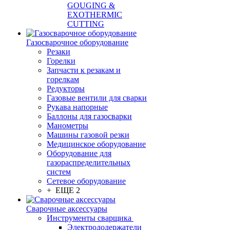
GOUGING &
EXOTHERMIC
CUTTING
Газосварочное оборудование
Резаки
Горелки
Запчасти к резакам и
горелкам
Редукторы
Газовые вентили для сварки
Рукава напорные
Баллоны для газосварки
Манометры
Машины газовой резки
Медицинское оборудование
Оборудование для
газораспределительных
систем
Сетевое оборудование
+ ЕЩЕ 2
Сварочные аксессуары
Инструменты сварщика
Электрододержатели