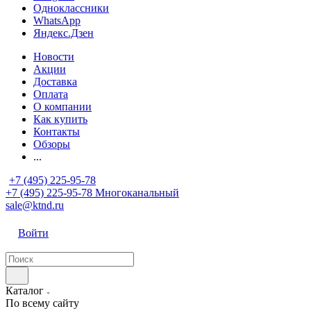
Одноклассники
WhatsApp
Яндекс.Дзен
Новости
Акции
Доставка
Оплата
О компании
Как купить
Контакты
Обзоры
...
+7 (495) 225-95-78
+7 (495) 225-95-78
Многоканальный
sale@ktnd.ru
Войти
Каталог
По всему сайту