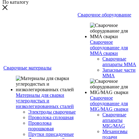
По каталогу
Сварочное оборудование
Сварочное
оборудование для
MMA сварки
Сварочные
аппараты MMA
Сварочные материалы
Запасные части
MMA
Материалы для сварки
Сварочное
углеродистых и
оборудование для
низколегированных сталей
MIG/MAG сварки
Электроды сварочные
Сварочные
Проволока сплошная
аппараты
Проволока
MIG/MAG
порошковая
Механизмы
Прутки присадочные
подачи