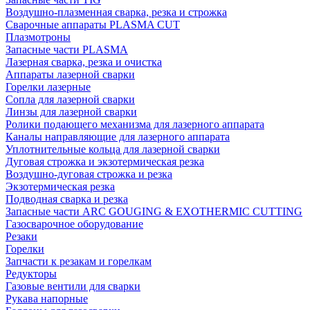
Воздушно-плазменная сварка, резка и строжка
Сварочные аппараты PLASMA CUT
Плазмотроны
Запасные части PLASMA
Лазерная сварка, резка и очистка
Аппараты лазерной сварки
Горелки лазерные
Сопла для лазерной сварки
Линзы для лазерной сварки
Ролики подающего механизма для лазерного аппарата
Каналы направляющие для лазерного аппарата
Уплотнительные кольца для лазерной сварки
Дуговая строжка и экзотермическая резка
Воздушно-дуговая строжка и резка
Экзотермическая резка
Подводная сварка и резка
Запасные части ARC GOUGING & EXOTHERMIC CUTTING
Газосварочное оборудование
Резаки
Горелки
Запчасти к резакам и горелкам
Редукторы
Газовые вентили для сварки
Рукава напорные