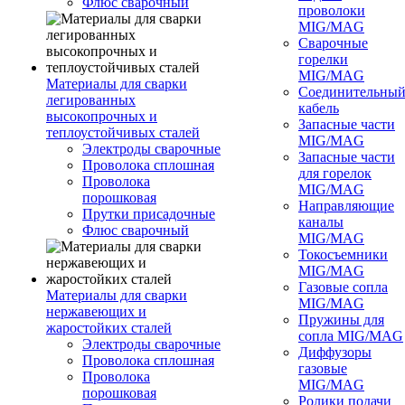
Флюс сварочный
проволоки
MIG/MAG
Сварочные
горелки
MIG/MAG
Материалы для сварки
Соединительны
легированных
кабель
высокопрочных и
Запасные части
теплоустойчивых сталей
MIG/MAG
Электроды сварочные
Запасные части
Проволока сплошная
для горелок
Проволока
MIG/MAG
порошковая
Направляющие
Прутки присадочные
каналы
Флюс сварочный
MIG/MAG
Токосъемники
MIG/MAG
Газовые сопла
Материалы для сварки
MIG/MAG
нержавеющих и
Пружины для
жаростойких сталей
сопла MIG/MAG
Электроды сварочные
Диффузоры
Проволока сплошная
газовые
Проволока
MIG/MAG
порошковая
Ролики подачи