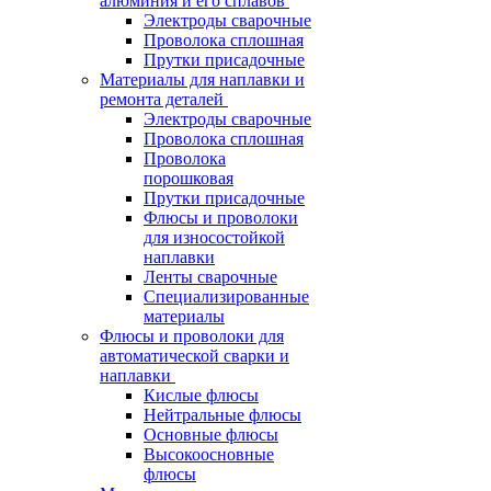
алюминия и его сплавов
Электроды сварочные
Проволока сплошная
Прутки присадочные
Материалы для наплавки и
ремонта деталей
Электроды сварочные
Проволока сплошная
Проволока
порошковая
Прутки присадочные
Флюсы и проволоки
для износостойкой
наплавки
Ленты сварочные
Специализированные
материалы
Флюсы и проволоки для
автоматической сварки и
наплавки
Кислые флюсы
Нейтральные флюсы
Основные флюсы
Высокоосновные
флюсы