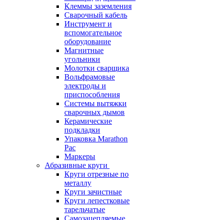
Клеммы заземления
Сварочный кабель
Инструмент и
вспомогательное
оборудование
Магнитные
угольники
Молотки сварщика
Вольфрамовые
электроды и
приспособления
Системы вытяжки
сварочных дымов
Керамические
подкладки
Упаковка Marathon
Pac
Маркеры
Абразивные круги
Круги отрезные по
металлу
Круги зачистные
Круги лепестковые
тарельчатые
Самозацепляемые