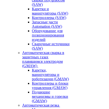
сварки под флюсом
(SAW)
Каретки и
манипуляторы (SAW)
Контроллеры (SAW)
Запасные части
Automation (SAW)
Оборудование для
позиционирования
изделий
Сварочные источники
(SAW)
Автоматическая сварка в
защитных газах
плавящимся электродом
(GMAW)
Каретки,
манипуляторы и
роботизация (GMAW)
Контроллеры и блоки
управления (GMAW)
Подающие
механизмы и горелки
(GMAW)
Автоматическая резка