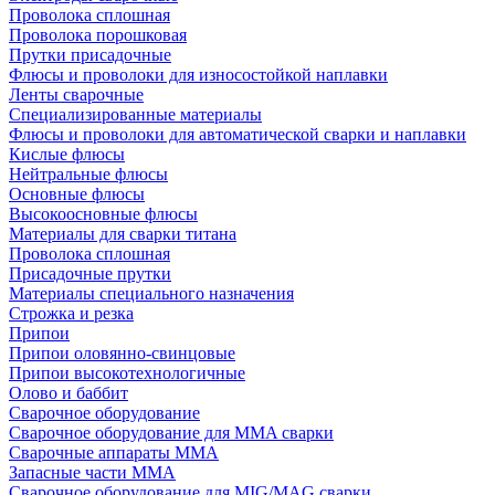
Проволока сплошная
Проволока порошковая
Прутки присадочные
Флюсы и проволоки для износостойкой наплавки
Ленты сварочные
Специализированные материалы
Флюсы и проволоки для автоматической сварки и наплавки
Кислые флюсы
Нейтральные флюсы
Основные флюсы
Высокоосновные флюсы
Материалы для сварки титана
Проволока сплошная
Присадочные прутки
Материалы специального назначения
Строжка и резка
Припои
Припои оловянно-свинцовые
Припои высокотехнологичные
Олово и баббит
Сварочное оборудование
Сварочное оборудование для MMA сварки
Сварочные аппараты MMA
Запасные части MMA
Сварочное оборудование для MIG/MAG сварки