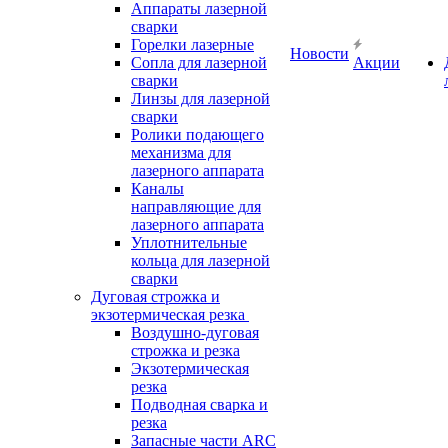
Аппараты лазерной
сварки
Горелки лазерные
Новости
Сопла для лазерной
Акции
сварки
Линзы для лазерной
сварки
Ролики подающего
механизма для
лазерного аппарата
Каналы
направляющие для
лазерного аппарата
Уплотнительные
кольца для лазерной
сварки
Дуговая строжка и
экзотермическая резка
Воздушно-дуговая
строжка и резка
Экзотермическая
резка
Подводная сварка и
резка
Запасные части ARC