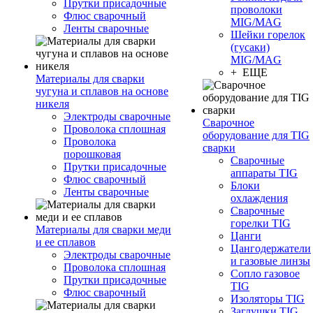
Прутки присадочные
проволоки
Флюс сварочный
MIG/MAG
Ленты сварочные
Шейки горелок
(гусаки)
MIG/MAG
+ ЕЩЕ
Материалы для сварки
чугуна и сплавов на основе
никеля
Электроды сварочные
Сварочное
Проволока сплошная
оборудование для TIG
Проволока
сварки
порошковая
Сварочные
Прутки присадочные
аппараты TIG
Флюс сварочный
Блоки
Ленты сварочные
охлаждения
Сварочные
горелки TIG
Материалы для сварки меди
Цанги
и ее сплавов
Цангодержатели
Электроды сварочные
и газовые линзы
Проволока сплошная
Сопло газовое
Прутки присадочные
TIG
Флюс сварочный
Изоляторы TIG
Заглушки TIG