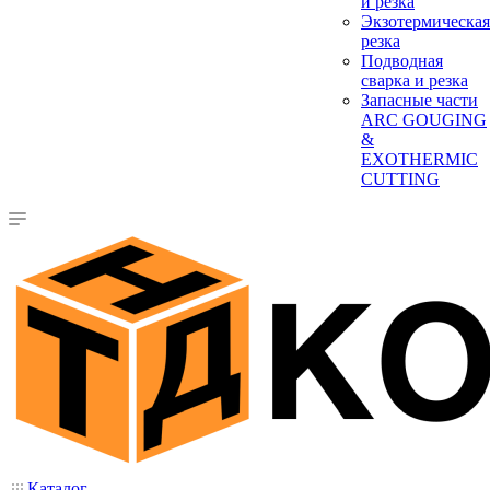
и резка
Экзотермическая
резка
Подводная
сварка и резка
Запасные части
ARC GOUGING
&
EXOTHERMIC
CUTTING
Каталог