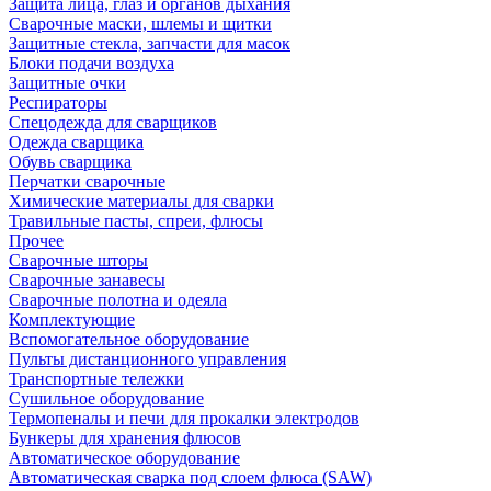
Защита лица, глаз и органов дыхания
Сварочные маски, шлемы и щитки
Защитные стекла, запчасти для масок
Блоки подачи воздуха
Защитные очки
Респираторы
Спецодежда для сварщиков
Одежда сварщика
Обувь сварщика
Перчатки сварочные
Химические материалы для сварки
Травильные пасты, спреи, флюсы
Прочее
Сварочные шторы
Сварочные занавесы
Сварочные полотна и одеяла
Комплектующие
Вспомогательное оборудование
Пульты дистанционного управления
Транспортные тележки
Сушильное оборудование
Термопеналы и печи для прокалки электродов
Бункеры для хранения флюсов
Автоматическое оборудование
Автоматическая сварка под слоем флюса (SAW)