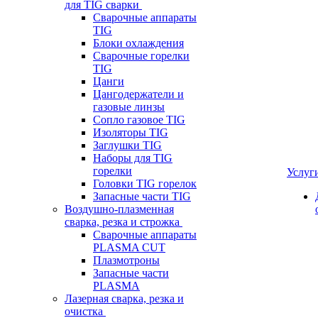
для TIG сварки
Сварочные аппараты
TIG
Блоки охлаждения
Сварочные горелки
TIG
Цанги
Цангодержатели и
газовые линзы
Сопло газовое TIG
Изоляторы TIG
Заглушки TIG
Наборы для TIG
горелки
Услуг
Головки TIG горелок
Запасные части TIG
Воздушно-плазменная
сварка, резка и строжка
Сварочные аппараты
PLASMA CUT
Плазмотроны
Запасные части
PLASMA
Лазерная сварка, резка и
очистка