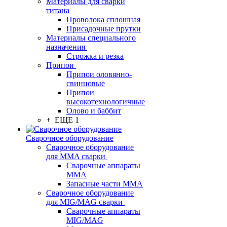
Материалы для сварки
титана
Проволока сплошная
Присадочные прутки
Материалы специального
назначения
Строжка и резка
Припои
Припои оловянно-
свинцовые
Припои
высокотехнологичные
Олово и баббит
+ ЕЩЕ 1
Сварочное оборудование
Сварочное оборудование
для MMA сварки
Сварочные аппараты
MMA
Запасные части MMA
Сварочное оборудование
для MIG/MAG сварки
Сварочные аппараты
MIG/MAG