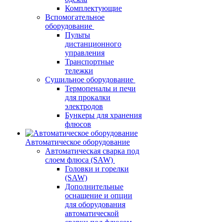
Комплектующие
Вспомогательное
оборудование
Пульты
дистанционного
управления
Транспортные
тележки
Сушильное оборудование
Термопеналы и печи
для прокалки
электродов
Бункеры для хранения
флюсов
Автоматическое оборудование
Автоматическая сварка под
слоем флюса (SAW)
Головки и горелки
(SAW)
Дополнительные
оснащение и опции
для оборудования
автоматической