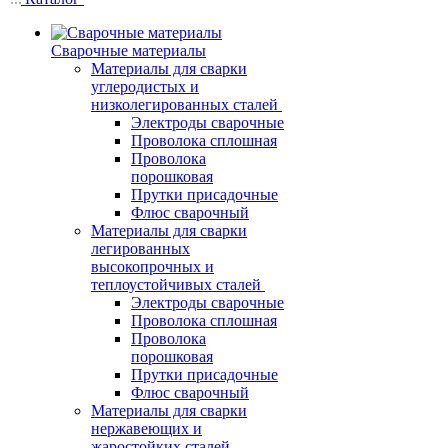
Сварочные материалы
Материалы для сварки
углеродистых и
низколегированных сталей
Электроды сварочные
Проволока сплошная
Проволока
порошковая
Прутки присадочные
Флюс сварочный
Материалы для сварки
легированных
высокопрочных и
теплоустойчивых сталей
Электроды сварочные
Проволока сплошная
Проволока
порошковая
Прутки присадочные
Флюс сварочный
Материалы для сварки
нержавеющих и
жаростойких сталей