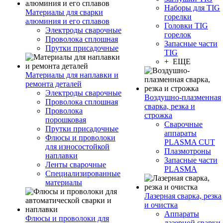
Наборы для TIG
Материалы для сварки
горелки
алюминия и его сплавов
Головки TIG
Электроды сварочные
горелок
Проволока сплошная
Запасные части
Прутки присадочные
TIG
+ ЕЩЕ
Материалы для наплавки и
ремонта деталей
Электроды сварочные
Воздушно-плазменная
Проволока сплошная
сварка, резка и
Проволока
строжка
порошковая
Сварочные
Прутки присадочные
аппараты
Флюсы и проволоки
PLASMA CUT
для износостойкой
Плазмотроны
наплавки
Запасные части
Ленты сварочные
PLASMA
Специализированные
материалы
Лазерная сварка, резка
и очистка
Аппараты
Флюсы и проволоки для
лазерной сварки