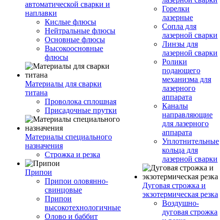
автоматической сварки и
Горелки
наплавки
лазерные
Кислые флюсы
Сопла для
Нейтральные флюсы
лазерной сварки
Основные флюсы
Линзы для
Высокоосновные
лазерной сварки
флюсы
Ролики
подающего
механизма для
Материалы для сварки
лазерного
титана
аппарата
Проволока сплошная
Каналы
Присадочные прутки
направляющие
для лазерного
аппарата
Материалы специального
Уплотнительные
назначения
кольца для
Строжка и резка
лазерной сварки
Припои
Припои оловянно-
Дуговая строжка и
свинцовые
экзотермическая резка
Припои
Воздушно-
высокотехнологичные
дуговая строжка
Олово и баббит