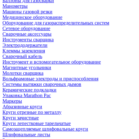
Баллоны для газосварки
Манометры
Машины газовой резки
Медицинское оборудование
Оборудование для газораспределительных систем
Сетевое оборудование
Сварочные аксессуары
Инструменты сварщика
Электрододержатели
Клеммы заземления
Сварочный кабель
Инструмент и вспомогательное оборудование
Магнитные угольники
Молотки сварщика
Вольфрамовые электроды и приспособления
Системы вытяжки сварочных дымов
Керамические подкладки
Упаковка Marathon Pac
Маркеры
Абразивные круги
Круги отрезные по металлу
Круги зачистные
Круги лепестковые тарельчатые
Самозацепляемые шлифовальные круги
Шлифовальные листы