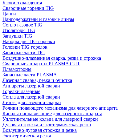
Блоки охлаждения
Сварочные горелки TIG
Цанги
Цангодержатели и газовые линзы
Сопло газовое TIG
Изоляторы TIG
Заглушки TIG
Наборы для TIG горелки
Головки TIG горелок
Запасные части TIG
Воздушно-плазменная сварка, резка и строжка
Сварочные аппараты PLASMA CUT
Плазмотроны
Запасные части PLASMA
Лазерная сварка, резка и очистка
Аппараты лазерной сварки
Горелки лазерные
Сопла для лазерной сварки
Линзы для лазерной сварки
Ролики подающего механизма для лазерного аппарата
Каналы направляющие для лазерного аппарата
Уплотнительные кольца для лазерной сварки
Дуговая строжка и экзотермическая резка
Воздушно-дуговая строжка и резка
Экзотермическая резка