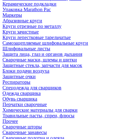
Керамические подкладки
Упаковка Marathon Pac
Маркеры
Абразивные круги
Круги отрезные по металлу
Круги зачистные
Круги лепестковые тарельчатые
Самозацепляемые шлифовальные круги
Шлифовальные листы
Защита лица, глаз и органов дыхания
Сварочные маски, шлемы и щитки
Защитные стекла, запчасти для масок
Блоки подачи воздуха
Защитные очки
Респираторы
Спецодежда для сварщиков
Одежда сварщика
Обувь сварщика
Перчатки сварочные
Химические материалы для сварки
Травильные пасты, спреи, флюсы
Прочее
Сварочные шторы
Сварочные занавесы
Сварочные полотна и одеяла