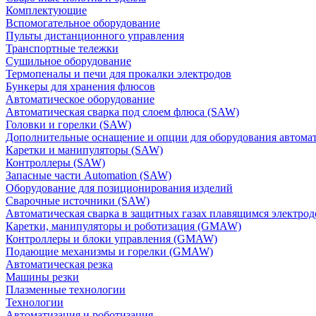
Комплектующие
Вспомогательное оборудование
Пульты дистанционного управления
Транспортные тележки
Сушильное оборудование
Термопеналы и печи для прокалки электродов
Бункеры для хранения флюсов
Автоматическое оборудование
Автоматическая сварка под слоем флюса (SAW)
Головки и горелки (SAW)
Дополнительные оснащение и опции для оборудования автома
Каретки и манипуляторы (SAW)
Контроллеры (SAW)
Запасные части Automation (SAW)
Оборудование для позиционирования изделий
Сварочные источники (SAW)
Автоматическая сварка в защитных газах плавящимся электр
Каретки, манипуляторы и роботизация (GMAW)
Контроллеры и блоки управления (GMAW)
Подающие механизмы и горелки (GMAW)
Автоматическая резка
Машины резки
Плазменные технологии
Технологии
Автоматизация и роботизация