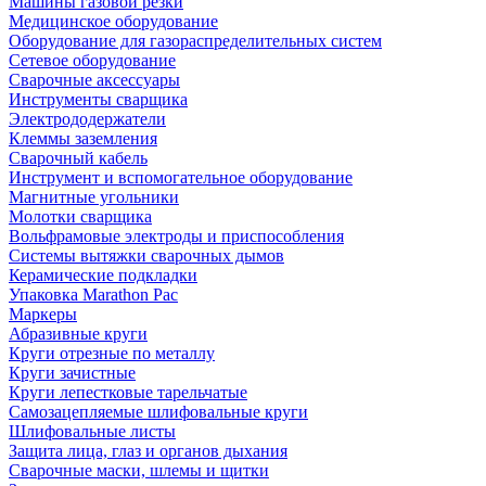
Машины газовой резки
Медицинское оборудование
Оборудование для газораспределительных систем
Сетевое оборудование
Сварочные аксессуары
Инструменты сварщика
Электрододержатели
Клеммы заземления
Сварочный кабель
Инструмент и вспомогательное оборудование
Магнитные угольники
Молотки сварщика
Вольфрамовые электроды и приспособления
Системы вытяжки сварочных дымов
Керамические подкладки
Упаковка Marathon Pac
Маркеры
Абразивные круги
Круги отрезные по металлу
Круги зачистные
Круги лепестковые тарельчатые
Самозацепляемые шлифовальные круги
Шлифовальные листы
Защита лица, глаз и органов дыхания
Сварочные маски, шлемы и щитки