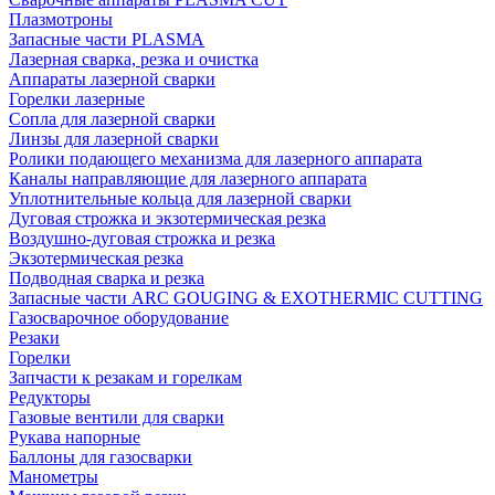
Плазмотроны
Запасные части PLASMA
Лазерная сварка, резка и очистка
Аппараты лазерной сварки
Горелки лазерные
Сопла для лазерной сварки
Линзы для лазерной сварки
Ролики подающего механизма для лазерного аппарата
Каналы направляющие для лазерного аппарата
Уплотнительные кольца для лазерной сварки
Дуговая строжка и экзотермическая резка
Воздушно-дуговая строжка и резка
Экзотермическая резка
Подводная сварка и резка
Запасные части ARC GOUGING & EXOTHERMIC CUTTING
Газосварочное оборудование
Резаки
Горелки
Запчасти к резакам и горелкам
Редукторы
Газовые вентили для сварки
Рукава напорные
Баллоны для газосварки
Манометры