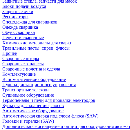
Защитные стекла, запчасти для масок
Блоки подачи воздуха
Защитные очки
Респираторы
Спецодежда для сварщиков
Одежда сварщика
Обувь сварщика
Перчатки сварочные
Химические материалы для сварки
Травильные пасты, спреи, флюсы
Прочее
Сварочные шторы
Сварочные занавесы
Сварочные полотна и одеяла
Комплектующие
Вспомогательное оборудование
Пульты дистанционного управления
Транспортные тележки
Сушильное оборудование
Термопеналы и печи для прокалки электродов
Бункеры для хранения флюсов
Автоматическое оборудование
Автоматическая сварка под слоем флюса (SAW)
Головки и горелки (SAW)
Дополнительные оснащение и опции для оборудования автома