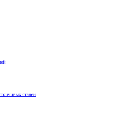
лей
стойчивых сталей