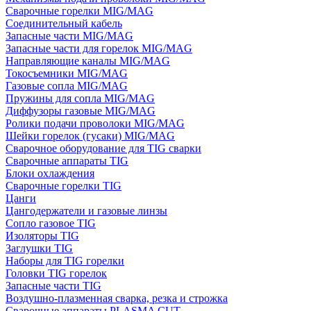
Сварочные горелки MIG/MAG
Соединительный кабель
Запасные части MIG/MAG
Запасные части для горелок MIG/MAG
Направляющие каналы MIG/MAG
Токосъемники MIG/MAG
Газовые сопла MIG/MAG
Пружины для сопла MIG/MAG
Диффузоры газовые MIG/MAG
Ролики подачи проволоки MIG/MAG
Шейки горелок (гусаки) MIG/MAG
Сварочное оборудование для TIG сварки
Сварочные аппараты TIG
Блоки охлаждения
Сварочные горелки TIG
Цанги
Цангодержатели и газовые линзы
Сопло газовое TIG
Изоляторы TIG
Заглушки TIG
Наборы для TIG горелки
Головки TIG горелок
Запасные части TIG
Воздушно-плазменная сварка, резка и строжка
Сварочные аппараты PLASMA CUT