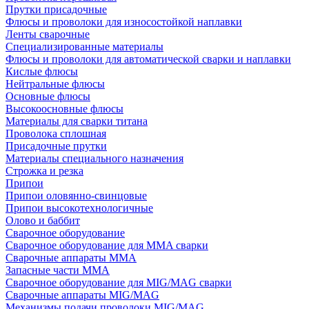
Прутки присадочные
Флюсы и проволоки для износостойкой наплавки
Ленты сварочные
Специализированные материалы
Флюсы и проволоки для автоматической сварки и наплавки
Кислые флюсы
Нейтральные флюсы
Основные флюсы
Высокоосновные флюсы
Материалы для сварки титана
Проволока сплошная
Присадочные прутки
Материалы специального назначения
Строжка и резка
Припои
Припои оловянно-свинцовые
Припои высокотехнологичные
Олово и баббит
Сварочное оборудование
Сварочное оборудование для MMA сварки
Сварочные аппараты MMA
Запасные части MMA
Сварочное оборудование для MIG/MAG сварки
Сварочные аппараты MIG/MAG
Механизмы подачи проволоки MIG/MAG